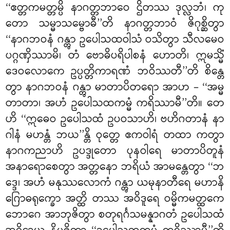
‘‘ဧတ္တကမတ္တမ္ပိ နာဂတ္တဘာဝေ ဌိတဿ ဒုလ္လဘံ၊ ကု
တော သမ္မာသမ္ဗောဓီ’’တိ နာဂတ္တဘာဝံ ဇိဂုစ္ဆိတွာ
‘‘နာဂဘဝနံ ဂန္တွာ ဥပေါသထဝါသံ ဝသိတွာ သီလမေဝ
ပဂ္ဂဏှိဿာမိ၊ တံ ဗောဓိပရိပါစနံ ဟောတိ၊ ဣမသ္မိံ
ဒေဝလောကေ ဥပ္ပတ္တိကာရဏံ ဘဝိဿတီ’’တိ စိန္တေ
တွာ နာဂဘဝနံ ဂန္တွာ မာတာပိတရော အာဟ – ‘‘အမ္မ
တာတာ၊ အဟံ ဥပေါသထကမ္မံ ကရိဿာမီ’’တိ။ တေ
ဟိ ‘‘ဣဓေဝ ဥပေါသထံ ဥပဝသာဟိ၊ ဗဟိဂတာနံ နာ
ဂါနံ မဟန္တံ ဘယ’’န္တိ
ဝုတ္တေ ဧကဝါရံ တထာ ကတွာ
နာဂကညာဟိ ဥပဒ္ဒုတော ပုနဝါရေ မာတာပိတူနံ
အနာရောစေတွာ အတ္တနော ဘရိယံ အာမန္တေတွာ ‘‘ဘ
ဒ္ဒေ၊ အဟံ မနုဿလောကံ ဂန္တွာ ယမုနာတီရေ မဟာနိ
ဂြောဓရုက္ခော အတ္ထိ တဿ အဝိဒူရေ ဝမ္မိကမတ္ထကေ
ဘောဂေ အာဘုဇိတွာ စတုရင်္ဂသမန္နာဂတံ ဥပေါသထံ