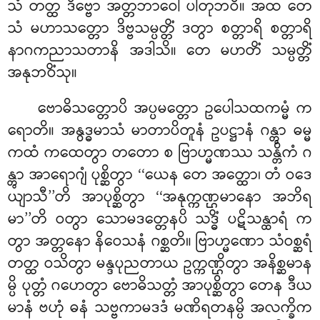
သံ တတ္ထ ဒိဗ္ဗော အတ္တဘာဝေါ ပါတုဘဝိ။ အထ တေ
သံ မဟာသတ္တော ဒိဗ္ဗသမ္ပတ္တိံ ဒတွာ စတ္တာရိ စတ္တာရိ
နာဂကညာသတာနိ အဒါသိ။ တေ မဟတိံ သမ္ပတ္တိံ
အနုဘဝိံသု။
ဗောဓိသတ္တောပိ အပ္ပမတ္တော ဥပေါသထကမ္မံ က
ရောတိ။ အနွဒ္ဓမာသံ မာတာပိတူနံ ဥပဋ္ဌာနံ ဂန္တွာ ဓမ္မ
ကထံ ကထေတွာ တတော စ ဗြာဟ္မဏဿ သန္တိကံ ဂ
န္တွာ အာရောဂျံ ပုစ္ဆိတွာ ‘‘ယေန တေ အတ္ထော၊ တံ ဝဒေ
ယျာသီ’’တိ အာပုစ္ဆိတွာ ‘‘အနုက္ကဏ္ဌမာနော အဘိရ
မာ’’တိ ဝတွာ သောမဒတ္တေနပိ သဒ္ဓိံ ပဋိသန္ထာရံ က
တွာ အတ္တနော နိဝေသနံ ဂစ္ဆတိ။ ဗြာဟ္မဏော သံဝစ္ဆရံ
တတ္ထ ဝသိတွာ မန္ဒပုညတာယ ဥက္ကဏ္ဌိတွာ အနိစ္ဆမာန
မ္ပိ ပုတ္တံ ဂဟေတွာ ဗောဓိသတ္တံ အာပုစ္ဆိတွာ တေန ဒီယ
မာနံ ဗဟုံ ဓနံ သဗ္ဗကာမဒဒံ မဏိရတနမ္ပိ အလက္ခိက