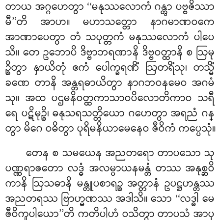
တာယ အဂ္ဂဟေတွာ ‘‘မနုဿလောကံ ဂန္တွာ ပဗ္ဗဇိဿာ
မီ’’တိ အာဟ။ မဟာသတ္တော နာဂမာဏဝကေ
အာဏာပေတွာ တံ သပုတ္တကံ မနုဿလောကံ ပါပေ
သိ။ တေ ဥဘောပိ ဒိဗ္ဗာဘရဏာနိ ဒိဗ္ဗဝတ္ထာနိ စ ဩမု
ဉ္စိတွာ နှာယိတုံ
ဧကံ ပေါက္ခရဏိံ ဩတရိံသု၊ တသ္မိံ
ခဏေ တာနိ အန္တရဓာယိတွာ နာဂဘဝနမေဝ အဂမံ
သု။ အထ ပဌမနိဝတ္ထကာသာဝပိလောတိကာဝ သရီ
ရေ ပဋိမုဉ္စိ၊ ဓနုသရသတ္တိယော ဂဟေတွာ အရညံ ဂန္
တွာ မိဂေ ဝဓိတွာ ပုရိမနိယာမေနေဝ ဇီဝိကံ ကပ္ပေသုံ။
တေန
စ သမယေန အညတရော တာပသော သု
ပဏ္ဏရာဇတော လဒ္ဓံ အလမ္ပာယနမန္တံ တဿ အနုစ္ဆဝိ
ကာနိ ဩသဓာနိ မန္တူပစာရဉ္စ အတ္တာနံ ဥပဋ္ဌဟန္တဿ
အညတရဿ ဗြာဟ္မဏဿ အဒါသိ။ သော ‘‘လဒ္ဓါ မေ
ဇီဝိကူပါယော’’တိ ကတိပါဟံ ဝသိတွာ တာပသံ အာပု