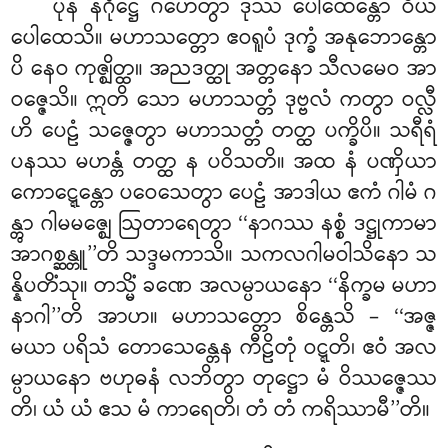
ပုန နင်္ဂုဋ္ဌေ ဂဟေတွာ ဒုဿံ ပေါထေန္တော ဝိယ
ပေါထေသိ။ မဟာသတ္တော ဧဝရူပံ
ဒုက္ခံ အနုဘောန္တော
ပိ နေဝ ကုဇ္ဈိတ္ထ။ အညဒတ္ထု အတ္တနော သီလမေဝ အာ
ဝဇ္ဇေသိ။ ဣတိ သော မဟာသတ္တံ ဒုဗ္ဗလံ ကတွာ ဝလ္လီ
ဟိ ပေဠံ သဇ္ဇေတွာ မဟာသတ္တံ တတ္ထ ပက္ခိပိ။ သရီရံ
ပနဿ မဟန္တံ တတ္ထ န ပဝိသတိ။ အထ နံ ပဏှိယာ
ကောဋ္ဋေန္တော ပဝေသေတွာ ပေဠံ အာဒါယ ဧကံ ဂါမံ ဂ
န္တွာ ဂါမမဇ္ဈေ ဩတာရေတွာ ‘‘နာဂဿ နစ္စံ ဒဋ္ဌုကာမာ
အာဂစ္ဆန္တူ’’တိ သဒ္ဒမကာသိ။ သကလဂါမဝါသိနော သ
န္နိပတိံသု။ တသ္မိံ ခဏေ အလမ္ပာယနော ‘‘နိက္ခမ မဟာ
နာဂါ’’တိ အာဟ။ မဟာသတ္တော စိန္တေသိ – ‘‘အဇ္ဇ
မယာ ပရိသံ တောသေန္တေန ကီဠိတုံ ဝဋ္ဋတိ၊ ဧဝံ အလ
မ္ပာယနော ဗဟုဓနံ လဘိတွာ တုဋ္ဌော မံ ဝိဿဇ္ဇေဿ
တိ၊ ယံ ယံ ဧသ မံ ကာရေတိ၊ တံ တံ ကရိဿာမီ’’တိ။