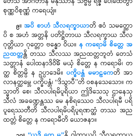
တေသံ အာဂတာနံ မနုဿာနံ သဗ္ဗမ္ပိ ရဇ္ဇံ ပေါထေတွာ
စုဏ္ဏဝိစုဏ္ဏံ ကရေယျံ။
။
အပိ စာဟံ သီလရက္ခာယာ
တိ ဧဝံ သမတ္ထော
၉
ပိ စ အဟံ အတ္တနိ ပတိဋ္ဌိတာယ သီလရက္ခာယ သီလ
ဂုတ္တိယာ ဂုတ္တော ဗန္ဓော ဝိယ။
န ကရောမိ စိတ္တေ အ
ညထတ္တ
န္တိ တဿ သီလဿ အညထတ္တဘူတံ တေသံ
သတ္တာနံ ပေါထနာဒိဝိဓိံ မယှံ စိတ္တေ န ကရောမိ၊ တ
တ္ထ စိတ္တမ္ပိ န ဥပ္ပာဒေမိ။
ပက္ခိပန္တံ မမာဠကေ
တိ အာ
လာနတ္ထမ္ဘေ ပက္ခိပန္တံ၊ ‘‘ဒိသွာပီ’’တိ ဝစနသေသော။ က
သ္မာတိ စေ၊ သီလပါရမိပူရိယာ ဤဒိသေသု ဌာနေသု
သီလံ အခဏ္ဍေန္တဿ မေ နစိရဿေဝ သီလပါရမီ ပရိ
ပူရေဿတီတိ သီလပါရမိပရိပူရဏတ္ထံ တဿ အည
ထတ္တံ စိတ္တေ န ကရောမီတိ ယောဇနာ။
။
‘‘ယဒိ တေ မ’’
န္တိ ဂါထာယပိ သီလရက္ခာယ
၁၀