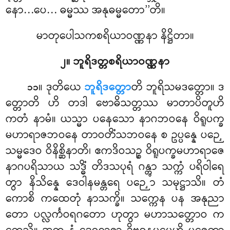
နော…ပေ… ဓမ္မဿ အနုဓမ္မတော’’တိ။
မာတုပေါသကစရိယာဝဏ္ဏနာ နိဋ္ဌိတာ။
၂။ ဘူရိဒတ္တစရိယာဝဏ္ဏနာ
။ ဒုတိယေ
ဘူရိဒတ္တော
တိ ဘူရိသမဒတ္တော။ ဒ
၁၁
တ္တောတိ ဟိ တဒါ ဗောဓိသတ္တဿ မာတာပိတူဟိ
ကတံ နာမံ။ ယသ္မာ ပနေသော နာဂဘဝနေ ဝိရူပက္ခ
မဟာရာဇဘဝနေ တာဝတိံသဘဝနေ စ ဥပ္ပန္နေ ပဉှေ
သမ္မဒေဝ ဝိနိစ္ဆိနာတိ၊ ဧကဒိဝသဉ္စ ဝိရူပက္ခမဟာရာဇေ
နာဂပရိသာယ သဒ္ဓိံ တိဒသပုရံ ဂန္တွာ သက္ကံ ပရိဝါရေ
တွာ နိသိန္နေ ဒေဝါနမန္တရေ ပဉှော သမုဋ္ဌာသိ။ တံ
ကောစိ ကထေတုံ နာသက္ခိ။ သက္ကေန ပန အနုညာ
တော ပလ္လင်္ကဝရဂတော ဟုတွာ မဟာသတ္တောဝ က