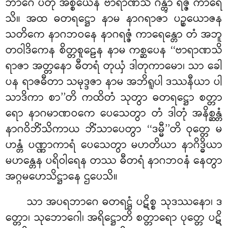
ဘာဂေ ပိတု အစ္စယေန ဗာရာဏသိံ ဂန္တွာ ရဇ္ဇံ ကာရေ
သိ။ အထ ဓတရဋ္ဌော နာမ နာဂရာဇာ ပဉ္စယောဇန
သတိကေ နာဂဘဝနေ နာဂရဇ္ဇံ ကာရေန္တော တံ အဘူ
တဝါဒိကေန စိတ္တစူဠေန နာမ ကစ္ဆပေန ‘‘ဗာရာဏသိ
ရာဇာ အတ္တနော ဓီတရံ တုယှံ ဒါတုကာမော၊ သာ ခေါ
ပန ရာဇဓီတာ သမုဒ္ဒဇာ နာမ အဘိရူပါ ဒဿနီယာ ပါ
သာဒိကာ စာ’’တိ ကထိတံ သုတွာ ဓတရဋ္ဌော စတ္တာ
ရော နာဂမာဏဝကေ ပေသေတွာ တံ ဒါတုံ အနိစ္ဆန္တံ
နာဂဝိဘိံသိကာယ ဘိံသာပေတွာ ‘‘ဒမ္မီ’’တိ ဝုတ္တေ မ
ဟန္တံ ပဏ္ဏာကာရံ ပေသေတွာ မဟတိယာ နာဂိဒ္ဓိယာ
မဟန္တေန ပရိဝါရေန တဿ ဓီတရံ နာဂဘဝနံ နေတွာ
အဂ္ဂမဟေသိဋ္ဌာနေ ဌပေသိ။
သာ အပရဘာဂေ ဓတရဋ္ဌံ ပဋိစ္စ သုဒဿနော၊ ဒ
တ္တော၊ သုဘောဂေါ၊ အရိဋ္ဌောတိ စတ္တာရော ပုတ္တေ ပဋိ