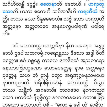
သင်္ဂဟိတန္တိ ဒဋ္ဌဗ္ဗံ။
ဧတေနာ
တိ ဧတေဟိ
။
ဟရာတု
သော
တိ ယဿ ဧတေဟိ ဆဝိအာဒီဟိ
ကရဏီယံ
အ
တ္ထိ၊ တဿ မယာ ဒိန္နမေဝေတံ။ သဗ္ဗံ သော ဟရတူတိ
အတ္တနော အတ္တဘာဝေ အနပေက္ခပဝါရဏံ ပဝါရေ
တိ။
ဧဝံ
မဟာသတ္တဿ ဣမိနာ နိယာမေနေဝ အနွဒ္ဓ
မာသံ ဥပေါသထကမ္မံ ကရောန္တဿ ဒီဃော အဒ္ဓါ ဝီတိ
ဝတ္တော။ ဧဝံ ဂစ္ဆန္တေ ကာလေ ဧကဒိဝသံ အညတရော
နေသာဒဗြာဟ္မဏော သောမဒတ္တေန နာမ အတ္တနော
ပုတ္တေန သဟ တံ ဌာနံ ပတွာ အရုဏုဂ္ဂမနသမယေ
နာဂကညာဟိ ပရိဝါရိယမာနံ မဟာသတ္တံ ဒိသွာ
တဿ သန္တိကံ အဂမာသိ။ တာဝဒေဝ နာဂကညာ
ယော ပထဝိယံ နိမုဇ္ဇိတွာ နာဂဘဝနမေဝ ဂတာ။ ဗြာ
ဟ္မဏော မဟာသတ္တံ ပုစ္ဆိ – ‘‘ကော နု ခေါ တွံ၊ မာရိသ၊