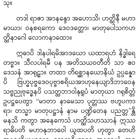
သု။
တဒါ ရာဇာ အာနန္ဒော အဟောသိ၊ ဟတ္ထိနီ မဟာ
မာယာ၊ ဝနစရကော ဒေဝဒတ္တော၊ မာတုပေါသကဟ
တ္ထိနာဂေါ လောကနာထော။
ဣဓာပိ ဒါနပါရမိအာဒယော ယထာရဟံ နိဒ္ဓါရေ
တဗ္ဗာ။ သီလပါရမီ ပန အတိသယဝတီတိ သာ ဧဝ
ဒေသနံ အာရုဠှာ။ တထာ တိရစ္ဆာနယောနိယံ ဥပ္ပန္နော
ပိ ဗြဟ္မပုဗ္ဗဒေဝပုဗ္ဗာစရိယအာဟုနေယျာဒိဘာဝေန
သဗ္ဗညုဗုဒ္ဓေနပိ ပသတ္ထဘာဝါနုရူပံ မာတုယာ ဂရုစိတ္တံ
ဥပဋ္ဌပေတွာ ‘‘မာတာ နာမေသာ ပုတ္တဿ ဗဟူပကာ
ရာ၊ တသ္မာ မာတုပဋ္ဌာနံ နာမ ပဏ္ဍိတေန ပညတ္တ’’န္တိ
မနသိ ကတွာ အနေကေသံ ဟတ္ထိသဟဿာနံ ဣဿ
ရာဓိပတိ မဟာနုဘာဝေါ ယူထပတိ ဟုတွာ တေဟိ