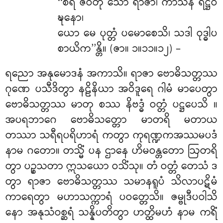
‘‘စိရံ
ဇီဝတု သော ရာဇာ၊ ကာသီနံ ရဋ္ဌဝ
ဍ္ဎနော၊
ယော မေ ပုတ္တံ ပမောစေသိ၊ သဒါ ဝုဒ္ဓါပ
စာယိက’’န္တိ။ (ဇာ။ ၁။၁၁။၁၂) –
ရညော အနုမောဒနံ အကာသိ။ ရာဇာ ဗောဓိသတ္တဿ
ဂုဏေ ပသီဒိတွာ နဠိနိယာ အဝိဒူရေ ဂါမံ မာပေတွာ
ဗောဓိသတ္တဿ မာတု စဿ နိဗဒ္ဓံ ဝတ္တံ ပဋ္ဌပေသိ
။
အပရဘာဂေ ဗောဓိသတ္တော မာတရိ မတာယ
တဿာ သရီရပရိဟာရံ ကတွာ ကုရဏ္ဍကအဿမပဒံ
နာမ ဂတော။ တသ္မိံ ပန ဌာနေ ဟိမဝန္တတော ဩတရိ
တွာ ပဉ္စသတာ ဣသယော ဝသိံသု။ တံ ဝတ္တံ တေသံ ဒ
တွာ ရာဇာ ဗောဓိသတ္တဿ သမာနရူပံ သိလာပဋိမံ
ကာရေတွာ မဟာသက္ကာရံ ပဝတ္တေသိ။ ဇမ္ဗုဒီပဝါသိ
နော အနုသံဝစ္ဆရံ သန္နိပတိတွာ ဟတ္ထိမဟံ နာမ ကရိံ