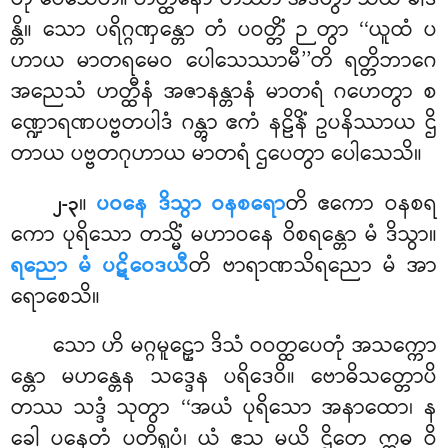
န္တိ။ သော ပရိဂ္ဂဏှန္တော တံ ပဝတ္တိံ ဉတွာ ‘‘ယူထံ ပ
ဟာယ မာတရမေဝ ပေါသေဿာမီ’’တိ ရတ္တိဘာဂေ
အညေသံ ဟတ္ထီနံ အဇာနန္တာနံ မာတရံ ဂဟေတွာ စ
ဏ္ဍောရဏပဗ္ဗတပါဒံ ဂန္တွာ ဧကံ နဠိနိံ ဥပနိဿာယ ဌိ
တာယ ပဗ္ဗတဂုဟာယ မာတရံ ဌပေတွာ ပေါသေသိ။
။
ပဝနေ ဒိသွာ ဝနစရော
တိ ဧကော ဝနစရ
၂-၃
ကော ပုရိသော တသ္မိံ မဟာဝနေ ဝိစရန္တော မံ ဒိသွာ။
ရညော မံ ပဋိဝေဒယီ
တိ ဗာရာဏသိရညော မံ အာ
ရောစေသိ။
သော ဟိ မဂ္ဂမူဠှော ဒိသံ ဝဝတ္ထပေတုံ အသက္ကော
န္တော မဟန္တေန သဒ္ဒေန ပရိဒေဝိ။ ဗောဓိသတ္တောပိ
တဿ သဒ္ဒံ သုတွာ ‘‘အယံ ပုရိသော အနာထော၊ န
ခေါ ပနေတံ ပတိရူပံ၊ ယံ ဧသ မယိ ဌိတေ ဣဓ ဝိ