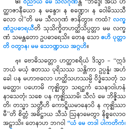
။
ဝိညာယ မေ သီလဂုဏ
န္တိ ‘‘ဘဒ္ဒေါ အယံ ဟ
၆
တ္ထာဇာနီယော န မန္ဒော၊ န စဏ္ဍော၊ န ဝေါမိဿသီ
လော ဝါ’’တိ မမ သီလဂုဏံ ဇာနိတွာ။ ကထံ?
လက္ခ
ဏံ
ဥပဓာရယီ
တိ သုသိက္ခိတဟတ္ထိသိပ္ပတ္တာ မမ လက္ခ
ဏံ သမန္တတော ဥပဓာရေသိ။ တေန သော
ဧဟိ ပုတ္တာ
တိ ဝတွာန၊ မမ သောဏ္ဍာယ အဂ္ဂဟိ
။
။ ဗောဓိသတ္တော ဟတ္ထာစရိယံ ဒိသွာ – ‘‘ဣဒံ
၇
ဘယံ မယှံ ဧတဿ ပုရိသဿ သန္တိကာ ဥပ္ပန္နံ၊ အဟံ
ခေါ ပန မဟာဗလော ဟတ္ထိသဟဿမ္ပိ ဝိဒ္ဓံသေတုံ သ
မတ္ထော၊ ပဟောမိ ကုဇ္ဈိတွာ သရဋ္ဌကံ သေနာဝါဟနံ
နာသေတုံ၊ သစေ ပန ကုဇ္ဈိဿာမိ၊ သီလံ မေ ဘိဇ္ဇိဿ
တိ၊ တသ္မာ သတ္တီဟိ ကောဋ္ဋိယမာနောပိ
န ကုဇ္ဈိဿာ
မီ’’တိ စိတ္တံ အဓိဋ္ဌာယ သီသံ ဩနာမေတွာ နိစ္စလောဝ
အဋ္ဌာသိ။ တေနာဟ ဘဂဝါ
‘‘ယံ မေ တဒါ ပါကတိကံ၊