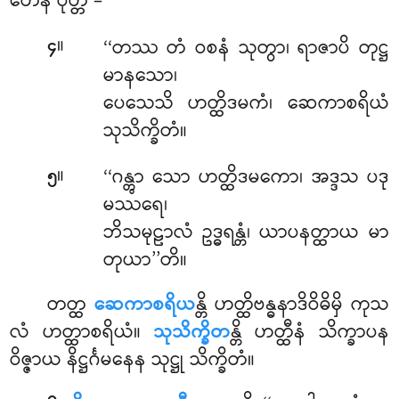
တေန ဝုတ္တံ –
။
‘‘တဿ တံ ဝစနံ သုတွာ၊ ရာဇာပိ တုဋ္ဌ
၄
မာနသော၊
ပေသေသိ ဟတ္ထိဒမကံ၊ ဆေကာစရိယံ
သုသိက္ခိတံ။
။
‘‘ဂန္တွာ သော ဟတ္ထိဒမကော၊ အဒ္ဒသ ပဒု
၅
မဿရေ၊
ဘိသမုဠာလံ ဥဒ္ဓရန္တံ၊ ယာပနတ္ထာယ မာ
တုယာ’’တိ။
တတ္ထ
ဆေကာစရိယ
န္တိ ဟတ္ထိဗန္ဓနာဒိဝိဓိမှိ ကုသ
လံ ဟတ္ထာစရိယံ။
သုသိက္ခိတ
န္တိ ဟတ္ထီနံ သိက္ခာပန
ဝိဇ္ဇာယ နိဋ္ဌင်္ဂမနေန သုဋ္ဌု သိက္ခိတံ။