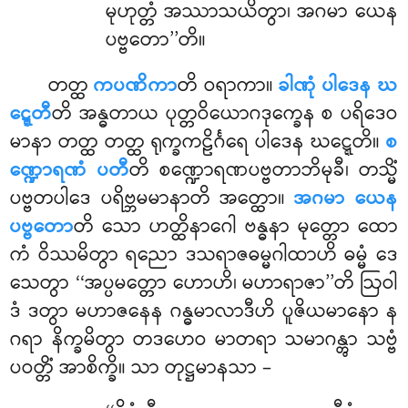
မုဟုတ္တံ အဿာသယိတွာ၊ အဂမာ ယေန
ပဗ္ဗတော’’တိ။
တတ္ထ
ကပဏိကာ
တိ ဝရာကာ။
ခါဏုံ ပါဒေန ဃ
ဋ္ဋေတီ
တိ အန္ဓတာယ ပုတ္တဝိယောဂဒုက္ခေန စ ပရိဒေဝ
မာနာ တတ္ထ တတ္ထ ရုက္ခကဠိင်္ဂရေ ပါဒေန ဃဋ္ဋေတိ။
စ
ဏ္ဍောရဏံ ပတီ
တိ စဏ္ဍောရဏပဗ္ဗတာဘိမုခီ၊ တသ္မိံ
ပဗ္ဗတပါဒေ ပရိဗ္ဘမမာနာတိ အတ္ထော။
အဂမာ ယေန
ပဗ္ဗတော
တိ သော ဟတ္ထိနာဂေါ
ဗန္ဓနာ မုတ္တော ထော
ကံ ဝိဿမိတွာ ရညော ဒသရာဇဓမ္မဂါထာဟိ ဓမ္မံ ဒေ
သေတွာ ‘‘အပ္ပမတ္တော ဟောဟိ၊ မဟာရာဇာ’’တိ ဩဝါ
ဒံ ဒတွာ မဟာဇနေန ဂန္ဓမာလာဒီဟိ ပူဇိယမာနော န
ဂရာ နိက္ခမိတွာ တဒဟေဝ မာတရာ သမာဂန္တွာ သဗ္ဗံ
ပဝတ္တိံ အာစိက္ခိ။ သာ တုဋ္ဌမာနသာ –