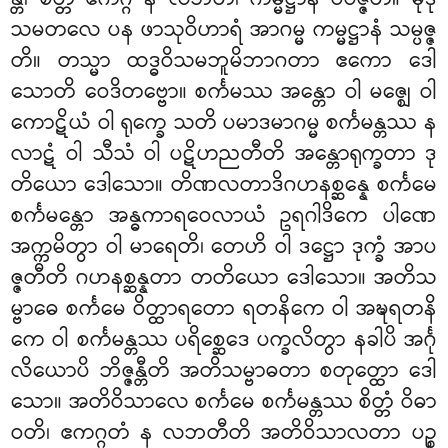
သမတလေ ပန ဖာသုဝိဟာရံ အာဂမ္မ ကမ္မဋ္ဌာနံ သမ္ပဇ္ဇ
တိ။ တသ္မာ ထဒ္ဓဝိသမဘူမိဘာဂတာ ဧကော ဒေါ
သောတိ ဝေဒိတဗ္ဗော။ စင်္ကမဿ အန္တော ဝါ မဇ္ဈေ ဝါ
ကောဋိယံ ဝါ ရုက္ခေ သတိ ပမာဒမာဂမ္မ စင်္ကမန္တဿ န
လာဋံ ဝါ သီသံ ဝါ ပဋိဟညတီတိ အန္တောရုက္ခတာ ဒု
တိယော ဒေါသော။ တိဏလတာဒိဂဟနစ္ဆန္နေ စင်္ကမေ
စင်္ကမန္တော အန္ဓကာရဝေလာယံ ဥရဂါဒိကေ ပါဏေ
အက္ကမိတွာ ဝါ မာရေတိ၊ တေဟိ ဝါ ဒဋ္ဌော ဒုက္ခံ အာပ
ဇ္ဇတီတိ ဂဟနစ္ဆန္နတာ တတိယော ဒေါသော။ အတိသ
မ္ဗာဓေ စင်္ကမေ ဝိတ္ထာရတော ရတနိကေ ဝါ အဍ္ဎရတနိ
ကေ ဝါ စင်္ကမန္တဿ ပရိစ္ဆေဒေ ပက္ခလိတွာ နခါပိ အင်္ဂု
လိယောပိ ဘိဇ္ဇန္တီတိ အတိသမ္ဗာဓတာ စတုတ္ထော ဒေါ
သော။ အတိဝိသာလေ စင်္ကမေ စင်္ကမန္တဿ စိတ္တံ ဝိဓာ
ဝတိ၊ ဧကဂ္ဂတံ န လဘတီတိ အတိဝိသာလတာ ပဉ္စ