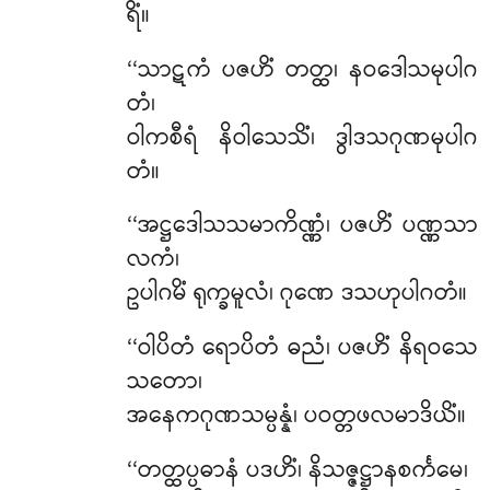
ရိံ။
‘‘သာဋကံ ပဇဟိံ တတ္ထ၊ နဝဒေါသမုပါဂ
တံ၊
ဝါကစီရံ နိဝါသေသိံ၊ ဒွါဒသဂုဏမုပါဂ
တံ။
‘‘အဋ္ဌဒေါသသမာကိဏ္ဏံ၊ ပဇဟိံ ပဏ္ဏသာ
လကံ၊
ဥပါဂမိံ ရုက္ခမူလံ၊ ဂုဏေ ဒသဟုပါဂတံ။
‘‘ဝါပိတံ ရောပိတံ ဓညံ၊ ပဇဟိံ နိရဝသေ
သတော၊
အနေကဂုဏသမ္ပန္နံ၊ ပဝတ္တဖလမာဒိယိံ။
‘‘တတ္ထပ္ပဓာနံ
ပဒဟိံ၊ နိသဇ္ဇဋ္ဌာနစင်္ကမေ၊