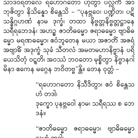
သာဒဝရတလေ ရဟောဂတော ဟုတွာ ပလ္လင်္ကံ အာ
ဘုဇိတွာ နိသိန္နော စိန္တေသိ – ‘‘ပုနဗ္ဘဝေ၊ ပဏ္ဍိတ၊ ပဋိ
သန္ဓိဂ္ဂဟဏံ နာမ ဒုက္ခံ၊ တထာ နိဗ္ဗတ္တနိဗ္ဗတ္တဋ္ဌာနေ
သရီရဘေဒနံ၊ အဟဉ္စ ဇာတိဓမ္မော ဇရာဓမ္မော ဗျာဓိဓ
မ္မော မရဏဓမ္မော၊ ဧဝံဘူတေန မယာ အဇာတိံ အဇရံ
အဗျာဓိံ အဒုက္ခံ သုခံ သီတလံ အမတမဟာနိဗ္ဗာနံ ပရိ
ယေသိတုံ ဝဋ္ဋတိ၊ အဝဿံ ဘဝတော မုစ္စိတွာ နိဗ္ဗာနဂါ
မိနာ ဧကေန မဂ္ဂေန ဘဝိတဗ္ဗ’’န္တိ။ တေန ဝုတ္တံ –
‘‘ရဟောဂတော နိသီဒိတွာ၊ ဧဝံ စိန္တေသ
ဟံ တဒါ၊
ဒုက္ခော ပုနဗ္ဘဝေါ နာမ၊ သရီရဿ စ ဘေ
ဒနံ။
‘‘ဇာတိဓမ္မော ဇရာဓမ္မော၊ ဗျာဓိဓမ္မော