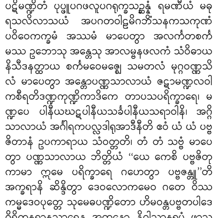
ပဋိမဏ္ဍိတံ ပုပ္ဖူပဂဖလူပဂရုက္ခသဉ္ဆန္နံ ရမဏီယံ မဓု
ရသလိလာသယံ အပဂတဝါဠမိဂဘိံသနကသကုဏံ
ပဝိဝေကက္ခမံ အဿမံ မာပေတွာ အလင်္ကတစင်္က
မဿ ဥဘောသု အန္တေသု အာလမ္ဗနဖလကံ သံဝိဓာယ
နိသီဒနတ္ထာယ စင်္ကမဝေမဇ္ဈေ သမတလံ မုဂ္ဂဝဏ္ဏသိ
လံ မာပေတွာ အန္တောပဏ္ဏသာလာယံ ဇဋာမဏ္ဍလဝါ
ကစီရတိဒဏ္ဍကုဏ္ဍိကာဒိကေ တာပသပရိက္ခာရေ၊ မ
ဏ္ဍပေ ပါနီယဃဋပါနီယသင်္ခပါနီယသရာဝါနိ၊ အဂ္ဂိ
သာလာယံ အင်္ဂါရကပလ္လဒါရုအာဒီနီတိ ဧဝံ ယံ ယံ ပဗ္ဗ
ဇိတာနံ ဥပကာရာယ သံဝတ္တတိ၊ တံ တံ သဗ္ဗံ မာပေ
တွာ ပဏ္ဏသာလာယ ဘိတ္တိယံ ‘‘ယေ ကေစိ ပဗ္ဗဇိတု
ကာမာ ဣမေ ပရိက္ခာရေ ဂဟေတွာ ပဗ္ဗဇန္တူ’’တိ
အက္ခရာနိ ဆိန္ဒိတွာ ဒေဝလောကမေဝ ဂတေ ဝိဿ
ကမ္မဒေဝပုတ္တေ သုမေဓပဏ္ဍိတော ဟိမဝန္တပဗ္ဗတပါဒေ