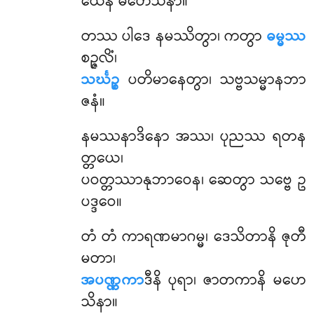
ယေန မဟေသိနာ။
တဿ ပါဒေ နမဿိတွာ၊ ကတွာ
ဓမ္မဿ
စဉ္ဇလိံ၊
သင်္ဃဉ္စ
ပတိမာနေတွာ၊ သဗ္ဗသမ္မာနဘာ
ဇနံ။
နမဿနာဒိနော
အဿ၊ ပုညဿ ရတန
တ္တယေ၊
ပဝတ္တဿာနုဘာဝေန၊ ဆေတွာ သဗ္ဗေ ဥ
ပဒ္ဒဝေ။
တံ တံ ကာရဏမာဂမ္မ၊ ဒေသိတာနိ ဇုတီ
မတာ၊
အပဏ္ဏကာ
ဒီနိ ပုရာ၊ ဇာတကာနိ မဟေ
သိနာ။