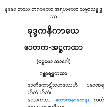
နမော တဿ ဘဂဝတော အရဟတော သမ္မာသမ္ဗုဒ္ဓ
ဿ
ခုဒ္ဒကနိကာယေ
ဇာတက-အဋ္ဌကထာ
(ပဌမော ဘာဂေါ)
ဂန္ထာရမ္ဘကထာ
ဇာတိကောဋိသဟဿေဟိ
၊ ပမာဏရ
ဟိတံ ဟိတံ၊
လောကဿ
လောကနာထေန၊
ကတံ