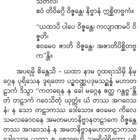
သီတလံ၊
ဧဝံ တိဝိဓဂ္ဂိ ဝိဇ္ဇန္တေ၊ နိဗ္ဗာနံ ဣစ္ဆိတဗ္ဗကံ။
‘‘ယထာပိ ပါပေ ဝိဇ္ဇန္တေ၊ ကလျာဏမပိ ဝိ
ဇ္ဇတိ၊
ဧဝမေဝ ဇာတိ ဝိဇ္ဇန္တေ၊ အဇာတိပိစ္ဆိတဗ္ဗ
က’’န္တိ။
အပရမ္ပိ စိန္တေသိ – ယထာ နာမ ဂူထရာသိမှိ နိမု
ဂ္ဂေန ပုရိသေန ဒူရတော ပဉ္စဝဏ္ဏပဒုမသဉ္ဆန္နံ မဟာတ
ဠာကံ ဒိသွာ ‘‘ကတရေန နု ခေါ မဂ္ဂေန ဧတ္ထ ဂန္တဗ္ဗ’’န္တိ
တံ တဠာကံ ဂဝေသိတုံ ယုတ္တံ။ ယံ တဿ အဂဝေသ
နံ၊ န သော တဠာကဿ ဒေါသော။ ဧဝမေဝ ကိလေ
သမလဓောဝနေ အမတမဟာနိဗ္ဗာနတဠာကေ ဝိဇ္ဇန္တေ
တဿ အဂဝေသနံ န အမတနိဗ္ဗာနမဟာတဠာကဿ
ဒေါသော။ ယထာ စ စောရေဟိ သမ္ပရိဝါရိတော ပုရိ