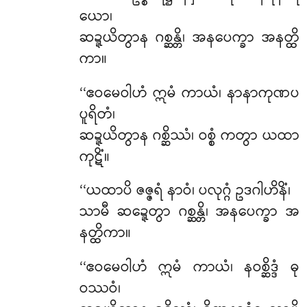
ယော၊
ဆဍ္ဍယိတွာန ဂစ္ဆန္တိ၊ အနပေက္ခာ အနတ္ထိ
ကာ။
‘‘ဧဝမေဝါဟံ
ဣမံ ကာယံ၊ နာနာကုဏပ
ပူရိတံ၊
ဆဍ္ဍယိတွာန ဂစ္ဆိဿံ၊ ဝစ္စံ ကတွာ ယထာ
ကုဋိံ။
‘‘ယထာပိ ဇဇ္ဇရံ နာဝံ၊ ပလုဂ္ဂံ ဥဒဂါဟိနိံ၊
သာမီ ဆဍ္ဍေတွာ ဂစ္ဆန္တိ၊ အနပေက္ခာ အ
နတ္ထိကာ။
‘‘ဧဝမေဝါဟံ
ဣမံ ကာယံ၊ နဝစ္ဆိဒ္ဒံ ဓု
ဝဿဝံ၊