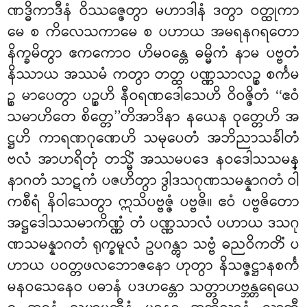
ဏဒ္ဓိကာဒီနံ ဝိဿဇ္ဇေတွာ မဟာဒါနံ ဒတွာ ဝတ္ထုကာ
မေ စ ကိလေသကာမေ စ ပဟာယ အမရနဂရတော
နိက္ခမိတွာ ဧကကောဝ ဟိမဝန္တေ ဓမ္မိကံ နာမ ပဗ္ဗတံ
နိဿာယ အဿမံ ကတွာ တတ္ထ ပဏ္ဏသာလဉ္စ စင်္ကမ
ဉ္စ မာပေတွာ ပဉ္စဟိ နီဝရဏဒေါသေဟိ ဝိဝဇ္ဇိတံ ‘‘ဧဝံ
သမာဟိတေ စိတ္တေ’’တိအာဒိနာ နယေန ဝုတ္တေဟိ အ
ဋ္ဌဟိ ကာရဏဂုဏေဟိ သမုပေတံ အဘိညာသင်္ခါတံ
ဗလံ အာဟရိတုံ တသ္မိံ အဿမပဒေ နဝဒေါသသမန္
နာဂတံ သာဋကံ ပဇဟိတွာ ဒွါဒသဂုဏသမန္နာဂတံ ဝါ
ကစီရံ နိဝါသေတွာ ဣသိပဗ္ဗဇ္ဇံ ပဗ္ဗဇိ။ ဧဝံ ပဗ္ဗဇိတော
အဋ္ဌဒေါသသမာကိဏ္ဏံ တံ ပဏ္ဏသာလံ ပဟာယ ဒသဂု
ဏသမန္နာဂတံ ရုက္ခမူလံ ဥပဂန္တွာ သဗ္ဗံ ဓညဝိကတိံ ပ
ဟာယ ပဝတ္တဖလဘောဇနော ဟုတွာ နိသဇ္ဇဋ္ဌာနစင်္က
မနဝသေနေဝ ပဓာနံ ပဒဟန္တော သတ္တာဟဗ္ဘန္တရေယေ