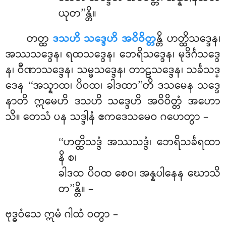
ယုတ’’န္တိ။
တတ္ထ
ဒသဟိ သဒ္ဒေဟိ အဝိဝိတ္တ
န္တိ ဟတ္ထိသဒ္ဒေန၊
အဿသဒ္ဒေန၊ ရထသဒ္ဒေန၊ ဘေရိသဒ္ဒေန၊ မုဒိင်္ဂသဒ္ဒေ
န၊ ဝီဏာသဒ္ဒေန၊ သမ္မသဒ္ဒေန၊ တာဠသဒ္ဒေန၊ သင်္ခသဒ္
ဒေန ‘‘အသ္နာထ၊ ပိဝထ၊ ခါဒထာ’’တိ ဒသမေန သဒ္ဒေ
နာတိ ဣမေဟိ ဒသဟိ သဒ္ဒေဟိ အဝိဝိတ္တံ အဟော
သိ။ တေသံ ပန သဒ္ဒါနံ ဧကဒေသမေဝ ဂဟေတွာ –
‘‘ဟတ္ထိသဒ္ဒံ
အဿသဒ္ဒံ၊ ဘေရိသင်္ခရထာ
နိ စ၊
ခါဒထ ပိဝထ စေဝ၊ အန္နပါနေန ဃောသိ
တ’’န္တိ။ –
ဗုဒ္ဓဝံသေ ဣမံ ဂါထံ ဝတွာ –