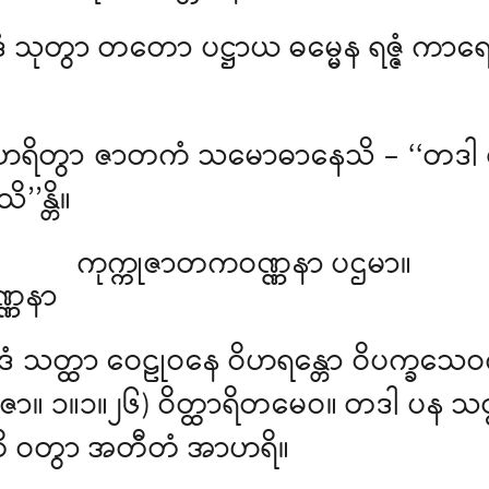
ုတွာ တတော ပဋ္ဌာယ ဓမ္မေန ရဇ္ဇံ ကာရေန္
ဟရိတွာ ဇာတကံ သမောဓာနေသိ – ‘‘တဒါ ရ
န္တိ။
ကုက္ကုဇာတကဝဏ္ဏနာ ပဌမာ။
္ဏနာ
ံ သတ္ထာ ဝေဠုဝနေ ဝိဟရန္တော ဝိပက္ခသေဝက
ဇာ။ ၁။၁။၂၆) ဝိတ္ထာရိတမေဝ။ တဒါ ပန သတ္ထ
ိ ဝတွာ အတီတံ အာဟရိ။