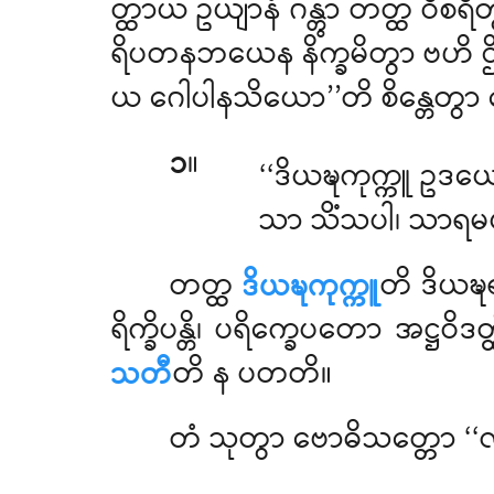
တ္ထာယ ဥယျာနံ ဂန္တွာ တတ္ထ ဝိစ
ရိပတနဘယေန နိက္ခမိတွာ ဗဟိ ဌ
ယ ဂေါပါနသိယော’’တိ စိန္တေတွာ ဗ
၁
။
‘‘ဒိယဍ္ဎကုက္ကူ
ဥဒယေန 
သာ သိံသပါ၊ သာရမယ
တတ္ထ
ဒိယဍ္ဎကုက္ကူ
တိ ဒိယဍ
ရိက္ခိပန္တိ၊ ပရိက္ခေပတော အဋ္ဌဝ
သတီ
တိ န ပတတိ။
တံ
သုတွာ ဗောဓိသတ္တော ‘‘