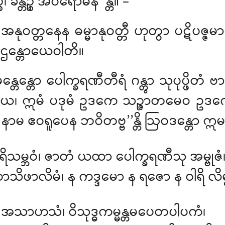
ခန္တိဉ္စ အဝိရောဓန’’န္တိ။ –
 အနုဝတ္တနေန ဓမ္မာနုဝတ္တီ ဟုတွာ ပဋိပဇ္
ဌေန္တောယေဝါတိ။
န္တေန္တော ပေါက္ခရဏီတီရံ ဂန္တွာ သုပုပ္ဖ
ဟာယ၊ ဣမံ
ပဒုမံ ဥဒကေ သဉ္ဇာတမေဝ ဥဒကေန 
နာမ ဧဝရူပေန ဘဝိတဗ္ဗ’’န္တိ ဩဝဒန္တော 
ိသမ္ဘဝံ၊ ဇာတံ ယထာ ပေါက္ခရဏီသု အမ္ဗုဇံ
ာသိဖာလိမံ၊ န ကဒ္ဒမော န ရဇော န ဝါရိ လိမ
ိံ အသာဟသံ၊ ဝိသုဒ္ဓကမ္မန္တမပေတပါပကံ၊