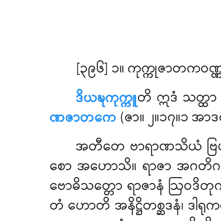
[၃၉၆] ၁။ ကုက္ကုဇာတကဝဏ္
ဒိယဍ္ဎကုက္ကူ
တိ
ဣဒံ သတ္ထာ 
ဏဇာတကေ
(ဇာ။ ၂။၁၇။၁ အာ
အတီတေ ဗာရာဏသိယံ ဗြဟ္မ
စော အဟောသိ။ ရာဇာ အဂတိဂမနေ
ဗောဓိသတ္တော ရာဇာနံ ဩဝဒိတုက
တံ ဟောတိ အနိဋ္ဌိတစ္ဆဒနံ၊ ဒါ