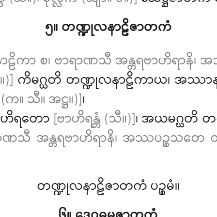
၅။ တဏ္ဍုလနာဠိဇာတကံ
လနာဠိကာ စ၊ ဗာရာဏသီ အန္တရဗာဟိရာနိ၊
။)]
ကိမဂ္ဃတိ တဏ္ဍုလနာဠိကာယ၊ အဿာ
(က။ သီ။ အဋ္ဌ။)]
၊
ဗာဟိရတော
[ဗာဟိရန္တံ (သီ။)]
၊ အယမဂ္ဃတိ 
ာဏသီ အန္တရဗာဟိရာနိ၊ အဿပဉ္စသတေ တ
တဏ္ဍုလနာဠိဇာတကံ ပဉ္စမံ။
၆။ ဒေဝဓမ္မဇာတကံ