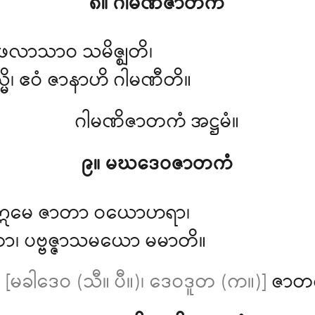
၈။ ဂါမဏိဇာတကံ
ဖလာသာဝ သမိဇ္ဈတိ၊
္မိ၊ ဧဝံ ဇာနာဟိ ဂါမဏီတိ။
ဂါမဏိဇာတကံ အဋ္ဌမံ။
၉။ မဃဒေဝဇာတကံ
ှံ၊ ဣမေ ဇာတာ ဝယောဟရာ၊
၊ ပဗ္ဗဇ္ဇာသမယော မမာတိ။
ဝ
[မခါဒေဝ (သီ။ ပီ။)၊ ဒေဝဒူတ (က။)]
ဇာတက