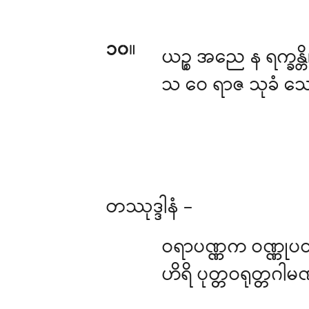
၁၀
။
ယဉ္စ
အညေ န ရက္ခန္
သ ဝေ ရာဇ သုခံ သ
တဿုဒ္ဒါနံ –
ဝရာပဏ္ဏက ဝဏ္ဏုပ
ဟိရိ ပုတ္တဝရုတ္တဂ