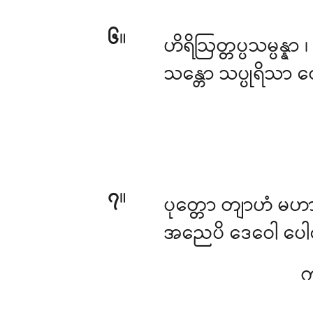
၆
။
ဟိရိဩတ္တပ္ပသမ္ပန္နာ
၊
သန္တော သပ္ပုရိသာ 
၇
။
ပုတ္တော တျာဟံ မဟာ
အညေပိ ဒေဝေါ ပေါသ
က