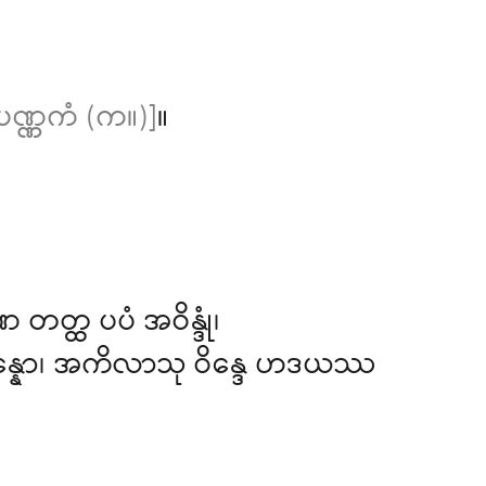
ဏ္ဏကံ (က။)]
။
 တတ္ထ ပပံ အဝိန္ဒုံ၊
္နော၊ အကိလာသု ဝိန္ဒေ ဟဒယဿ