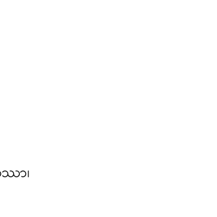
ိကဿာ၊