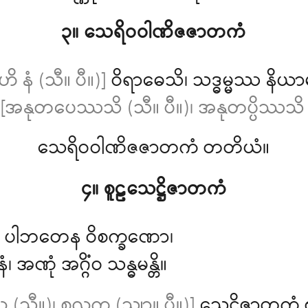
၃။ သေရိဝဝါဏိဇဇာတကံ
 နံ (သီ။ ပီ။)]
ဝိရာဓေသိ၊ သဒ္ဓမ္မဿ နိယ
[အနုတပေဿသိ (သီ။ ပီ။)၊ အနုတပ္ပိဿသိ 
သေရိဝဝါဏိဇဇာတကံ တတိယံ။
၄။ စူဠသေဋ္ဌိဇာတကံ
၊ ပါဘတေန ဝိစက္ခဏော၊
 အဏုံ အဂ္ဂိံဝ သန္ဓမန္တိ။
လ္လ (သီ။)၊ စုလ္လက (သျာ။ ပီ။)]
သေဋ္ဌိဇာတကံ စ