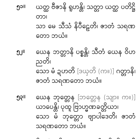
။
ယတ္ထ ဗီဇာနိ ရူဟန္တိ၊ သတ္တာ ယတ္ထ ပတိဋ္ဌိ
၅၁
တာ၊
သာ မေ သီသံ နိပီဠေတိ၊ ဇာတံ သရဏ
တော ဘယံ။
။
ယေန ဘတ္တာနိ ပစ္စန္တိ၊ သီတံ ယေန ဝိဟ
၅၂
ညတိ၊
သော မံ ဍဟတိ
[ဒယှတိ (က။)]
ဂတ္တာနိ၊
ဇာတံ သရဏတော ဘယံ။
။
ယေန ဘုတ္တေန
[ဘတ္တေန (သျာ။ က။)]
၅၃
ယာပေန္တိ၊ ပုထူ ဗြာဟ္မဏခတ္တိယာ၊
သော မံ ဘုတ္တော ဗျာပါဒေတိ၊ ဇာတံ
သရဏတော ဘယံ။