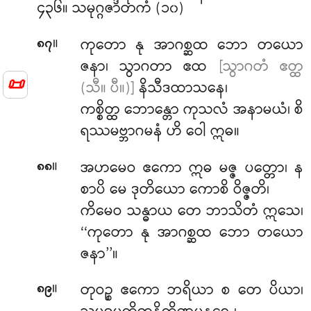
၄၃၆။ သမုဂ္ဂဇာတကံ (၁၀)
။
ကုတော နု အာဂစ္ဆထ ဘော တယော
၈၇
ဇနာ၊ သွာဂတာ ဧထ
[သွာဂတံ ဧတ္ထ
📜
(သီ။ ပီ။)]
နိသီဒထာသနေ၊
ကစ္စိတ္ထ ဘောန္တော ကုသလံ အနာမယံ၊ စိ
ရဿမဗ္ဘာဂမနံ ဟိ ဝေါ ဣဓ။
။
အဟမေဝ ဧကော ဣဓ မဇ္ဇ ပတ္တော၊ န
၈၈
စာပိ မေ ဒုတိယော ကောစိ ဝိဇ္ဇတိ၊
ကိမေဝ သန္ဓာယ တေ ဘာသိတံ ဣသေ၊
‘‘ကုတော နု အာဂစ္ဆထ ဘော တယော
ဇနာ’’။
။
တုဝဉ္စ ဧကော ဘရိယာ စ တေ ပိယာ၊
၈၉