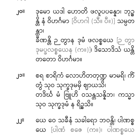
။
ဒုမော ယဒါ ဟောတိ ဖလူပပန္နော၊ ဘုဉ္ဇ
၂၀
န္တိ နံ ဝိဟင်္ဂမာ
[ဝိဟဂါ (သီ။ ပီ။)]
သမ္ပတ
န္တာ၊
ခီဏန္တိ ဉတွာန ဒုမံ ဖလစ္စယေ
[ဉတွာ
ဒုမပ္ဖလစ္စယေန (က။)]
၊ ဒိသောဒိသံ
ယန္တိ
တတော ဝိဟင်္ဂမာ။
။
စရ စာရိကံ လောဟိတတုဏ္ဍ မာမရိ၊ ကိံ
၂၁
တွံ သုဝ သုက္ခဒုမမှိ ဈာယသိ၊
တဒိင်္ဃ မံ ဗြူဟိ ဝသန္တသန္နိဘ၊ ကသ္မာ
သုဝ သုက္ခဒုမံ န ရိဉ္စသိ။
။
ယေ
ဝေ သခီနံ သခါရော ဘဝန္တိ၊ ပါဏစ္စ
၂၂
ယေ
[ပါဏံ စဇေ (က။)၊ ပါဏစ္စယေ