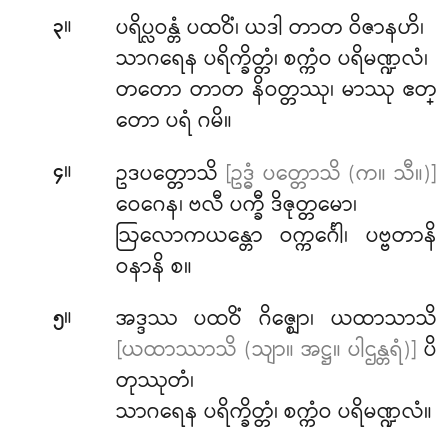
။
ပရိပ္လဝန္တံ ပထဝိံ၊ ယဒါ တာတ ဝိဇာနဟိ၊
၃
သာဂရေန ပရိက္ခိတ္တံ၊ စက္ကံဝ ပရိမဏ္ဍလံ၊
တတော တာတ နိဝတ္တဿု၊ မာဿု ဧတ္
တော ပရံ ဂမိ။
။
ဥဒပတ္တောသိ
[ဥဒ္ဓံ ပတ္တောသိ (က။ သီ။)]
၄
ဝေဂေန၊ ဗလီ ပက္ခီ ဒိဇုတ္တမော၊
ဩလောကယန္တော ဝက္ကင်္ဂေါ၊ ပဗ္ဗတာနိ
ဝနာနိ စ။
။
အဒ္ဒဿ ပထဝိံ ဂိဇ္ဈော၊ ယထာသာသိ
၅
[ယထာဿာသိ (သျာ။ အဋ္ဌ။ ပါဌန္တရံ)]
ပိ
တုဿုတံ၊
သာဂရေန ပရိက္ခိတ္တံ၊ စက္ကံဝ ပရိမဏ္ဍလံ။