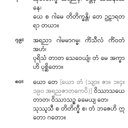
နေ၊
ယေ စ ဂါမေ တိတိက္ခန္တိ၊ တေ ဥဠာရတ
ရာ တယာ။
။
အရညာ ဂါမမာဂမ္မ၊ ကိံသီလံ ကိံဝတံ
၇၉
အဟံ၊
ပုရိသံ တာတ သေဝေယျံ၊ တံ မေ အက္ခာ
ဟိ ပုစ္ဆိတော။
။
ယော တေ
[ယော တံ (သျာ။ ဇာ။ ၁။၄။
၈၀
၁၉၀ အရညဇာတကေပိ)]
ဝိဿာသယေ
တာတ၊ ဝိဿာသဉ္စ ခမေယျ တေ၊
သုဿူသီ စ တိတိက္ခီ စ၊ တံ ဘဇေဟိ ဣ
တော ဂတော။