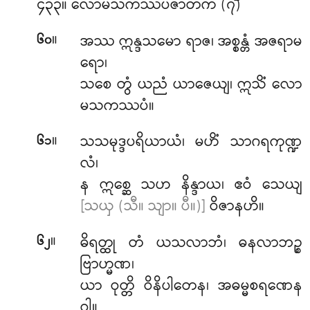
၄၃၃။ လောမသကဿပဇာတကံ (၇)
။
အဿ
ဣန္ဒသမော ရာဇ၊ အစ္စန္တံ အဇရာမ
၆၀
ရော၊
သစေ တွံ ယညံ ယာဇေယျ၊ ဣသိံ လော
မသကဿပံ။
။
သသမုဒ္ဒပရိယာယံ၊ မဟိံ သာဂရကုဏ္ဍ
၆၁
လံ၊
န ဣစ္ဆေ သဟ နိန္ဒာယ၊ ဧဝံ သေယျ
[သယှ (သီ။ သျာ။ ပီ။)]
ဝိဇာနဟိ။
။
ဓိရတ္ထု တံ ယသလာဘံ၊ ဓနလာဘဉ္စ
၆၂
ဗြာဟ္မဏ၊
ယာ ဝုတ္တိ ဝိနိပါတေန၊ အဓမ္မစရဏေန
ဝါ။