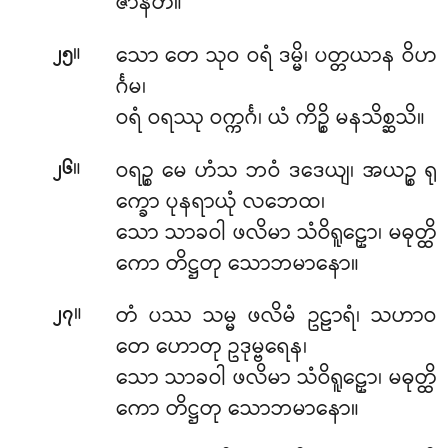
ဇာနတံ။
။
သော တေ သုဝ ဝရံ ဒမ္မိ၊ ပတ္တယာန ဝိဟ
၂၅
င်္ဂမ၊
ဝရံ ဝရဿု ဝက္ကင်္ဂ၊ ယံ ကိဉ္စိ မနသိစ္ဆသိ။
။
ဝရဉ္စ
မေ ဟံသ ဘဝံ ဒဒေယျ၊ အယဉ္စ ရု
၂၆
က္ခော ပုနရာယုံ လဘေထ၊
သော
သာခဝါ ဖလိမာ သံဝိရူဠှော၊ မဓုတ္ထိ
ကော တိဋ္ဌတု သောဘမာနော။
။
တံ ပဿ သမ္မ ဖလိမံ ဥဠာရံ၊ သဟာဝ
၂၇
တေ ဟောတု ဥဒုမ္ဗရေန၊
သော သာခဝါ ဖလိမာ သံဝိရူဠှော၊ မဓုတ္ထိ
ကော တိဋ္ဌတု သောဘမာနော။