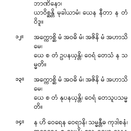
ဘာဏိနော၊
ယာဝိစ္ဆန္တိ မုခါယာမံ၊ ယေန နီတာ န တံ
ဝိဒူ။
။
အက္ကောစ္ဆိ မံ အဝဓိ မံ၊ အဇိနိ မံ အဟာသိ
၁၂
မေ၊
ယေ စ တံ ဥပနယှန္တိ၊ ဝေရံ တေသံ န သ
မ္မတိ။
။
အက္ကောစ္ဆိ မံ အဝဓိ မံ၊ အဇိနိ မံ အဟာသိ
၁၃
မေ၊
ယေ စ တံ နုပနယှန္တိ၊ ဝေရံ တေသူပသမ္မ
တိ။
။
န ဟိ ဝေရေန ဝေရာနိ၊ သမ္မန္တီဓ ကုဒါစနံ၊
၁၄