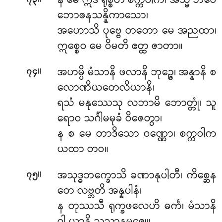
န မေ ဣဒံ ရုစ္စတိ စက္ကဝါက၊ အသ္မိံ ဘဝေ
ဘောဇနသန္နိကာသော၊
အဟောသိ ပုဗ္ဗေ တတော မေ အညထာ၊
ဣစ္စေဝ မေ ဝိမတိ ဧတ္ထ ဇာတာ။
။
အဟမ္ပိ
မံသာနိ ဖလာနိ ဘုဉ္ဇေ၊ အန္နာနိ စ
၇၄
လောဏိယတေလိယာနိ၊
ရသံ မနုဿေသု လဘာမိ ဘောတ္တုံ၊ သူ
ရောဝ သင်္ဂါမမုခံ ဝိဇေတွာ၊
န စ မေ တာဒိသော ဝဏ္ဏော၊ စက္ကဝါက
ယထာ တဝ။
။
အသုဒ္ဓဘက္ခောသိ ခဏာနုပါတီ၊ ကိစ္ဆေန
၇၅
တေ လဗ္ဘတိ အန္နပါနံ၊
န တုဿသီ ရုက္ခဖလေဟိ ဓင်္က၊ မံသာနိ
ဝါ ယာနိ သုသာနမဇ္ဈေ။