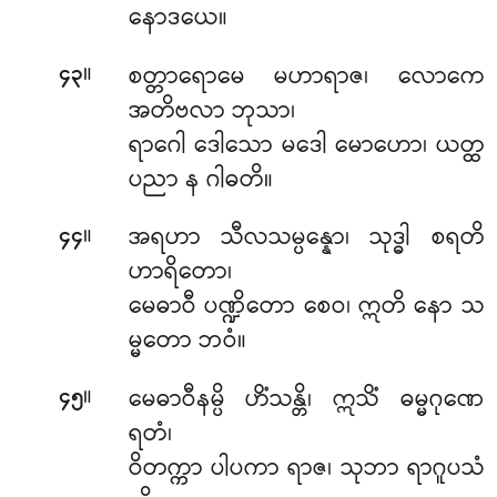
နောဒယေ။
။
စတ္တာရောမေ မဟာရာဇ၊ လောကေ
၄၃
အတိဗလာ ဘုသာ၊
ရာဂေါ ဒေါသော မဒေါ မောဟော၊ ယတ္ထ
ပညာ န ဂါဓတိ။
။
အရဟာ သီလသမ္ပန္နော၊ သုဒ္ဓါ စရတိ
၄၄
ဟာရိတော၊
မေဓာဝီ ပဏ္ဍိတော စေဝ၊ ဣတိ နော သ
မ္မတော ဘဝံ။
။
မေဓာဝီနမ္ပိ ဟိံသန္တိ၊ ဣသိံ ဓမ္မဂုဏေ
၄၅
ရတံ၊
ဝိတက္ကာ ပါပကာ ရာဇ၊ သုဘာ ရာဂူပသံ