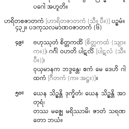
ပဂေါ အဟူတိ။
ဟရိတစဇာတကံ
[ဟာရိတဇာတကံ (သီ။ ပီ။)]
ပဉ္စမံ။
၄၃၂။ ပဒကုသလမာဏဝဇာတကံ (၆)
။
ဗဟုဿုတံ စိတ္တကထိံ
[စိတ္တကထံ (သျာ။
၄၉
က။)]
၊ ဂင်္ဂါ ဝဟတိ ပါဋလိံ
[ပါဋလံ (သီ။
ပီ။)]
၊
ဝုယှမာနက
ဘဒ္ဒန္တေ၊ ဧကံ မေ ဒေဟိ ဂါ
ထကံ
[ဂီတကံ (က။ အဋ္ဌ။)]
။
။
ယေန သိဉ္စန္တိ ဒုက္ခိတံ၊ ယေန သိဉ္စန္တိ အာ
၅၀
တုရံ၊
တဿ မဇ္ဈေ မရိဿာမိ၊ ဇာတံ သရဏ
တော ဘယံ။