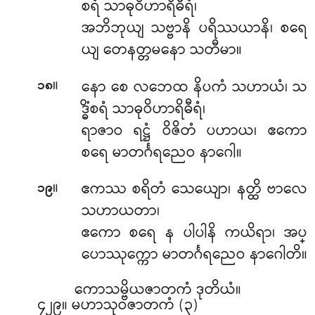
စရံ သာဓုဝိဟာရိဓီရံ၊
အဘိဘုယျ သဗ္ဗာနိ ပရိဿယာနိ၊ စရေ
ယျ တေနတ္တမနော သတီမာ။
။
နော စေ လဘေထ နိပကံ သဟာယံ၊ သ
၁၈
ဒ္ဓိံစရံ သာဓုဝိဟာရိဓီရံ၊
ရာဇာဝ ရဋ္ဌံ ဝိဇိတံ ပဟာယ၊ ဧကော
စရေ မာတင်္ဂရညေဝ နာဂေါ။
။
ဧကဿ
စရိတံ သေယျော၊ နတ္ထိ ဗာလေ
၁၉
သဟာယတာ၊
ဧကော စရေ န ပါပါနိ ကယိရာ၊ အပ္
ပောဿုက္ကော မာတင်္ဂရညေဝ နာဂေါတိ။
ကောသမ္ဗိယဇာတကံ ဒုတိယံ။
၄၂၉။ မဟာသုဝဇာတကံ (၃)