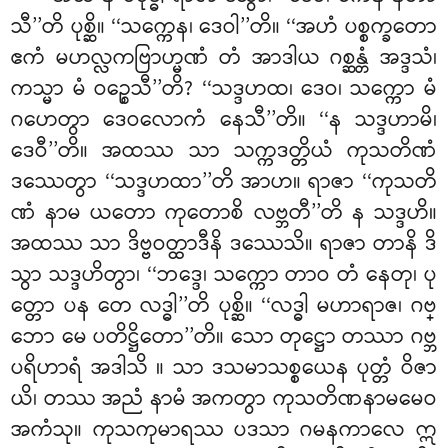
သီ’’တိ ပုစ္ဆိ။ ‘‘သက္ကေန၊ ဒေဝါ’’တိ။ ‘‘အဟံ ပစ္စက္ခတော
ဧကံ မဟလ္လကဗြာဟ္မဏံ တံ အာဒါယ ဂစ္ဆန္တံ အဒ္ဒသံ၊
ကသ္မာ မံ ဝဉ္စေသီ’’တိ? ‘‘သဒ္ဒဟထ၊ ဒေဝ၊ သက္ကော မံ
ဂဟေတွာ ဒေဝလောကံ နေသီ’’တိ။ ‘‘န သဒ္ဒဟာမိ၊
ဒေဝီ’’တိ။ အထဿ သာ သက္ကဒတ္တိယံ ကုသတိဏံ
ဒဿေတွာ ‘‘သဒ္ဒဟထာ’’တိ အာဟ။ ရာဇာ ‘‘ကုသတိ
ဏံ နာမ ယတော ကုတောစိ လဗ္ဘတီ’’တိ န သဒ္ဒဟိ။
အထဿ သာ ဒိဗ္ဗဝတ္ထာဒီနိ ဒဿေသိ။ ရာဇာ တာနိ ဒိ
သွာ သဒ္ဒဟိတွာ၊ ‘‘ဘဒ္ဒေ၊ သက္ကော တာဝ တံ နေတု၊ ပု
တ္တော ပန တေ လဒ္ဓါ’’တိ ပုစ္ဆိ။ ‘‘လဒ္ဓါ မဟာရာဇ၊ ဂဗ္
ဘော မေ ပတိဋ္ဌိတော’’တိ။ သော တုဋ္ဌော တဿာ ဂဗ္ဘ
ပရိဟာရံ အဒါသိ
။ သာ ဒသမာသစ္စယေန ပုတ္တံ ဝိဇာ
ယိ၊ တဿ အညံ နာမံ အကတွာ ကုသတိဏနာမမေဝ
အကံသု။ ကုသကုမာရဿ ပဒသာ ဂမနကာလေ ဣ