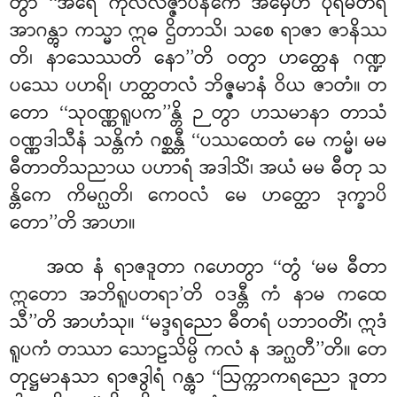
တွာ ‘‘အရေ ကုလလဇ္ဇာပနိကေ အမှေဟိ ပုရိမတရံ
အာဂန္တွာ ကသ္မာ ဣဓ ဌိတာသိ၊ သစေ ရာဇာ ဇာနိဿ
တိ၊ နာသေဿတိ နော’’တိ ဝတွာ ဟတ္ထေန ဂဏ္ဍ
ပဿေ ပဟရိ၊ ဟတ္ထတလံ ဘိဇ္ဇမာနံ ဝိယ ဇာတံ။ တ
တော ‘‘သုဝဏ္ဏရူပက’’န္တိ ဉတွာ ဟသမာနာ တာသံ
ဝဏ္ဏဒါသီနံ သန္တိကံ ဂစ္ဆန္တီ ‘‘ပဿထေတံ မေ ကမ္မံ၊ မမ
ဓီတာတိသညာယ ပဟာရံ အဒါသိံ၊ အယံ မမ ဓီတု သ
န္တိကေ ကိမဂ္ဃတိ၊ ကေဝလံ မေ ဟတ္ထော ဒုက္ခာပိ
တော’’တိ အာဟ။
အထ နံ ရာဇဒူတာ ဂဟေတွာ ‘‘တွံ ‘မမ ဓီတာ
ဣတော အဘိရူပတရာ’တိ ဝဒန္တီ ကံ နာမ ကထေ
သီ’’တိ
အာဟံသု။ ‘‘မဒ္ဒရညော ဓီတရံ ပဘာဝတိံ၊ ဣဒံ
ရူပကံ တဿာ သောဠသိမ္ပိ ကလံ န အဂ္ဃတီ’’တိ။ တေ
တုဋ္ဌမာနသာ ရာဇဒွါရံ ဂန္တွာ ‘‘ဩက္ကာကရညော ဒူတာ