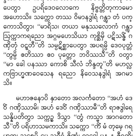
ပေတွာ ဥပရိဒေဝလောကေ နိဗ္ဗတ္တိတုကာမော
အဟောသိ။ သက္ကော တဿ ဝိမာနဒွါရံ ဂန္တွာ တံ ပက္
ကောသိတွာ၊ ‘‘မာရိသ၊ တယာ မနုဿလောကံ ဂန္တွာ
ဩက္ကာကရညော အဂ္ဂမဟေသိယာ ကုစ္ဆိမှိ ပဋိသန္ဓိံ ဂ
ဏှိတုံ ဝဋ္ဋတီ’’တိ သမ္ပဋိစ္ဆာပေတွာ အပရမ္ပိ ဒေဝပုတ္တံ
‘‘တွမ္ပိ ဧတိဿာ ဧဝ ပုတ္တော ဘဝိဿသီ’’တိ ဝတွာ
‘‘မာ ခေါ ပနဿာ ကောစိ သီလံ ဘိန္ဒတူ’’တိ မဟလ္လ
ကဗြာဟ္မဏဝေသေန ရညော နိဝေသနဒွါရံ အဂမာ
သိ။
မဟာဇနောပိ နှာတော အလင်္ကတော ‘‘အဟံ ဒေ
ဝိံ ဂဏှိဿာမိ၊ အဟံ ဒေဝိံ ဂဏှိဿာမီ’’တိ ရာဇဒွါရေ
သန္နိပတိတွာ သက္ကဉ္စ ဒိသွာ ‘‘တွံ ကသ္မာ အာဂတော
သီ’’တိ
ပရိဟာသမကာသိ။ သက္ကော ‘‘ကိံ မံ တုမှေ ဂရ