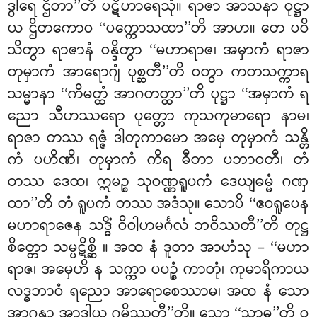
ဒွါရေ ဌိတာ’’တိ ပဋိဟာရေသုံ။ ရာဇာ အာသနာ ဝုဋ္ဌာ
ယ ဌိတကောဝ ‘‘ပက္ကောသထာ’’တိ အာဟ။ တေ ပဝိ
သိတွာ ရာဇာနံ ဝန္ဒိတွာ ‘‘မဟာရာဇ၊ အမှာကံ ရာဇာ
တုမှာကံ အာရောဂျံ ပုစ္ဆတီ’’တိ ဝတွာ ကတသက္ကာရ
သမ္မာနာ ‘‘ကိမတ္ထံ အာဂတတ္ထာ’’တိ ပုဋ္ဌာ ‘‘အမှာကံ ရ
ညော သီဟဿရော ပုတ္တော ကုသကုမာရော နာမ၊
ရာဇာ တဿ ရဇ္ဇံ ဒါတုကာမော အမှေ တုမှာကံ သန္တိ
ကံ ပဟိဏိ၊ တုမှာကံ ကိရ ဓီတာ ပဘာဝတီ၊ တံ
တဿ ဒေထ၊ ဣမဉ္စ သုဝဏ္ဏရူပကံ ဒေယျဓမ္မံ ဂဏှ
ထာ’’တိ တံ ရူပကံ တဿ အဒံသု။ သောပိ ‘‘ဧဝရူပေန
မဟာရာဇေန သဒ္ဓိံ ဝိဝါဟမင်္ဂလံ ဘဝိဿတီ’’တိ တုဋ္ဌ
စိတ္တော သမ္ပဋိစ္ဆိ
။ အထ နံ ဒူတာ အာဟံသု – ‘‘မဟာ
ရာဇ၊ အမှေဟိ
န သက္ကာ ပပဉ္စံ ကာတုံ၊ ကုမာရိကာယ
လဒ္ဓဘာဝံ ရညော အာရောစေဿာမ၊ အထ နံ သော
အာဂန္တွာ အာဒါယ ဂမိဿတီ’’တိ။ သော ‘‘သာဓူ’’တိ ဝ