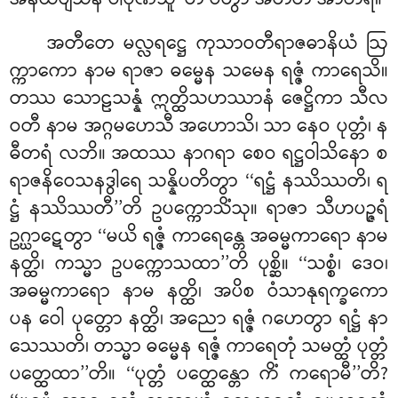
အနယဗျသနံ ပါပုဏိံသူ’’တိ ဝတွာ အတီတံ အာဟရိ။
အတီတေ မလ္လရဋ္ဌေ ကုသာဝတီရာဇဓာနိယံ ဩ
က္ကာကော နာမ ရာဇာ ဓမ္မေန သမေန ရဇ္ဇံ ကာရေသိ။
တဿ သောဠသန္နံ ဣတ္ထိသဟဿာနံ ဇေဋ္ဌိကာ
သီလ
ဝတီ နာမ အဂ္ဂမဟေသီ အဟောသိ၊ သာ နေဝ ပုတ္တံ၊ န
ဓီတရံ လဘိ။ အထဿ နာဂရာ စေဝ ရဋ္ဌဝါသိနော စ
ရာဇနိဝေသနဒွါရေ သန္နိပတိတွာ ‘‘ရဋ္ဌံ နဿိဿတိ၊ ရ
ဋ္ဌံ နဿိဿတီ’’တိ ဥပက္ကောသိံသု။ ရာဇာ သီဟပဉ္ဇရံ
ဥဂ္ဃာဋေတွာ ‘‘မယိ ရဇ္ဇံ ကာရေန္တေ အဓမ္မကာရော နာမ
နတ္ထိ၊ ကသ္မာ ဥပက္ကောသထာ’’တိ ပုစ္ဆိ။ ‘‘သစ္စံ၊ ဒေဝ၊
အဓမ္မကာရော နာမ နတ္ထိ၊ အပိစ ဝံသာနုရက္ခကော
ပန ဝေါ ပုတ္တော နတ္ထိ၊ အညော
ရဇ္ဇံ ဂဟေတွာ ရဋ္ဌံ နာ
သေဿတိ၊ တသ္မာ ဓမ္မေန ရဇ္ဇံ ကာရေတုံ သမတ္ထံ ပုတ္တံ
ပတ္ထေထာ’’တိ။ ‘‘ပုတ္တံ ပတ္ထေန္တော ကိံ ကရောမီ’’တိ?