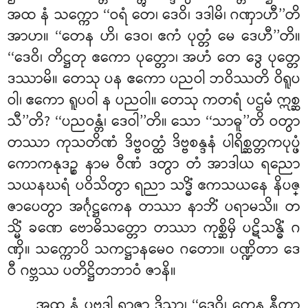
အထ နံ သက္ကော ‘‘ဝရံ တေ၊ ဒေဝိ၊ ဒဒါမိ၊ ဂဏှာဟီ’’တိ
အာဟ။ ‘‘တေန ဟိ၊ ဒေဝ၊ ဧကံ ပုတ္တံ မေ ဒေဟီ’’တိ။
‘‘ဒေဝိ၊ တိဋ္ဌတု ဧကော ပုတ္တော၊ အဟံ တေ ဒွေ ပုတ္တေ
ဒဿာမိ။ တေသု ပန ဧကော ပညဝါ ဘဝိဿတိ ဝိရူပ
ဝါ၊ ဧကော ရူပဝါ န ပညဝါ။ တေသု ကတရံ ပဌမံ ဣစ္ဆ
သီ’’တိ? ‘‘ပညဝန္တံ၊ ဒေဝါ’’တိ။ သော ‘‘သာဓူ’’တိ ဝတွာ
တဿာ ကုသတိဏံ ဒိဗ္ဗဝတ္ထံ ဒိဗ္ဗစန္ဒနံ ပါရိစ္ဆတ္တကပုပ္ဖံ
ကောကနုဒဉ္စ နာမ ဝီဏံ ဒတွာ တံ အာဒါယ ရညော
သယနဃရံ ပဝိသိတွာ ရညာ သဒ္ဓိံ ဧကသယနေ နိပဇ္
ဇာပေတွာ အင်္ဂုဋ္ဌကေန တဿာ နာဘိံ ပရာမသိ။ တ
သ္မိံ ခဏေ
ဗောဓိသတ္တော တဿာ ကုစ္ဆိမှိ ပဋိသန္ဓိံ ဂ
ဏှိ။ သက္ကောပိ သကဋ္ဌာနမေဝ ဂတော။ ပဏ္ဍိတာ ဒေ
ဝီ ဂဗ္ဘဿ ပတိဋ္ဌိတဘာဝံ ဇာနိ။
အထ နံ ပဗုဒ္ဓါ ရာဇာ ဒိသွာ၊ ‘‘ဒေဝိ၊ ကေန နီတာ