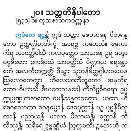
၂၀။ သတ္တတိနိပါတော
[၅၃၁] ၁။ ကုသဇာတကဝဏ္ဏနာ
ဣဒံ
တေ ရဋ္ဌ
န္တိ ဣဒံ သတ္ထာ ဇေတဝနေ ဝိဟရန္
တော ဥက္ကဏ္ဌိတဘိက္ခုံ အာရဗ္ဘ ကထေသိ။ ဧကော
ကိရ သာဝတ္ထိဝါသီ ကုလပုတ္တော သာသနေ ဥရံ ဒတွာ
ပဗ္ဗဇိတော ဧကဒိဝသံ သာဝတ္ထိယံ ပိဏ္ဍာယ စရန္တော
ဧကံ အလင်္ကတဣတ္ထိံ ဒိသွာ သုဘနိမိတ္တဂ္ဂါဟဝသေန
ဩလောကေတွာ ကိလေသာဘိဘူတော အနဘိရ
တော ဝိဟာသိ ဒီဃကေသနခေါ ကိလိဋ္ဌစီဝရော ဥပ္ပ
ဏ္ဍုပ္ပဏ္ဍုကဇာတော ဓမနီသန္ထတဂတ္တော။ ယထာ ဟိ
ဒေဝလောကာ စဝနဓမ္မာနံ ဒေဝပုတ္တာနံ ပဉ္စ ပုဗ္ဗနိမိတ္
တာနိ ပညာယန္တိ၊ မာလာ မိလာယန္တိ၊ ဝတ္ထာနိ ကိ
လိဿန္တိ၊ သရီရေ ဒုဗ္ဗဏ္ဏိယံ ဩက္ကမတိ၊ ဥဘောဟိ က