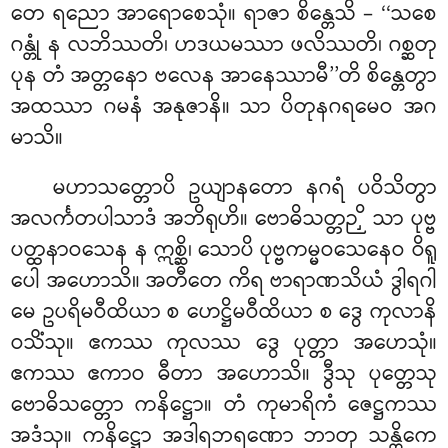
တေ ရညော အာရောစေသုံ။ ရာဇာ စိန္တေသိ – ‘‘သစေ
ဂန္တုံ န လဘိဿတိ၊ ဟဒယမဿာ ဖလိဿတိ၊ ဂစ္ဆတု
ပုန တံ အတ္တနော ဗလေန အာနေဿာမီ’’တိ စိန္တေတွာ
အထဿာ ဂမနံ အနုဇာနိ။ သာ ပိတုနဂရမေဝ အဂ
မာသိ။
မဟာသတ္တောပိ
ဥယျာနတော နဂရံ ပဝိသိတွာ
အလင်္ကတပါသာဒံ အဘိရုဟိ။ ဗောဓိသတ္တဉှိ သာ ပုဗ္ဗ
ပတ္ထနာဝသေန န ဣစ္ဆိ၊ သောပိ ပုဗ္ဗကမ္မဝသေနေဝ ဝိရူ
ပေါ အဟောသိ။ အတီတေ ကိရ ဗာရာဏသိယံ ဒွါရဂါ
မေ ဥပရိမဝီထိယာ စ ဟေဋ္ဌိမဝီထိယာ စ ဒွေ ကုလာနိ
ဝသိံသု။ ဧကဿ ကုလဿ ဒွေ ပုတ္တာ အဟေသုံ။
ဧကဿ ဧကာဝ ဓီတာ အဟောသိ။ ဒွီသု ပုတ္တေသု
ဗောဓိသတ္တော ကနိဋ္ဌော။ တံ ကုမာရိကံ ဇေဋ္ဌကဿ
အဒံသု။ ကနိဋ္ဌော အဒါရဘရဏော ဘာတု သန္တိကေ