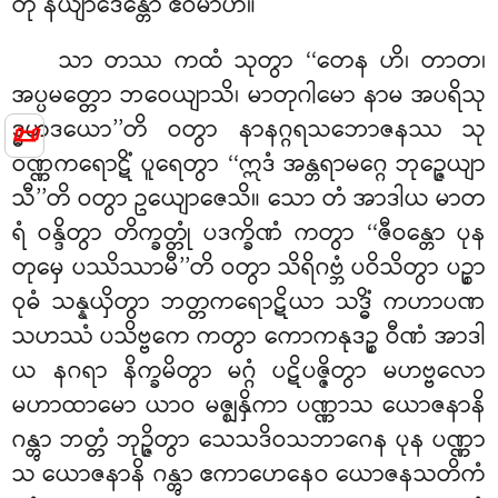
တု နိယျာဒေန္တော ဧဝမာဟ။
သာ တဿ ကထံ သုတွာ ‘‘တေန ဟိ၊ တာတ၊
အပ္ပမတ္တော ဘဝေယျာသိ၊ မာတုဂါမော နာမ အပရိသု
ဒ္ဓဟဒယော’’တိ ဝတွာ နာနဂ္ဂရသဘောဇနဿ သု
📜
ဝဏ္ဏကရောဋိံ ပူရေတွာ ‘‘ဣဒံ အန္တရာမဂ္ဂေ ဘုဉ္ဇေယျာ
သီ’’တိ
ဝတွာ ဥယျောဇေသိ။ သော တံ အာဒါယ မာတ
ရံ ဝန္ဒိတွာ တိက္ခတ္တုံ ပဒက္ခိဏံ ကတွာ ‘‘ဇီဝန္တော ပုန
တုမှေ ပဿိဿာမီ’’တိ ဝတွာ သိရိဂဗ္ဘံ ပဝိသိတွာ ပဉ္စာ
ဝုဓံ သန္နယှိတွာ ဘတ္တကရောဋိယာ သဒ္ဓိံ ကဟာပဏ
သဟဿံ ပသိဗ္ဗကေ ကတွာ ကောကနုဒဉ္စ ဝီဏံ အာဒါ
ယ နဂရာ နိက္ခမိတွာ မဂ္ဂံ ပဋိပဇ္ဇိတွာ မဟဗ္ဗလော
မဟာထာမော ယာဝ မဇ္ဈနှိကာ ပဏ္ဏာသ ယောဇနာနိ
ဂန္တွာ ဘတ္တံ ဘုဉ္ဇိတွာ သေသဒိဝသဘာဂေန ပုန ပဏ္ဏာ
သ ယောဇနာနိ ဂန္တွာ ဧကာဟေနေဝ ယောဇနသတိကံ