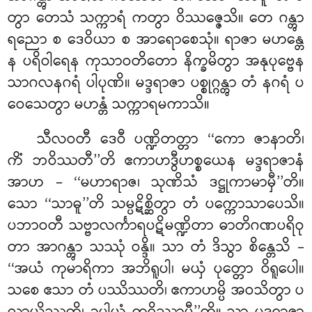
တွာ တေသံ သက္ကာရံ ကတွာ ဝိဿဇ္ဇေသိ။ တေ ဂန္တွာ
ရညော စ ဒေဝိယာ စ အာရောစေသုံ။ ရာဇာ မဟန္တေ
န ပရိဝါရေန ကုသာဝတိတော နိက္ခမိတွာ အနုပုဗ္ဗေန
သာဂလနဂရံ ပါပုဏိ။ မဒ္ဒရာဇာ ပစ္စုဂ္ဂန္တွာ တံ နဂရံ ပ
ဝေသေတွာ မဟန္တံ သက္ကာရမကာသိ။
သီလဝတီ ဒေဝီ ပဏ္ဍိတတ္တာ ‘‘ကော ဇာနာတိ၊
ကိံ ဘဝိဿတီ’’တိ ဧကာဟဒွီဟစ္စယေန မဒ္ဒရာဇာနံ
အာဟ – ‘‘မဟာရာဇ၊ သုဏိသံ ဒဋ္ဌုကာမာမှီ’’တိ။
သော ‘‘သာဓူ’’တိ သမ္ပဋိစ္ဆိတွာ တံ ပက္ကောသာပေသိ။
ပဘာဝတီ သဗ္ဗာလင်္ကာရပဋိမဏ္ဍိတာ ဓာတိဂဏပရိဝု
တာ အာဂန္တွာ သဿုံ ဝန္ဒိ။ သာ တံ ဒိသွာ စိန္တေသိ –
‘‘အယံ ကုမာရိကာ အဘိရူပါ၊ မယှံ ပုတ္တော ဝိရူပေါ။
သစေ ဧသာ တံ ပဿိဿတိ၊ ဧကာဟမ္ပိ အဝသိတွာ ပ