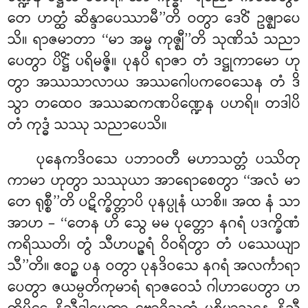
တေ ဟတ္ထံ ဆိန္ဒာပေဿာမီ’’တိ ဝတွာ ဒေဝိံ ဥဇ္ဈာပေ
သိ။ ရာဇမာတာ ‘‘မာ အမ္မ ကုဇ္ဈီ’’တိ သုဏိသံ သညာ
ပေတွာ ပိဋ္ဌိံ ပရိမဇ္ဇိ။ ပုနပိ ရာဇာ တံ ဒဋ္ဌုကာမော ဟု
တွာ အဿသာလာယ အဿဂေါပကဝေသေန တံ ဒိ
သွာ တထေဝ အဿဆကဏပိဏ္ဍေန ပဟရိ။ တဒါပိ
တံ ကုဒ္ဓံ သဿု သညာပေသိ။
ပုနေကဒိဝသေ ပဘာဝတီ မဟာသတ္တံ ပဿိတု
ကာမာ ဟုတွာ သဿုယာ အာရောစေတွာ ‘‘အလံ မာ
တေ ရုစ္စီ’’တိ ပဋိက္ခိတ္တာပိ ပုနပ္ပုနံ ယာစိ။ အထ နံ သာ
အာဟ – ‘‘တေန ဟိ သွေ မမ ပုတ္တော နဂရံ ပဒက္ခိဏံ
ကရိဿတိ၊ တွံ သီဟပဉ္ဇရံ ဝိဝရိတွာ တံ ပဿေယျာ
သီ’’တိ။ ဧဝဉ္စ ပန ဝတွာ ပုနဒိဝသေ နဂရံ အလင်္ကာရာ
ပေတွာ ဇယမ္ပတိကုမာရံ ရာဇဝေသံ ဂါဟာပေတွာ ဟ