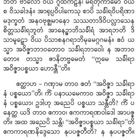
ဘတိ ဗာလော
ဝိယ ဂူထကီဠနံ၊ မရိတုကာမော ဝိယ
စ ဝိသခါဒနံ။ အာရုပ္ပဝိပါကေသု စာပိ သင်္ခါရဝိပရိဏာ
မဒုက္ခတံ အနဝဗုဇ္ဈမာနော သဿတာဒိဝိပလ္လာသေန
စိတ္တသင်္ခါရဘူတံ အာနေဉ္ဇာဘိသင်္ခါရံ အာရဘတိ ဒိ
သာမူဠှော ဝိယ ပိသာစနဂရာဘိမုခမဂ္ဂဂမနံ။ ဧဝံ ယ
သ္မာ အဝိဇ္ဇာဘာဝတောဝ သင်္ခါရဘာဝေါ၊ န အဘာဝ
တော။ တသ္မာ ဇာနိတဗ္ဗမေတံ ‘‘ဣမေ သင်္ခါရာ
အဝိဇ္ဇာပစ္စယာ ဟောန္တီ’’တိ။
ဧတ္ထာဟ – ဂဏှာမ တာဝ ဧတံ ‘‘အဝိဇ္ဇာ သင်္ခါရာ
နံ ပစ္စယော’’တိ၊ ကိံ ပနာယမေကာဝ အဝိဇ္ဇာ သင်္ခါရာ
နံ ပစ္စယော၊ ဥဒါဟု အညေပိ ပစ္စယာ သန္တီတိ? ကိံ ပ
နေတ္ထ ယဒိ တာဝ ဧကာဝ၊ ဧကကာရဏဝါဒေါ အာပဇ္ဇ
တိ။ အထ အညေပိ သန္တိ၊ ‘‘အဝိဇ္ဇာပစ္စယာ သင်္ခါရာ’’တိ
ဧကကာရဏနိဒ္ဒေသော နုပပဇ္ဇတီတိ? န နုပပဇ္ဇတိ။