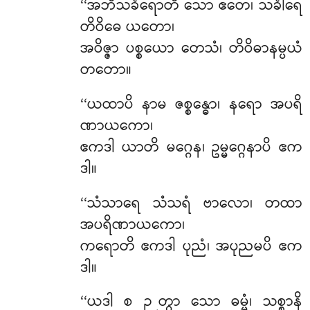
‘‘အဘိသင်္ခရောတိ သော ဧတေ၊ သင်္ခါရေ
တိဝိဓေ ယတော၊
အဝိဇ္ဇာ ပစ္စယော တေသံ၊ တိဝိဓာနမ္ပယံ
တတော။
‘‘ယထာပိ
နာမ ဇစ္စန္ဓော၊ နရော အပရိ
ဏာယကော၊
ဧကဒါ ယာတိ မဂ္ဂေန၊ ဥမ္မဂ္ဂေနာပိ ဧက
ဒါ။
‘‘သံသာရေ သံသရံ ဗာလော၊ တထာ
အပရိဏာယကော၊
ကရောတိ ဧကဒါ ပုညံ၊ အပုညမပိ ဧက
ဒါ။
‘‘ယဒါ စ ဉတွာ သော ဓမ္မံ၊ သစ္စာနိ