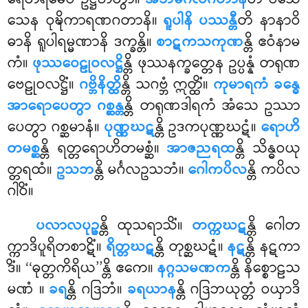
သေန ဝုဍ္ဎိကာရဏဂတာနိ။
ရူပါနိ ပဿန္တီ
တိ နာနာဝိ
ဓာနိ ရူပါရမ္မဏာနိ ဒက္ခန္တိ။
စာဋကသကုဏ
န္တိ ဧဝံနာမ
ကံ။
ဖုဿဝေဠုဝလဋ္ဌိ
န္တိ ဖုဿနက္ခတ္တေန ဥပ္ပန္နံ တရုဏ
ဗေဠုဝလဋ္ဌိံ။
ဂဗ္ဘိနိတ္ထိ
န္တိ သဂဗ္ဘံ ဣတ္ထိံ။
ကုမာရကံ ခန္ဓေ
အာရောပေတွာ ဂစ္ဆန္တ
န္တိ တရုဏဒါရကံ အံသေ ဥဿာ
ပေတွာ ဂစ္ဆမာနံ။
ပုဏ္ဏဃဋ
န္တိ ဥဒကပုဏ္ဏဃဋံ။
ရောဟိ
တမစ္ဆ
န္တိ ရတ္တရောဟိတမစ္ဆံ။
အာဇညရထ
န္တိ သိန္ဓဝယု
တ္တရထံ။
ဥသဘ
န္တိ မင်္ဂလဥသဘံ။
ဂေါကပိလ
န္တိ ကပိလ
ဂါဝိံ။
ပလာလပုဉ္ဇ
န္တိ ထုသရာသိံ။
တက္ကဃဋ
န္တိ ဂေါတ
က္ကာဒိပူရိတစာဋိံ။
ရိတ္တဃဋ
န္တိ
တုစ္ဆဃဋံ။
နဋ
န္တိ နဋကာ
ဒိံ။ ‘‘ဓုတ္တကိရိယ’’န္တိ ဧကေ။
နဂ္ဂသမဏက
န္တိ နိစ္စောဠသ
မဏံ
။
ခရ
န္တိ ဂဒြဘံ။
ခရယာန
န္တိ ဂဒြဘယုတ္တံ ဝယှာဒိ