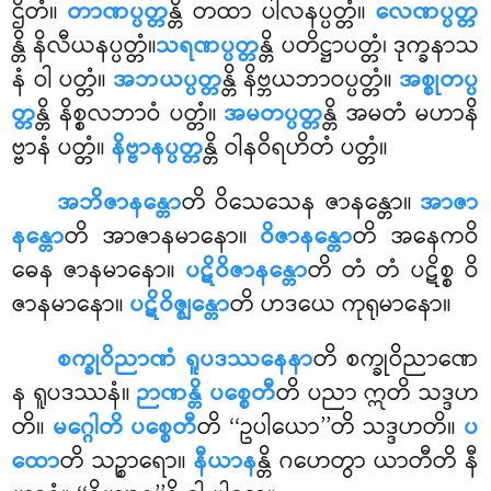
ဌိတံ။
တာဏပ္ပတ္တ
န္တိ တထာ ပါလနပ္ပတ္တံ။
လေဏပ္ပတ္တ
န္တိ နိလီယနပ္ပတ္တံ။
သရဏပ္ပတ္တ
န္တိ ပတိဋ္ဌာပတ္တံ၊ ဒုက္ခနာသ
နံ ဝါ ပတ္တံ။
အဘယပ္ပတ္တ
န္တိ နိဗ္ဘယဘာဝပ္ပတ္တံ။
အစ္စုတပ္ပ
တ္တ
န္တိ နိစ္စလဘာဝံ ပတ္တံ။
အမတပ္ပတ္တ
န္တိ အမတံ မဟာနိ
ဗ္ဗာနံ ပတ္တံ။
နိဗ္ဗာနပ္ပတ္တ
န္တိ ဝါနဝိရဟိတံ ပတ္တံ။
အဘိဇာနန္တော
တိ
ဝိသေသေန ဇာနန္တော။
အာဇာ
နန္တော
တိ အာဇာနမာနော။
ဝိဇာနန္တော
တိ အနေကဝိ
ဓေန ဇာနမာနော။
ပဋိဝိဇာနန္တော
တိ တံ တံ ပဋိစ္စ ဝိ
ဇာနမာနော။
ပဋိဝိဇ္ဈန္တော
တိ ဟဒယေ ကုရုမာနော။
စက္ခုဝိညာဏံ ရူပဒဿနေနာ
တိ စက္ခုဝိညာဏေ
န ရူပဒဿနံ။
ဉာဏန္တိ ပစ္စေတီ
တိ ပညာ ဣတိ သဒ္ဒဟ
တိ။
မဂ္ဂေါတိ ပစ္စေတီ
တိ ‘‘ဥပါယော’’တိ သဒ္ဒဟတိ။
ပ
ထော
တိ သဉ္စာရော။
နီယာန
န္တိ ဂဟေတွာ ယာတီတိ နီ