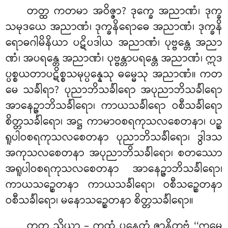
တတ္ထ
ကတမာ အဝိဇ္ဇာ? ဒုက္ခေ အညာဏံ၊ ဒုက္ခ
သမုဒယေ အညာဏံ၊ ဒုက္ခနိရောဓေ အညာဏံ၊ ဒုက္ခနိ
ရောဓဂါမိနိယာ ပဋိပဒါယ အညာဏံ၊ ပုဗ္ဗန္တေ အညာ
ဏံ၊ အပရန္တေ အညာဏံ၊ ပုဗ္ဗန္တာပရန္တေ အညာဏံ၊ ဣဒ
ပ္ပစ္စယတာပဋိစ္စသမုပ္ပန္နေသု ဓမ္မေသု အညာဏံ။ ကတ
မေ သင်္ခါရာ? ပုညာဘိသင်္ခါရော အပုညာဘိသင်္ခါရော
အာနေဉ္ဇာဘိသင်္ခါရော၊ ကာယသင်္ခါရော ဝစီသင်္ခါရော
စိတ္တသင်္ခါရော၊ အဋ္ဌ ကာမာဝစရကုသလစေတနာ၊ ပဉ္စ
ရူပါဝစရကုသလစေတနာ ပုညာဘိသင်္ခါရော၊ ဒွါဒသ
အကုသလစေတနာ
အပုညာဘိသင်္ခါရော၊ စတဿော
အရူပါဝစရကုသလစေတနာ အာနေဉ္ဇာဘိသင်္ခါရော၊
ကာယသဉ္စေတနာ ကာယသင်္ခါရော၊ ဝစီသဉ္စေတနာ
ဝစီသင်္ခါရော၊ မနောသဉ္စေတနာ စိတ္တသင်္ခါရော။
တတ္ထ သိယာ – ကထံ ပနေတံ ဇာနိတဗ္ဗံ ‘‘ဣမေ