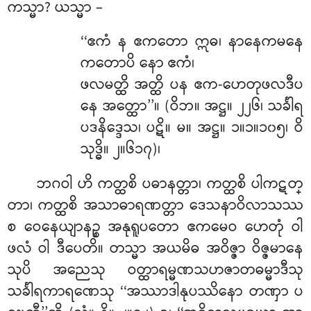
ကသ္မာ? ယသ္မာ –
‘‘ဧကံ
န ဧကတော ဣဓ၊ နာနေကမနေ
ကတောပိ နော ဧကံ၊
ဖလမတ္ထိ အတ္ထိ ပန ဧက-ဟေတုဖလဒီပ
နေ အတ္ထော’’။ (ဝိဘ။ အဋ္ဌ။ ၂၂၆၊ သင်္ခါရ
ပဒနိဒ္ဒေသ၊ ပဋိ။ မ။ အဋ္ဌ။ ၁။၁။၁၀၅၊ ဝိ
သုဒ္ဓိ။ ၂။၆၁၇)၊
ဘဂဝါ ဟိ ကတ္ထစိ ပဓာနတ္တာ၊ ကတ္ထစိ ပါကဋတ္
တာ၊ ကတ္ထစိ အသာဓာရဏတ္တာ ဒေသနာဝိလာသဿ
စ ဝေနေယျာနဉ္စ အနုရူပတော ဧကမေဝ ဟေတုံ ဝါ
ဖလံ ဝါ ဒီပေတိ။ တသ္မာ အယမိဓ အဝိဇ္ဇာ ဝိဇ္ဇမာနေ
သုပိ အညေသု ဝတ္ထာရမ္မဏသဟဇာတဓမ္မာဒီသု
သင်္ခါရကာရဏေသု ‘‘အဿာဒါနုပဿိနော တဏှာ ပ