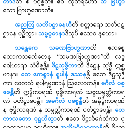
တာဒီ
တိ စ ပဝုစ္စတိ။ ဧဝံ ထုတိရဟော
သ ဗြဟ္မာ
သော ဗြာဟ္မဏောတိ။
အညတြ သတိပဋ္ဌာနေဟီ
တိ စတ္တာရော သတိပဋ္
ဌာနေ မုဉ္စိတွာ။
သမ္မပ္ပဓာနာ
ဒီသုပိ ဧသေဝ နယော။
သန္တေကေ သမဏဗြာဟ္မဏာ
တိ ဧကစ္စေ
လောကသင်္ကေတေန ‘‘သမဏဗြာဟ္မဏာ’’တိ လဒ္ဓ
ဝေါဟာရာ သံဝိဇ္ဇန္တိ။
ဒိဋ္ဌသုဒ္ဓိကာ
တိ ဒိဋ္ဌေန သုဒ္ဓိံ ဣစ္ဆ
မာနာ။
တေ ဧကစ္စာနံ ရူပါနံ ဒဿန
န္တိ ဧတေ ဒိဋ္ဌသုဒ္ဓိ
ကာ
ဧတေသံ ရူပါရမ္မဏာနံ ဩလောကနံ။
မင်္ဂလံ ပစ္
စေန္တီ
တိ ဣဒ္ဓိကာရဏံ ဗုဒ္ဓိကာရဏံ သဗ္ဗသမ္ပတ္တိကာရ
ဏံ ပတိဋ္ဌာပေန္တိ။
အမင်္ဂလံ ပစ္စေန္တီ
တိ အနိဒ္ဓိကာရဏံ
န ဗုဒ္ဓိကာရဏံ န သမ္ပတ္တိကာရဏံ ပတိဋ္ဌာပေန္တိ။
တေ
ကာလတော ဝုဋ္ဌဟိတွာ
တိ ဧတေ ဒိဋ္ဌာဒိမင်္ဂလိကာ ပု
ရေတရမေဝ ဥဋ္ဌဟိတွာ။
အဘိမင်္ဂလဂတာနီ
တိ ဝိသေ