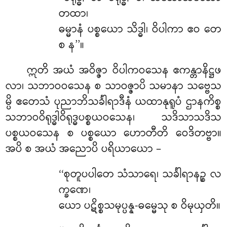
တထာ၊
ဓမ္မာနံ ပစ္စယော သိဒ္ဓါ၊ ဝိပါကာ ဧဝ တေ
စ န’’။
ဣတိ
အယံ အဝိဇ္ဇာ ဝိပါကဝသေန ဧကန္တာနိဋ္ဌဖ
လာ၊ သဘာဝဝသေန စ သာဝဇ္ဇာပိ သမာနာ သဗ္ဗေသ
မ္ပိ ဧတေသံ ပုညာဘိသင်္ခါရာဒီနံ ယထာနုရူပံ ဌာနကိစ္စ
သဘာဝဝိရုဒ္ဓါဝိရုဒ္ဓပစ္စယဝသေန၊ သဒိသာသဒိသ
ပစ္စယဝသေန စ ပစ္စယော ဟောတီတိ ဝေဒိတဗ္ဗာ။
အပိ စ အယံ အညောပိ ပရိယာယော –
‘‘စုတူပပါတေ သံသာရေ၊ သင်္ခါရာနဉ္စ လ
က္ခဏေ၊
ယော ပဋိစ္စသမုပ္ပန္န-ဓမ္မေသု စ ဝိမုယှတိ။