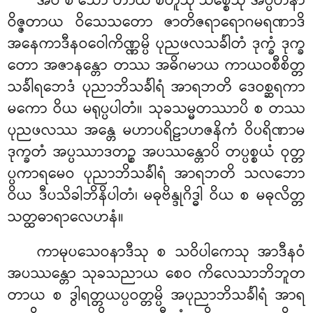
အပိ စ သော တာယ စတူသု သစ္စေသု အပ္ပဟီနာ
ဝိဇ္ဇတာယ ဝိသေသတော ဇာတိဇရာရောဂမရဏာဒိ
အနေကာဒီနဝဝေါကိဏ္ဏမ္ပိ ပုညဖလသင်္ခါတံ ဒုက္ခံ ဒုက္ခ
တော အဇာနန္တော တဿ အဓိဂမာယ ကာယဝစီစိတ္တ
သင်္ခါရဘေဒံ ပုညာဘိသင်္ခါရံ အာရဘတိ ဒေဝစ္ဆရကာ
မကော ဝိယ မရုပ္ပပါတံ။ သုခသမ္မတဿာပိ စ တဿ
ပုညဖလဿ အန္တေ မဟာပရိဠာဟဇနိကံ ဝိပရိဏာမ
ဒုက္ခတံ အပ္ပဿာဒတဉ္စ အပဿန္တောပိ တပ္ပစ္စယံ ဝုတ္တ
ပ္ပကာရမေဝ ပုညာဘိသင်္ခါရံ အာရဘတိ သလဘော
ဝိယ ဒီပသိခါဘိနိပါတံ၊ မဓုဗိန္ဒုဂိဒ္ဓါ ဝိယ စ မဓုလိတ္တ
သတ္ထဓာရာလေဟနံ။
ကာမုပသေဝနာဒီသု
စ သဝိပါကေသု အာဒီနဝံ
အပဿန္တော သုခသညာယ စေဝ ကိလေသာဘိဘူတ
တာယ စ ဒွါရတ္တယပ္ပဝတ္တမ္ပိ အပုညာဘိသင်္ခါရံ အာရ