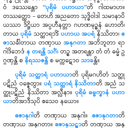
ဝံ
ဒဿေန္တော
‘‘ပုရိမံ ပဟာယာ’’
တိ ဂါထမာဟ။
တဿတ္ထော – တေဟိ အညတော သုဒ္ဓိဝါဒါ သမာနာပိ
ယဿာ ဒိဋ္ဌိယာ အပ္ပဟီနတ္တာ ဂဟဏမုဉ္စနံ ဟောတိ၊
တာယ
ပုရိမံ
သတ္ထာရာဒိံ
ပဟာယ အပရံ
နိဿိတာ၊
ဧ
ဇာ
သင်္ခါတာယ တဏှာယ
အနုဂတာ
အဘိဘူတာ ရာ
ဂါဒိဘေဒံ
န တရန္တိ သင်္ဂံ၊
တဉ္စ အတရန္တာ တံ တံ ဓမ္မံ ဥ
ဂ္ဂဏှန္တိ စ
နိရဿဇန္တိ
စ မက္ကဋောဝ
သာခ
န္တိ။
ပုရိမံ သတ္ထာရံ ပဟာယာ
တိ ပုရိမဂဟိတံ သတ္ထု
ပဋိညံ ဝဇ္ဇေတွာ။
ပရံ သတ္ထာရံ နိဿိတာ
တိ အညံ သ
တ္ထုပဋိညံ နိဿိတာ အလ္လီနာ။
ပုရိမံ ဓမ္မက္ခာနံ ပဟာ
ယာ
တိအာဒီသုပိ ဧသေဝ နယော။
ဧဇာနုဂါ
တိ တဏှာယ အနုဂါ။
ဧဇာနုဂတာ
တိ
တဏှာယ အနုဂတာ။
ဧဇာနုသဋာ
တိ တဏှာယ အနု