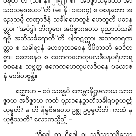
ဝဍ္ဎတီ’’တိ (သံ။ နိ။ ၂။၅၂) စ၊ ‘‘အဝိဇ္ဇာသမုဒယာ အာ
သဝသမုဒယော’’တိ (မ။ နိ။ ၁။၁၀၄) စ ဝစနတော အ
ညေသမ္ပိ တဏှာဒီနံ သင်္ခါရဟေတူနံ ဟေတူတိ ပဓာန
တ္တာ၊ ‘‘အဝိဒွါ၊ ဘိက္ခဝေ၊ အဝိဇ္ဇာဂတော ပုညာဘိသင်္ခါ
ရမ္ပိ အဘိသင်္ခရောတီ’’တိ ပါကဋတ္တာ၊ အသာဓာရဏ
တ္တာ စ သင်္ခါရာနံ ဟေတုဘာဝေန ဒီပိတာတိ ဝေဒိတ
ဗ္ဗာ။ ဧတေနေဝ စ ဧကေကဟေတုဖလဒီပနပရိဟာရ
ဝစနေန သဗ္ဗတ္ထ ဧကေကဟေတုဖလဒီပနေ ပယောဇ
နံ ဝေဒိတဗ္ဗန္တိ။
ဧတ္ထာဟ – ဧဝံ သန္တေပိ ဧကန္တာနိဋ္ဌဖလာယ သာဝ
ဇ္ဇာယ အဝိဇ္ဇာယ ကထံ ပုညာနေဉ္ဇာဘိသင်္ခါရပစ္စယတ္တံ
ယုဇ္ဇတိ? န ဟိ နိမ္ဗဗီဇတော ဥစ္ဆု ဥပ္ပဇ္ဇတီတိ။ ကထံ န
ယုဇ္ဇိဿတိ? လောကသ္မိဉှိ –
‘‘ဝိရုဒ္ဓါ
စာ ဝိရုဒ္ဓါ စ၊ သဒိသာသဒိသော