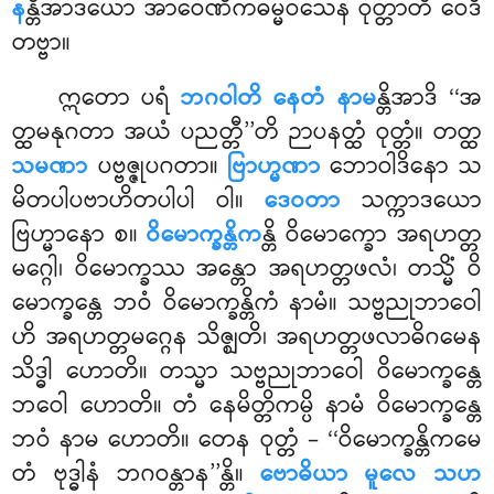
န
န္တိအာဒယော အာဝေဏိကဓမ္မဝသေန ဝုတ္တာတိ ဝေဒိ
တဗ္ဗာ။
ဣတော
ပရံ
ဘဂဝါတိ နေတံ နာမ
န္တိအာဒိ ‘‘အ
တ္ထမနုဂတာ အယံ ပညတ္တီ’’တိ ဉာပနတ္ထံ ဝုတ္တံ။ တတ္ထ
သမဏာ
ပဗ္ဗဇ္ဇုပဂတာ။
ဗြာဟ္မဏာ
ဘောဝါဒိနော သ
မိတပါပဗာဟိတပါပါ ဝါ။
ဒေဝတာ
သက္ကာဒယော
ဗြဟ္မာနော စ။
ဝိမောက္ခန္တိက
န္တိ ဝိမောက္ခော အရဟတ္တ
မဂ္ဂေါ၊ ဝိမောက္ခဿ အန္တော အရဟတ္တဖလံ၊ တသ္မိံ ဝိ
မောက္ခန္တေ ဘဝံ ဝိမောက္ခန္တိကံ နာမံ။ သဗ္ဗညုဘာဝေါ
ဟိ အရဟတ္တမဂ္ဂေန သိဇ္ဈတိ၊ အရဟတ္တဖလာဓိဂမေန
သိဒ္ဓါ ဟောတိ။ တသ္မာ သဗ္ဗညုဘာဝေါ ဝိမောက္ခန္တေ
ဘဝေါ ဟောတိ။ တံ နေမိတ္တိကမ္ပိ နာမံ ဝိမောက္ခန္တေ
ဘဝံ နာမ ဟောတိ။ တေန ဝုတ္တံ – ‘‘ဝိမောက္ခန္တိကမေ
တံ ဗုဒ္ဓါနံ ဘဂဝန္တာန’’န္တိ။
ဗောဓိယာ မူလေ သဟ