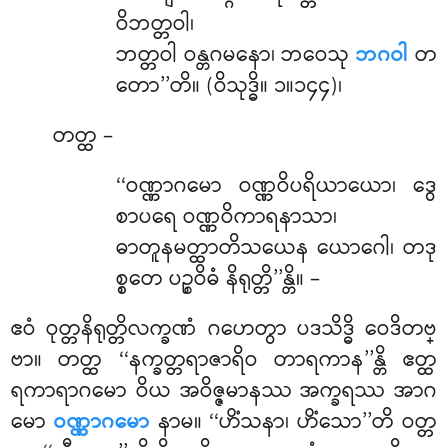
ဝိဘတ္တဝါ၊
ဘတ္တဝါ ဝန္တဂမနော၊ ဘဝေသု
ဘဂဝါ
တ
တော’’တိ။ (ဝိသုဒ္ဓိ။ ၁။၁၄၄)၊
တတ္ထ –
‘‘ဝဏ္ဏာဂမော ဝဏ္ဏဝိပရိယာယော၊ ဒွေ
စာပရေ ဝဏ္ဏဝိကာရနာသာ၊
ဓာတူနမတ္ထာတိသယေန ယောဂေါ၊ တဒု
စ္စတေ ပဉ္စဝိဓံ နိရုတ္တိ’’န္တိ။ –
ဧဝံ
ဝုတ္တနိရုတ္တိလက္ခဏံ ဂဟေတွာ ပဒသိဒ္ဓိ ဝေဒိတဗ္
ဗာ။ တတ္ထ ‘‘နက္ခတ္တရာဇာရိဝ တာရကာန’’န္တိ ဧတ္ထ
ရကာရာဂမော ဝိယ အဝိဇ္ဇမာနဿ အက္ခရဿ အာဂ
မော
ဝဏ္ဏာဂမော
နာမ။ ‘‘ဟိံသနာ၊ ဟိံသော’’တိ ဝတ္တ