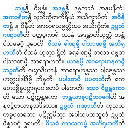
ဘန္တ
န္တိ ဝိဗ္ဘန္တံ။
အဒန္တ
န္တိ ဒန္တဘာဝံ အနုပနီတံ။
အကာရိတ
န္တိ သုသိက္ခိတကိရိယံ အသိက္ခာပိတံ။
အဝိနီ
တ
န္တိ န ဝိနီတံ အာစာရသမ္ပတ္တိယာ အသိက္ခိတံ။
ဥပ္ပထံ
ဂဏှာတီ
တိ ဝုတ္တပ္ပကာရံ ယာနံ အဒန္တာတိယုတ္တံ ဘန္တံ
ဝိသမမဂ္ဂံ ဥပေတိ။
ဝိသမံ ခါဏုမ္ပိ ပါသာဏမ္ပိ အဘိရု
ဟတီ
တိ ဝိသမံ ဟုတွာ ဌိတံ ခရခါဏုမ္ပိ တထာ
ပဗ္ဗတ
ပါသာဏမ္ပိ အာရောဟတိ။
ယာနမ္ပိ အာရောဟနကမ္ပိ
ဘဉ္ဇတီ
တိ ဝယှာဒိယာနံ အာရောဟန္တဿ ပါဇေန္တဿ
ဟတ္ထပါဒါဒိမ္ပိ ဘိန္ဒတိ။
ပပါတေပိ ပပတတီ
တိ ဧက
တောစ္ဆိန္နပဗ္ဘာရပပါတေပိ ပါတေတိ။
သော ဝိဗ္ဘန္တကော
တိ သော ပဋိက္ကန္တကော။
ဘန္တယာနပဋိဘာဂေါ
တိ အ
နဝဋ္ဌိတယာနသဒိသော။
ဥပ္ပထံ ဂဏှာတီ
တိ ကုသလ
ကမ္မပထတော ပဋိက္ကမိတွာ အပါယပထဘူတံ ဥပ္ပထံ
မိစ္ဆာမဂ္ဂံ ဥပေတိ။
ဝိသမံ ကာယကမ္မံ အဘိရုဟတီ
တိ