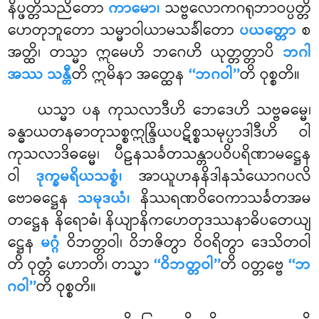
နိပ္ဖတ္တိသညိတော
ကာမော၊
သဗ္ဗလောကဂရုဘာဝပ္ပတ္တိ
ဟေတုဘူတော သမ္မာဝါယာမသင်္ခါတော
ပယတ္တော
စ
အတ္ထိ၊ တသ္မာ ဣမေဟိ ဘဂေဟိ ယုတ္တတ္တာပိ
ဘဂါ
အဿ သန္တီ
တိ ဣမိနာ အတ္ထေန
‘‘ဘဂဝါ’’
တိ ဝုစ္စတိ။
ယသ္မာ
ပန ကုသလာဒီဟိ ဘေဒေဟိ သဗ္ဗဓမ္မေ၊
ခန္ဓာယတနဓာတုသစ္စဣန္ဒြိယပဋိစ္စသမုပ္ပာဒါဒီဟိ ဝါ
ကုသလာဒိဓမ္မေ၊ ပီဠနသင်္ခတသန္တာပဝိပရိဏာမဋ္ဌေန
ဝါ
ဒုက္ခမရိယသစ္စံ၊
အာယူဟနနိဒါနသံယောဂပလိ
ဗောဓဋ္ဌေန
သမုဒယံ၊
နိဿရဏဝိဝေကာသင်္ခတအမ
တဋ္ဌေန နိရောဓံ၊ နိယျာနိကဟေတုဒဿနာဓိပတေယျ
ဋ္ဌေန
မဂ္ဂံ
ဝိဘတ္တဝါ၊ ဝိဘဇိတွာ ဝိဝရိတွာ ဒေသိတဝါ
တိ ဝုတ္တံ ဟောတိ၊ တသ္မာ
‘‘ဝိဘတ္တဝါ’’
တိ ဝတ္တဗ္ဗေ
‘‘ဘ
ဂဝါ’’
တိ ဝုစ္စတိ။