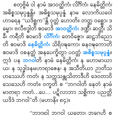
စတုဗ္ဗိဓံ ဝါ နာမံ အာဝတ္ထိကံ၊ လိင်္ဂိကံ၊ နေမိတ္တိကံ၊
အဓိစ္စသမုပ္ပန္နန္တိ။ အဓိစ္စသမုပ္ပန္နံ နာမ လောကိယဝေါ
ဟာရေန ‘‘ယဒိစ္ဆက’’န္တိ ဝုတ္တံ ဟောတိ။ တတ္ထ ဝစ္ဆော၊ ဒ
မ္မော၊ ဗလီဗဒ္ဓါတိ ဧဝမာဒိ
အာဝတ္ထိကံ၊
ဒဏ္ဍီ၊ ဆတ္တီ၊ သိ
ခီ၊ ကရီတိ ဧဝမာဒိ
လိင်္ဂိကံ၊
တေဝိဇ္ဇော၊ ဆဠဘိညော
တိ ဧဝမာဒိ
နေမိတ္တိကံ၊
သိရိဝဍ္ဎကော၊ ဓနဝဍ္ဎကောတိ
ဧဝမာဒိ
ဝစနတ္ထံ အနပေက္ခိတွာ ပဝတ္တံ
အဓိစ္စသမုပ္ပန္နံ
။
ဣဒံ ပန
ဘဂဝါ
တိ နာမံ နေမိတ္တိကံ၊ န မဟာမာယာ
ယ၊ န သုဒ္ဓါဒနမဟာရာဇေန၊ န အသီတိယာ ဉာတိသ
ဟဿေဟိ ကတံ၊ န သက္ကသန္တုသိတာဒီဟိ ဒေဝတာဝိ
သေသေဟိ ကတံ။ ဝက္ခတိ စ ‘‘ဘဂဝါတိ နေတံ နာမံ
မာတရာ ကတံ…ပေ… ပဋိလာဘာ သစ္ဆိကာ ပညတ္တိ
ယဒိဒံ ဘဂဝါ’’တိ (မဟာနိ။ ၈၄)။
‘‘ဘာဂျဝါ ဘဂ္ဂဝါ ယုတ္တော၊ ဘဂေဟိ စ