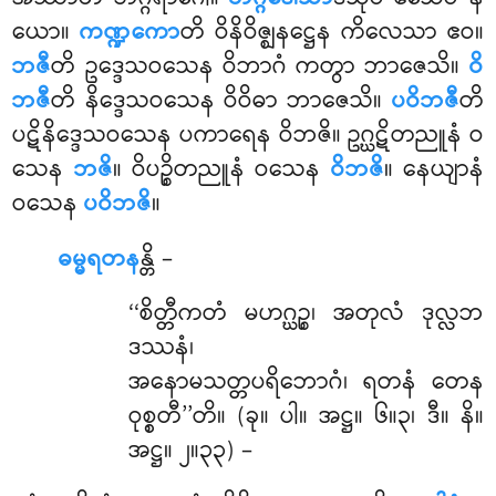
ယော။
ကဏ္ဍကော
တိ ဝိနိဝိဇ္ဈနဋ္ဌေန ကိလေသာ ဧဝ။
ဘဇီ
တိ ဥဒ္ဒေသဝသေန ဝိဘာဂံ ကတွာ ဘာဇေသိ။
ဝိ
ဘဇီ
တိ နိဒ္ဒေသဝသေန ဝိဝိဓာ ဘာဇေသိ။
ပဝိဘဇီ
တိ
ပဋိနိဒ္ဒေသဝသေန ပကာရေန ဝိဘဇိ။ ဥဂ္ဃဋိတညူနံ ဝ
သေန
ဘဇိ
။ ဝိပဉ္စိတညူနံ ဝသေန
ဝိဘဇိ
။ နေယျာနံ
ဝသေန
ပဝိဘဇိ
။
ဓမ္မရတန
န္တိ –
‘‘စိတ္တီကတံ မဟဂ္ဃဉ္စ၊ အတုလံ ဒုလ္လဘ
ဒဿနံ၊
အနောမသတ္တပရိဘောဂံ၊ ရတနံ တေန
ဝုစ္စတီ’’တိ။ (ခု။ ပါ။ အဋ္ဌ။ ၆။၃၊ ဒီ။ နိ။
အဋ္ဌ။ ၂။၃၃) –