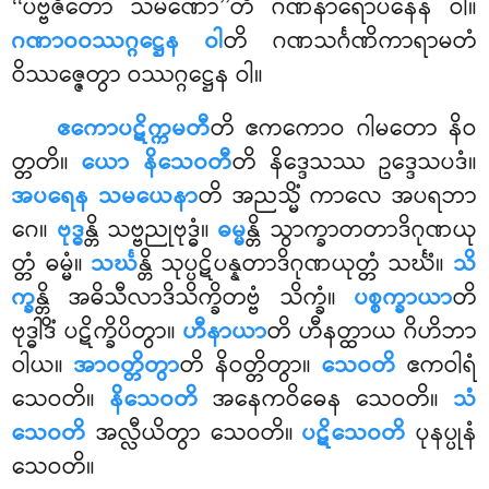
‘‘ပဗ္ဗဇိတော သမဏော’’တိ ဂဏနာရောပနေန ဝါ။
ဂဏာဝဝဿဂ္ဂဋ္ဌေန ဝါ
တိ ဂဏသင်္ဂဏိကာရာမတံ
ဝိဿဇ္ဇေတွာ ဝဿဂ္ဂဋ္ဌေန ဝါ။
ဧကော
ပဋိက္ကမတီ
တိ ဧကကောဝ ဂါမတော နိဝ
တ္တတိ။
ယော နိသေဝတီ
တိ နိဒ္ဒေသဿ ဥဒ္ဒေသပဒံ။
အပရေန သမယေနာ
တိ အညသ္မိံ ကာလေ အပရဘာ
ဂေ။
ဗုဒ္ဓ
န္တိ သဗ္ဗညုဗုဒ္ဓံ။
ဓမ္မ
န္တိ သွာက္ခာတတာဒိဂုဏယု
တ္တံ ဓမ္မံ။
သင်္ဃ
န္တိ သုပ္ပဋိပန္နတာဒိဂုဏယုတ္တံ သင်္ဃံ။
သိ
က္ခ
န္တိ အဓိသီလာဒိသိက္ခိတဗ္ဗံ သိက္ခံ။
ပစ္စက္ခာယာ
တိ
ဗုဒ္ဓါဒိံ ပဋိက္ခိပိတွာ။
ဟီနာယာ
တိ ဟီနတ္ထာယ ဂိဟိဘာ
ဝါယ။
အာဝတ္တိတွာ
တိ နိဝတ္တိတွာ။
သေဝတိ
ဧကဝါရံ
သေဝတိ။
နိသေဝတိ
အနေကဝိဓေန သေဝတိ။
သံ
သေဝတိ
အလ္လီယိတွာ သေဝတိ။
ပဋိသေဝတိ
ပုနပ္ပုနံ
သေဝတိ။