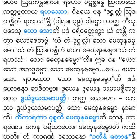
ယေဝ ဩဒကန္တိကော။ ရဟော ပဋိစ္ဆန္နေ ဩကာသေ
ကတ္တဗ္ဗတာယ
ရဟဿော
။ ဝိနယေ ပန ‘‘ဒုဋ္ဌုလ္လံ ဩဒ
ကန္တိကံ ရဟဿ’’န္တိ (ပါရာ။ ၃၉) ပါဌော။ တတ္ထ တီသု
ပဒေသု
ယော သော
တိ ပဒံ ပရိဝတ္တေတွာ ယံ တန္တိ
က
တွာ ယောဇေတဗ္ဗံ ‘‘ယံ တံ ဒုဋ္ဌုလ္လံ၊ သော မေထုနဓမ္
မော၊ ယံ တံ ဩဒကန္တိကံ သော မေထုနဓမ္မော၊ ယံ တံ
ရဟဿံ
၊ သော မေထုနဓမ္မော’’တိ။ ဣဓ ပန ‘‘ယော
သော အသဒ္ဓမ္မော၊ သော မေထုနဓမ္မော…ပေ… ယော
သော ရဟဿော၊ သော မေထုနဓမ္မော’’တိ ဧဝံ
ယောဇနာ ဝေဒိတဗ္ဗာ။ ဒွယေန ဒွယေန သမာပဇ္ဇိတဗ္ဗ
တော
ဒွယံဒွယသမာပတ္တိ
။ တတ္ထ ယောဇနာ – ယာ
သာ ဒွယံဒွယသမာပတ္တိ၊ သော မေထုနဓမ္မော နာမာ
တိ။
ကိံကာရဏာ ဝုစ္စတိ မေထုနဓမ္မော
တိ ကေန ကာ
ရဏေန ကေန ပရိယာယေန မေထုနဓမ္မောတိ ကထီ
ယတိ။ တံ ကာရဏံ ဒဿေန္တော
‘‘ဥဘိန္နံ ရတ္တာန’’
န္တိ