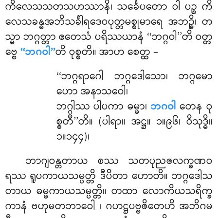
ကိလေသသတသဟဿာနိ၊ သင်္ခေပတော ဝါ ပဉ္စ ကိ
လေသခန္ဓအဘိသင်္ခါရဒေဝပုတ္တမစ္စုမာရေ အဘဉ္ဇိ၊ တ
သ္မာ ဘဂ္ဂတ္တာ ဧတေသံ ပရိဿယာနံ ‘‘ဘဂ္ဂဝါ’’တိ ဝတ္တ
ဗ္ဗေ
‘‘ဘဂဝါ’’
တိ ဝုစ္စတိ။ အာဟ စေတ္ထ –
‘‘ဘဂ္ဂရာဂေါ ဘဂ္ဂဒေါသော၊ ဘဂ္ဂမော
ဟော အနာသဝေါ၊
ဘဂ္ဂါဿ ပါပကာ ဓမ္မာ၊
ဘဂဝါ
တေန ဝု
စ္စတီ’’တိ။ (ပါရာ။ အဋ္ဌ။ ၁။၉၆၊ ဝိသုဒ္ဓိ။
၁။၁၄၄)၊
ဘာဂျဝန္တတာယ စဿ သတပုညဇလက္ခဏဝ
ရဿ ရူပကာယသမ္ပတ္တိ ဒီပိတာ ဟောတိ။ ဘဂ္ဂဒေါသ
တာယ ဓမ္မကာယသမ္ပတ္တိ။ တထာ လောကိယသရိက္ခ
ကာနံ ဗဟုမတဘာဝေါ
၊ ဂဟဋ္ဌပဗ္ဗဇိတေဟိ အဘိဂမ