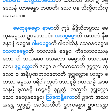
ဝိဝေကေ သိက္ခိဿာမသေ
တိ သဟာယံ အာရဗ္ဘ ဓမ္မ
ဒေသနံ ယာစန္တော ဘဏတိ၊ သော ပန သိက္ခိတသိက္
ခောယေဝ။
မေထုနဓမ္မော နာမာ
တိ ဣဒံ နိဒ္ဒိသိတဗ္ဗဿ မေ
ထုနဓမ္မဿ ဥပဒေသပဒံ။
အသဒ္ဓမ္မော
တိ အသတံ နီစ
ဇနာနံ ဓမ္မော။
ဂါမဓမ္မော
တိ ဂါမဝါသီနံ သေဝနဓမ္မော။
ဝသလဓမ္မော
တိ ဝသလာနံ ဓမ္မော၊ ကိလေသဝဿန
တော ဝါ သယမေဝ ဝသလော ဓမ္မောတိ ဝသလဓမ္
မော။
ဒုဋ္ဌုလ္လော
တိ ဒုဋ္ဌော စ ကိလေသေဟိ ဒုဋ္ဌတ္တာ၊ ထူ
လော စ အနိပုဏဘာဝတောတိ ဒုဋ္ဌုလ္လော။ ယသ္မာ စ
တဿ ဓမ္မဿ ပရိဝါရဘူတံ ဒဿနမ္ပိ ဂဟဏမ္ပိ အာမ
သနမ္ပိ ဖုသနမ္ပိ ဃဋ္ဋနမ္ပိ ဒုဋ္ဌုလ္လံ၊ တသ္မာပိ ဒုဋ္ဌုလ္လော
သော မေထုနဓမ္မော။
ဩဒကန္တိကော
တိ ဥဒကံ အဿ
အန္တေ သုဒ္ဓတ္ထံ အာဒိယတီတိ ဥဒကန္တော၊ ဥဒကန္တော