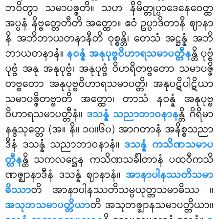
ဘဝိတွာ သမာပဇ္ဇတိ။ သဟ နိမိတ္တုပ္ပာဒေနေဝေတ္ထ
အပ္ပနံ နိဗ္ဗတ္တေတီတိ အတ္ထော။ ဧဝံ ဥပ္ပာဒိတာနိ ဈာနာ
နိ အဘိဘာယတနာနီတိ ဝုစ္စန္တိ၊ တေသံ အဋ္ဌန္နံ အဘိ
ဘာယတနာနံ။
နဝန္နံ အနုပုဗ္ဗဝိဟာရသမာပတ္တီန
န္တိ ပုဗ္ဗံ
ပုဗ္ဗံ အနု အနုပုဗ္ဗံ၊ အနုပုဗ္ဗံ ဝိဟရိတဗ္ဗတော သမာပဇ္ဇိ
တဗ္ဗတော အနုပုဗ္ဗဝိဟာရသမာပတ္တိ၊ အနုပဋိပါဋိယာ
သမာပဇ္ဇိတဗ္ဗာတိ အတ္ထော၊ တာသံ နဝန္နံ အနုပုဗ္ဗ
ဝိဟာရသမာပတ္တီနံ။
ဒသန္နံ သညာဘာဝနာန
န္တိ ဂိရိမာ
နန္ဒသုတ္တေ (အ။ နိ။ ၁၀။၆၀) အာဂတာနံ အနိစ္စသညာ
ဒီနံ ဒသန္နံ သညာဘာဝနာနံ။
ဒသန္နံ ကသိဏသမာပ
တ္တီန
န္တိ သကလဋ္ဌေန ကသိဏသင်္ခါတာနံ ပထဝီကသိ
ဏဇ္ဈာနာဒီနံ ဒသန္နံ ဈာနာနံ။
အာနာပါနဿတိသမာ
ဓိဿာ
တိ အာနာပါနဿတိသမ္ပယုတ္တသမာဓိဿ
။
အသုဘသမာပတ္တိယာ
တိ အသုဘဇ္ဈာနသမာပတ္တိယာ။