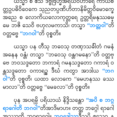
ယသ္မာ စ ဧသ ဒိဗ္ဗဗြဟ္မအရိယဝိဟာရေ ကာယစိ
တ္တဥပဓိဝိဝေကေ သုညတပ္ပဏိဟိတာနိမိတ္တဝိမောက္ခေ
အညေ စ လောကိယလောကုတ္တရေ ဥတ္တရိမနုဿဓမ္
မေ ဘဇိ သေဝိ ဗဟုလမကာသိ၊ တသ္မာ
‘‘ဘတ္တဝါ’’
တိ
ဝတ္တဗ္ဗေ
‘‘ဘဂဝါ’’
တိ ဝုစ္စတိ။
ယသ္မာ ပန တီသု ဘဝေသု တဏှာသင်္ခါတံ ဂမနံ
အနေန ဝန္တံ၊ တသ္မာ ‘‘ဘဝေသု ဝန္တဂမနော’’တိ ဝတ္တဗ္
ဗေ ဘဝသဒ္ဒတော ဘကာရံ ဂမနသဒ္ဒတော ဂကာရံ ဝ
န္တသဒ္ဒတော ဝကာရဉ္စ ဒီဃံ ကတွာ အာဒါယ
‘‘ဘဂ
ဝါ’’
တိ ဝုစ္စတိ၊ ယထာ လောကေ ‘‘မေဟနဿ ခဿ
မာလာ’’တိ ဝတ္တဗ္ဗေ ‘‘မေခလာ’’တိ ဝုစ္စတိ။
ပုန
အပရမ္ပိ ပရိယာယံ နိဒ္ဒိသန္တော
‘‘အပိ စ ဘဂ္ဂ
ရာဂေါတိ ဘဂဝါ’’
တိအာဒိမာဟ။ တတ္ထ ဘဂ္ဂေါ ရာဂေါ
အဿာတိ ဘဂ္ဂရာဂေါ။
ဘဂ္ဂဒေါသာ
ဒီသုပိ ဧသေဝ န