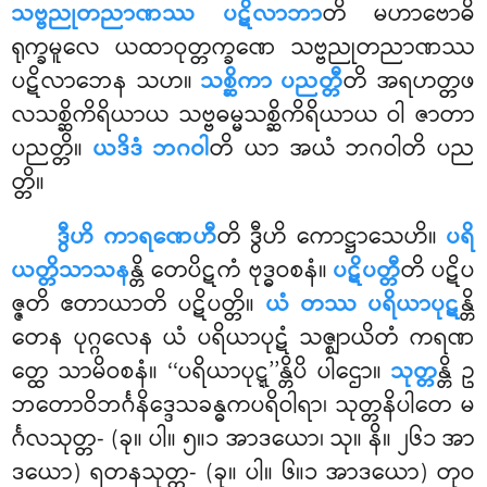
သဗ္ဗညုတညာဏဿ ပဋိလာဘာ
တိ မဟာဗောဓိ
ရုက္ခမူလေ ယထာဝုတ္တက္ခဏေ သဗ္ဗညုတညာဏဿ
ပဋိလာဘေန သဟ။
သစ္ဆိကာ ပညတ္တီ
တိ အရဟတ္တဖ
လသစ္ဆိကိရိယာယ သဗ္ဗဓမ္မသစ္ဆိကိရိယာယ ဝါ ဇာတာ
ပညတ္တိ။
ယဒိဒံ ဘဂဝါ
တိ ယာ အယံ ဘဂဝါတိ ပည
တ္တိ။
ဒွီဟိ ကာရဏေဟီ
တိ ဒွီဟိ ကောဋ္ဌာသေဟိ။
ပရိ
ယတ္တိသာသန
န္တိ တေပိဋကံ ဗုဒ္ဓဝစနံ။
ပဋိပတ္တီ
တိ ပဋိပ
ဇ္ဇတိ ဧတာယာတိ ပဋိပတ္တိ။
ယံ တဿ ပရိယာပုဋ
န္တိ
တေန ပုဂ္ဂလေန ယံ ပရိယာပုဋံ သဇ္ဈာယိတံ ကရဏ
တ္ထေ သာမိဝစနံ။ ‘‘ပရိယာပုဋ္ဋ’’န္တိပိ ပါဌော။
သုတ္တ
န္တိ ဥ
ဘတောဝိဘင်္ဂနိဒ္ဒေသခန္ဓကပရိဝါရာ၊ သုတ္တနိပါတေ မ
င်္ဂလသုတ္တ- (ခု။ ပါ။ ၅။၁ အာဒယော၊ သု။ နိ။ ၂၆၁ အာ
ဒယော) ရတနသုတ္တ- (ခု။ ပါ။ ၆။၁ အာဒယော) တုဝ