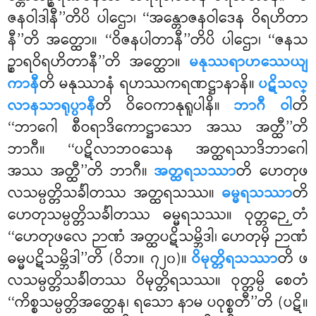
ဇနဝါဒါနီ’’တိပိ ပါဌော၊ ‘‘အန္တောဇနဝါဒေန ဝိရဟိတာ
နီ’’တိ အတ္ထော။ ‘‘ဝိဇနပါတာနီ’’တိပိ ပါဌော၊ ‘‘ဇနသ
ဉ္စာရဝိရဟိတာနီ’’တိ အတ္ထော။
မနုဿရာဟဿေယျ
ကာနီ
တိ မနုဿာနံ ရဟဿကရဏဋ္ဌာနာနိ။
ပဋိသလ္
လာနသာရုပ္ပာနီ
တိ ဝိဝေကာနုရူပါနိ။
ဘာဂီ ဝါ
တိ
‘‘ဘာဂေါ စီဝရာဒိကောဋ္ဌာသော အဿ အတ္ထီ’’တိ
ဘာဂီ။ ‘‘ပဋိလာဘဝသေန အတ္ထရသာဒိဘာဂေါ
အဿ အတ္ထီ’’တိ ဘာဂီ။
အတ္ထရသဿာ
တိ ဟေတုဖ
လသမ္ပတ္တိသင်္ခါတဿ အတ္ထရသဿ။
ဓမ္မရသဿာ
တိ
ဟေတုသမ္ပတ္တိသင်္ခါတဿ ဓမ္မရသဿ။ ဝုတ္တဉှေတံ
‘‘ဟေတုဖလေ ဉာဏံ အတ္ထပဋိသမ္ဘိဒါ၊ ဟေတုမှိ ဉာဏံ
ဓမ္မပဋိသမ္ဘိဒါ’’တိ (ဝိဘ။ ၇၂၀)။
ဝိမုတ္တိရသဿာ
တိ ဖ
လသမ္ပတ္တိသင်္ခါတဿ ဝိမုတ္တိရသဿ။ ဝုတ္တမ္ပိ စေတံ
‘‘ကိစ္စသမ္ပတ္တိအတ္ထေန၊ ရသော နာမ ပဝုစ္စတီ’’တိ (ပဋိ။