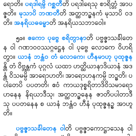
ရောတိ။
ပရဒါရမ္ပိ ဂစ္ဆတီ
တိ ပရဒါရေသု စာရိတ္တံ အာပ
ဇ္ဇတိ။
မုသာပိ ဘဏတီ
တိ အတ္ထဘဉ္ဇနကံ မုသာပိ ဝဒ
တိ။
အနရိယဓမ္မော
တိ အနရိယသဘာဝေါ။
။
ဧကော ပုဗ္ဗေ စရိတွာနာ
တိ ပဗ္ဗဇ္ဇာသင်္ခါတေ
၅၁
န ဝါ ဂဏာဝဝဿဂ္ဂဋ္ဌေန ဝါ ပုဗ္ဗေ လောကေ ဝိဟရိ
တွာ။
ယာနံ ဘန္တံဝ တံ လောကေ၊ ဟီနမာဟု ပုထုဇ္ဇန
န္တိ တံ ဝိဗ္ဘန္တကံ ပုဂ္ဂလံ ယထာ ဟတ္ထိယာနာဒိယာနံ အဒ
န္တံ ဝိသမမ္ပိ အာရောဟတိ၊ အာရောဟနကမ္ပိ ဘဉ္ဇတိ၊ ပ
ပါတေပိ ပပတတိ၊ ဧဝံ
ကာယဒုစ္စရိတာဒိဝိသမာရော
ဟနေန နိရယာဒီသု၊ အတ္ထဘဉ္ဇနေန ဇာတိပပါတာဒီ
သု ပပတနေန စ ယာနံ ဘန္တံဝ ဟီနံ ပုထုဇ္ဇနဉ္စ အာဟူ
တိ။
ပဗ္ဗဇ္ဇာသင်္ခါတေန ဝါ
တိ ပဗ္ဗဇ္ဇာကောဋ္ဌာသေန ဝါ