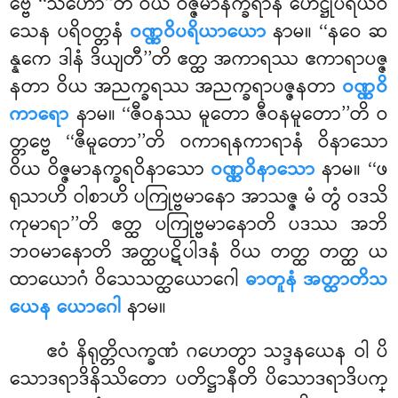
ဗ္ဗေ ‘‘သီဟော’’တိ ဝိယ ဝိဇ္ဇမာနက္ခရာနံ ဟေဋ္ဌုပရိယဝ
သေန ပရိဝတ္တနံ
ဝဏ္ဏဝိပရိယာယော
နာမ။ ‘‘နဝေ ဆ
န္နကေ ဒါနံ ဒိယျတီ’’တိ ဧတ္ထ အကာရဿ ဧကာရာပဇ္ဇ
နတာ ဝိယ အညက္ခရဿ အညက္ခရာပဇ္ဇနတာ
ဝဏ္ဏဝိ
ကာရော
နာမ။ ‘‘ဇီဝနဿ မူတော ဇီဝနမူတော’’တိ ဝ
တ္တဗ္ဗေ ‘‘ဇီမူတော’’တိ ဝကာရနကာရာနံ ဝိနာသော
ဝိယ ဝိဇ္ဇမာနက္ခရဝိနာသော
ဝဏ္ဏဝိနာသော
နာမ။ ‘‘ဖ
ရုသာဟိ ဝါစာဟိ ပကြုဗ္ဗမာနော အာသဇ္ဇ မံ တွံ ဝဒသိ
ကုမာရာ’’တိ ဧတ္ထ ပကြုဗ္ဗမာနောတိ ပဒဿ အဘိ
ဘဝမာနောတိ အတ္ထပဋိပါဒနံ ဝိယ တတ္ထ တတ္ထ ယ
ထာယောဂံ ဝိသေသတ္ထယောဂေါ
ဓာတူနံ အတ္ထာတိသ
ယေန ယောဂေါ
နာမ။
ဧဝံ
နိရုတ္တိလက္ခဏံ ဂဟေတွာ သဒ္ဒနယေန ဝါ ပိ
သောဒရာဒိနိဿိတော ပတိဋ္ဌာနီတိ ပိသောဒရာဒိပက္