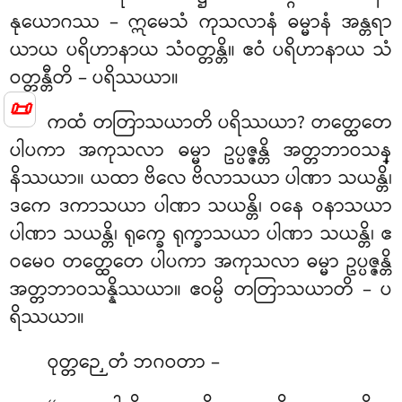
နုယောဂဿ – ဣမေသံ ကုသလာနံ ဓမ္မာနံ အန္တရာ
ယာယ ပရိဟာနာယ သံဝတ္တန္တိ။ ဧဝံ ပရိဟာနာယ သံ
ဝတ္တန္တီတိ – ပရိဿယာ။
📜
ကထံ တတြာသယာတိ ပရိဿယာ? တတ္ထေတေ
ပါပကာ အကုသလာ ဓမ္မာ ဥပ္ပဇ္ဇန္တိ အတ္တဘာဝသန္
နိဿယာ။ ယထာ ဗိလေ ဗိလာသယာ ပါဏာ သယန္တိ၊
ဒကေ ဒကာသယာ ပါဏာ သယန္တိ၊ ဝနေ ဝနာသယာ
ပါဏာ သယန္တိ၊ ရုက္ခေ ရုက္ခာသယာ ပါဏာ သယန္တိ၊ ဧ
ဝမေဝ တတ္ထေတေ ပါပကာ အကုသလာ ဓမ္မာ ဥပ္ပဇ္ဇန္တိ
အတ္တဘာဝသန္နိဿယာ။ ဧဝမ္ပိ တတြာသယာတိ – ပ
ရိဿယာ။
ဝုတ္တဉှေတံ ဘဂဝတာ –