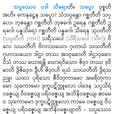
သပ္ပဿေဝ ပဒါ သိရော
တိ။
သပ္ပော
ဝုစ္စတိ
အဟိ။ ကေနဋ္ဌေန သပ္ပော? သံသပ္ပန္တော ဂစ္ဆတီတိ သပ္
ပော၊ ဘုဇန္တော
ဂစ္ဆတီတိ ဘုဇဂေါ၊ ဥရေန ဂစ္ဆတီတိ ဥ
ရဂေါ၊ ပန္နသိရော ဂစ္ဆတီတိ ပန္နဂေါ၊ သိရေန သုပတီတိ
[သပ္ပတီတိ (က။)]
သရီသပေါ
[သိရိံသပေါ (သီ။)]
၊ ဗိ
လေ သယတီတိ ဗိလာသယော၊ ဂုဟာယံ သယတီတိ
ဂုဟာသယော၊ ဒါဌာ တဿ အာဝုဓောတိ ဒါဌာဝုဓော၊
ဝိသံ တဿ ဃောရန္တိ ဃောရဝိသော၊ ဇိဝှာ တဿ ဒုဝိ
ဓာတိ ဒွိဇိဝှော၊ ဒွီဟိ ဇိဝှာဟိ
ရသံ သာယတီတိ ဒွိရသ
ညူ။ ယထာ ပုရိသော ဇီဝိတုကာမော အမရိတုကာ
မော သုခကာမော ဒုက္ခပဋိက္ကူလော ပါဒေန သပ္ပသိရံ
ဝဇ္ဇေယျ ဝိဝဇ္ဇေယျ ပရိဝဇ္ဇေယျ အဘိနိဝဇ္ဇေယျ၊ ဧဝမေ
ဝ သုခကာမော ဒုက္ခပဋိက္ကူလော ကာမေ ဝဇ္ဇေယျ ဝိဝ
ဇ္ဇေယျ ပရိဝဇ္ဇေယျ အဘိနိဝဇ္ဇေယျာတိ – သပ္ပဿေဝ