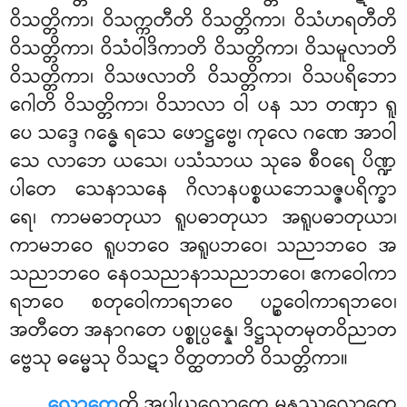
ဝိသတ္တိကာ၊ ဝိသက္ကတီတိ ဝိသတ္တိကာ၊ ဝိသံဟရတီတိ
ဝိသတ္တိကာ၊ ဝိသံဝါဒိကာတိ ဝိသတ္တိကာ၊ ဝိသမူလာတိ
ဝိသတ္တိကာ၊ ဝိသဖလာတိ ဝိသတ္တိကာ၊ ဝိသပရိဘော
ဂေါတိ ဝိသတ္တိကာ၊ ဝိသာလာ ဝါ ပန သာ တဏှာ ရူ
ပေ သဒ္ဒေ ဂန္ဓေ ရသေ ဖောဋ္ဌဗ္ဗေ၊ ကုလေ ဂဏေ အာဝါ
သေ လာဘေ ယသေ၊ ပသံသာယ သုခေ စီဝရေ ပိဏ္ဍ
ပါတေ သေနာသနေ ဂိလာနပစ္စယဘေသဇ္ဇပရိက္ခာ
ရေ၊ ကာမဓာတုယာ ရူပဓာတုယာ အရူပဓာတုယာ၊
ကာမဘဝေ ရူပဘဝေ အရူပဘဝေ၊ သညာဘဝေ အ
သညာဘဝေ နေဝသညာနာသညာဘဝေ၊ ဧကဝေါကာ
ရဘဝေ စတုဝေါကာရဘဝေ ပဉ္စဝေါကာရဘဝေ၊
အတီတေ အနာဂတေ ပစ္စုပ္ပန္နေ၊ ဒိဋ္ဌသုတမုတဝိညာတ
ဗ္ဗေသု ဓမ္မေသု ဝိသဋာ ဝိတ္ထတာတိ ဝိသတ္တိကာ။
လောကေ
တိ အပါယလောကေ မနုဿလောကေ