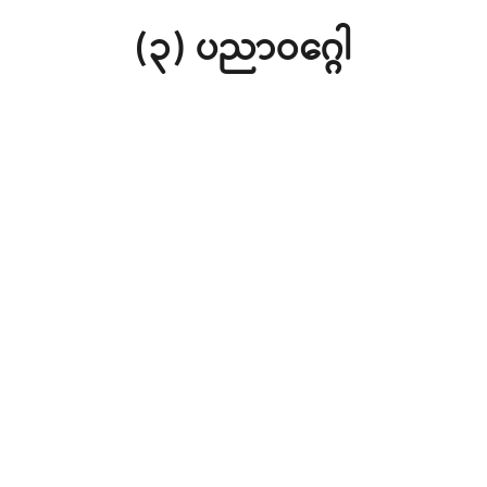
(၃) ပညာဝဂ္ဂေါ