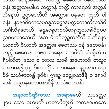
တဿ
ဧဝံနာမမေဝ ကတန္တိ ဇေတော၊ ဝနယတီတိ
ဝနံ၊ အတ္တသမ္ပဒါယ သတ္တာနံ ဘတ္တိံ ကာရေတိ၊ အတ္တနိ
သိနေဟံ ဥပ္ပာဒေတီတိ အတ္ထော။ ဝနုတေ ဣတိ ဝါ
ဝနံ၊ နာနာဝိဓကုသုမဂန္ဓသမ္မောဒမတ္တကောကိလာဒိဝိ
ဟင်္ဂါဘိရုတေဟိ မန္ဒမာရုတစလိတရုက္ခသာခါဝိဋပပ
လ္လဝပလာသေဟိ ‘‘ဧထ မံ ပရိဘုဉ္ဇထာ’’တိ ပါဏိနော
ယာစတိ ဝိယာတိ အတ္ထော။ ဇေတဿ ဝနံ ဇေတဝနံ။
တဉှိ ဇေတေန ရာဇကုမာရေန ရောပိတံ သံဝဒ္ဓိတံ ပ
ရိပါလိတံ၊ သော စ တဿ သာမီ အဟောသိ၊ တသ္မာ
ဇေတဝနန္တိ ဝုစ္စတိ။ တသ္မိံ ဇေတဝနေ။ ဝနဉ္စ နာမ ရော
ပိမံ သယံဇာတန္တိ ဒုဝိဓံ။ ဣဒဉ္စ ဝေဠုဝနာဒီနိ စ ရောပိ
မာနိ၊ အန္ဓဝနမဟာဝနာဒီနိ သယံဇာတာနိ။
အနာထပိဏ္ဍိကဿ အာရာမေ
တိ သုဒတ္တော
နာမ သော ဂဟပတိ မာတာပိတူဟိ ကတနာမဝသေ