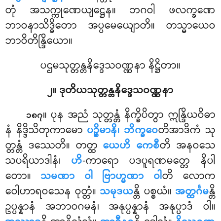
တုံ အသက္ကုဏေယျဋ္ဌေန။ ဘဂဝါ ဖလက္ခဏေ
ဘာဝနာသိဒ္ဓိတော အပ္ပမေယျောတိ။ တသ္မာယေဝ
ဘာဝိတိန္ဒြိယော။
ပဌမသုတ္တန္တနိဒ္ဒေသဝဏ္ဏနာ နိဋ္ဌိတာ။
၂။ ဒုတိယသုတ္တန္တနိဒ္ဒေသဝဏ္ဏနာ
။ ပုန
အညံ သုတ္တန္တံ နိက္ခိပိတွာ ဣန္ဒြိယဝိဓာ
၁၈၇
နံ နိဒ္ဒိသိတုကာမော
ပဉ္စိမာနိ၊ ဘိက္ခဝေ
တိအာဒိကံ သု
တ္တန္တံ ဒဿေတိ။ တတ္ထ
ယေ
ဟိ ကေစီ
တိ အနဝသေ
သပရိယာဒါနံ၊
ဟိ
-ကာရော ပဒပူရဏမတ္တေ နိပါ
တော။
သမဏာ ဝါ ဗြာဟ္မဏာ ဝါ
တိ လောက
ဝေါဟာရဝသေန ဝုတ္တံ။
သမုဒယ
န္တိ ပစ္စယံ။
အတ္ထင်္ဂမ
န္တိ
ဥပ္ပန္နာနံ အဘာဝဂမနံ၊ အနုပ္ပန္နာနံ အနုပ္ပာဒံ ဝါ။