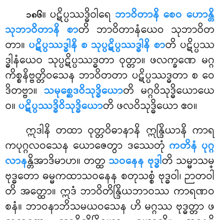
။ ပဋိပ္ပဿဒ္ဓိဝါရေ
ဘာဝိတာနိ စေဝ ဟောန္တိ
၁၈၆
သုဘာဝိတာနိ စာ
တိ ဘာဝိတာနံယေဝ သုဘာဝိတ
တာ။
ပဋိပ္ပဿဒ္ဓါနိ စ သုပ္ပဋိပ္ပဿဒ္ဓါနိ စာ
တိ ပဋိပ္ပဿ
ဒ္ဓါနံယေဝ သုပ္ပဋိပ္ပဿဒ္ဓတာ ဝုတ္တာ။ ဖလက္ခဏေ မဂ္ဂ
ကိစ္စနိဗ္ဗတ္တိဝသေန ဘာဝိတတာ ပဋိပ္ပဿဒ္ဓတာ စ ဝေ
ဒိတဗ္ဗာ။
သမုစ္ဆေဒဝိသုဒ္ဓိယော
တိ မဂ္ဂဝိသုဒ္ဓိယောယေ
ဝ။
ပဋိပ္ပဿဒ္ဓိဝိသုဒ္ဓိယော
တိ ဖလဝိသုဒ္ဓိယော ဧဝ။
ဣဒါနိ တထာ ဝုတ္တဝိဓာနာနိ ဣန္ဒြိယာနိ ကာရ
ကပုဂ္ဂလဝသေန ယောဇေတွာ ဒဿေတုံ
ကတိနံ ပုဂ္ဂ
လာန
န္တိအာဒိမာဟ။ တတ္ထ
သဝနေန ဗုဒ္ဓါ
တိ သမ္မာသမ္
ဗုဒ္ဓတော ဓမ္မကထာသဝနေန စတုသစ္စံ ဗုဒ္ဓဝါ၊ ဉာတဝါ
တိ အတ္ထော။ ဣဒံ
ဘာဝိတိန္ဒြိယဘာဝဿ ကာရဏဝ
စနံ။ ဘာဝနာဘိသမယဝသေန ဟိ မဂ္ဂဿ ဗုဒ္ဓတ္တာ ဖ