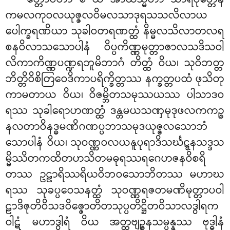
ကမလကုဝလယုဇ္ဇလဝိမလသာဒုရသသလိလာယ
ပေါက္ခရဏိယာ သုခါဝတရဏတ္ထံ နိမ္မလသိလာတလရ
စနဝိလာသသောပါနံ ဝိပ္ပကိဏ္ဏမုတ္တာဇာလသဒိသဝါ
လိကာကိဏ္ဏပဏ္ဍရဘူမိဘာဂံ တိတ္ထံ ဝိယ၊ သုဝိဘတ္တ
ဘိတ္တိဝိစိတြဝေဒိကာပရိက္ခိတ္တဿ နက္ခတ္တပထံ ဖုသိတု
ကာမတာယ ဝိယ၊ ဝိဇမ္ဘိတသမုဿယဿ ပါသာဒဝ
ရဿ သုခါရောဟဏတ္ထံ ဒန္တမယသဏှမုဒုဖလကကဉ္စ
နလတာဝိနဒ္ဓမဏိဂဏပ္ပဘာသမုဒယုဇ္ဇလသောဘံ
သောပါနံ ဝိယ၊ သုဝဏ္ဏဝလယနူပုရာဒိသင်္ဃဋ္ဋနသဒ္ဒသ
မ္မိဿိတကထိတဟသိတမဓုရဿရဂေဟဇနဝိစရိ
တဿ ဥဠာရိဿရိယဝိဘဝသောဘိတဿ မဟာဃ
ရဿ သုခပ္ပဝေသနတ္ထံ သုဝဏ္ဏရဇတမဏိမုတ္တာပဝါ
ဠာဒိဇုတိဝိသဒဝိဇ္ဇောတိတသုပ္ပတိဋ္ဌိတဝိသာလဒွါရက
ဝါဋံ မဟာဒွါရံ ဝိယ အတ္ထဗျဉ္ဇနသမ္ပန္နဿ ဗုဒ္ဓါနံ