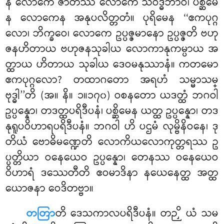
န လောကေ ဇာတဿ လောကေ သံဝဒ္ဓဘာဝံ၊ ပစ္ဆိမေ
န လောကေန အနုပလိတ္တတံ။ ပုရိမေန ‘‘ဧကပုဂ္ဂ
လော၊ ဘိက္ခဝေ၊ လောကေ ဥပ္ပဇ္ဇမာနော ဥပ္ပဇ္ဇတိ ဗဟု
ဇနဟိတာယ ဗဟုဇနသုခါယ လောကာနုကမ္ပာယ အ
တ္ထာယ ဟိတာယ သုခါယ ဒေဝမနုဿာနံ။ ကတမော
ဧကပုဂ္ဂလော? တထာဂတော အရဟံ သမ္မာသမ္
ဗုဒ္ဓါ’’တိ (အ။ နိ။ ၁။၁၇၀) ဝစနတော ယဒတ္ထံ ဘဂဝါ
ဥပ္ပန္နော၊ တဒတ္ထပရိဒီပနံ၊ ပစ္ဆိမေန ယတ္ထ ဥပ္ပန္နော၊ တဒ
နုရူပဝိဟာရပရိဒီပနံ။ ဘဂဝါ ဟိ ပဌမံ လုမ္ဗိနိဝနေ၊ ဒု
တိယံ ဗောဓိမဏ္ဍေတိ လောကိယလောကုတ္တရဿ ဥ
ပ္ပတ္တိယာ ဝနေယေဝ ဥပ္ပန္နော၊ တေနဿ ဝနေယေဝ
ဝိဟာရံ ဒဿေတီတိ ဧဝမာဒိနာ နယေနေတ္ထ အတ္ထ
ယောဇနာ ဝေဒိတဗ္ဗာ။
တတြာ
တိ
ဒေသကာလပရိဒီပနံ။ တဉှိ ယံ သမ