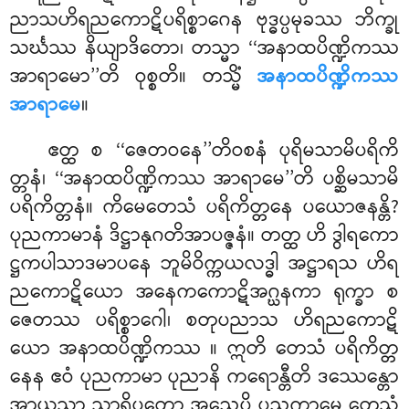
ညာသဟိရညကောဋိပရိစ္စာဂေန ဗုဒ္ဓပ္ပမုခဿ ဘိက္ခု
သင်္ဃဿ နိယျာဒိတော၊ တသ္မာ ‘‘အနာထပိဏ္ဍိကဿ
အာရာမော’’တိ ဝုစ္စတိ။ တသ္မိံ
အနာထပိဏ္ဍိကဿ
အာရာမေ
။
ဧတ္ထ စ ‘‘ဇေတဝနေ’’တိဝစနံ ပုရိမသာမိပရိကိ
တ္တနံ၊ ‘‘အနာထပိဏ္ဍိကဿ အာရာမေ’’တိ ပစ္ဆိမသာမိ
ပရိကိတ္တနံ။ ကိမေတေသံ ပရိကိတ္တနေ ပယောဇနန္တိ?
ပုညကာမာနံ ဒိဋ္ဌာနုဂတိအာပဇ္ဇနံ။ တတ္ထ ဟိ ဒွါရကော
ဋ္ဌကပါသာဒမာပနေ ဘူမိဝိက္ကယလဒ္ဓါ အဋ္ဌာရသ ဟိရ
ညကောဋိယော
အနေကကောဋိအဂ္ဃနကာ ရုက္ခာ စ
ဇေတဿ ပရိစ္စာဂေါ၊ စတုပညာသ ဟိရညကောဋိ
ယော အနာထပိဏ္ဍိကဿ
။ ဣတိ တေသံ ပရိကိတ္တ
နေန ဧဝံ ပုညကာမာ ပုညာနိ ကရောန္တီတိ ဒဿေန္တော
အာယသ္မာ သာရိပုတ္တော အညေပိ ပုညကာမေ တေသံ