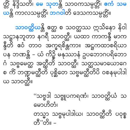
တ္တိံ နိဒ္ဒိသတိ၊
မေ သုတ
န္တိ သာဝကသမ္ပတ္တိံ၊
ဧကံ သမ
ယ
န္တိ ကာလသမ္ပတ္တိံ၊
ဘဂဝါ
တိ ဒေသကသမ္ပတ္တိံ။
သာဝတ္ထိယ
န္တိ ဧတ္ထ စ သဝတ္ထဿ ဣသိနော နိဝါ
သဋ္ဌာနဘူတာ နဂရီ သာဝတ္ထီ၊ ယထာ ကာကန္ဒီ မာက
န္ဒီတိ ဧဝံ တာဝ အက္ခရစိန္တကာ။ အဋ္ဌကထာစရိယာ
ပန ဘဏန္တိ – ယံ ကိဉ္စိ မနုဿာနံ ဥပဘောဂပရိဘော
ဂံ သဗ္ဗမေတ္ထ အတ္ထီတိ သာဝတ္ထီ၊ သတ္ထသမာယောဂေ
စ ကိံ ဘဏ္ဍမတ္ထီတိ ပုစ္ဆိတေ သဗ္ဗမတ္ထီတိပိ ဝစနမုပါဒါ
ယ သာဝတ္ထီ။
‘‘သဗ္ဗဒါ သဗ္ဗူပကရဏံ၊ သာဝတ္ထိယံ သ
မောဟိတံ၊
တသ္မာ သဗ္ဗမုပါဒါယ၊ သာဝတ္ထီတိ ပဝုစ္စ
တီ’’တိ။ –