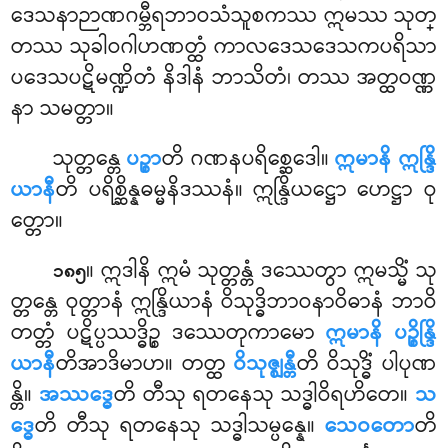
ဒေသနာဉာဏဂမ္ဘီရဘာဝသံသူစကဿ ဣမဿ သုတ္
တဿ သုခါဝဂါဟဏတ္ထံ ကာလဒေသဒေသကပရိသာ
ပဒေသပဋိမဏ္ဍိတံ နိဒါနံ ဘာသိတံ၊ တဿ အတ္ထဝဏ္ဏ
နာ သမတ္တာ။
သုတ္တန္တေ
ပဉ္စာ
တိ ဂဏနပရိစ္ဆေဒေါ။
ဣမာနိ ဣန္ဒြိ
ယာနီ
တိ ပရိစ္ဆိန္နဓမ္မနိဒဿနံ။ ဣန္ဒြိယဋ္ဌော ဟေဋ္ဌာ ဝု
တ္တော။
။ ဣဒါနိ ဣမံ သုတ္တန္တံ ဒဿေတွာ ဣမသ္မိံ သု
၁၈၅
တ္တန္တေ ဝုတ္တာနံ ဣန္ဒြိယာနံ ဝိသုဒ္ဓိဘာဝနာဝိဓာနံ ဘာဝိ
တတ္တံ ပဋိပ္ပဿဒ္ဓိဉ္စ ဒဿေတုကာမော
ဣမာနိ ပဉ္စိန္ဒြိ
ယာနီ
တိအာဒိမာဟ။ တတ္ထ
ဝိသုဇ္ဈန္တီ
တိ ဝိသုဒ္ဓိံ ပါပုဏ
န္တိ။
အဿဒ္ဓေ
တိ တီသု ရတနေသု သဒ္ဓါဝိရဟိတေ။
သ
ဒ္ဓေ
တိ တီသု ရတနေသု သဒ္ဓါသမ္ပန္နေ။
သေဝတော
တိ