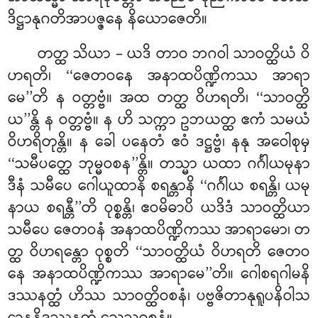
ဒိဋ္ဌာနုဂတိအာပဇ္ဇနေ နိယောဇေတိ။
တတ္ထ သိယာ – ယဒိ တာဝ ဘဂဝါ သာဝတ္ထိယံ ဝိ
ဟရတိ၊ ‘‘ဇေတဝနေ အနာထပိဏ္ဍိကဿ အာရာ
မေ’’တိ န ဝတ္တဗ္ဗံ။ အထ တတ္ထ ဝိဟရတိ၊ ‘‘သာဝတ္ထိ
ယ’’န္တိ န ဝတ္တဗ္ဗံ။ န ဟိ သက္ကာ ဥဘယတ္ထ ဧကံ သမယံ
ဝိဟရိတုန္တိ။ န
ခေါ ပနေတံ ဧဝံ ဒဋ္ဌဗ္ဗံ၊ နနု အဝေါစုမှ
‘‘သမီပတ္ထေ ဘုမ္မဝစန’’န္တိ။ တသ္မာ ယထာ ဂင်္ဂါယမုနာ
ဒီနံ သမီပေ ဂေါယူထာနိ စရန္တာနိ ‘‘ဂင်္ဂါယ စရန္တိ၊ ယမု
နာယ စရန္တီ’’တိ ဝုစ္စန္တိ၊ ဧဝမိဓာပိ ယဒိဒံ သာဝတ္ထိယာ
သမီပေ ဇေတဝနံ အနာထပိဏ္ဍိကဿ အာရာမော၊ တ
တ္ထ ဝိဟရန္တော ဝုစ္စတိ ‘‘သာဝတ္ထိယံ ဝိဟရတိ ဇေတဝ
နေ အနာထပိဏ္ဍိကဿ အာရာမေ’’တိ။ ဂေါစရဂါမနိ
ဒဿနတ္ထံ ဟိဿ သာဝတ္ထိဝစနံ၊ ပဗ္ဗဇိတာနုရူပနိဝါသ