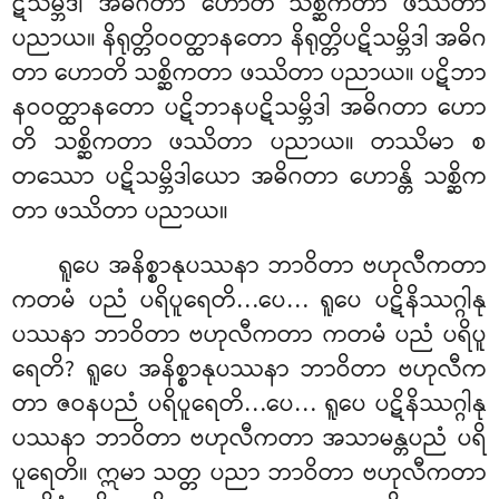
ဋိသမ္ဘိဒါ အဓိဂတာ ဟောတိ သစ္ဆိကတာ ဖဿိတာ
ပညာယ။ နိရုတ္တိဝဝတ္ထာနတော နိရုတ္တိပဋိသမ္ဘိဒါ အဓိဂ
တာ ဟောတိ သစ္ဆိကတာ
ဖဿိတာ ပညာယ။ ပဋိဘာ
နဝဝတ္ထာနတော ပဋိဘာနပဋိသမ္ဘိဒါ အဓိဂတာ
ဟော
တိ သစ္ဆိကတာ ဖဿိတာ ပညာယ။ တဿိမာ စ
တဿော ပဋိသမ္ဘိဒါယော အဓိဂတာ ဟောန္တိ သစ္ဆိက
တာ ဖဿိတာ ပညာယ။
ရူပေ
အနိစ္စာနုပဿနာ ဘာဝိတာ ဗဟုလီကတာ
ကတမံ ပညံ ပရိပူရေတိ…ပေ… ရူပေ ပဋိနိဿဂ္ဂါနု
ပဿနာ ဘာဝိတာ ဗဟုလီကတာ ကတမံ ပညံ ပရိပူ
ရေတိ? ရူပေ အနိစ္စာနုပဿနာ ဘာဝိတာ ဗဟုလီက
တာ ဇဝနပညံ ပရိပူရေတိ…ပေ… ရူပေ ပဋိနိဿဂ္ဂါနု
ပဿနာ ဘာဝိတာ ဗဟုလီကတာ အသာမန္တပညံ ပရိ
ပူရေတိ။ ဣမာ သတ္တ ပညာ ဘာဝိတာ ဗဟုလီကတာ