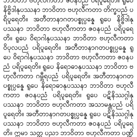
ဘာဝိတာ ဗဟုလီကတာ ဇဝနပညံ ပရိပူရေတိ။ ရူပေ
နိဗ္ဗိဒါနုပဿနာ
ဘာဝိတာ ဗဟုလီကတာ တိက္ခပညံ ပ
ရိပူရေတိ။ အတီတာနာဂတပစ္စုပ္ပန္နေ ရူပေ နိဗ္ဗိဒါနု
ပဿနာ ဘာဝိတာ ဗဟုလီကတာ ဇဝနပညံ ပရိပူရေ
တိ။ ရူပေ ဝိရာဂါနုပဿနာ ဘာဝိတာ ဗဟုလီကတာ
ဝိပုလပညံ ပရိပူရေတိ။ အတီတာနာဂတပစ္စုပ္ပန္နေ ရူ
ပေ ဝိရာဂါနုပဿနာ ဘာဝိတာ ဗဟုလီကတာ ဇဝနပ
ညံ
ပရိပူရေတိ။ ရူပေ နိရောဓာနုပဿနာ ဘာဝိတာ ဗ
ဟုလီကတာ ဂမ္ဘီရပညံ ပရိပူရေတိ။ အတီတာနာဂတ
ပစ္စုပ္ပန္နေ ရူပေ နိရောဓာနုပဿနာ ဘာဝိတာ ဗဟုလီ
ကတာ ဇဝနပညံ ပရိပူရေတိ။ ရူပေ ပဋိနိဿဂ္ဂါနု
ပဿနာ ဘာဝိတာ ဗဟုလီကတာ အသာမန္တပညံ ပရိ
ပူရေတိ။ အတီတာနာဂတပစ္စုပ္ပန္နေ ရူပေ ပဋိနိဿဂ္ဂါနု
ပဿနာ
ဘာဝိတာ ဗဟုလီကတာ ဇဝနပညံ ပရိပူရေ
တိ။ ဣမာ သတ္တ ပညာ ဘာဝိတာ ဗဟုလီကတာ ပဏ္ဍိ