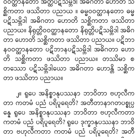
ဝဝတ္ထာနတော အတ္ထပဋိသမ္ဘိဒါ အဓိဂတာ ဟောတိ သ
စ္ဆိကတာ ဖဿိတာ ပညာယ
။ ဓမ္မဝဝတ္ထာနတော ဓမ္မ
ပဋိသမ္ဘိဒါ အဓိဂတာ ဟောတိ သစ္ဆိကတာ ဖဿိတာ
ပညာယ။ နိရုတ္တိဝဝတ္ထာနတော နိရုတ္တိပဋိသမ္ဘိဒါ အဓိဂ
တာ ဟောတိ သစ္ဆိကတာ ဖဿိတာ ပညာယ။ ပဋိဘာ
နဝဝတ္ထာနတော ပဋိဘာနပဋိသမ္ဘိဒါ အဓိဂတာ ဟော
တိ သစ္ဆိကတာ
ဖဿိတာ ပညာယ။ တဿိမာ စ
တဿော ပဋိသမ္ဘိဒါယော အဓိဂတာ ဟောန္တိ သစ္ဆိက
တာ ဖဿိတာ ပညာယ။
။ ရူပေ အနိစ္စာနုပဿနာ ဘာဝိတာ ဗဟုလီက
၂
တာ ကတမံ ပညံ ပရိပူရေတိ? အတီတာနာဂတပစ္စုပ္ပ
န္နေ ရူပေ အနိစ္စာနုပဿနာ ဘာဝိတာ ဗဟုလီကတာ
ကတမံ ပညံ ပရိပူရေတိ? ရူပေ ဒုက္ခာနုပဿနာ ဘာဝိ
တာ ဗဟုလီကတာ ကတမံ ပညံ ပရိပူရေတိ? အတီ