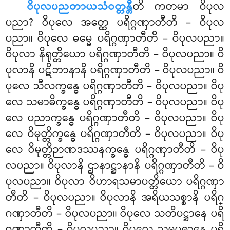
ဝိပုလပညတာယ
သံဝတ္တန္တီ
တိ ကတမာ ဝိပုလ
ပညာ? ဝိပုလေ
အတ္ထေ ပရိဂ္ဂဏှာတီတိ – ဝိပုလ
ပညာ။ ဝိပုလေ ဓမ္မေ ပရိဂ္ဂဏှာတီတိ – ဝိပုလပညာ။
ဝိပုလာ နိရုတ္တိယော ပရိဂ္ဂဏှာတီတိ – ဝိပုလပညာ။ ဝိ
ပုလာနိ ပဋိဘာနာနိ ပရိဂ္ဂဏှာတီတိ – ဝိပုလပညာ။ ဝိ
ပုလေ သီလက္ခန္ဓေ ပရိဂ္ဂဏှာတီတိ – ဝိပုလပညာ။ ဝိပု
လေ သမာဓိက္ခန္ဓေ ပရိဂ္ဂဏှာတီတိ – ဝိပုလပညာ။ ဝိပု
လေ ပညာက္ခန္ဓေ ပရိဂ္ဂဏှာတီတိ – ဝိပုလပညာ။ ဝိပု
လေ ဝိမုတ္တိက္ခန္ဓေ ပရိဂ္ဂဏှာတီတိ – ဝိပုလပညာ။ ဝိပု
လေ ဝိမုတ္တိဉာဏဒဿနက္ခန္ဓေ ပရိဂ္ဂဏှာတီတိ – ဝိပု
လပညာ။ ဝိပုလာနိ ဌာနာဋ္ဌာနာနိ ပရိဂ္ဂဏှာတီတိ – ဝိ
ပုလပညာ။ ဝိပုလာ ဝိဟာရသမာပတ္တိယော ပရိဂ္ဂဏှာ
တီတိ – ဝိပုလပညာ။ ဝိပုလာနိ အရိယသစ္စာနိ
ပရိဂ္
ဂဏှာတီတိ – ဝိပုလပညာ။ ဝိပုလေ သတိပဋ္ဌာနေ ပရိ
ဂ္ဂဏှာတီတိ – ဝိပုလပညာ။ ဝိပုလေ သမ္မပ္ပဓာနေ ပရိ