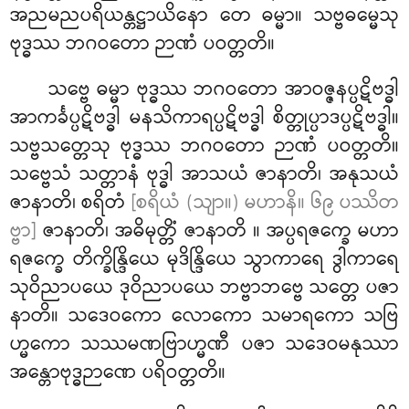
အညမညပရိယန္တဋ္ဌာယိနော တေ ဓမ္မာ။ သဗ္ဗဓမ္မေသု
ဗုဒ္ဓဿ ဘဂဝတော ဉာဏံ ပဝတ္တတိ။
သဗ္ဗေ ဓမ္မာ ဗုဒ္ဓဿ ဘဂဝတော အာဝဇ္ဇနပ္ပဋိဗဒ္ဓါ
အာကင်္ခပ္ပဋိဗဒ္ဓါ မနသိကာရပ္ပဋိဗဒ္ဓါ စိတ္တုပ္ပာဒပ္ပဋိဗဒ္ဓါ။
သဗ္ဗသတ္တေသု ဗုဒ္ဓဿ ဘဂဝတော ဉာဏံ ပဝတ္တတိ။
သဗ္ဗေသံ သတ္တာနံ ဗုဒ္ဓါ အာသယံ ဇာနာတိ၊ အနုသယံ
ဇာနာတိ၊ စရိတံ
[စရိယံ (သျာ။) မဟာနိ။ ၆၉ ပဿိတ
ဗ္ဗာ]
ဇာနာတိ၊ အဓိမုတ္တိံ ဇာနာတိ
။ အပ္ပရဇက္ခေ မဟာ
ရဇက္ခေ တိက္ခိန္ဒြိယေ မုဒိန္ဒြိယေ သွာကာရေ
ဒွါကာရေ
သုဝိညာပယေ ဒုဝိညာပယေ ဘဗ္ဗာဘဗ္ဗေ သတ္တေ ပဇာ
နာတိ။ သဒေဝကော လောကော သမာရကော သဗြ
ဟ္မကော သဿမဏဗြာဟ္မဏီ ပဇာ သဒေဝမနုဿာ
အန္တောဗုဒ္ဓဉာဏေ ပရိဝတ္တတိ။