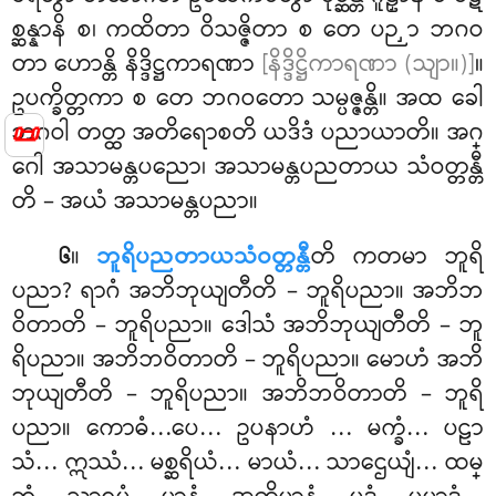
စ္ဆန္နာနိ စ၊ ကထိတာ ဝိသဇ္ဇိတာ စ တေ ပဉှာ ဘဂဝ
တာ ဟောန္တိ နိဒ္ဒိဋ္ဌကာရဏာ
[နိဒ္ဒိဋ္ဌိကာရဏာ (သျာ။)]
။
ဥပက္ခိတ္တကာ စ တေ ဘဂဝတော သမ္ပဇ္ဇန္တိ။ အထ ခေါ
ဘဂဝါ တတ္ထ အတိရောစတိ ယဒိဒံ ပညာယာတိ။ အဂ္
📜
ဂေါ အသာမန္တပညော၊ အသာမန္တပညတာယ သံဝတ္တန္တီ
တိ – အယံ အသာမန္တပညာ။
။
ဘူရိပညတာယ
သံဝတ္တန္တီ
တိ ကတမာ ဘူရိ
၆
ပညာ? ရာဂံ အဘိဘုယျတီတိ – ဘူရိပညာ။ အဘိဘ
ဝိတာတိ – ဘူရိပညာ။ ဒေါသံ အဘိဘုယျတီတိ – ဘူ
ရိပညာ။ အဘိဘဝိတာတိ – ဘူရိပညာ။ မောဟံ အဘိ
ဘုယျတီတိ – ဘူရိပညာ။ အဘိဘဝိတာတိ – ဘူရိ
ပညာ။ ကောဓံ…ပေ… ဥပနာဟံ
… မက္ခံ… ပဠာ
သံ… ဣဿံ… မစ္ဆရိယံ… မာယံ… သာဌေယျံ… ထမ္