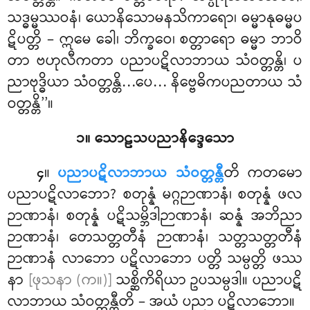
သဒ္ဓမ္မဿဝနံ၊ ယောနိသောမနသိကာရော၊ ဓမ္မာနုဓမ္မပ
ဋိပတ္တိ – ဣမေ ခေါ၊ ဘိက္ခဝေ၊ စတ္တာရော ဓမ္မာ ဘာဝိ
တာ ဗဟုလီကတာ ပညာပဋိလာဘာယ သံဝတ္တန္တိ၊ ပ
ညာဗုဒ္ဓိယာ သံဝတ္တန္တိ…ပေ… နိဗ္ဗေဓိကပညတာယ သံ
ဝတ္တန္တိ’’။
၁။ သောဠသပညာနိဒ္ဒေသော
။
ပညာပဋိလာဘာယ သံဝတ္တန္တီ
တိ ကတမော
၄
ပညာပဋိလာဘော? စတုန္နံ မဂ္ဂဉာဏာနံ၊ စတုန္နံ ဖလ
ဉာဏာနံ၊ စတုန္နံ ပဋိသမ္ဘိဒါဉာဏာနံ၊ ဆန္နံ အဘိညာ
ဉာဏာနံ၊ တေသတ္တတီနံ ဉာဏာနံ၊ သတ္တသတ္တတီနံ
ဉာဏာနံ လာဘော ပဋိလာဘော ပတ္တိ သမ္ပတ္တိ ဖဿ
နာ
[ဖုသနာ (က။)]
သစ္ဆိကိရိယာ ဥပသမ္ပဒါ။ ပညာပဋိ
လာဘာယ သံဝတ္တန္တီတိ – အယံ ပညာ ပဋိလာဘော။