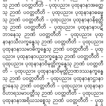
သု ဉာဏံ ပဝတ္တတီတိ – ပုထုပညာ။ ပုထုနာနာအတ္ထေ
သု ဉာဏံ ပဝတ္တတီတိ – ပုထုပညာ။ ပုထုနာနာဓမ္မေ
သု ဉာဏံ ပဝတ္တတီတိ – ပုထုပညာ။ ပုထုနာနာနိရုတ္တီ
သု ဉာဏံ ပဝတ္တတီတိ – ပုထုပညာ။ ပုထုနာနာပဋိ
ဘာနေသု ဉာဏံ ပဝတ္တတီတိ – ပုထုပညာ။ ပုထု
နာနာသီလက္ခန္ဓေသု ဉာဏံ ပဝတ္တတီတိ – ပုထုပညာ။
ပုထုနာနာသမာဓိက္ခန္ဓေသု ဉာဏံ ပဝတ္တတီတိ – ပုထု
ပညာ။ ပုထုနာနာပညာက္ခန္ဓေသု ဉာဏံ ပဝတ္တတီတိ –
ပုထုပညာ။ ပုထုနာနာဝိမုတ္တိက္ခန္ဓေသု ဉာဏံ ပဝတ္တတီ
တိ – ပုထုပညာ။ ပုထုနာနာဝိမုတ္တိဉာဏဒဿနက္ခန္ဓေ
သု ဉာဏံ ပဝတ္တတီတိ – ပုထုပညာ။ ပုထုနာနာဌာနာ
ဋ္ဌာနေသု ဉာဏံ ပဝတ္တတီတိ – ပုထုပညာ။ ပုထုနာနာ
ဝိဟာရသမာပတ္တီသု ဉာဏံ ပဝတ္တတီတိ – ပုထုပညာ။
ပုထုနာနာအရိယသစ္စေသု ဉာဏံ ပဝတ္တတီတိ
– ပုထု