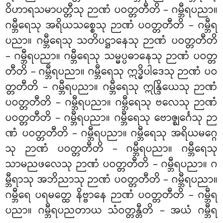
ဝိဟာရသမာပတ္တီသု ဉာဏံ ပဝတ္တတီတိ – ဂမ္ဘီရပညာ။
ဂမ္ဘီရေသု အရိယသစ္စေသု ဉာဏံ ပဝတ္တတီတိ – ဂမ္ဘီရ
ပညာ။ ဂမ္ဘီရေသု သတိပဋ္ဌာနေသု ဉာဏံ ပဝတ္တတီတိ
– ဂမ္ဘီရပညာ။ ဂမ္ဘီရေသု သမ္မပ္ပဓာနေသု ဉာဏံ ပဝတ္တ
တီတိ – ဂမ္ဘီရပညာ။ ဂမ္ဘီရေသု ဣဒ္ဓိပါဒေသု ဉာဏံ ပဝ
တ္တတီတိ
– ဂမ္ဘီရပညာ။ ဂမ္ဘီရေသု ဣန္ဒြိယေသု ဉာဏံ
ပဝတ္တတီတိ – ဂမ္ဘီရပညာ။ ဂမ္ဘီရေသု ဗလေသု ဉာဏံ
ပဝတ္တတီတိ – ဂမ္ဘီရပညာ။ ဂမ္ဘီရေသု ဗောဇ္ဈင်္ဂေသု ဉာ
ဏံ ပဝတ္တတီတိ – ဂမ္ဘီရပညာ။ ဂမ္ဘီရေသု အရိယမဂ္ဂေ
သု ဉာဏံ ပဝတ္တတီတိ – ဂမ္ဘီရပညာ။ ဂမ္ဘီရေသု
သာမညဖလေသု ဉာဏံ ပဝတ္တတီတိ – ဂမ္ဘီရပညာ။ ဂ
မ္ဘီရာသု အဘိညာသု ဉာဏံ ပဝတ္တတီတိ – ဂမ္ဘီရပညာ။
ဂမ္ဘီရေ ပရမတ္ထေ နိဗ္ဗာနေ ဉာဏံ ပဝတ္တတီတိ – ဂမ္ဘီရ
ပညာ။ ဂမ္ဘီရပညတာယ သံဝတ္တန္တီတိ – အယံ ဂမ္ဘီရ