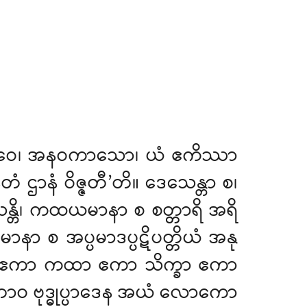
္ခဝေ၊ အနဝကာသော၊ ယံ ဧကိဿာ
နေတံ ဌာနံ ဝိဇ္ဇတီ’တိ။ ဒေသေန္တာ စ၊
န္တိ၊ ကထယမာနာ စ စတ္တာရိ အရိ
မာနာ စ အပ္ပမာဒပ္ပဋိပတ္တိယံ အနု
နာ ဧကာ ကထာ ဧကာ သိက္ခာ ဧကာ
တာဝ ဗုဒ္ဓုပ္ပာဒေန အယံ လောကော