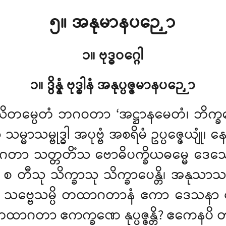
၅။ အနုမာနပဉှော
၁။ ဗုဒ္ဓဝဂ္ဂေါ
၁။ ဒွိန္နံ ဗုဒ္ဓါနံ အနုပ္ပဇ္ဇမာနပဉှော
ိတမ္ပေတံ ဘဂဝတာ ‘အဋ္ဌာနမေတံ၊ ဘိက
ာသမ္ဗုဒ္ဓါ အပုဗ္ဗံ အစရိမံ
ဥပ္ပဇ္ဇေယျုံ၊ 
တာ သတ္တတိံသ ဗောဓိပက္ခိယဓမ္မေ ဒေသေ
ာ စ တီသု သိက္ခာသု သိက္ခာပေန္တိ၊ အနုသာသ
ေန၊ သဗ္ဗေသမ္ပိ တထာဂတာနံ ဧကာ ဒေသ
ထာဂတာ ဧကက္ခဏေ နုပ္ပဇ္ဇန္တိ? ဧကေနပိ 