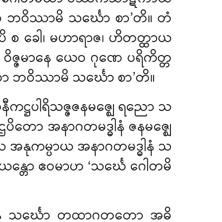
ာ ဘဝိဿာမိ သင်္ဃော စာ’တိ။ တံ
 စ ခေါ၊ မဟာရာဇ၊ ဟိတတ္ထာယ
ဝိဇ္ဇမာနေ ယေဝ ဂုဏေ ပရိကိတ္တ
တော ဘဝိဿာမိ သင်္ဃော စာ’တိ။
ဋ္ဌပါရိသဇ္ဇဇနမဇ္ဈေ ရညော သ
ပိတော အနာဂတမဒ္ဓါနံ ဇနမဇ္ဈေ
 အနုကမ္ပာယ အနာဂတမဒ္ဓါနံ သ
တယန္တော ဧဝမာဟ ‘သင်္ဃေ
ဂေါတမိ
ေန သင်္ဃော တထာဂတတော အဓိ