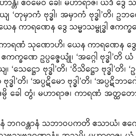
တိ၊ ဧဝမေဝ ခေါ၊ မဟာရာဇ၊ ယဒိ ဒွေ သမ္မာသမ
ေယျ ‘တုမှာကံ
ဗုဒ္ဓါ၊ အမှာကံ ဗုဒ္ဓါ’တိ၊
ကာရဏေန ဒွေ သမ္မာသမ္ဗုဒ္ဓါ ဧကက္ခဏေ နုပ
ံ ကာရဏံ သုဏောဟိ၊ ယေန ကာရဏေန ဒွေ သမ္မာသ
ဧကက္ခဏေ ဥပ္ပဇ္ဇေယျုံ၊ ‘အဂ္ဂေါ ဗုဒ္ဓါ’တိ ယ
၊ ‘သေဋ္ဌော ဗုဒ္ဓါ’တိ၊ ‘ဝိသိဋ္ဌော ဗုဒ္ဓါ’တိ၊ ‘ဥ
’တိ၊ ‘အပ္ပဋိမော ဗုဒ္ဓါ’တိ၊ ‘အပ္ပဋိဘာဂေါ ဗု
ဒမ္ပိ ခေါ တွံ၊ မဟာရာဇ၊ ကာရဏံ အတ္ထတ
ဒ္ဓါနံ ဘဂဝန္တာနံ သဘာဝပကတိ ဧသာယံ၊ ဧကေ