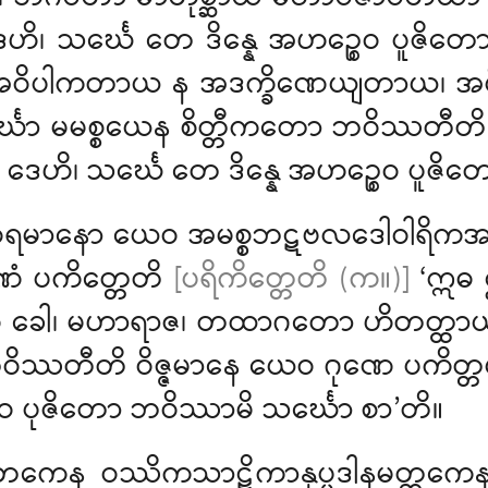
ဟိ၊ သင်္ဃေ တေ ဒိန္နေ အဟဉ္စေဝ ပူဇိတေ
ဝိပါကတာယ န အဒက္ခိဏေယျတာယ၊ အပိ
္ဃော မမစ္စယေန စိတ္တီကတော ဘဝိဿတီတိ 
 ဒေဟိ၊ သင်္ဃေ တေ ဒိန္နေ အဟဉ္စေဝ ပူဇိ
ရမာနော ယေဝ အမစ္စဘဋဗလဒေါဝါရိကအနီက
ဂုဏံ ပကိတ္တေတိ
[ပရိကိတ္တေတိ (က။)]
‘ဣဓ ဌ
 ခေါ၊ မဟာရာဇ၊ တထာဂတော ဟိတတ္ထာယ
 ဘဝိဿတီတိ ဝိဇ္ဇမာနေ ယေဝ ဂုဏေ ပကိတ္
ေဝ ပုဇိတော ဘဝိဿာမိ သင်္ဃော စာ’တိ။
တကေန ဝဿိကသာဋိကာနုပ္ပဒါနမတ္တက