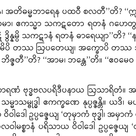
ဂသေန၊ အတိဓမ္မဘာရေန ပထဝီ စလတီ’’တိ?
ခသမာ၊ ဧကသ္မာ သကဋတော ရတနံ ဂဟေတွာ
 ဒွိန္နမ္ပိ သကဋာနံ ရတနံ ဓာရေယျာ’’တိ? 
ေမိပိ တဿ ဩပတေယျ၊ အက္ခောပိ တဿ ဘိဇ္ဇ
ဇတီ’’တိ? ‘‘အာမ၊ ဘန္တေ’’တိ။ ‘‘ဧဝမေ
ကာရဏံ ဗုဒ္ဓဗလပရိဒီပနာယ ဩသာရိတံ။ အည
္ဗုဒ္ဓါ ဧကက္ခဏေ နုပ္ပဇ္ဇန္တိ။ ယဒိ၊ မဟ
ိဝါဒေါ ဥပ္ပဇ္ဇေယျ ‘တုမှာကံ ဗုဒ္ဓါ၊ အမှ
ဗလဝါမစ္စာနံ ပရိသာယ ဝိဝါဒေါ ဥပ္ပဇ္ဇေယျ