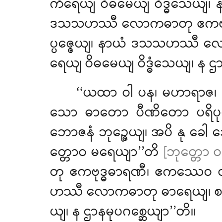
ကိရေယျ ဝိဓမေယျ ဝိဒ္ဓံသေယျ၊
ဒသသဟဿီ လောကဓာတု
ဧကဗ
ပ္ပဇ္ဇေယျ၊ နာယံ ဒသသဟဿီ လ
ရေယျ ဝိဓမေယျ ဝိဒ္ဓံသေယျ၊ န ဌ
‘‘ယထာ ဝါ ပန၊ မဟာရာဇ၊
သော ဓာတော ပီဏိတော ပရိပုဏ
ဘောဇနံ ဘုဉ္ဇေယျ၊ အပိ နု ခေါ
တ္တောဝ မရေယျာ’’တိ
[ဘုတ္တော 
တု ဧကဗုဒ္ဓဓာရဏီ၊ ဧကဿေဝ တ
ဟဿီ လောကဓာတု ဓာရေယျ၊ စလေ
ယျ၊ န ဌာနမုပဂစ္ဆေယျာ’’တိ။