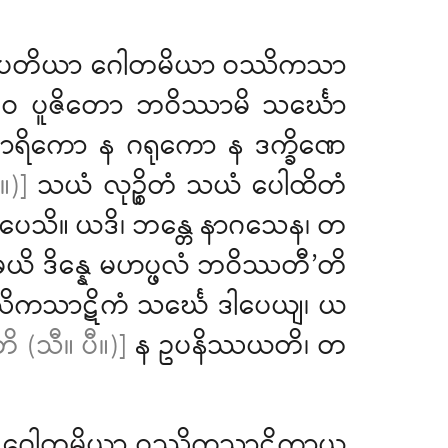
ဇာပတိယာ ဂေါတမိယာ ဝဿိကသာ
စေဝ ပူဇိတော ဘဝိဿာမိ
သင်္ဃော
ာရိကော န ဂရုကော န ဒက္ခိဏေ
ီ။)]
သယံ လုဉ္စိတံ သယံ ပေါထိတံ
ပေသိ။ ယဒိ၊ ဘန္တေ နာဂသေန၊ တ
ယိ ဒိန္နေ မဟပ္ဖလံ ဘဝိဿတီ’တိ
ဿိကသာဋိကံ သင်္ဃေ ဒါပေယျ၊ ယ
ိ (သီ။ ပီ။)]
န ဥပနိဿယတိ၊ တ
ယာ ဂေါတမိယာ ဝဿိကသာဋိကာယ