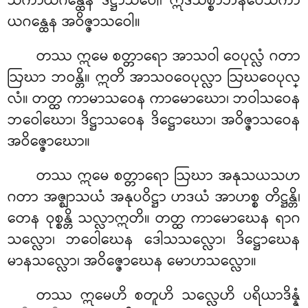
သကာယဂန္ထေန ဒိဋ္ဌာသဝေါ၊ ဣဒံသစ္စာဘိနိဝေသကာ
ယဂန္ထေန အဝိဇ္ဇာသဝေါ။
တဿ ဣမေ စတ္တာရော အာသဝါ ဝေပုလ္လံ ဂတာ
ဩဃာ ဘဝန္တိ။ ဣတိ အာသဝဝေပုလ္လာ ဩဃဝေပုလ္
လံ။ တတ္ထ ကာမာသဝေန ကာမောဃော၊ ဘဝါသဝေန
ဘဝေါဃော၊ ဒိဋ္ဌာသဝေန ဒိဋ္ဌောဃော၊ အဝိဇ္ဇာသဝေန
အဝိဇ္ဇောဃော။
တဿ ဣမေ စတ္တာရော ဩဃာ အနုသယသဟ
ဂတာ အဇ္ဈာသယံ အနုပဝိဋ္ဌာ ဟဒယံ အာဟစ္စ တိဋ္ဌန္တိ၊
တေန ဝုစ္စန္တိ သလ္လာဣတိ။ တတ္ထ ကာမောဃေန ရာဂ
သလ္လော၊ ဘဝေါဃေန ဒေါသသလ္လော၊ ဒိဋ္ဌောဃေန
မာနသလ္လော၊ အဝိဇ္ဇောဃေန မောဟသလ္လော။
တဿ
ဣမေဟိ စတူဟိ သလ္လေဟိ ပရိယာဒိန္နံ