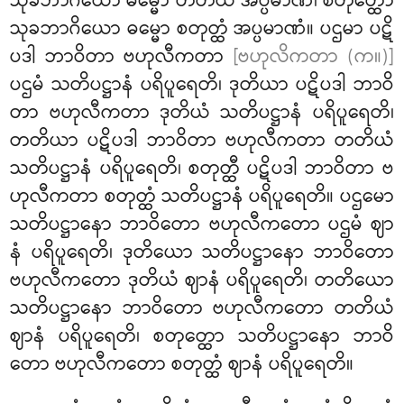
သုခဘာဂိယော ဓမ္မော တတိယံ အပ္ပမာဏံ၊ စတုတ္ထော
သုခဘာဂိယော ဓမ္မော စတုတ္ထံ
အပ္ပမာဏံ။ ပဌမာ ပဋိ
ပဒါ ဘာဝိတာ ဗဟုလီကတာ
[ဗဟုလိကတာ (က။)]
ပဌမံ သတိပဋ္ဌာနံ ပရိပူရေတိ၊ ဒုတိယာ ပဋိပဒါ ဘာဝိ
တာ ဗဟုလီကတာ ဒုတိယံ သတိပဋ္ဌာနံ ပရိပူရေတိ၊
တတိယာ ပဋိပဒါ ဘာဝိတာ ဗဟုလီကတာ တတိယံ
သတိပဋ္ဌာနံ ပရိပူရေတိ၊ စတုတ္ထီ ပဋိပဒါ ဘာဝိတာ ဗ
ဟုလီကတာ စတုတ္ထံ သတိပဋ္ဌာနံ ပရိပူရေတိ။ ပဌမော
သတိပဋ္ဌာနော ဘာဝိတော ဗဟုလီကတော ပဌမံ ဈာ
နံ ပရိပူရေတိ၊ ဒုတိယော သတိပဋ္ဌာနော ဘာဝိတော
ဗဟုလီကတော ဒုတိယံ ဈာနံ ပရိပူရေတိ၊ တတိယော
သတိပဋ္ဌာနော ဘာဝိတော ဗဟုလီကတော တတိယံ
ဈာနံ ပရိပူရေတိ၊ စတုတ္ထော သတိပဋ္ဌာနော ဘာဝိ
တော ဗဟုလီကတော စတုတ္ထံ ဈာနံ ပရိပူရေတိ။