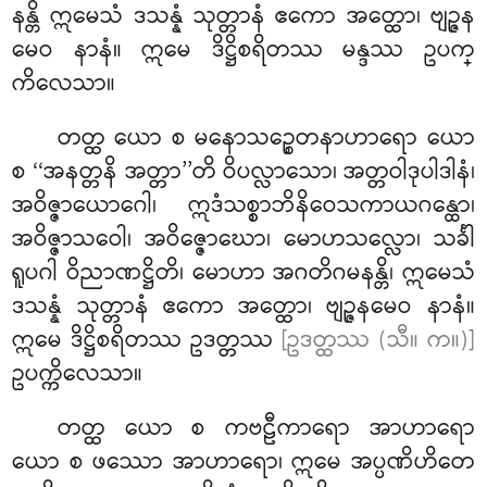
နန္တိ ဣမေသံ ဒသန္နံ သုတ္တာနံ ဧကော အတ္ထော၊ ဗျဉ္ဇန
မေဝ နာနံ။ ဣမေ ဒိဋ္ဌိစရိတဿ မန္ဒဿ ဥပက္
ကိလေသာ။
တတ္ထ ယော စ မနောသဉ္စေတနာဟာရော ယော
စ ‘‘အနတ္တနိ အတ္တာ’’တိ ဝိပလ္လာသော၊ အတ္တဝါဒုပါဒါနံ၊
အဝိဇ္ဇာယောဂေါ၊ ဣဒံသစ္စာဘိနိဝေသကာယဂန္ထော၊
အဝိဇ္ဇာသဝေါ၊ အဝိဇ္ဇောဃော၊ မောဟသလ္လော၊ သင်္ခါ
ရူပဂါ ဝိညာဏဋ္ဌိတိ၊ မောဟာ အဂတိဂမနန္တိ၊ ဣမေသံ
ဒသန္နံ သုတ္တာနံ ဧကော အတ္ထော၊ ဗျဉ္ဇနမေဝ နာနံ။
ဣမေ ဒိဋ္ဌိစရိတဿ ဥဒတ္တဿ
[ဥဒတ္ထဿ (သီ။ က။)]
ဥပက္ကိလေသာ။
တတ္ထ ယော စ ကဗဠီကာရော အာဟာရော
ယော စ ဖဿော အာဟာရော၊ ဣမေ အပ္ပဏိဟိတေ