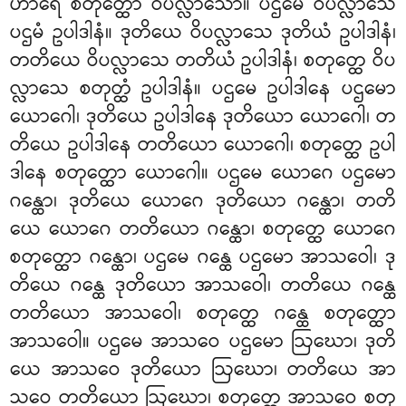
ဟာရေ စတုတ္ထော ဝိပလ္လာသော။ ပဌမေ ဝိပလ္လာသေ
ပဌမံ ဥပါဒါနံ။ ဒုတိယေ ဝိပလ္လာသေ ဒုတိယံ ဥပါဒါနံ၊
တတိယေ ဝိပလ္လာသေ တတိယံ ဥပါဒါနံ၊ စတုတ္ထေ ဝိပ
လ္လာသေ စတုတ္ထံ ဥပါဒါနံ။ ပဌမေ ဥပါဒါနေ ပဌမော
ယောဂေါ၊ ဒုတိယေ ဥပါဒါနေ ဒုတိယော ယောဂေါ၊ တ
တိယေ ဥပါဒါနေ တတိယော ယောဂေါ၊ စတုတ္ထေ ဥပါ
ဒါနေ စတုတ္ထော ယောဂေါ။ ပဌမေ ယောဂေ ပဌမော
ဂန္ထော၊ ဒုတိယေ ယောဂေ ဒုတိယော ဂန္ထော၊ တတိ
ယေ ယောဂေ တတိယော ဂန္ထော၊ စတုတ္ထေ ယောဂေ
စတုတ္ထော ဂန္ထော၊ ပဌမေ ဂန္ထေ ပဌမော အာသဝေါ၊ ဒု
တိယေ ဂန္ထေ ဒုတိယော အာသဝေါ၊ တတိယေ ဂန္ထေ
တတိယော အာသဝေါ၊ စတုတ္ထေ ဂန္ထေ စတုတ္ထော
အာသဝေါ။ ပဌမေ အာသဝေ ပဌမော ဩဃော၊ ဒုတိ
ယေ အာသဝေ ဒုတိယော ဩဃော၊ တတိယေ အာ
သဝေ တတိယော ဩဃော၊ စတုတ္ထေ အာသဝေ စတု