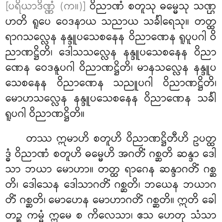
[ပရိယာဒိဏ္ဏံ (က။)]
ဝိညာဏံ စတူသု ဓမ္မေသု သဏ္ဌ
ဟတိ ရူပေ ဝေဒနာယ သညာယ သင်္ခါရေသု။ တတ္ထ
ရာဂသလ္လေန နန္ဒူပသေစနေန ဝိညာဏေန ရူပူပဂါ
ဝိ
ညာဏဋ္ဌိတိ၊ ဒေါသသလ္လေန နန္ဒူပသေစနေန ဝိညာ
ဏေန ဝေဒနူပဂါ ဝိညာဏဋ္ဌိတိ၊ မာနသလ္လေန နန္ဒူပ
သေစနေန
ဝိညာဏေန သညူပဂါ ဝိညာဏဋ္ဌိတိ၊
မောဟသလ္လေန နန္ဒူပသေစနေန ဝိညာဏေန သင်္ခါ
ရူပဂါ ဝိညာဏဋ္ဌိတိ။
တဿ ဣမာဟိ စတူဟိ ဝိညာဏဋ္ဌိတီဟိ ဥပတ္ထ
ဒ္ဓံ ဝိညာဏံ စတူဟိ ဓမ္မေဟိ အဂတိံ ဂစ္ဆတိ ဆန္ဒာ ဒေါ
သာ ဘယာ မောဟာ။ တတ္ထ ရာဂေန ဆန္ဒာဂတိံ ဂစ္ဆ
တိ၊ ဒေါသေန ဒေါသာဂတိံ ဂစ္ဆတိ၊ ဘယေန ဘယာဂ
တိံ ဂစ္ဆတိ၊ မောဟေန မောဟာဂတိံ ဂစ္ဆတိ။ ဣတိ ခေါ
တဉ္စ ကမ္မံ ဣမေ စ ကိလေသာ၊ ဧသ ဟေတု သံသာ