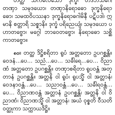
တတ္ထ သံကိလေသော ဒုက္ခံ၊ တဒဘိသင်္ဂေါ
တဏှာ သမုဒယော၊ တဏှာနိရောဓော ဒုက္ခနိရော
ဓော၊ သမထဝိပဿနာ ဒုက္ခနိရောဓဂါမိနီ ပဋိပဒါ၊ ဣ
မာနိ
စတ္တာရိ သစ္စာနိ။ ဒုက္ခံ ပရိညေယျံ၊ သမုဒယော ပ
ဟာတဗ္ဗော၊ မဂ္ဂေါ ဘာဝေတဗ္ဗော၊ နိရောဓော သစ္ဆိ
ကာတဗ္ဗော။
။ တတ္ထ ဒိဋ္ဌိစရိတာ ရူပံ အတ္တတော ဥပဂစ္ဆန္တိ။
၈၀
ဝေဒနံ…ပေ… သညံ…ပေ… သင်္ခါရေ…ပေ… ဝိညာ
ဏံ အတ္တတော ဥပဂစ္ဆန္တိ။ တဏှာစရိတာ ရူပဝန္တံ အတ္
တာနံ ဥပဂစ္ဆန္တိ။ အတ္တနိ ဝါ ရူပံ၊ ရူပသ္မိံ ဝါ အတ္တာနံ၊
ဝေဒနာဝန္တံ…ပေ… သညာဝန္တံ…ပေ… သင်္ခါရဝန္တံ…
ပေ… ဝိညာဏဝန္တံ အတ္တာနံ ဥပဂစ္ဆန္တိ၊ အတ္တနိ ဝါ ဝိ
ညာဏံ၊ ဝိညာဏသ္မိံ ဝါ အတ္တာနံ၊ အယံ ဝုစ္စတိ ဝီသတိ
ဝတ္ထုကာ သက္ကာယဒိဋ္ဌိ။