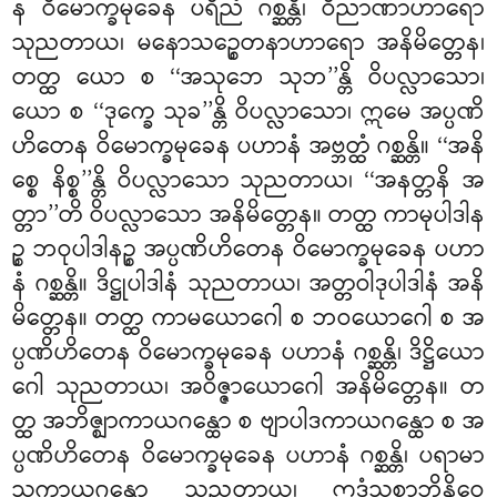
န ဝိမောက္ခမုခေန ပရိညံ ဂစ္ဆန္တိ၊ ဝိညာဏာဟာရော
သုညတာယ၊ မနောသဉ္စေတနာဟာရော အနိမိတ္တေန၊
တတ္ထ ယော စ ‘‘အသုဘေ သုဘ’’န္တိ ဝိပလ္လာသော၊
ယော စ ‘‘ဒုက္ခေ သုခ’’န္တိ ဝိပလ္လာသော၊ ဣမေ အပ္ပဏိ
ဟိတေန ဝိမောက္ခမုခေန ပဟာနံ အဗ္ဘတ္ထံ ဂစ္ဆန္တိ။ ‘‘အနိ
စ္စေ နိစ္စ’’န္တိ ဝိပလ္လာသော သုညတာယ၊ ‘‘အနတ္တနိ အ
တ္တာ’’တိ ဝိပလ္လာသော အနိမိတ္တေန။ တတ္ထ ကာမုပါဒါန
ဉ္စ ဘဝုပါဒါနဉ္စ အပ္ပဏိဟိတေန ဝိမောက္ခမုခေန ပဟာ
နံ ဂစ္ဆန္တိ။ ဒိဋ္ဌုပါဒါနံ သုညတာယ၊ အတ္တဝါဒုပါဒါနံ အနိ
မိတ္တေန။ တတ္ထ ကာမယောဂေါ စ ဘဝယောဂေါ စ အ
ပ္ပဏိဟိတေန ဝိမောက္ခမုခေန ပဟာနံ ဂစ္ဆန္တိ၊ ဒိဋ္ဌိယော
ဂေါ သုညတာယ၊ အဝိဇ္ဇာယောဂေါ အနိမိတ္တေန။ တ
တ္ထ အဘိဇ္ဈာကာယဂန္ထော စ ဗျာပါဒကာယဂန္ထော စ အ
ပ္ပဏိဟိတေန
ဝိမောက္ခမုခေန ပဟာနံ ဂစ္ဆန္တိ၊ ပရာမာ
သကာယဂန္ထော
သုညတာယ၊ ဣဒံသစ္စာဘိနိဝေ