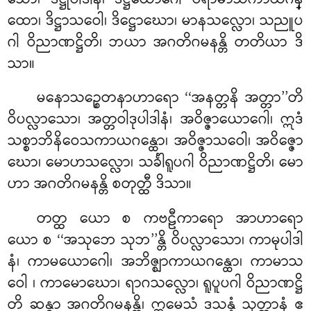
ထော၊ ဒိဋ္ဌာသဝေါ၊ ဒိဋ္ဌောဃော၊ မာနသလ္လော၊ သညူပ
ဂါ ဝိညာဏဋ္ဌိတိ၊ ဘယာ အဂတိဂမနန္တိ တတိယာ ဒိ
သာ။
မနောသဉ္စေတနာဟာရော ‘‘အနတ္တနိ အတ္တာ’’တိ
ဝိပလ္လာသော၊ အတ္တဝါဒုပါဒါနံ၊ အဝိဇ္ဇာယောဂေါ၊ ဣဒံ
သစ္စာဘိနိဝေသကာယဂန္ထော၊ အဝိဇ္ဇာသဝေါ၊ အဝိဇ္ဇော
ဃော၊ မောဟသလ္လော၊ သင်္ခါရူပဂါ ဝိညာဏဋ္ဌိတိ၊ မော
ဟာ အဂတိဂမနန္တိ စတုတ္ထီ ဒိသာ။
တတ္ထ ယော စ ကဗဠီကာရော အာဟာရော
ယော စ ‘‘အသုဘေ သုဘ’’န္တိ ဝိပလ္လာသော၊ ကာမုပါဒါ
နံ၊ ကာမယောဂေါ၊ အဘိဇ္ဈာကာယဂန္ထော၊ ကာမာသ
ဝေါ
၊ ကာမောဃော၊ ရာဂသလ္လော၊ ရူပူပဂါ ဝိညာဏဋ္ဌိ
တိ ဆန္ဒာ အဂတိဂမနန္တိ၊ ဣမေသံ ဒသန္နံ သုတ္တာနံ ဧ