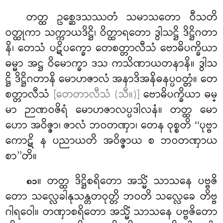
တတ္ထ ဥစ္ဆေဒသဿတံ သမာသတော ဝီသတိ
ဝတ္ထုကာ သက္ကာယဒိဋ္ဌိ၊ ဝိတ္ထာရတော ဒွါသဋ္ဌိ ဒိဋ္ဌိဂတာ
နိ၊ တေသံ ပဋိပက္ခော တေစတ္တာလီသံ ဗောဓိပက္ခိယာ
ဓမ္မာ အဋ္ဌ ဝိမောက္ခာ ဒသ ကသိဏာယတနာနိ။ ဒွါသ
ဋ္ဌိ ဒိဋ္ဌိဂတာနိ မောဟဇာလံ အနာဒိအနိဓနပ္ပဝတ္တံ။ တေ
စတ္တာလီသံ
[တေတာလီသံ (သီ။)]
ဗောဓိပက္ခိယာ ဓမ္
မာ ဉာဏဝဇိရံ မောဟဇာလပ္ပဒါလနံ။ တတ္ထ မော
ဟော အဝိဇ္ဇာ၊ ဇာလံ ဘဝတဏှာ၊ တေန ဝုစ္စတိ ‘‘ပုဗ္ဗာ
ကောဋိ န ပညာယတိ အဝိဇ္ဇာယ စ ဘဝတဏှာယ
စာ’’တိ။
။ တတ္ထ ဒိဋ္ဌိစရိတော အသ္မိံ သာသနေ ပဗ္ဗဇိ
၈၁
တော သလ္လေခါနုသန္တတဝုတ္တိ ဘဝတိ သလ္လေခေ တိဗ္ဗ
ဂါရဝေါ။ တဏှာစရိတော အသ္မိံ သာသနေ ပဗ္ဗဇိတော