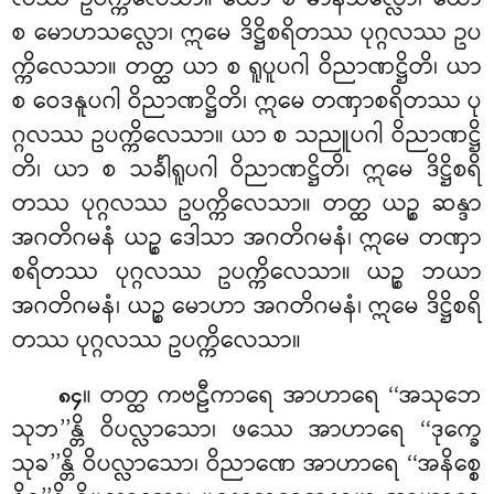
စ မောဟသလ္လော၊ ဣမေ ဒိဋ္ဌိစရိတဿ ပုဂ္ဂလဿ ဥပ
က္ကိလေသာ။ တတ္ထ ယာ စ ရူပူပဂါ ဝိညာဏဋ္ဌိတိ၊ ယာ
စ ဝေဒနူပဂါ ဝိညာဏဋ္ဌိတိ၊ ဣမေ တဏှာစရိတဿ ပု
ဂ္ဂလဿ ဥပက္ကိလေသာ။ ယာ စ သညူပဂါ ဝိညာဏဋ္ဌိ
တိ၊ ယာ စ သင်္ခါရူပဂါ ဝိညာဏဋ္ဌိတိ၊ ဣမေ ဒိဋ္ဌိစရိ
တဿ ပုဂ္ဂလဿ ဥပက္ကိလေသာ။ တတ္ထ ယဉ္စ ဆန္ဒာ
အဂတိဂမနံ ယဉ္စ ဒေါသာ အဂတိဂမနံ၊ ဣမေ တဏှာ
စရိတဿ ပုဂ္ဂလဿ ဥပက္ကိလေသာ။ ယဉ္စ ဘယာ
အဂတိဂမနံ၊ ယဉ္စ မောဟာ အဂတိဂမနံ၊ ဣမေ ဒိဋ္ဌိစရိ
တဿ ပုဂ္ဂလဿ ဥပက္ကိလေသာ။
။ တတ္ထ ကဗဠီကာရေ အာဟာရေ ‘‘အသုဘေ
၈၄
သုဘ’’န္တိ ဝိပလ္လာသော၊ ဖဿေ အာဟာရေ ‘‘ဒုက္ခေ
သုခ’’န္တိ ဝိပလ္လာသော၊ ဝိညာဏေ အာဟာရေ ‘‘အနိစ္စေ