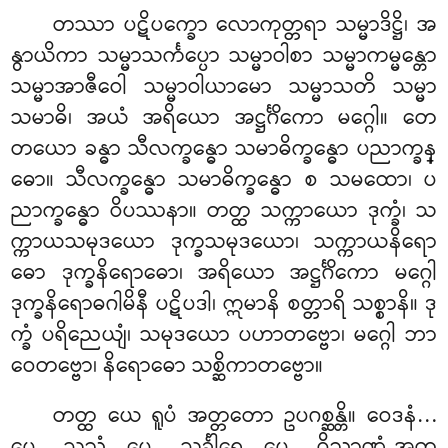
တဿာ ပဋိပက္ခော လောကုတ္တရာ သမ္မာဒိဋ္ဌိ၊ အ
နွာယိကာ သမ္မာသင်္ကပ္ပော သမ္မာဝါစာ သမ္မာကမ္မန္တော
သမ္မာအာဇီဝေါ သမ္မာဝါယာမော သမ္မာသတိ သမ္မာ
သမာဓိ၊ အယံ အရိယော အဋ္ဌင်္ဂိကော မဂ္ဂေါ။ တေ
တယော ခန္ဓာ သီလက္ခန္ဓော သမာဓိက္ခန္ဓော ပညာက္ခန္
ဓော။ သီလက္ခန္ဓော သမာဓိက္ခန္ဓော စ သမထော၊ ပ
ညာက္ခန္ဓော ဝိပဿနာ။ တတ္ထ သက္ကာယော ဒုက္ခံ၊ သ
က္ကာယသမုဒယော ဒုက္ခသမုဒယော၊ သက္ကာယနိရော
ဓော
ဒုက္ခနိရောဓော၊ အရိယော အဋ္ဌင်္ဂိကော မဂ္ဂေါ
ဒုက္ခနိရောဓဂါမိနီ ပဋိပဒါ၊ ဣမာနိ စတ္တာရိ သစ္စာနိ။ ဒု
က္ခံ ပရိညေယျံ၊ သမုဒယော ပဟာတဗ္ဗော၊ မဂ္ဂေါ ဘာ
ဝေတဗ္ဗော၊ နိရောဓော သစ္ဆိကာတဗ္ဗော။
တတ္ထ ယေ ရူပံ အတ္တတော ဥပဂစ္ဆန္တိ။ ဝေဒနံ…