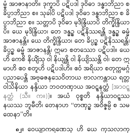
မ္မံ အာဇာနာတိ။ ဒုက္ခာပိ ပဋိပဒါ ဒုဝိဓာ ဒန္ဓာဘိညာ စ
ခိပ္ပာဘိညာ စ။ သုခါပိ ပဋိပဒါ ဒုဝိဓာ ဒန္ဓာဘိညာ စ ခိ
ပ္ပာဘိညာ စ။ သတ္တာပိ ဒုဝိဓာ မုဒိန္ဒြိယာပိ တိက္ခိန္ဒြိယာ
ပိ။ ယေ မုဒိန္ဒြိယာ၊ တေ ဒန္ဓဉ္စ ပဋိနိဿရန္တိ ဒန္ဓဉ္စ ဓမ္မံ
အာဇာနန္တိ။ ယေ တိက္ခိန္ဒြိယာ၊ တေ ခိပ္ပဉ္စ ပဋိနိဿရန္တိ၊
ခိပ္ပဉ္စ ဓမ္မံ အာဇာနန္တိ၊ ဣမာ စတဿော ပဋိပဒါ။ ယေ
ဟိ ကေစိ နိယျိံသု ဝါ နိယျန္တိ ဝါ နိယျိဿန္တိ ဝါ၊ တေ ဣ
မာဟိ ဧဝ စတူဟိ ပဋိပဒါဟိ။ ဧဝံ အရိယာ စတုက္ကမဂ္ဂံ
ပညာပေန္တိ အဗုဓဇနသေဝိတာယ ဗာလကန္တာယ ရတ္တ
ဝါသိနိယာ နန္ဒိယာ ဘဝတဏှာယ အဝဋ္ဋနတ္ထံ
[အာဝဋ္ဋ
နတ္ထံ (သီ။ က။)]
။ အယံ ဝုစ္စတိ နန္ဒိယာဝဋ္ဋဿ
နယဿ ဘူမီတိ၊ တေနာဟ ‘‘တဏှဉ္စ အဝိဇ္ဇမ္ပိ စ သမ
ထေနာ’’တိ။
။ ဝေယျာကရဏေသု
ဟိ ယေ ကုသလာကု
၈၂