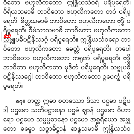
ဝိတော ဗဟုလီကတော ဣန္ဒြိယသံဝရံ ပရိပူရေတိ၊
ဝီရိယသမာဓိ ဘာဝိတော ဗဟုလီကတော တပံ ပရိပူ
ရေတိ၊ စိတ္တသမာဓိ ဘာဝိတော ဗဟုလီကတော ဗုဒ္ဓိံ ပ
ရိပူရေတိ၊ ဝီမံသာသမာဓိ ဘာဝိတော ဗဟုလီကတော
📜
သဗ္ဗူပဓိပဋိနိဿဂ္ဂံ ပရိပူရေတိ။ ဣန္ဒြိယသံဝရော ဘာ
ဝိတော ဗဟုလီကတော မေတ္တံ ပရိပူရေတိ၊ တပေါ
ဘာဝိတော ဗဟုလီကတော ကရုဏံ ပရိပူရေတိ၊ ဗုဒ္ဓိ
ဘာဝိတာ ဗဟုလီကတာ မုဒိတံ ပရိပူရေတိ၊ သဗ္ဗူပဓိ
ပဋိနိဿဂ္ဂေါ ဘာဝိတော ဗဟုလီကတော ဥပေက္ခံ ပရိ
ပူရေတိ။
။ တတ္ထ ဣမာ စတဿော ဒိသာ ပဌမာ ပဋိပ
၈၇
ဒါ ပဌမော သတိပဋ္ဌာနော ပဌမံ ဈာနံ ပဌမော
ဝိဟာ
ရော ပဌမော သမ္မပ္ပဓာနော ပဌမော အစ္ဆရိယော အဗ္ဘု
တော ဓမ္မော သစ္စာဓိဋ္ဌာနံ ဆန္ဒသမာဓိ ဣန္ဒြိယသံဝ