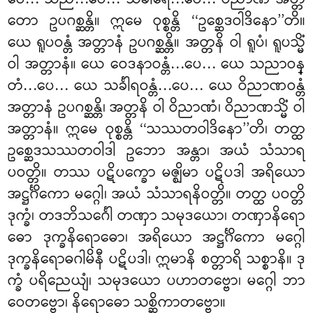
ပေ… သညံ…ပေ… သင်္ခါရေ…ပေ… ဝိညာဏံ အတ္တ
တော ဥပဂစ္ဆန္တိ။ ဣမေ ဝုစ္စန္တိ ‘‘ဥစ္ဆေဒဝါဒိနော’’တိ။
ယေ ရူပဝန္တံ အတ္တာနံ ဥပဂစ္ဆန္တိ။ အတ္တနိ ဝါ ရူပံ၊ ရူပသ္မိံ
ဝါ အတ္တာနံ။ ယေ ဝေဒနာဝန္တံ…ပေ… ယေ သညာဝန္
တံ…ပေ… ယေ သင်္ခါရဝန္တံ…ပေ… ယေ ဝိညာဏဝန္တံ
အတ္တာနံ ဥပဂစ္ဆန္တိ၊ အတ္တနိ ဝါ ဝိညာဏံ၊ ဝိညာဏသ္မိံ ဝါ
အတ္တာနံ။ ဣမေ ဝုစ္စန္တိ ‘‘သဿတဝါဒိနော’’တိ၊ တတ္ထ
ဥစ္ဆေဒသဿတဝါဒါ ဥဘော အန္တာ၊ အယံ သံသာရ
ပဝတ္တိ။ တဿ
ပဋိပက္ခော မဇ္ဈိမာ ပဋိပဒါ အရိယော
အဋ္ဌင်္ဂိကော မဂ္ဂေါ၊ အယံ သံသာရနိဝတ္တိ။ တတ္ထ ပဝတ္တိ
ဒုက္ခံ၊ တဒဘိသင်္ဂေါ တဏှာ သမုဒယော၊ တဏှာနိရော
ဓော ဒုက္ခနိရောဓော၊ အရိယော အဋ္ဌင်္ဂိကော မဂ္ဂေါ
ဒုက္ခနိရောဓဂါမိနီ
ပဋိပဒါ၊ ဣမာနိ စတ္တာရိ သစ္စာနိ။ ဒု
က္ခံ ပရိညေယျံ၊ သမုဒယော ပဟာတဗ္ဗော၊ မဂ္ဂေါ ဘာ
ဝေတဗ္ဗော၊ နိရောဓော သစ္ဆိကာတဗ္ဗော။