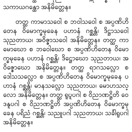
သကာယဂန္ထော အနိမိတ္တေန။
တတ္ထ ကာမာသဝေါ စ ဘဝါသဝေါ စ အပ္ပဏိဟိ
တေန ဝိမောက္ခမုခေန ပဟာနံ ဂစ္ဆန္တိ၊ ဒိဋ္ဌာသဝေါ
သုညတာယ၊ အဝိဇ္ဇာသဝေါ အနိမိတ္တေန။ တတ္ထ ကာ
မောဃော စ ဘဝေါဃော စ အပ္ပဏိဟိတေန ဝိမော
က္ခမုခေန ပဟာနံ ဂစ္ဆန္တိ၊ ဒိဋ္ဌောဃော သုညတာယ၊ အ
ဝိဇ္ဇောဃော အနိမိတ္တေန။ တတ္ထ ရာဂသလ္လော စ
ဒေါသသလ္လော စ အပ္ပဏိဟိတေန ဝိမောက္ခမုခေန ပ
ဟာနံ ဂစ္ဆန္တိ၊ မာနသလ္လော သုညတာယ၊ မောဟသလ္
လော အနိမိတ္တေန။ တတ္ထ ရူပူပဂါ စ ဝိညာဏဋ္ဌိတိ ဝေ
ဒနူပဂါ
စ ဝိညာဏဋ္ဌိတိ အပ္ပဏိဟိတေန ဝိမောက္ခမု
ခေန ပရိညံ ဂစ္ဆန္တိ၊ သညူပဂါ သုညတာယ၊ သင်္ခါရူပဂါ
အနိမိတ္တေန။