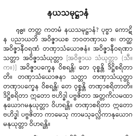
နယသမုဋ္ဌာနံ
။ တတ္ထ ကတမံ နယသမုဋ္ဌာနံ? ပုဗ္ဗာ ကောဋိ
၇၉
န ပညာယတိ အဝိဇ္ဇာယစ ဘဝတဏှာယ စ၊ တတ္ထ
အဝိဇ္ဇာနီဝရဏံ တဏှာသံယောဇနံ။ အဝိဇ္ဇာနီဝရဏာ
သတ္တာ အဝိဇ္ဇာသံယုတ္တာ
[အဝိဇ္ဇာယ သံယုတ္တာ (သီ။
က။)]
အဝိဇ္ဇာပက္ခေန ဝိစရန္တိ၊ တေ ဝုစ္စန္တိ ဒိဋ္ဌိစရိတာ
တိ။ တဏှာသံယောဇနာ သတ္တာ တဏှာသံယုတ္တာ
တဏှာပက္ခေန ဝိစရန္တိ၊ တေ ဝုစ္စန္တိ တဏှာစရိတာတိ။
ဒိဋ္ဌိစရိတာ
ဣတော ဗဟိဒ္ဓါ ပဗ္ဗဇိတာ အတ္တကိလမထာ
နုယောဂမနုယုတ္တာ ဝိဟရန္တိ။ တဏှာစရိတာ ဣတော
ဗဟိဒ္ဓါ ပဗ္ဗဇိတာ ကာမေသု ကာမသုခလ္လိကာနုယောဂ
မနုယုတ္တာ ဝိဟရန္တိ။