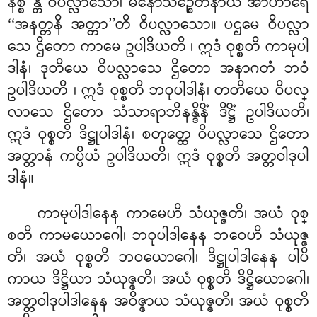
နိစ္စ’’န္တိ ဝိပလ္လာသော၊ မနောသဉ္စေတနာယ အာဟာရေ
‘‘အနတ္တနိ အတ္တာ’’တိ ဝိပလ္လာသော။ ပဌမေ ဝိပလ္လာ
သေ ဌိတော ကာမေ ဥပါဒိယတိ
၊ ဣဒံ ဝုစ္စတိ ကာမုပါ
ဒါနံ၊ ဒုတိယေ ဝိပလ္လာသေ ဌိတော အနာဂတံ ဘဝံ
ဥပါဒိယတိ
၊ ဣဒံ ဝုစ္စတိ ဘဝုပါဒါနံ၊ တတိယေ ဝိပလ္
လာသေ ဌိတော သံသာရာဘိနန္ဒိနိံ ဒိဋ္ဌိံ ဥပါဒိယတိ၊
ဣဒံ ဝုစ္စတိ ဒိဋ္ဌုပါဒါနံ၊ စတုတ္ထေ ဝိပလ္လာသေ ဌိတော
အတ္တာနံ ကပ္ပိယံ ဥပါဒိယတိ၊ ဣဒံ ဝုစ္စတိ အတ္တဝါဒုပါ
ဒါနံ။
ကာမုပါဒါနေန ကာမေဟိ သံယုဇ္ဇတိ၊ အယံ ဝုစ္
စတိ ကာမယောဂေါ၊ ဘဝုပါဒါနေန ဘဝေဟိ သံယုဇ္ဇ
တိ၊ အယံ ဝုစ္စတိ ဘဝယောဂေါ၊ ဒိဋ္ဌုပါဒါနေန ပါပိ
ကာယ ဒိဋ္ဌိယာ သံယုဇ္ဇတိ၊ အယံ ဝုစ္စတိ ဒိဋ္ဌိယောဂေါ၊
အတ္တဝါဒုပါဒါနေန အဝိဇ္ဇာယ သံယုဇ္ဇတိ၊ အယံ ဝုစ္စတိ