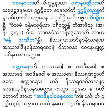
စလနာယာ
တိ ဝိက္ခမ္ဘနာယ။
ပရာနုဝတ္တိယာ
တိ
သမုစ္ဆေဒနာယ။ ဥဂ္ဃဋိတေ ဇာနာတီတိ
ဥဂ္ဃဋိတညူ
တိ
မူလဝိဘုဇာဒိပက္ခေပေန သဒ္ဒသိဒ္ဓိ ဝေဒိတဗ္ဗာ။
ဝိပဉ္စိတ
န္တိ ‘‘ဝိသမံ စန္ဒိမသူရိယာ ပရိဝတ္တန္တီ’’တိအာဒီသု (အ။
နိ။ ၄။၇၀) ဝိယ ဘာဝနပုံသကနိဒ္ဒေသောတိ အာဟ
‘‘မန္ဒံ သဏိက’’
န္တိ။ နိဿရဏအာဒီနဝနိဿရဏ
အဿာဒါဒီနဝနိဿရဏာနံ ဝိဘာဝနာ ဝေနေယျတ္တ
ယဝိနယနသမတ္ထာ။
စတ္တာရော
တိ အဿာဒေါ စ အာဒီနဝေါ စ
အဿာဒေါ အာဒီနဝေါ စ အဿာဒေါ နိဿရဏဉ္စာတိ
ဧတေ စတ္တာရော။ ယဒိ နိဿရဏဝိဘာဝနာ
ဝေနေယျဝိနယနသမတ္ထာ၊ ကသ္မာ ပဉ္စမော န ဂဟိ
တောတိ အာဟ
‘‘အာဒီနဝါဝစနတော’’
တိ။ ယဒိ ဟိ ဥ
ဂ္ဃဋိတညုံ သန္ဓာယ အယံ နယော ဝုစ္စတိ၊ နိဿရဏမ