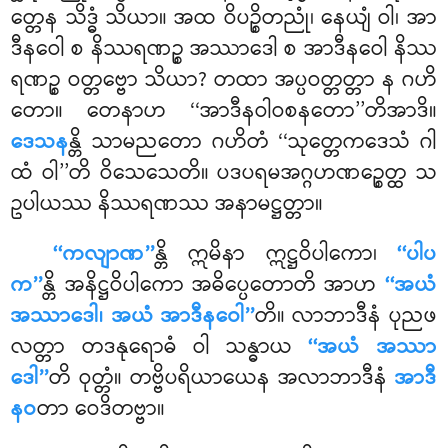
တ္တေန သိဒ္ဓံ သိယာ။ အထ ဝိပဉ္စိတညုံ၊ နေယျံ ဝါ၊ အာ
ဒီနဝေါ စ နိဿရဏဉ္စ အဿာဒေါ စ အာဒီနဝေါ နိဿ
ရဏဉ္စ ဝတ္တဗ္ဗော သိယာ? တထာ အပ္ပဝတ္တတ္တာ န ဂဟိ
တော။ တေနာဟ ‘‘အာဒီနဝါဝစနတော’’တိအာဒိ။
ဒေသန
န္တိ သာမညတော ဂဟိတံ ‘‘သုတ္တေကဒေသံ ဂါ
ထံ ဝါ’’တိ ဝိသေသေတိ။ ပဒပရမအဂ္ဂဟဏဉ္စေတ္ထ သ
ဥပါယဿ နိဿရဏဿ အနာမဋ္ဌတ္တာ။
‘‘ကလျာဏ’’
န္တိ ဣမိနာ ဣဋ္ဌဝိပါကော၊
‘‘ပါပ
က’’
န္တိ အနိဋ္ဌဝိပါကော အဓိပ္ပေတောတိ အာဟ
‘‘အယံ
အဿာဒေါ၊ အယံ အာဒီနဝေါ’’
တိ။ လာဘာဒီနံ ပုညဖ
လတ္တာ တဒနုရောဓံ ဝါ သန္ဓာယ
‘‘အယံ အဿာ
ဒေါ’’
တိ ဝုတ္တံ။ တဗ္ဗိပရိယာယေန အလာဘာဒီနံ
အာဒီ
နဝ
တာ ဝေဒိတဗ္ဗာ။