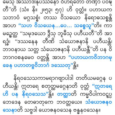
မေသု အဿာဒါနုပဿိနော ဝိဟရတော တဏှာ ပဝဍ္ဎ
တီ’’တိ (သံ။ နိ။ ၂။၅၃၊ ၅၇) ဟိ ဝုတ္တံ။ ပဟာယက
သဘာဝံ မဂ္ဂသစ္စံ၊ တဿ ဝိသယော နိရောဓသစ္စန္တိ
အာဟ
‘‘သဟ ဝိသယေန…ပေ… သစ္စေသူ’’
တိ။ ကာ
မဉ္စေတ္ထ ‘‘သမုဒယော ဒွီသု ဘူမီသု ပဟီယတီ’’တိ အာ
ရဒ္ဓံ၊ ‘‘ဒဿနေန တီဏိ သံယောဇနာနိ ပဟီယန္တိ၊
ဘာဝနာယ သတ္တ သံယောဇနာနိ ပဟီယန္တီ’’တိ ပန ဝိ
ဘာဂဝစနမေဝ ဝတ္တန္တိ အာဟ
‘‘ပဟာယကဝိဘာဂမု
ခေန ပဟာတဗ္ဗဝိဘာဂံ ဒဿေတု’’
န္တိ။
နိရဝသေသကာမရာဂဗျာပါဒါ တတိယမဂ္ဂေန ပ
ဟီယန္တိ၊ ဣတရေ စတုတ္ထမဂ္ဂေနာတိ ဝုတ္တံ
‘‘ဣတရေ
ဟိ ပန နိရဝသေသ’’
န္တိ။
တတ္ထာ
တိ ကမ္မဝိပါကဝဋ္ဋပ္ပ
ဘေဒေန တေဓာတုကေ ဘဝတ္တယေ။
သံယောဇနဝ
သေနာ
တိ သဗ္ဗဒါ ယောဇနဝသေန ဗန္ဓနဝသေန။