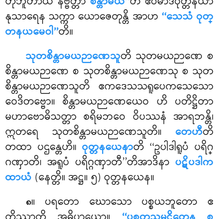
တုဘူတာယ နိဗ္ဗတ္တာ
စိန္တာမယီ’’
တိ ဧဝမာဒိဝုတ္တနယာ
နုသာရေန သက္ကာ ယောဇေတုန္တိ အာဟ
‘‘သေသံ ဝုတ္
တနယမေဝါ’’
တိ။
သုတစိန္တာမယဉာဏေသူ
တိ သုတမယဉာဏေ စ
စိန္တာမယဉာဏေ စ သုတစိန္တာမယဉာဏေသု စ သုတ
စိန္တာမယဉာဏေသူတိ ဧကဒေသသရူပေကသေသော
ဝေဒိတဗ္ဗော။ စိန္တာမယဉာဏေယေဝ ဟိ ပတိဋ္ဌိတာ
မဟာဗောဓိသတ္တာ
စရိမဘဝေ ဝိပဿနံ အာရဘန္တိ၊
ဣတရေ သုတစိန္တာမယဉာဏေသူတိ။
တေဟီ
တိ
တထာ ပဌန္တေဟိ။
ဝုတ္တနယေနာ
တိ ‘‘ဥပါဒါရူပံ ပရိဂ္
ဂဏှာတိ၊ အရူပံ ပရိဂ္ဂဏှာတီ’’တိအာဒိနာ
ပဋိပဒါက
ထာယံ
(နေတ္တိ။ အဋ္ဌ။ ၅) ဝုတ္တနယေန။
။ ပရတော ဃောသော ပစ္စယဘူတော ဧ
၈
တိဿာတိ အဓိပ္ပာယော။
‘‘ပစ္စတ္တသမုဋ္ဌိတေန စ