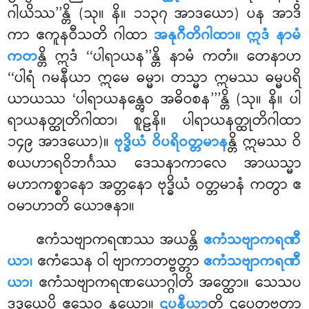
ဂါယိဿ’’န္တိ (သု။ နိ။ ၁၁၃၇ အာဒယော) ပန အာဒိ
ကာ ဧကူနဝီသတိ ဂါထာ
အနုဂီတိဂါထာ။ ဣဒံ နာမံ
ကတ
န္တိ ဣဒံ ‘‘ပါရာယန’’န္တိ နာမံ ကတံ။ တေနာဟ
‘‘ပါရံ ဂမနီယာ ဣမေ ဓမ္မာ၊ တသ္မာ ဣမဿ ဓမ္မပရိ
ယာယဿ ‘ပါရာယနန္တွေဝ အဓိဝစန’’’န္တိ (သု။ နိ။ ပါ
ရာယနတ္ထုတိဂါထာ၊ စူဠနိ။ ပါရာယနတ္ထုတိဂါထာ
၁၄၉ အာဒယော)။
ဗုဒ္ဓိယံ ဝိပရိဝတ္တမာန
န္တိ ဣမဿ ဝိ
စယဟာရဝိဘင်္ဂဿ ဒေသနာကာလေ အာယသ္မာ
မဟာကစ္စာနော အတ္တနော ဗုဒ္ဓိယံ ဝတ္တမာနံ ကတွာ ဧ
ဝမာဟာတိ ယောဇနာ။
ဧကံသဗျာကရဏဿ အယန္တိ
ဧကံသဗျာကရဏီ
ယာ၊
ဧကံသေန ဝါ ဗျာကာတဗ္ဗတ္တာ
ဧကံသဗျာကရဏီ
ယာ၊
ဧကံသဗျာကရဏယောဂ္ဂါတိ အတ္ထော။ သေသပ
ဒဒွယေပိ ဧသေဝ နယော။
ဌပနီယာ
တိ ဌပေတဗ္ဗတ္တာ