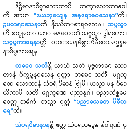
ဒိဋ္ဌိမာနာဝိဇ္ဇာသောတာပိ တဏှာသောတာနုဂါ
တိ အာဟ
‘‘ယေဘုယျေန အနုရောဓဝသေနာ’’
တိ။
ဥပစာရဝသေနာ
တိ နိဿိတုပစာရဝသေန။
သဗ္ဗသ္မာ
တိ စက္ခုတော ယာဝ မနတောတိ သဗ္ဗသ္မာ ဒွါရတော။
သဗ္ဗပ္ပကာရေနာ
တ္တိ တဏှာယနမိစ္ဆာဘိနိဝေသနဥန္နမ
နာဒိပ္ပကာရေန။
တမေဝ သတိ
န္တိ ယာယံ သတိ ပုဗ္ဗဘာဂေ သော
တာနံ ဝိက္ခမ္ဘနဝသေန ဝုတ္တာ၊ တမေဝ သတိံ။ မဂ္ဂက္ခ
ဏေ သောတာနံ သံဝရံ ပိဓာနံ ဗြူမိ။ ယသ္မာ ပန ပိဓာ
ယိကာပိ သတိ မဂ္ဂက္ခဏေ ပညာနုဂါ၊ ပညာကိစ္စမေ
ဝေတ္ထ အဓိကံ၊ တသ္မာ ဝုတ္တံ
‘‘ပညာယေတေ ပိဓီယ
ရေ’’
တိ။
သံဝရပိဓာနာန
န္တိ ဧတ္ထ သံဝရသဒ္ဒေန နိဝါရဏံ ဝု