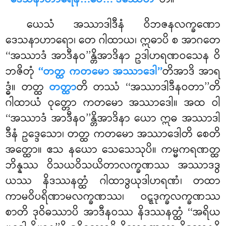
ယေသံ အဿာဒါဒီနံ ဝိဘဇနလက္ခဏော
ဒေသနာဟာရော၊ တေ ဂါထာယ၊ ဣဓာပိ စ အာဂတေ
‘‘အဿာဒံ အာဒီနဝ’’န္တိအာဒိနာ ဥဒါဟရဏဝသေန ဝိ
ဘဇိတုံ
‘‘တတ္ထ ကတမော အဿာဒေါ’’
တိအာဒိ အာရ
ဒ္ဓံ။ တတ္ထ
တတ္ထာ
တိ တဿံ ‘‘အဿာဒါဒီနဝတာ’’တိ
ဂါထာယံ ဝုတ္တော ကတမော အဿာဒေါ။ အထ ဝါ
‘‘အဿာဒံ အာဒီနဝ’’န္တိအာဒိနာ ယော ဣဓ အဿာဒါ
ဒီနံ ဥဒ္ဒေသော၊ တတ္ထ ကတမော အဿာဒေါတိ စေတိ
အတ္ထော။ ဧသ နယော သေသေသုပိ။ ကမ္မကရဏတ္ထ
ဘိန္နဿ ဝိသယဝိသယိတာလက္ခဏဿ အဿာဒဒွ
ယဿ နိဒဿနတ္ထံ ဂါထာဒွယုဒါဟရဏံ၊ တထာ
ကာမဝိပရိဏာမလက္ခဏဿ၊ ဝဋ္ဋဒုက္ခလက္ခဏဿ
စာတိ ဒုဝိဓဿာပိ အာဒီနဝဿ နိဒဿနတ္ထံ ‘‘အရိယ