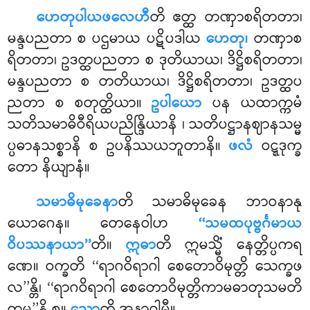
ဟေတုပါယဖလေဟီ
တိ ဧတ္ထ တဏှာစရိတတာ၊
မန္ဒပညတာ စ ပဌမာယ ပဋိပဒါယ
ဟေတု၊
တဏှာစ
ရိတတာ၊ ဥဒတ္ထပညတာ စ ဒုတိယာယ၊ ဒိဋ္ဌိစရိတတာ၊
မန္ဒပညတာ စ တတိယာယ၊ ဒိဋ္ဌိစရိတတာ၊ ဥဒတ္ထပ
ညတာ စ စတုတ္ထိယာ။
ဥပါယော
ပန ယထာက္ကမံ
သတိသမာဓိဝီရိယပညိန္ဒြိယာနိ
၊ သတိပဋ္ဌာနဈာနသမ္မ
ပ္ပဓာနသစ္စာနိ စ ဥပနိဿယဘူတာနိ။
ဖလံ
ဝဋ္ဋဒုက္ခ
တော နိယျာနံ။
သမာဓိမုခေနာ
တိ သမာဓိမုခေန ဘာဝနာနု
ယောဂေန။ တေနေဝါဟ
‘‘သမထပုဗ္ဗင်္ဂမာယ
ဝိပဿနာယာ’’
တိ။
ဣဓာ
တိ ဣမသ္မိံ နေတ္တိပ္ပကရ
ဏေ။ ဝက္ခတိ ‘‘ရာဂဝိရာဂါ စေတောဝိမုတ္တိ သေက္ခဖ
လ’’န္တိ၊ ‘‘ရာဂဝိရာဂါ စေတောဝိမုတ္တိကာမဓာတုသမတိ
က္ကမ’’န္တိ စ။
သော
တိ အနာဂါမီ။