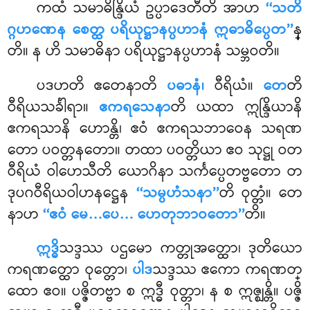
ကထံ သမာဓိန္ဒြိယံ ဥပ္ပာဒေတီတိ အာဟ
‘‘သတိ
ဂ္ဂဟဏေန စေတ္ထ ပရိယုဋ္ဌာနပ္ပဟာနံ ဣဓာဓိပ္ပေတ’’
န္
တိ။ န ဟိ သမာဓိနာ ပရိယုဋ္ဌာနပ္ပဟာနံ သမ္ဘဝတိ။
ပဒဟတိ
ဧတေနာတိ
ပဓာနံ၊
ဝီရိယံ။
တေ
တိ
ဝီရိယသင်္ခါရာ။
ဧကရသေနာ
တိ ယထာ ဣန္ဒြိယာနိ
ဧကရသာနိ ဟောန္တိ၊ ဧဝံ ဧကရသဘာဝေန သရဏ
တော ပဝတ္တနတော။ တထာ ပဝတ္တိယာ ဧဝ သုဋ္ဌု ဝတ
ဝီရိယံ ဝါဟေသီတိ ယောဂိနာ သင်္ကပ္ပေတဗ္ဗတော တ
ဒုပဂဝီရိယဝါဟနဋ္ဌေန
‘‘သမ္ပဟံသနာ’’
တိ ဝုတ္တံ။ တေ
နာဟ
‘‘ဧဝံ မေ…ပေ… ဟေတုဘာဝတော’’
တိ။
ဣဒ္ဓိ
သဒ္ဒဿ
ပဌမော ကတ္တုအတ္ထော၊ ဒုတိယော
ကရဏတ္ထော ဝုတ္တော၊
ပါဒ
သဒ္ဒဿ ဧကော ကရဏတ္
ထော ဧဝ။ ပဇ္ဇိတဗ္ဗာ စ ဣဒ္ဓီ ဝုတ္တာ၊ န စ ဣဇ္ဈန္တိ။ ပဇ္ဇိ