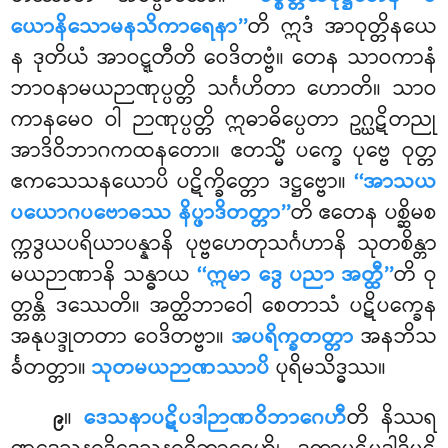
ယောနိသောမနသိကာရေနာ’’
တိ ဣဒံ အာဝုတ္တိနယေ
န ဒုတိယံ အာဝဋ္ဋတီတိ ဝေဒိတဗ္ဗံ။ တေန သာဝကာနံ
ဘာဝနာမယဉာဏုပ္ပတ္တိ သင်္ဂဟိတာ ဟောတိ။ သာဝ
ကာနမေဝ ဝါ ဉာဏုပ္ပတ္တိ ဣဓာဓိပ္ပေတာ ဥဂ္ဃဋိတညု
အာဒိဝိဘာဂကထနတော။ ဧတသ္မိံ ပက္ခေ ပုဗ္ဗေ ဝုတ္တ
ဧကသေသနယောပိ ပဋိက္ခိတ္တော ဒဋ္ဌဗ္ဗော။
‘‘အာသယ
ပယောဂပဗောဓဿ နိပ္ဖာဒိတတ္တာ’’
တိ ဧတေန ပစ္ဆိမစ
က္ကဒွယပရိယာပန္နာနိ ပုဗ္ဗဟေတုသင်္ဂဟာနိ သုတစိန္တာ
မယဉာဏာနိ သန္ဓာယ
‘‘ဣမာ ဒွေ ပညာ အတ္ထီ’’
တိ ဝု
တ္တန္တိ ဒဿေတိ။ အတ္ထိဘာဝေါ စေတာသံ ပဋိပက္ခေန
အနုပဒ္ဒုတတာ ဝေဒိတဗ္ဗာ။
အပရိက္ခတတ္တာ
အနဘိသ
င်္ခတတ္တာ။
သုတမယဉာဏဿာပိ
ပုရိမသိဒ္ဓဿ။
။
ဒေသနာပဋိပဒါဉာဏဝိဘာဂေဟီ
တိ
နိဿရ
၉