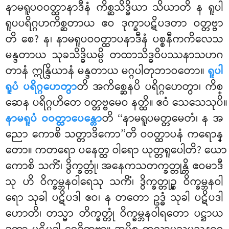
နာမရူပဝဝတ္ထာနာဒီနံ ကိစ္ဆသိဒ္ဓိယာ သိယာတိ န ရူပါ
ရူပပရိဂ္ဂဟကိစ္ဆတာယ ဧဝ ဒုက္ခာပဋိပဒတာ ဝတ္တဗ္ဗာ
တိ စေ? န၊ နာမရူပဝဝတ္ထာပနာဒီနံ ပစ္စနီကကိလေသ
မန္ဒတာယ သုခသိဒ္ဓိယမ္ပိ တထာသိဒ္ဓဝိပဿနာသဟဂ
တာနံ ဣန္ဒြိယာနံ မန္ဒတာယ မဂ္ဂပါတုဘာဝတော။
ရူပါ
ရူပံ ပရိဂ္ဂဟေတွာ
တိ အကိစ္ဆေနပိ ပရိဂ္ဂဟေတွာ၊ ကိစ္
ဆေန ပရိဂ္ဂဟိတေ ဝတ္တဗ္ဗမေဝ နတ္ထိ။ ဧဝံ သေသေသုပိ။
နာမရူပံ ဝဝတ္ထာပေန္တော
တိ ‘‘နာမရူပမတ္တမေတံ၊ န အ
ညော ကောစိ သတ္တာဒိကော’’တိ ဝဝတ္ထာပနံ ကရောန္
တော။ ကတရော ပနေတ္ထ ဝါရော ယုတ္တရူပေါတိ? ယော
ကောစိ သကိံ၊ ဒွိက္ခတ္တုံ၊ အနေကသတက္ခတ္တုန္တိ ဧဝမာဒီ
သု ဟိ ဝိက္ခမ္ဘနဝါရေသု သကိံ၊ ဒွိက္ခတ္တုဉ္စ ဝိက္ခမ္ဘနဝါ
ရော သုခါ ပဋိပဒါ ဧဝ၊ န တတော ဥဒ္ဓံ သုခါ ပဋိပဒါ
ဟောတိ၊ တသ္မာ တိက္ခတ္တုံ ဝိက္ခမ္ဘနဝါရတော
ပဋ္ဌာယ