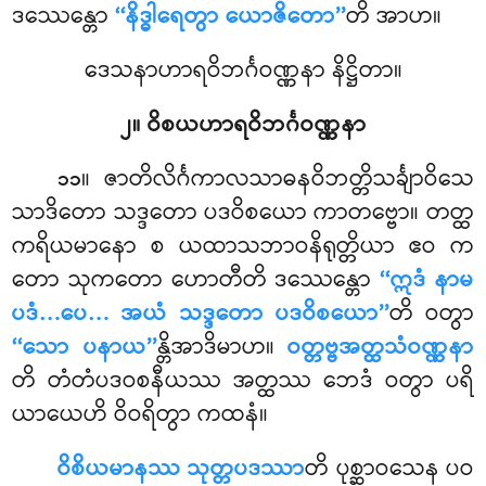
ဒဿေန္တော
‘‘နိဒ္ဓါရေတွာ ယောဇိတော’’
တိ အာဟ။
ဒေသနာဟာရဝိဘင်္ဂဝဏ္ဏနာ နိဋ္ဌိတာ။
၂။ ဝိစယဟာရဝိဘင်္ဂဝဏ္ဏနာ
။ ဇာတိလိင်္ဂကာလသာဓနဝိဘတ္တိသင်္ချာဝိသေ
၁၁
သာဒိတော သဒ္ဒတော ပဒဝိစယော ကာတဗ္ဗော။ တတ္ထ
ကရိယမာနော စ ယထာသဘာဝနိရုတ္တိယာ ဧဝ က
တော သုကတော ဟောတီတိ ဒဿေန္တော
‘‘ဣဒံ နာမ
ပဒံ
…ပေ… အယံ သဒ္ဒတော ပဒဝိစယော’’
တိ ဝတွာ
‘‘သော ပနာယ’’
န္တိအာဒိမာဟ။
ဝတ္တဗ္ဗအတ္ထသံဝဏ္ဏနာ
တိ တံတံပဒဝစနီယဿ အတ္ထဿ ဘေဒံ ဝတွာ ပရိ
ယာယေဟိ ဝိဝရိတွာ ကထနံ။
ဝိစိယမာနဿ သုတ္တပဒဿာ
တိ ပုစ္ဆာဝသေန ပဝ