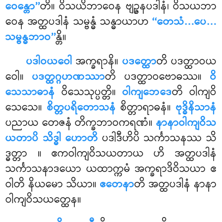
ဝေန္တော’’
တိ။ ဝိသယိဘာဝေန ဗျဉ္ဇနပဒါနံ၊ ဝိသယဘာ
ဝေန အတ္ထပဒါနံ သမ္ဗန္ဓံ သန္ဓာယာဟ
‘‘တေသံ…ပေ…
သမ္ဗန္ဓဘာဝ’’
န္တိ။
ပဒါဝယဝေါ
အက္ခရာနိ။
ပဒတ္ထော
တိ ပဒတ္ထာဝယ
ဝေါ။
ပဒတ္ထဂ္ဂဟဏဿာ
တိ ပဒတ္ထာဝဗောဓဿ။
ဝိ
သေသာဓာနံ
ဝိသေသုပ္ပတ္တိ။
ဝါကျဘေဒေ
တိ ဝါကျဝိ
သေသေ။
စိတ္တပရိတောသနံ
စိတ္တာရာဓနံ။
ဗုဒ္ဓိနိသာနံ
ပညာယ တေဇနံ တိက္ခဘာဝကရဏံ။
နာနာဝါကျဝိသ
ယတာပိ သိဒ္ဓါ ဟောတိ
ပဒါဒီဟိပိ သင်္ကာသနဿ သိ
ဒ္ဓတ္တာ
။ ဧကဝါကျဝိသယတာယ ဟိ အတ္ထပဒါနံ
သင်္ကာသနာဒယော ယထာက္ကမံ အက္ခရာဒိဝိသယာ ဧ
ဝါတိ နိယမော သိယာ။
ဧတေနာ
တိ အတ္ထပဒါနံ နာနာ
ဝါကျဝိသယတ္ထေန။