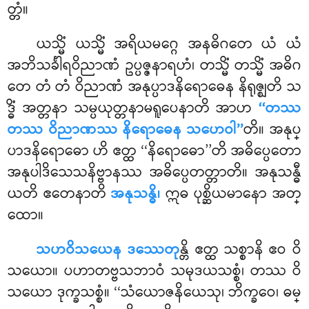
တ္တံ။
ယသ္မိံ
ယသ္မိံ အရိယမဂ္ဂေ အနဓိဂတေ ယံ ယံ
အဘိသင်္ခါရဝိညာဏံ ဥပ္ပဇ္ဇနာရဟံ၊ တသ္မိံ တသ္မိံ အဓိဂ
တေ တံ တံ ဝိညာဏံ အနုပ္ပာဒနိရောဓေန နိရုဇ္ဈတိ သ
ဒ္ဓိံ အတ္တနာ သမ္ပယုတ္တနာမရူပေနာတိ အာဟ
‘‘တဿ
တဿ ဝိညာဏဿ နိရောဓေန သဟေဝါ’’
တိ။ အနုပ္
ပာဒနိရောဓော ဟိ ဧတ္ထ ‘‘နိရောဓော’’တိ အဓိပ္ပေတော
အနုပါဒိသေသနိဗ္ဗာနဿ အဓိပ္ပေတတ္တာတိ။ အနုသန္ဓီ
ယတိ ဧတေနာတိ
အနုသန္ဓိ၊
ဣဓ ပုစ္ဆိယမာနော အတ္
ထော။
သဟ
ဝိသယေန ဒဿေတု
န္တိ ဧတ္ထ သစ္စာနိ ဧဝ ဝိ
သယော။ ပဟာတဗ္ဗသဘာဝံ သမုဒယသစ္စံ၊ တဿ ဝိ
သယော ဒုက္ခသစ္စံ။ ‘‘သံယောဇနိယေသု၊ ဘိက္ခဝေ၊ ဓမ္