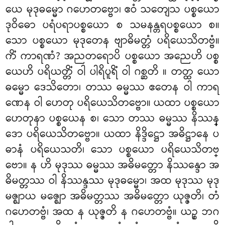
ယေ မုဒုဓမ္မော ဂဟေတဗ္ဗော၊ ဧဝံ သတျေသ ပစ္စယော
ဒုဝိဓော ပရံပရာပစ္စယော စ သမနန္တရပစ္စယော စ။
သော ပစ္စယော မုဒုတေန ဗျာဓိမတ္တံ ပရိယေသိတဗ္ဗံ။
ကိံ ကာရဏံ? အညတရောပိ ပစ္စယော အညေဟိ ပစ္စ
ယေဟိ ပရိယတ္တိံ ဝါ ပါရိပူရိံ ဝါ ဂစ္ဆတိ
။ တတ္ထ ယော
ဓမ္မော ဒေသိတော၊ တဿ ဓမ္မဿ
ဧတေန ဝါ ကာရ
ဏေန ဝါ ဟေတု ပရိယေသိတဗ္ဗော။ ယထာ ပစ္စယော
ဟေတုနာ ပစ္စယေန စ၊ သော တဿ ဓမ္မဿ နိဿန္
ဒော ပရိယေသိတဗ္ဗော။ ယထာ နိဒ္ဒိဋ္ဌော အဓိဋ္ဌာနေ ပ
ဓာနံ ပရိယေသတိ၊ သော ပစ္စယော ပရိယေသိတဗ္
ဗော။ န ဟိ မုဒုဿ ဓမ္မဿ အဓိမတ္တော နိဿန္ဒော အ
ဓိမတ္တဿ ဝါ နိဿန္ဒဿ မုဒုဓမ္မော၊ အထ မုဒုဿ မုဒု
မဇ္ဈာယ မဇ္ဈော အဓိမတ္တဿ အဓိမတ္တော ယုဇ္ဇတိ၊ တံ
ဂဟေတဗ္ဗံ၊ အထ န ယုဇ္ဇတိ န ဂဟေတဗ္ဗံ။ ယဉ္စ ဘဂ