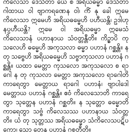
ကိလေသာ ဒေသိတာ ယေ စ အရိယဓမ္မာ ဒေသိတာ
ဂါထာယ ဝါ ဗျာကရဏေန ဝါ၊ ကိံ နု ခေါ ဣမေ
ကိလေသာ ဣမေဟိ အရိယဓမ္မေဟိ ပဟီယန္တိ၊ ဥဒါဟု
နပ္ပဟီယန္တိ? ဣမေ ဝါ အရိယဓမ္မာ ဣမေသံ
ကိလေသာနံ ပဟာနာယ သံဝတ္တန္တီတိ။ ကိဉ္စာပိ ကု
သလေဟိ ဓမ္မေဟိ အကုသလာ ဓမ္မာ ပဟာနံ ဂစ္ဆန္တိ။ န
တု သဗ္ဗေဟိ အရိယဓမ္မေဟိ သဗ္ဗာကုသလာ ပဟာနံ ဂ
စ္ဆန္တိ။ ယထာ မေတ္တာ ကုသလော အကုသလော စ ရာ
ဂေါ န တု ကုသလာ မေတ္တာ အကုသလော ရာဂေါတိ
ကာရေတွာ မေတ္တာယ ရာဂေါ ပဟာနံ၊ ဗျာပါဒေါ
မေတ္တာယ ပဟာနံ ဂစ္ဆန္တိ။ ဧဝံ ကိလေသောတိ ကာရေ
တွာ သုတ္တေန ပဟာနံ ဂစ္ဆတိ။ န သုတ္တော ဓမ္မောတိ
ကာရေတွာ သဗ္ဗံ ကိလေသဿ ပဟာနာယ သံဝတ္တ
တိ။ ယံ တု သုတ္တဿ အရိယဓမ္မော သံကိလေသပဋိပ
က္ခော၊ သော တေန ပဟာနံ ဂစ္ဆတီတိ။