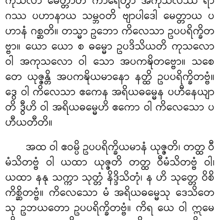
ကုသလာ မေတ္တာတိ ကာရေတွာ အကုသလဿ ရာ
ဂဿ ပဟာနာယ သမ္ဘဝတိ ဗျာပါဒေါ မေတ္တာယ ပ
ဟာနံ ဂစ္ဆတိ။ တသ္မာ ဥဘော ကိလေသာ ဥပပရိက္ခိတ
ဗ္ဗာ။ ယော ယော စ ဓမ္မော ဥပဒိသိယတိ ကုသလော
ဝါ အကုသလော ဝါ သော အပကဍ္ဎိတဗ္ဗော။ သစေ
တေ ယုဇ္ဇန္တိ အပကဍ္ဎိယမာနော နတ္ထိ ဥပပရိက္ခိတဗ္ဗံ။
ဒွေ ဝါ ကိလေသာ ဧကေန အရိယဓမ္မေန ပဟီနေယျာ
တိ ဒွီဟိ ဝါ အရိယဓမ္မေဟိ ဧကော ဝါ ကိလေသော ပ
ဟီယတီတိ။
အထ ဝါ ဧဝမ္ပိ ဥပပရိက္ခိယမာနံ ယုဇ္ဇတိ၊ တတ္ထ ဝီ
မံသိတဗ္ဗံ ဝါ ယထာ ယုဇ္ဇတိ တတ္ထ ဝီမံသိတဗ္ဗံ ဝါ၊
ယထာ နနု သက္ကာ သုတ္တံ နိဒ္ဒိသိတုံ၊ န ဟိ သုတ္တေ ဝိစိ
ကိစ္ဆိတဗ္ဗံ။ ကိလေသော
မံ အရိယဓမ္မေသု ဒေသိတေ
သု ဥဘယတော ဥပပရိက္ခိတဗ္ဗံ။ ကိရ ယေ ဝါ ဣမေ