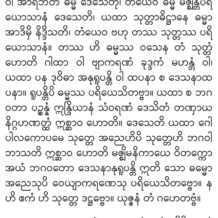
ဝါ အာရဘတိ ဓမ္မံ ဒေသေတုံ၊ တံယေဝ ဓမ္မံ မဇ္ဈန္တပရိ
ယောသာနံ ဒေသေတိ၊ ယထာ သုတ္တာဓိဋ္ဌာနေ ဓမ္မာ
အာဒိမှိ နိဒ္ဒိသတိ၊ တံယေဝ ဗဟု တဿ သုတ္တဿ ပရိ
ယောသာနံ။ တဿ ဟိ ဓမ္မဿ ဝသေန တံ သုတ္တံ
ဟောတိ ဂါထာ ဝါ ဗျာကရဏံ ခုဒ္ဒကံ မဟန္တံ ဝါ၊
ယထာ ပန ဒုဝိဓာ အနုရူပန္တိ ဝါ ထပနာ စ ဒေသနာထ
ပနာ။ ရူပန္တိပိ ဓမ္မဿ ပရိယေသိတဗ္ဗာ။ ယထာ စ ဘဂ
ဝတာ ပဉ္စန္နံ ဣန္ဒြိယာနံ သံဝရဏံ ဒေသိတံ တဏှာယ
နိဂ္ဂဟဏတ္ထံ ဣစ္ဆာဝ ဟောတိ။ ဒေသေတိ ယထာ ဂေါ
ပါလကောပမေ သုတ္တေ အညေဟိပိ သုတ္တေဟိ ဘဂဝါ
ဘာသတိ ဣစ္ဆာဝ ဟောတိ မဇ္ဈိမနိကာယေ ဝိတက္ကော
အယံ ဘဂဝတော ဒေသနာနုရူပန္တိ ဣတိ သော ဓမ္မော
အညေသုပိ ဝေယျာကရဏေသု ပရိယေသိတဗ္ဗော။ န
ဟိ ဧကံ ဟိ သုတ္တေ ဒဋ္ဌဗ္ဗော။ ယုဇ္ဇနံ တံ ဂဟေတဗ္ဗံ။