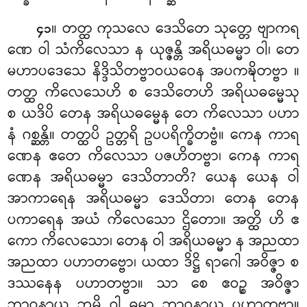
။ တတ္ထ ကုသလေ ဒေသိတေ သုတ္တေ ဗျာကရ
၄၁
ဏေ ဝါ သံကိလေသာ န ယုဇ္ဇန္တိ အရိယဓမ္မာ ဝါ၊ တေ
မဟာပဒေသေ နိဒ္ဒိသိတဗ္ဗာဝယဝေန အပကဍ္ဎိတဗ္ဗာ
။
တတ္ထ ကိလေသေဟိ စ ဒေသိတေဟိ အရိယဓမ္မေသု
စ ယဒိပိ တေန အရိယဓမ္မေန တေ ကိလေသာ ပဟာ
နံ ဂစ္ဆန္တိ။ တတ္ထပိ ဥတ္တရိ ဥပပရိက္ခိတဗ္ဗံ။ ကေန ကာရ
ဏေန ဧတေ ကိလေသာ ပဇဟိတဗ္ဗာ၊ ကေန ကာရ
ဏေန အရိယဓမ္မာ ဒေသိတာတိ? ယေန ယေန ဝါ
အာကာရေန အရိယဓမ္မာ ဒေသိတာ၊ တေန တေန
ပကာရေန အယံ ကိလေသော ဌိတော။ အတ္ထိ ဟိ ဧ
ကော ကိလေသော၊ တေန ဝါ အရိယဓမ္မာ န အညထာ
အညထာ ပဟာတဗ္ဗော၊ ယထာ ဒိဋ္ဌိ ရာဂေါ အဝိဇ္ဇာ စ
ဒဿနေန ပဟာတဗ္ဗာ။ သာ စေ ဧဝဉ္စ အဝိဇ္ဇာ
ဘာဝနာယ ဘူမိ ဝါ ဓမ္မာ ဘာဝနာယ ပဟာတဗ္ဗာ။