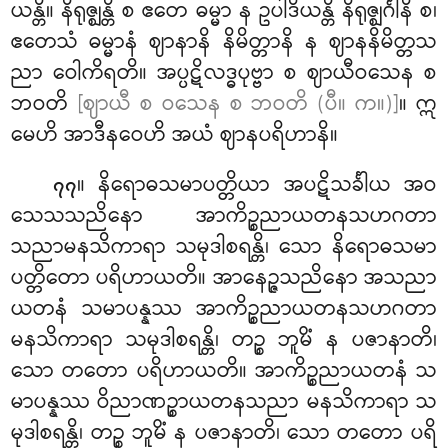
ယန္တိ။ နိရုဇ္ဈန္တိ စ ဧတေ ဓမ္မာ န ဥပါဒိယန္တိ နိရုဇ္ဈင်္ဂါနိ စ၊
ဧတေသံ ဓမ္မာနံ ဈာနာနိ နိမိတ္တာနိ န ဈာနနိမိတ္တသ
ညာ
ဝေါကိရတိ။ အပ္ပဋိလဒ္ဓပုဗ္ဗာ စ ဈာယီဝသေန စ
ဘဝတိ
[ဈာယီ စ ဝသေန စ ဘဝတိ (ပီ။ က။)]
။ ဣ
မေဟိ အာဒီနဝေဟိ အယံ ဈာနပရိဟာနိ။
။ နိရောဓသမာပတ္တိယာ အပဋိသင်္ခါယ အဝ
၇၇
သေသသညိနော အာကိဉ္စညာယတနသဟဂတာ
သညာမနသိကာရာ သမုဒါစရန္တိ၊ သော နိရောဓသမာ
ပတ္တိတော ပရိဟာယတိ။ အာနေဉ္ဇသညိနော အသညာ
ယတနံ သမာပန္နဿ အာကိဉ္စညာယတနသဟဂတာ
မနသိကာရာ သမုဒါစရန္တိ၊ တဉ္စ ဘူမိံ န ပဇာနာတိ၊
သော တတော ပရိဟာယတိ။ အာကိဉ္စညာယတနံ သ
မာပန္နဿ ဝိညာဏဉ္စာယတနသညာ မနသိကာရာ သ
မုဒါစရန္တိ၊ တဉ္စ ဘူမိံ န ပဇာနာတိ၊ သော တတော ပရိ