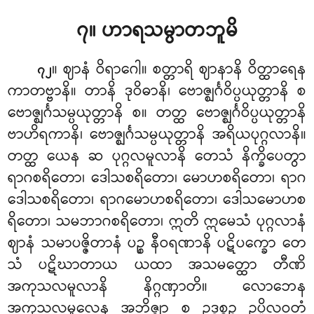
၇။ ဟာရသမ္ပာတဘူမိ
။ ဈာနံ
ဝိရာဂေါ။ စတ္တာရိ ဈာနာနိ ဝိတ္ထာရေန
၇၂
ကာတဗ္ဗာနိ။ တာနိ ဒုဝိဓာနိ၊ ဗောဇ္ဈင်္ဂဝိပ္ပယုတ္တာနိ စ
ဗောဇ္ဈင်္ဂသမ္ပယုတ္တာနိ စ။ တတ္ထ ဗောဇ္ဈင်္ဂဝိပ္ပယုတ္တာနိ
ဗာဟိရကာနိ၊ ဗောဇ္ဈင်္ဂသမ္ပယုတ္တာနိ အရိယပုဂ္ဂလာနိ။
တတ္ထ ယေန ဆ ပုဂ္ဂလမူလာနိ တေသံ နိက္ခိပေတွာ
ရာဂစရိတော၊ ဒေါသစရိတော၊ မောဟစရိတော၊ ရာဂ
ဒေါသစရိတော၊ ရာဂမောဟစရိတော၊ ဒေါသမောဟစ
ရိတော၊ သမဘာဂစရိတော၊ ဣတိ ဣမေသံ ပုဂ္ဂလာနံ
ဈာနံ သမာပဇ္ဇိတာနံ ပဉ္စ နီဝရဏာနိ ပဋိပက္ခော တေ
သံ ပဋိဃာတာယ ယထာ အသမတ္ထော တီဏိ
အကုသလမူလာနိ
နိဂ္ဂဏှာတိ။ လောဘေန
အကုသလမူလေန အဘိဇ္ဈာ စ ဥဒ္ဓစ္စဉ္စ ဥပ္ပိလဝတံ