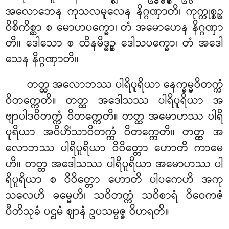
အလောဘေန ကုသလမူလေန နိဂ္ဂဏှာတိ၊ ကုက္ကုစ္စဉ္စ
ဝိစိကိစ္ဆာ စ မောဟပက္ခော၊ တံ အမောဟေန နိဂ္ဂဏှာ
တိ။ ဒေါသော စ ထိနမိဒ္ဓဉ္စ ဒေါသပက္ခော၊ တံ အဒေါ
သေန နိဂ္ဂဏှာတိ။
တတ္ထ အလောဘဿ ပါရိပူရိယာ နေက္ခမ္မဝိတက္ကံ
ဝိတက္ကေတိ။ တတ္ထ အဒေါသဿ ပါရိပူရိယာ အ
ဗျာပါဒဝိတက္ကံ ဝိတက္ကေတိ။ တတ္ထ အမောဟဿ ပါရိ
ပူရိယာ အဝိဟိံသာဝိတက္ကံ ဝိတက္ကေတိ။ တတ္ထ အ
လောဘဿ ပါရိပူရိယာ ဝိဝိတ္တော ဟောတိ ကာမေ
ဟိ။ တတ္ထ အဒေါသဿ ပါရိပူရိယာ အမောဟဿ ပါ
ရိပူရိယာ စ ဝိဝိတ္တော ဟောတိ ပါပကေဟိ အကု
သလေဟိ ဓမ္မေဟိ၊ သဝိတက္ကံ
သဝိစာရံ ဝိဝေကဇံ
ပီတိသုခံ ပဌမံ ဈာနံ ဥပသမ္ပဇ္ဇ ဝိဟရတိ။