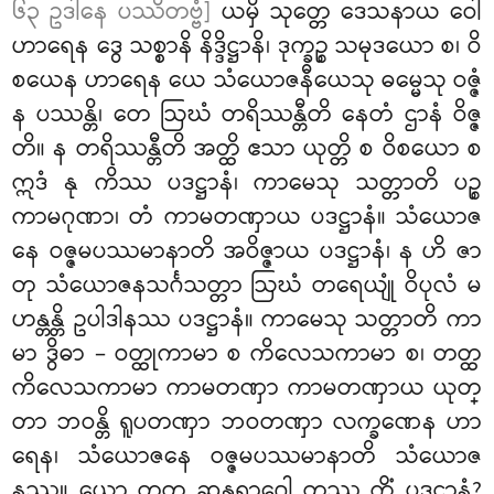
၆၃ ဥဒါနေ ပဿိတဗ္ဗံ]
ယမှိ သုတ္တေ ဒေသနာယ ဝေါ
ဟာရေန ဒွေ သစ္စာနိ နိဒ္ဒိဋ္ဌာနိ၊ ဒုက္ခဉ္စ သမုဒယော စ၊ ဝိ
စယေန ဟာရေန ယေ သံယောဇနီယေသု ဓမ္မေသု ဝဇ္ဇံ
န ပဿန္တိ၊ တေ ဩဃံ တရိဿန္တီတိ နေတံ ဌာနံ ဝိဇ္ဇ
တိ။ န တရိဿန္တီတိ အတ္ထိ ဧသာ ယုတ္တိ စ ဝိစယော စ
ဣဒံ နု ကိဿ ပဒဋ္ဌာနံ၊ ကာမေသု သတ္တာတိ ပဉ္စ
ကာမဂုဏာ၊ တံ ကာမတဏှာယ ပဒဋ္ဌာနံ။ သံယောဇ
နေ ဝဇ္ဇမပဿမာနာတိ အဝိဇ္ဇာယ ပဒဋ္ဌာနံ၊ န ဟိ ဇာ
တု သံယောဇနသင်္ဂသတ္တာ ဩဃံ တရေယျုံ ဝိပုလံ မ
ဟန္တန္တိ ဥပါဒါနဿ ပဒဋ္ဌာနံ။ ကာမေသု သတ္တာတိ ကာ
မာ ဒွိဓာ – ဝတ္ထုကာမာ စ ကိလေသကာမာ စ၊ တတ္ထ
ကိလေသကာမာ ကာမတဏှာ ကာမတဏှာယ ယုတ္
တာ ဘဝန္တိ ရူပတဏှာ ဘဝတဏှာ လက္ခဏေန ဟာ
ရေန၊ သံယောဇနေ ဝဇ္ဇမပဿမာနာတိ သံယောဇ
နဿ။ ယော တတ္ထ ဆန္ဒရာဂေါ တဿ ကိံ ပဒဋ္ဌာနံ?