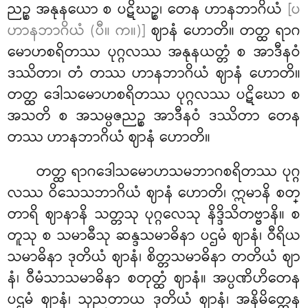
ညဉ္စ အနုနယော စ ပဋိဃဉ္စ၊ တေန ဟာနဘာဂိယံ
[ပ
ဟာနဘာဂိယံ (ပီ။ က။)]
ဈာနံ ဟောတိ။ တတ္ထ
ရာဂ
မောဟစရိတဿ ပုဂ္ဂလဿ အနုနယတ္တံ စ အာဒီနဝံ
ဒဿိတာ၊ တံ တဿ ဟာနဘာဂိယံ ဈာနံ ဟောတိ။
တတ္ထ ဒေါသမောဟစရိတဿ ပုဂ္ဂလဿ ပဋိဃော စ
အသတိ စ အသမ္ပဇညဉ္စ အာဒီနဝံ ဒဿိတာ တေန
တဿ ဟာနဘာဂိယံ ဈာနံ ဟောတိ။
တတ္ထ ရာဂဒေါသမောဟသမဘာဂစရိတဿ ပုဂ္ဂ
လဿ ဝိသေသဘာဂိယံ ဈာနံ ဟောတိ၊ ဣမာနိ စတ္
တာရိ ဈာနာနိ သတ္တသု ပုဂ္ဂလေသု နိဒ္ဒိသိတဗ္ဗာနိ။ စ
တူသု စ သမာဓီသု ဆန္ဒသမာဓိနာ ပဌမံ ဈာနံ၊ ဝီရိယ
သမာဓိနာ ဒုတိယံ ဈာနံ၊ စိတ္တသမာဓိနာ တတိယံ ဈာ
နံ၊ ဝီမံသာသမာဓိနာ စတုတ္ထံ ဈာနံ။ အပ္ပဏိဟိတေန
ပဌမံ ဈာနံ၊ သုညတာယ ဒုတိယံ ဈာနံ၊ အနိမိတ္တေန