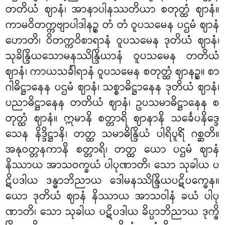
တတိယံ ဈာနံ၊ အာနာပါနဿတိယာ စတုတ္ထံ ဈာနံ။
ကာမဝိတက္ကဗျာပါဒါနဉ္စ တံ တံ ဝူပသမေန ပဌမံ ဈာနံ
ဟောတိ၊ ဝိတက္ကဝိစာရာနံ ဝူပသမေန ဒုတိယံ ဈာနံ၊
သုခိန္ဒြိယသောမနဿိန္ဒြိယာနံ ဝူပသမေန တတိယံ
ဈာနံ၊ ကာယသင်္ခါရာနံ ဝူပသမေန စတုတ္ထံ ဈာနဉ္စ။ စာ
ဂါဓိဋ္ဌာနေန ပဌမံ ဈာနံ၊ သစ္စာဓိဋ္ဌာနေန ဒုတိယံ ဈာနံ၊
ပညာဓိဋ္ဌာနေန တတိယံ ဈာနံ၊ ဥပသမာဓိဋ္ဌာနေန စ
တုတ္ထံ ဈာနံ။ ဣမာနိ စတ္တာရိ ဈာနာနိ သင်္ခေပနိဒ္ဒေ
သေန နိဒ္ဒိဋ္ဌာနိ၊ တတ္ထ သမာဓိန္ဒြိယံ ပါရိပူရိံ ဂစ္ဆတိ။
အနုဝတ္တနကာနိ စတ္တာရိ၊ တတ္ထ ယော ပဌမံ ဈာနံ
နိဿာယ အာသဝက္ခယံ ပါပုဏာတိ၊ သော သုခါယ
ပ
ဋိပဒါယ ဒန္ဓာဘိညာယ ဒေါမနဿိန္ဒြိယပဋိပက္ခေန။
ယော ဒုတိယံ ဈာနံ နိဿာယ အာသဝါနံ ခယံ ပါပု
ဏာတိ၊ သော သုခါယ ပဋိပဒါယ ခိပ္ပာဘိညာယ ဒုက္ခိ