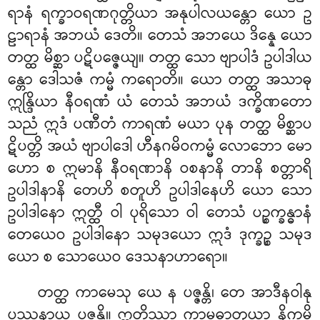
ရာနံ ရက္ခာဝရဏဂုတ္တိယာ အနုပါလယန္တော ယော ဥ
ဠာရာနံ အဘယံ ဒေတိ။ တေသံ အဘယေ ဒိန္နေ ယော
တတ္ထ မိစ္ဆာ ပဋိပဇ္ဇေယျ။ တတ္ထ သော ဗျာပါဒံ ဥပါဒါယ
န္တော ဒေါသဇံ ကမ္မံ ကရောတိ။ ယော တတ္ထ အသာဓု
ဣန္ဒြိယာ နီဝရဏံ ယံ တေသံ အဘယံ ဒက္ခိဏတော
သညံ ဣဒံ ပဏီတံ ကာရဏံ မယာ ပုန တတ္ထ မိစ္ဆာပ
ဋိပတ္တိ အယံ ဗျာပါဒေါ ဟီနဂမိဝကမ္မံ လောဘော မော
ဟော စ ဣမာနိ နီဝရဏာနိ ဝစနာနိ တာနိ စတ္တာရိ
ဥပါဒါနာနိ
တေဟိ စတူဟိ ဥပါဒါနေဟိ ယော သော
ဥပါဒါနော ဣတ္ထီ ဝါ ပုရိသော ဝါ တေသံ ပဉ္စက္ခန္ဓာနံ
တေယေဝ ဥပါဒါနော သမုဒယော ဣဒံ ဒုက္ခဉ္စ သမုဒ
ယော စ သောယေဝ ဒေသနာဟာရော။
တတ္ထ ကာမေသု ယေ န ပဇ္ဇန္တိ၊ တေ အာဒီနဝါနု
ပဿနာယ ပဇ္ဇန္တိ။ ဣတိဿာ ကာမဓာတုယာ နိက္ခမိ