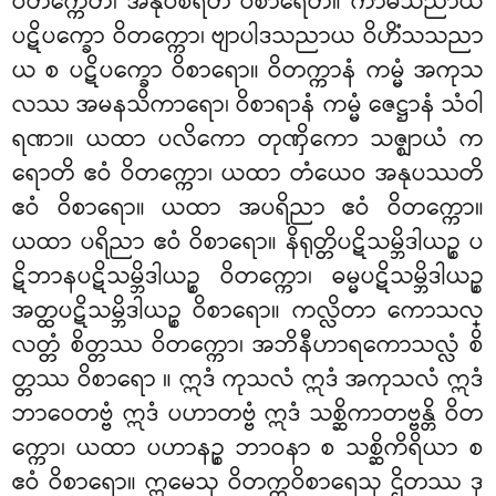
ဝိတက္ကေတိ၊ အနုဝိစရတိ ဝိစာရေတိ။ ကာမသညာယ
ပဋိပက္ခော ဝိတက္ကော၊ ဗျာပါဒသညာယ ဝိဟိံသသညာ
ယ စ ပဋိပက္ခော ဝိစာရော။ ဝိတက္ကာနံ ကမ္မံ အကုသ
လဿ အမနသိကာရော၊ ဝိစာရာနံ ကမ္မံ ဇေဋ္ဌာနံ သံဝါ
ရဏာ။ ယထာ ပလိကော တုဏှိကော သဇ္ဈာယံ က
ရောတိ ဧဝံ ဝိတက္ကော၊ ယထာ တံယေဝ အနုပဿတိ
ဧဝံ ဝိစာရော။ ယထာ အပရိညာ ဧဝံ ဝိတက္ကော။
ယထာ ပရိညာ ဧဝံ ဝိစာရော။ နိရုတ္တိပဋိသမ္ဘိဒါယဉ္စ ပ
ဋိဘာနပဋိသမ္ဘိဒါယဉ္စ ဝိတက္ကော၊ ဓမ္မပဋိသမ္ဘိဒါယဉ္စ
အတ္ထပဋိသမ္ဘိဒါယဉ္စ ဝိစာရော။ ကလ္လိတာ ကောသလ္
လတ္တံ စိတ္တဿ ဝိတက္ကော၊ အဘိနီဟာရကောသလ္လံ စိ
တ္တဿ ဝိစာရော
။ ဣဒံ ကုသလံ ဣဒံ အကုသလံ ဣဒံ
ဘာဝေတဗ္ဗံ ဣဒံ ပဟာတဗ္ဗံ ဣဒံ သစ္ဆိကာတဗ္ဗန္တိ ဝိတ
က္ကော၊ ယထာ ပဟာနဉ္စ ဘာဝနာ စ သစ္ဆိကိရိယာ စ
ဧဝံ ဝိစာရော။ ဣမေသု ဝိတက္ကဝိစာရေသု ဌိတဿ ဒု