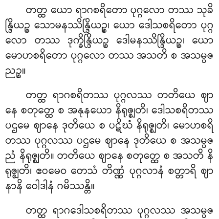
တတ္ထ ယော ရာဂစရိတော ပုဂ္ဂလော တဿ သုခိ
န္ဒြိယဉ္စ သောမနဿိန္ဒြိယဉ္စ၊ ယော ဒေါသစရိတော ပုဂ္ဂ
လော တဿ ဒုက္ခိန္ဒြိယဉ္စ ဒေါမနဿိန္ဒြိယဉ္စ၊ ယော
မောဟစရိတော ပုဂ္ဂလော တဿ အသတိ စ အသမ္ပဇ
ညဉ္စ။
တတ္ထ
ရာဂစရိတဿ ပုဂ္ဂလဿ တတိယေ ဈာ
နေ စတုတ္ထေ စ အနုနယော နိရုဇ္ဈတိ၊ ဒေါသစရိတဿ
ပဌမေ ဈာနေ ဒုတိယေ စ ပဋိဃံ နိရုဇ္ဈတိ၊ မောဟစရိ
တဿ ပုဂ္ဂလဿ ပဌမေ ဈာနေ ဒုတိယေ စ အသမ္ပဇ
ညံ နိရုဇ္ဈတိ။ တတိယေ ဈာနေ စတုတ္ထေ စ အသတိ နိ
ရုဇ္ဈတိ၊ ဧဝမေဝ တေသံ တိဏ္ဏံ ပုဂ္ဂလာနံ စတ္တာရိ ဈာ
နာနိ ဝေါဒါနံ ဂမိဿန္တိ။
တတ္ထ ရာဂဒေါသစရိတဿ ပုဂ္ဂလဿ အသမ္ပဇ