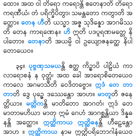
ထော။ အထ ဝါ တိရော ကရောန္တိ ဧတေနာတိ တိရော
ကရဏီယံ၊ တံ ပရိက္ခိပိတွာ၊ သမန္တတော ကတွာတိ အ
တ္ထော။
တေန ဟီ
တိ ယသ္မာ အဇ္ဇ သုဒိန္နော အာဂမိဿ
တိ တေန ကာရဏေန။
ဟိ
ဣတိ ပဒပူရဏမတ္တေ နိ
ပါတော။
တေနာ
တိ အယမ္ပိ ဝါ ဥယျောဇနတ္ထေ နိပါ
တောယေဝ။
။
ပုဗ္ဗဏှသမယ
န္တိ
ဧတ္ထ ကိဉ္စာပိ ပါဠိယံ ကာ
၃၄
လာရောစနံ န ဝုတ္တံ၊ အထ ခေါ အာရောစိတေယေဝ
ကာလေ အဂမာသီတိ ဝေဒိတဗ္ဗော။
ဣဒံ တေ တာ
တာ
တိ ဒွေ ပုဉ္ဇေ ဒဿေန္တော အာဟ။
မာတူ
တိ ဇနေ
တ္တိယာ။
မတ္တိက
န္တိ မာတိတော အာဂတံ၊ ဣဒံ တေ
မာတာမဟိယာ မာတု ဣမံ ဂေဟံ အာဂစ္ဆန္တိယာ ဒိန္နဓ
နန္တိ အတ္ထော။
ဣတ္ထိကာယ ဣတ္ထိဓန
န္တိ ဟီဠေန္တော
အာဟ
။
ဣတ္ထိကာယ
နာမ ဣတ္ထိပရိဘောဂါနံယေဝ