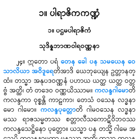
၁။ ပါရာဇိကကဏ္ဍံ
၁။ ပဌမပါရာဇိကံ
သုဒိန္နဘာဏဝါရဝဏ္ဏနာ
။ ဣတော
ပရံ
တေန ခေါ ပန သမယေန ဝေ
၂၄
သာလိယာ အဝိဒူရေ
တိအာဒိ ယေဘုယျေန ဥတ္တာနတ္
ထံ။ တသ္မာ အနုပဒဝဏ္ဏနံ ပဟာယ ယတ္ထ ယတ္ထ ဝတ္တ
ဗ္ဗံ အတ္ထိ၊ တံ တဒေဝ ဝဏ္ဏယိဿာမ။
ကလန္ဒဂါမော
တိ
ကလန္ဒကာ ဝုစ္စန္တိ ကာဠကာ၊ တေသံ ဝသေန လဒ္ဓနာ
မော ဂါမော။
ကလန္ဒပုတ္တော
တိ ဂါမဝသေန လဒ္ဓနာ
မဿ ရာဇသမ္မတဿ စတ္တာလီသကောဋိဝိဘဝဿ
ကလန္ဒသေဋ္ဌိနော ပုတ္တော။ ယသ္မာ ပန တသ္မိံ ဂါမေ အ
ညေပိ ကလန္ဒနာမကာ မနုဿာ အတ္ထိ၊ တသ္မာ ကလန္ဒ