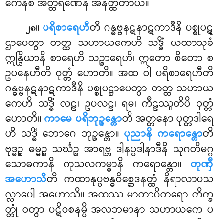
ကေနစိ အတ္ထရဏေန အနတ္ထတာယ။
။
ပရိစာရေဟီ
တိ ဂန္ဓဗ္ဗနဋနာဋကာဒီနိ ပစ္စုပဋ္
၂၈
ဌာပေတွာ တတ္ထ သဟာယကေဟိ သဒ္ဓိံ ယထာသုခံ
ဣန္ဒြိယာနိ စာရေဟိ သဉ္စာရေဟိ၊ ဣတော စိတော စ
ဥပနေဟီတိ ဝုတ္တံ ဟောတိ။ အထ ဝါ ပရိစာရေဟီတိ
ဂန္ဓဗ္ဗနဋနာဋကာဒီနိ ပစ္စုပဋ္ဌာပေတွာ
တတ္ထ သဟာယ
ကေဟိ သဒ္ဓိံ လဠ၊ ဥပလဠ၊ ရမ၊ ကီဠဿူတိပိ ဝုတ္တံ
ဟောတိ။
ကာမေ ပရိဘုဉ္ဇန္တော
တိ အတ္တနော ပုတ္တဒါရေ
ဟိ သဒ္ဓိံ ဘောဂေ ဘုဉ္ဇန္တော။
ပုညာနိ ကရောန္တော
တိ
ဗုဒ္ဓဉ္စ ဓမ္မဉ္စ သင်္ဃဉ္စ အာရဗ္ဘ ဒါနပ္ပဒါနာဒီနိ သုဂတိမဂ္ဂ
သောဓကာနိ ကုသလကမ္မာနိ ကရောန္တော။
တုဏှီ
အဟောသီ
တိ ကထာနုပ္ပဗန္ဓဝိစ္ဆေဒနတ္ထံ နိရာလာပသ
လ္လာပေါ အဟောသိ။ အထဿ မာတာပိတရော တိက္ခ
တ္တုံ ဝတွာ ပဋိဝစနမ္ပိ အလဘမာနာ သဟာယကေ ပ