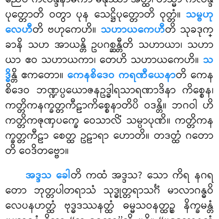
ပုတ္တောတိ ဝတွာ ပုန သေဋ္ဌိပုတ္တောတိ ဝုတ္တံ။
သမ္ဗဟု
လေဟီ
တိ ဗဟုကေဟိ။
သဟာယကေဟီ
တိ သုခဒုက္
ခာနိ သဟ အာယန္တိ ဥပဂစ္ဆန္တီတိ သဟာယာ၊ သဟာ
ယာ ဧဝ သဟာယကာ၊ တေဟိ သဟာယကေဟိ။
သ
ဒ္ဓိ
န္တိ ဧကတော။
ကေနစိဒေဝ ကရဏီယေနာ
တိ ကေန
စိဒေဝ ဘဏ္ဍပ္ပယောဇနဥဒ္ဓါရသာရဏာဒိနာ ကိစ္စေန၊
ကတ္တိကနက္ခတ္တကီဠာကိစ္စေနာတိပိ ဝဒန္တိ။ ဘဂဝါ ဟိ
ကတ္တိကဇုဏှပက္ခေ ဝေသာလိံ သမ္ပာပုဏိ။ ကတ္တိကန
က္ခတ္တကီဠာ စေတ္ထ ဥဠာရာ ဟောတိ။ တဒတ္ထံ ဂတော
တိ ဝေဒိတဗ္ဗော။
အဒ္ဒသ ခေါ
တိ ကထံ အဒ္ဒသ? သော ကိရ နဂရ
တော ဘုတ္တပါတရာသံ သုဒ္ဓုတ္တရာသင်္ဂံ မာလာဂန္ဓဝိ
လေပနဟတ္ထံ ဗုဒ္ဓဒဿနတ္ထံ ဓမ္မသဝနတ္ထဉ္စ နိက္ခမန္တံ