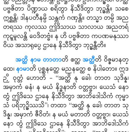
ပဗ္ဗဇိတာ ပိဏ္ဍာယ စရိတွာ
နိသီဒိတွာ ဘုဉ္ဇန္တိ။ သစေ
ဣစ္ဆန္တိ၊ ဒါနပတီနမ္ပိ သန္တကံ ဂဏှန္တိ။ တသ္မာ တမ္ပိ အည
တရဿ ကုလဿ ဤဒိသာယ သာလာယ အညတရံ
ကုဋ္ဋမူလန္တိ ဝေဒိတဗ္ဗံ။ န ဟိ ပဗ္ဗဇိတာ ကပဏမနုဿာ
ဝိယ အသာရုပ္ပေ ဌာနေ နိသီဒိတွာ ဘုဉ္ဇန္တီတိ။
အတ္ထိ နာမ တာတာ
တိ ဧတ္ထ
အတ္ထီ
တိ ဝိဇ္ဇမာနတ္
ထေ၊
နာမာ
တိ ပုစ္ဆနတ္ထေ မညနတ္ထေ စ နိပါတော။ ဣဒ
ဉှိ ဝုတ္တံ ဟောတိ – ‘‘အတ္ထိ နု ခေါ၊ တာတ သုဒိန္န၊
အမှာကံ ဓနံ၊ န မယံ နိဒ္ဓနာတိ ဝတ္တဗ္ဗာ၊ ယေသံ နော
တွံ ဤဒိသေ ဌာနေ နိသီဒိတွာ အာဘိဒေါသိကံ ကုမ္မာ
သံ ပရိဘုဉ္ဇိဿသိ’’၊ တထာ ‘‘အတ္ထိ နု ခေါ၊ တာတ သု
ဒိန္န၊ အမှာကံ ဇီဝိတံ၊ န မယံ မတာတိ ဝတ္တဗ္ဗာ၊ ယေသံ
နော တွံ ဤဒိသေ ဌာနေ နိသီဒိတွာ အာဘိဒေါသိကံ