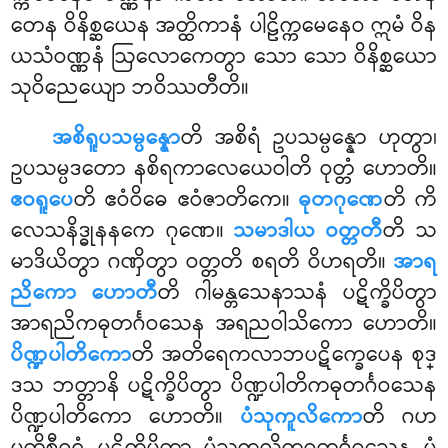
တေန ဝိနိစ္ဆယေန အတ္ထိကာနံ ပါဠိက္ကမေနေဝ ဣမံ ဝိန
ယသံဝဏ္ဏနံ ဩလောကေတွာ သော သော ဝိနိစ္ဆယော
သုဝိညေယျော ဘဝိဿတီတိ။
အစိရူပသမ္ပန္နော
တိ အစိရံ ဥပသမ္ပန္နော ဟုတွာ၊
ဥပသမ္ပဒတော နစိရကာလေယေဝါတိ ဝုတ္တံ ဟောတိ။
ဧဝရူပေ
တိ ဧဝံဝိဓေ ဧဝံဇာတိကေ။
ဓုတဂုဏေ
တိ ကိ
လေသနိဒ္ဓုနနကေ ဂုဏေ။
သမာဒါယ ဝတ္တတီ
တိ သ
မာဒိယိတွာ ဂဏှိတွာ ဝတ္တတိ စရတိ ဝိဟရတိ။
အာရ
ညိကော ဟောတီ
တိ ဂါမန္တသေနာသနံ ပဋိက္ခိပိတွာ
အာရညိကဓုတင်္ဂဝသေန အရညဝါသိကော ဟောတိ။
ပိဏ္ဍပါတိကော
တိ အတိရေကလာဘပဋိက္ခေပေန စုဒ္
ဒသ ဘတ္တာနိ ပဋိက္ခိပိတွာ
ပိဏ္ဍပါတိကဓုတင်္ဂဝသေန
ပိဏ္ဍပါတိကော ဟောတိ။
ပံသုကူလိကော
တိ ဂဟ