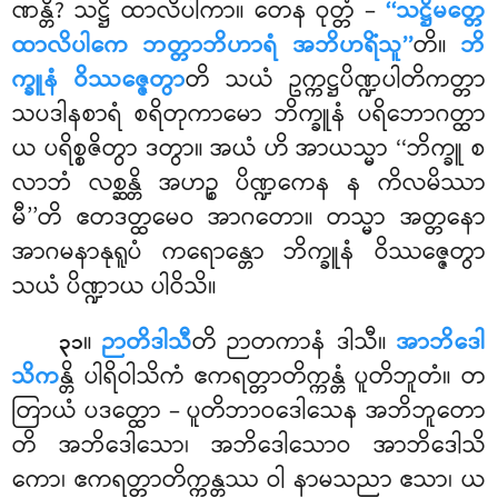
ဏန္တိ? သဋ္ဌိ ထာလိပါကာ။ တေန ဝုတ္တံ –
‘‘သဋ္ဌိမတ္တေ
ထာလိပါကေ ဘတ္တာဘိဟာရံ အဘိဟရိံသူ’’
တိ။
ဘိ
က္ခူနံ ဝိဿဇ္ဇေတွာ
တိ သယံ ဥက္ကဋ္ဌပိဏ္ဍပါတိကတ္တာ
သပဒါနစာရံ စရိတုကာမော ဘိက္ခူနံ ပရိဘောဂတ္ထာ
ယ ပရိစ္စဇိတွာ ဒတွာ။ အယံ ဟိ အာယသ္မာ ‘‘ဘိက္ခူ စ
လာဘံ လစ္ဆန္တိ အဟဉ္စ ပိဏ္ဍကေန န ကိလမိဿာ
မီ’’တိ ဧတဒတ္ထမေဝ အာဂတော။ တသ္မာ အတ္တနော
အာဂမနာနုရူပံ
ကရောန္တော ဘိက္ခူနံ ဝိဿဇ္ဇေတွာ
သယံ ပိဏ္ဍာယ ပါဝိသိ။
။
ဉာတိဒါသီ
တိ
ဉာတကာနံ ဒါသီ။
အာဘိဒေါ
၃၁
သိက
န္တိ ပါရိဝါသိကံ ဧကရတ္တာတိက္ကန္တံ ပူတိဘူတံ။ တ
တြာယံ ပဒတ္ထော – ပူတိဘာဝဒေါသေန အဘိဘူတော
တိ အဘိဒေါသော၊ အဘိဒေါသောဝ အာဘိဒေါသိ
ကော၊ ဧကရတ္တာတိက္ကန္တဿ ဝါ နာမသညာ ဧသာ၊ ယ