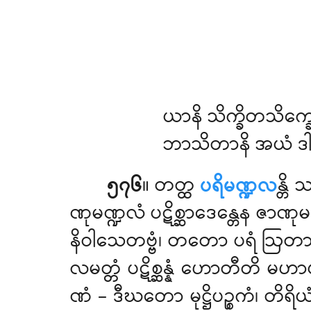
ယာနိ
သိက္ခိတသိက္ခ
ဘာသိတာနိ အယံ ဒါနိ
၅၇၆
။ တတ္ထ
ပရိမဏ္ဍလ
န္တိ
ဏုမဏ္ဍလံ ပဋိစ္ဆာဒေန္တေန ဇာဏု
နိဝါသေတဗ္ဗံ၊ တတော ပရံ ဩတာရေန
လမတ္တံ ပဋိစ္ဆန္နံ ဟောတီတိ မဟာ
ဏံ – ဒီဃတော မုဋ္ဌိပဉ္စကံ၊ တ