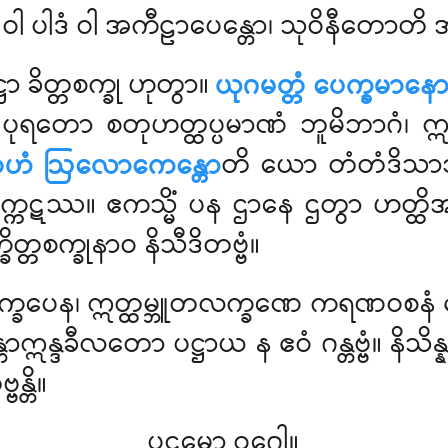
 ဝါ ပါဒံ ဝါ အကီဠာပေန္တော၊ သုဝိနီတောတိ 
ဌာ ခိတ္တစက္ခု ဟုတွာ။
ယုဂမတ္တံ ပေက္ခမာနေ
ုရတော စတုဟတ္ထပ္ပမာဏံ ဘူမိဘာဂံ၊ ဣမိနာပ
 တဟံ ဩလောကေန္တော
တိ ယော တံတံဒိသာဘ
တိ ဒုက္ကဋဿ။ ဧကသ္မိံ ပန ဌာနေ ဌတွာ 
ိတ္တစက္ခုနာဝ နိသီဒိတဗ္ဗံ။
္ခေပေန၊ ဣတ္ထမ္ဘူတလက္ခဏေ ကရဏဝစနံ 
ာဣန္ဒခီလတော ပဋ္ဌာယ န ဧဝံ ဂန္တဗ္ဗံ။ န
န္တိ။
ပဌမော ဝဂ္ဂေါ။