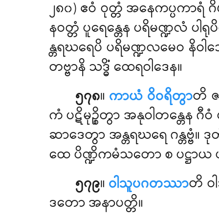
၂၈၀) ဧဝံ ဝုတ္တံ အနေကပ္ပကာရံ
နဝတ္တံ ပူရေန္တေန ပရိမဏ္ဍလံ ပါရ
န္တရဃရေပိ ပရိမဏ္ဍလမေဝ နိဝါသေတ
တဗ္ဗာနိ သဒ္ဓိံ ထေရဝါဒေန။
၅၇၈
။
ကာယံ ဝိဝရိတွာ
တိ ဇတ
ကံ ပဋိမုဉ္စိတွာ အနုဝါတန္တေန ဂ
ဆာဒေတွာ အန္တရဃရေ ဂန္တဗ္ဗံ။ 
ထေ ပိဏ္ဍိကမံသတော စ ပဋ္ဌာယ ပါဒ
၅၇၉
။
ဝါသူပဂတဿာ
တိ ဝ
ဒတော အနာပတ္တိ။