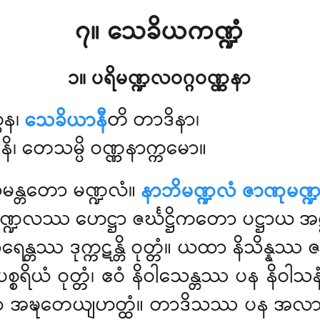
၇။ သေခိယကဏ္ဍံ
၁။ ပရိမဏ္ဍလဝဂ္ဂဝဏ္ဏနာ
ေန၊
သေခိယာနီ
တိ တာဒိနာ၊
၊ တေသမ္ပိ ဝဏ္ဏနာက္ကမော။
 သမန္တတော မဏ္ဍလံ။
နာဘိမဏ္ဍလံ ဇာဏုမဏ
မဏ္ဍလဿ ဟေဋ္ဌာ ဇင်္ဃဋ္ဌိကတော ပဋ္ဌာယ အဋ္
္တဿ ဒုက္ကဋန္တိ ဝုတ္တံ။ ယထာ နိသိန္နဿ 
ပစ္စရိယံ ဝုတ္တံ၊ ဧဝံ နိဝါသေန္တဿ ပန နိဝါ
ိရိယံ အဍ္ဎတေယျဟတ္ထံ။ တာဒိသဿ ပန အလာဘေ