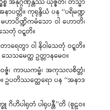
 အနုဂ္ဂဏှန္တဿ ယုဇ္ဇတိ၊ တသ္မာ
အနာပတ္တိ။ ကုရုန္ဒိယံ ပန ‘‘ပရိမဏ္ဍ
ဝါ မဟာပိဏ္ဍိကမံသော ဝါ ဟောတိ၊
ေတုံ ဝဋ္ဋတိ။
တာရေတွာ ဝါ နိဝါသေတုံ ဝဋ္ဋတိ။
္တိ။ သေသမေတ္ထ ဥတ္တာနမေဝ။
ဇ္ဇံ၊ ကာယကမ္မံ၊ အကုသလစိတ္တံ၊
တိ အာဟ။ ဥပတိဿတ္ထေရော ပန ‘‘အနာဒ
။
 ဂိဟိပါရုတံ ပါရုပန္တီ’’တိ (စူဠဝ။