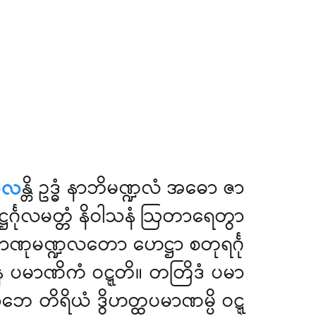
္ဍလ
န္တိ ဥဒ္ဓံ နာဘိမဏ္ဍလံ အဓော ဇာ
ဌင်္ဂုလမတ္တံ နိဝါသနံ ဩတာရေတွာ
ဇာဏုမဏ္ဍလတော ဟေဋ္ဌာ စတုရင်္ဂု
သနံ ပမာဏိကံ ဝဋ္ဋတိ။ တတြိဒံ ပမာ
 တိရိယံ ဒွိဟတ္ထပမာဏမ္ပိ ဝဋ္ဋ