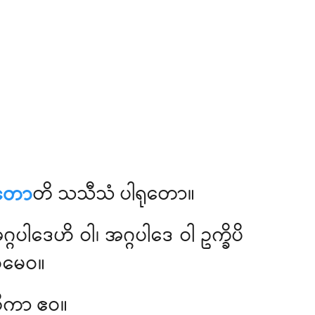
ိတော
တိ သသီသံ ပါရုတော။
္ဂပါဒေဟိ ဝါ၊ အဂ္ဂပါဒေ ဝါ ဥက္ခိပိ
ဏမေဝ။
ထိကာ ဧဝ။