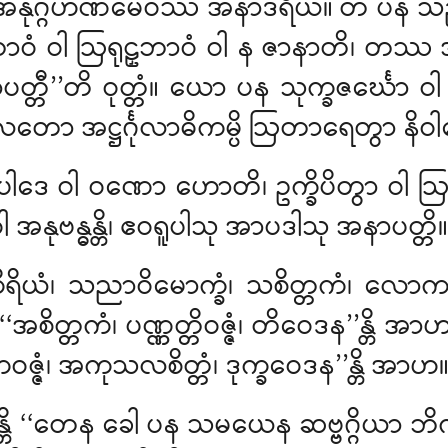
အနုဂ္ဂဟဏမေဝဿ အနာဒရိယံ။ တံ ပန သဉ္စိစ္စ
ဘာဝံ
ဝါ ဩရုဠှဘာဝံ ဝါ န ဇာနာတိ၊ တဿ
္တီ’’တိ ဝုတ္တံ။ ယော ပန သုက္ခဇင်္ဃော 
ာ အဋ္ဌင်္ဂုလာဓိကမ္ပိ ဩတာရေတွာ နိဝါသ
 ပါဒေ ဝါ ဝဏော ဟောတိ၊ ဥက္ခိပိတွာ ဝါ ဩ
ဝါ အနုဗန္ဓန္တိ၊ ဧဝရူပါသု အာပဒါသု အနာပတ
ိရိယံ၊ သညာဝိမောက္ခံ၊ သစိတ္တကံ၊ လောကဝ
‘‘အစိတ္တကံ၊ ပဏ္ဏတ္တိဝဇ္ဇံ၊ တိဝေဒန’’န္
ာကဝဇ္ဇံ၊ အကုသလစိတ္တံ၊ ဒုက္ခဝေဒန’’န္တိ အာဟ
န္တိ ‘‘တေန ခေါ ပန သမယေန ဆဗ္ဗဂ္ဂိယာ ဘိက္ခူ