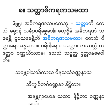
၈။ သတ္တာဓိကရဏသမထာ
။ အဓိကရဏသမထေသု
–
သတ္တာ
တိ တေ
၆၅၅
သံ ဓမ္မာနံ သင်္ချာပရိစ္ဆေဒေါ။ စတုဗ္ဗိဓံ အဓိကရဏံ သ
မေန္တိ ဝူပသမေန္တီတိ
အဓိကရဏသမထာ
။ တေသံ ဝိ
တ္ထာရော ခန္ဓကေ စ ပရိဝါရေ စ ဝုတ္တော၊ တဿတ္ထံ တ
တ္ထေဝ ဝဏ္ဏယိဿာမ။ သေသံ သဗ္ဗတ္ထ ဥတ္တာနမေဝါ
တိ။
သမန္တပါသာဒိကာယ ဝိနယသံဝဏ္ဏနာယ
ဘိက္ခုဝိဘင်္ဂဝဏ္ဏနာ နိဋ္ဌိတာ။
အနန္တရာယေန ယထာ၊ နိဋ္ဌိတာ ဝဏ္ဏနာ
အယံ၊