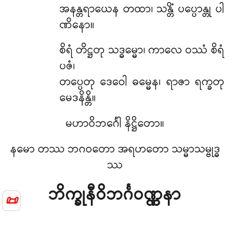
အနန္တရာယေန တထာ၊ သန္တိံ ပပ္ပောန္တု ပါ
ဏိနော။
စိရံ တိဋ္ဌတု သဒ္ဓမ္မော၊ ကာလေ ဝဿံ စိရံ
ပဇံ၊
တပ္ပေတု ဒေဝေါ ဓမ္မေန၊ ရာဇာ ရက္ခတု
မေဒနိန္တိ။
မဟာဝိဘင်္ဂေါ နိဋ္ဌိတော။
နမော တဿ ဘဂဝတော အရဟတော သမ္မာသမ္ဗုဒ္ဓ
ဿ
ဘိက္ခုနီဝိဘင်္ဂဝဏ္ဏနာ
📜