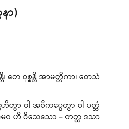
္ဏနာ)
န္တိ၊ တေ ဝုစ္စန္တိ အာမတ္တိကာ၊ တေသံ
ဌဟိတွာ ဝါ အဝိကပ္ပေတွာ ဝါ ပတ္တံ
ယမေဝ ဟိ ဝိသေသော – တတ္ထ ဒသာ