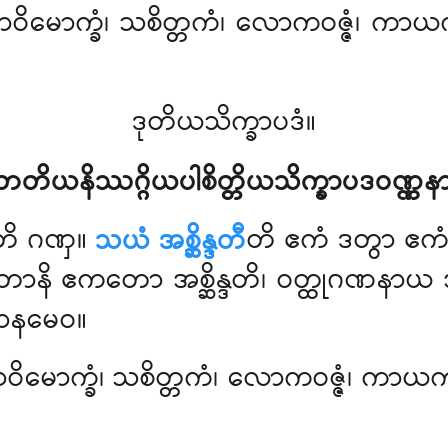
ာဝိမောက္ခံ၊ သစိတ္တကံ၊ လောကဝဇ္ဇံ၊ ကာယကမ
ဒုတိယသိက္ခာပဒံ။
တတိယနိဿဂ္ဂိယပါစိတ္တိယသိက္ခာပဒဝဏ္ဏန
တိ ဂဏှ။
သယံ အစ္ဆိန္ဒတီ
တိ ဧကံ ဒတွာ ဧကံ အ
တာနိ ဧကတော အစ္ဆိန္ဒတိ၊ ဝတ္ထုဂဏနာယ အ
တာနမေဝ။
ဝိမောက္ခံ၊ သစိတ္တကံ၊ လောကဝဇ္ဇံ၊ ကာယကမ္မ