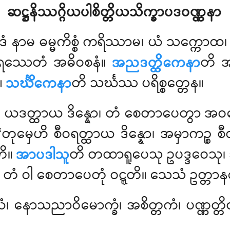
ဆဋ္ဌနိဿဂ္ဂိယပါစိတ္တိယသိက္ခာပဒဝဏ္ဏနာ
‘‘ဣဒံ နာမ ဓမ္မကိစ္စံ ကရိဿာမ၊ ယံ သက္ကောထ
က္ခာရဿေတံ အဓိဝစနံ။
အညဒတ္ထိကေနာ
တိ 
န။
သင်္ဃိကေနာ
တိ သင်္ဃဿ ပရိစ္စတ္တေန။
ိ ယဒတ္ထာယ ဒိန္နော၊ တံ စေတာပေတွာ
‘တုမှေဟိ စီဝရတ္ထာယ ဒိန္နော၊ အမှာကဉ္စ
တိ။
အာပဒါသူ
တိ တထာရူပေသု ဥပဒ္ဒဝေသု၊ ဘ
 ဝါ တံ ဝါ စေတာပေတုံ ဝဋ္ဋတိ။ သေသံ ဥတ္တာ
 နောသညာဝိမောက္ခံ၊ အစိတ္တကံ၊ ပဏ္ဏတ္တိဝဇ္ဇ