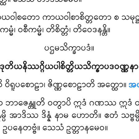
 ကာယဝါစတော ကာယဝါစာစိတ္တတော စ သမုဋ
မ္မံ၊ ဝစီကမ္မံ၊ တိစိတ္တံ၊ တိဝေဒနန္တိ။
ပဌမသိက္ခာပဒံ။
ဒုတိယနိဿဂ္ဂိယပါစိတ္တိယသိက္ခာပဒဝဏ္ဏနာ
ိ ဝိရူပစောဠာ၊ ဇိဏ္ဏစောဠာတိ အတ္ထော။
အ
ပတ္တာ ဘာဇေန္တူတိ ဝတွာပိ ဣဒံ ဂဏဿ ဣဒံ တ
္ပိ အာဒိဿ ဒိန္နံ နာမ ဟောတိ။ ဧတံ သဗ္ဗ
 ဥပနေတဗ္ဗံ။ သေသံ ဥတ္တာနမေဝ။