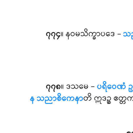
၇၇၄
။ နဝမသိက္ခာပဒေ –
သ
၇၇၈
။ ဒသမေ –
ပရိဝေဏံ ဥန
န သညာစိကေနာ
တိ ဣဒဉ္စ ဧတ္