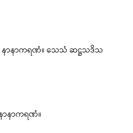
 နာနာကရဏံ။ သေသံ ဆဋ္ဌသဒိသ
 နာနာကရဏံ။