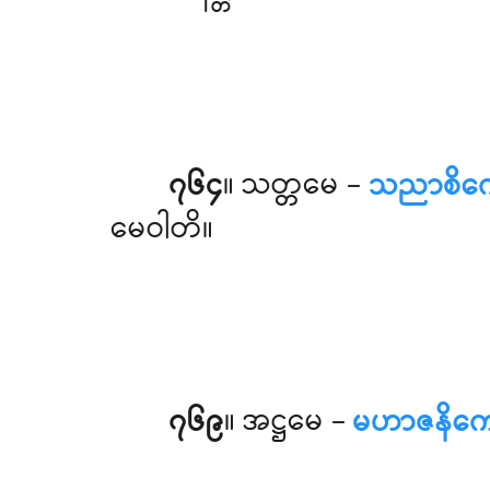
၇၆၄
။ သတ္တမေ –
သညာစိက
မေဝါတိ။
၇၆၉
။ အဋ္ဌမေ
–
မဟာဇနိက