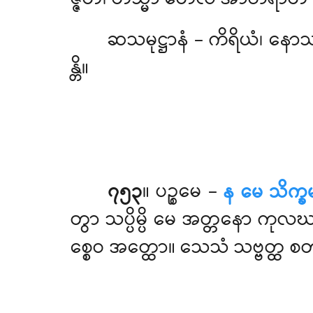
ဇ္ဇတိ၊ တသ္မာ တေလံ အာဟရာတိ
ဆသမုဋ္ဌာနံ – ကိရိယံ၊ နောသည
န္တိ။
၇၅၃
။ ပဉ္စမေ
–
န မေ သိက္
တွာ သပ္ပိမ္ပိ မေ အတ္တနော
စ္စေဝ အတ္ထော။ သေသံ သဗ္ဗတ္ထ 