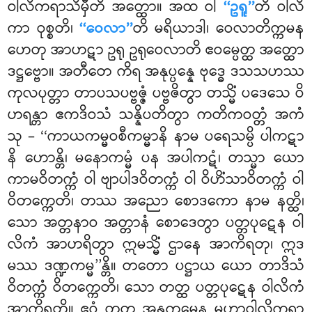
ဝါလိကရာသိမှီတိ အတ္ထော။ အထ ဝါ
‘‘ဥရူ’’
တိ ဝါလိ
ကာ ဝုစ္စတိ၊
‘‘ဝေလာ’’
တိ မရိယာဒါ၊ ဝေလာတိက္ကမန
ဟေတု အာဟဋာ ဥရု ဥရုဝေလာတိ ဧဝမ္ပေတ္ထ အတ္ထော
ဒဋ္ဌဗ္ဗော။ အတီတေ ကိရ အနုပ္ပန္နေ ဗုဒ္ဓေ ဒသသဟဿ
ကုလပုတ္တာ တာပသပဗ္ဗဇ္ဇံ ပဗ္ဗဇိတွာ တသ္မိံ ပဒေသေ ဝိ
ဟရန္တာ ဧကဒိဝသံ သန္နိပတိတွာ ကတိကဝတ္တံ အကံ
သု – ‘‘ကာယကမ္မဝစီကမ္မာနိ နာမ ပရေသမ္ပိ ပါကဋာ
နိ ဟောန္တိ၊ မနောကမ္မံ ပန အပါကဋံ၊ တသ္မာ ယော
ကာမဝိတက္ကံ ဝါ ဗျာပါဒဝိတက္ကံ ဝါ ဝိဟိံသာဝိတက္ကံ ဝါ
ဝိတက္ကေတိ၊ တဿ အညော စောဒကော နာမ နတ္ထိ၊
သော အတ္တနာဝ အတ္တာနံ စောဒေတွာ ပတ္တပုဋေန ဝါ
လိကံ အာဟရိတွာ ဣမသ္မိံ ဌာနေ အာကိရတု၊ ဣဒ
မဿ ဒဏ္ဍကမ္မ’’န္တိ။ တတော ပဋ္ဌာယ ယော တာဒိသံ
ဝိတက္ကံ ဝိတက္ကေတိ၊ သော တတ္ထ ပတ္တပုဋေန ဝါလိကံ
အာကိရတိ။ ဧဝံ တတ္ထ အနုက္ကမေန မဟာဝါလိကရာ