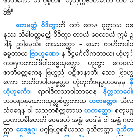
ဇာတိကော’’တိ ဝုစ္စတိ။ ‘‘ဟုဟုက္ကဇာတိကော’’တိပိ
ပ
ဌန္တိ။
ဧတမတ္ထံ ဝိဒိတွာ
တိ ဧတံ တေန ဝုတ္တဿ ဝစ
နဿ သိခါပတ္တမတ္ထံ ဝိဒိတွာ တာယံ ဝေလာယံ ဣမံ ဥ
ဒါနံ ဥဒါနေသိ။ တဿတ္ထော – ယော ဗာဟိတပါပ
ဓမ္မတာယ
ဗြာဟ္မဏော
န ဒိဋ္ဌမင်္ဂလိကတာယ၊ ဟုံဟုင်္
ကာရကဘာဝါဒိပါပဓမ္မယုတ္တော ဟုတွာ ကေဝလံ
ဇာတိမတ္တကေန ဗြဟ္မညံ ပဋိဇာနာတိ၊ သော ဗြာဟ္မ
ဏော ဗာဟိတပါပဓမ္မတ္တာ ဟုံဟုင်္ကာရပ္ပဟာနေန
နိ
ဟုံဟုင်္ကော၊
ရာဂါဒိကသာဝါဘာဝေန
နိက္ကသာဝေါ၊
ဘာဝနာနုယောဂယုတ္တစိတ္တတာယ
ယတတ္တော၊
သီလ
သံဝရေန ဝါ သညတစိတ္တတာယ
ယတတ္တော၊
စတုမဂ္ဂ
ဉာဏသင်္ခါတေဟိ ဝေဒေဟိ အန္တံ၊ ဝေဒါနံ ဝါ အန္တံ ဂတ
တ္တာ
ဝေဒန္တဂူ၊
မဂ္ဂဗြဟ္မစရိယဿ ဝုသိတတ္တာ
ဝုသိတ