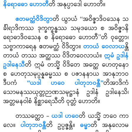
နိရောဓော ဟောတီ
တိ အနုပ္ပာဒေါ ဟောတိ။
ဧတမတ္ထံ
ဝိဒိတွာ
တိ ယွာယံ ‘‘အဝိဇ္ဇာဒိဝသေန သ
င်္ခါရာဒိကဿ ဒုက္ခက္ခန္ဓဿ သမုဒယော စ အဝိဇ္ဇာနိ
ရောဓာဒိဝသေန စ နိရောဓော ဟောတီ’’တိ ဝုတ္တော၊
သဗ္ဗာကာရေန ဧတမတ္ထံ ဝိဒိတွာ။
တာယံ ဝေလာယ
န္တိ
တာယံ တဿ အတ္ထဿ ဝိဒိတဝေလာယံ။
ဣမံ ဥဒါနံ
ဥဒါနေသီ
တိ ဣမံ တသ္မိံ ဝိဒိတေ အတ္ထေ ဟေတုနော
စ ဟေတုသမုပ္ပန္နဓမ္မဿ စ ပဇာနနာယ အာနုဘာဝ
ဒီပကံ
‘‘ယဒါ ဟဝေ ပါတုဘဝန္တီ’’
တိအာဒိကံ
သောမနဿယုတ္တဉာဏသမုဋ္ဌာနံ ဥဒါနံ ဥဒါနေသိ၊
အတ္တမနဝါစံ နိစ္ဆာရေသီတိ ဝုတ္တံ ဟောတိ။
တဿတ္ထော –
ယဒါ ဟဝေ
တိ ယသ္မိံ ဘဝေ ကာ
လေ။
ပါတုဘဝန္တီ
တိ ဥပ္ပဇ္ဇန္တိ။
ဓမ္မာ
တိ အနုလောမ