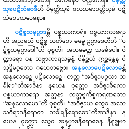
ယထာအာဘုဇိတေန ဧကေနေဝ ပလ္လင်္ကေန။
ဝိမုတ္တိ
သုခပဋိသံဝေဒီ
တိ ဝိမုတ္တိသုခံ ဖလသမာပတ္တိသုခံ ပဋိ
သံဝေဒယမာနော။
ပဋိစ္စသမုပ္ပာဒ
န္တိ
ပစ္စယာကာရံ။ ပစ္စယာကာရော
ဟိ အညမညံ ပဋိစ္စ သဟိတေ ဓမ္မေ ဥပ္ပာဒေတီတိ ‘‘ပ
ဋိစ္စသမုပ္ပာဒေါ’’တိ ဝုစ္စတိ။ အယမေတ္ထ သင်္ခေပေါ။ ဝိ
တ္ထာရော ပန သဗ္ဗာကာရသမ္ပန္နံ ဝိနိစ္ဆယံ ဣစ္ဆန္တေန ဝိ
သုဒ္ဓိမဂ္ဂတော ဂဟေတဗ္ဗော။
အနုလောမပဋိလောမ
န္တိ
အနုလောမဉ္စ ပဋိလောမဉ္စ။ တတ္ထ ‘‘အဝိဇ္ဇာပစ္စယာ သ
င်္ခါရာ’’တိအာဒိနာ နယေန ဝုတ္တော အဝိဇ္ဇာဒိကော
ပစ္စယာကာရော အတ္တနာ ကတ္တဗ္ဗကိစ္စကရဏတော
‘‘အနုလောမော’’တိ ဝုစ္စတိ။ ‘‘အဝိဇ္ဇာယ တွေဝ အသေ
သဝိရာဂနိရောဓာ သင်္ခါရနိရောဓော’’တိအာဒိနာ န
ယေန ဝုတ္တော သွေဝ အနုပ္ပာဒနိရောဓေန နိရုဇ္ဈမာ