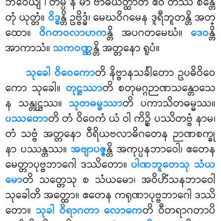
ဘဝေယျ
၊ တမ္ပိ နံ မာ ဗာဓယိတ္ထာတိ ဧဝံ တဿ စိန္တေ
တုံ ယုတ္တံ။
ဝိဒ္ဓ
န္တိ ဥဗ္ဗိဒ္ဓံ၊ မေဃဝိဂမေန
ဒူရီဘူတန္တိ အတ္
ထော။
ဝိဂတဝလာဟက
န္တိ အပဂတမေဃံ။
ဒေဝ
န္တိ
အာကာသံ။
သကဝဏ္ဏ
န္တိ အတ္တနော ရူပံ။
သုခေါ ဝိဝေကော
တိ နိဗ္ဗာနသင်္ခါတော ဥပဓိဝိဝေ
ကော သုခေါ။
တုဋ္ဌဿာ
တိ စတုမဂ္ဂဉာဏသန္တောသေ
န သန္တုဋ္ဌဿ။
သုတဓမ္မဿာ
တိ ပကာသိတဓမ္မဿ။
ပဿတော
တိ တံ ဝိဝေကံ ယံ ဝါ ကိဉ္စိ ပဿိတဗ္ဗံ နာမ၊
တံ သဗ္ဗံ အတ္တနော ဝီရိယဗလာဓိဂတေန ဉာဏစက္ခု
နာ ပဿန္တဿ။
အဗျာပဇ္ဇ
န္တိ အကုပ္ပနဘာဝေါ၊ ဧတေန
မေတ္တာပုဗ္ဗဘာဂေါ ဒဿိတော။
ပါဏဘူတေသု သံယ
မော
တိ သတ္တေသု စ သံယမော၊ အဝိဟိံသနဘာဝေါ
သုခေါတိ အတ္ထော။ ဧတေန ကရုဏာပုဗ္ဗဘာဂေါ ဒဿိ
တော။
သုခါ ဝိရာဂတာ လောကေ
တိ ဝီတရာဂတာပိ