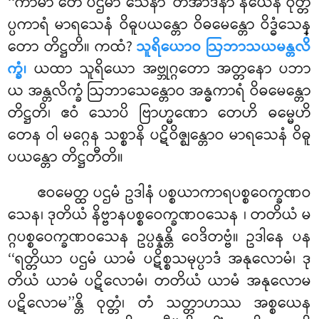
‘‘ကာမာ တေ ပဌမာ သေနာ’’တိအာဒိနာ နယေန ဝုတ္တ
ပ္ပကာရံ မာရသေနံ ဝိဓူပယန္တော ဝိဓမေန္တော ဝိဒ္ဓံသေန္
တော တိဋ္ဌတိ။ ကထံ?
သူရိယောဝ ဩဘာသယမန္တလိ
က္ခံ၊
ယထာ သူရိယော အဗ္ဘုဂ္ဂတော အတ္တနော ပဘာ
ယ အန္တလိက္ခံ ဩဘာသေန္တောဝ အန္ဓကာရံ ဝိဓမေန္တော
တိဋ္ဌတိ၊ ဧဝံ သောပိ ဗြာဟ္မဏော တေဟိ ဓမ္မေဟိ
တေန ဝါ မဂ္ဂေန သစ္စာနိ ပဋိဝိဇ္ဈန္တောဝ မာရသေနံ ဝိဓူ
ပယန္တော တိဋ္ဌတီတိ။
ဧဝမေတ္ထ ပဌမံ ဥဒါနံ ပစ္စယာကာရပစ္စဝေက္ခဏဝ
သေန၊ ဒုတိယံ နိဗ္ဗာနပစ္စဝေက္ခဏဝသေန
၊ တတိယံ မ
ဂ္ဂပစ္စဝေက္ခဏဝသေန ဥပ္ပန္နန္တိ ဝေဒိတဗ္ဗံ။ ဥဒါနေ ပန
‘‘ရတ္တိယာ ပဌမံ ယာမံ ပဋိစ္စသမုပ္ပာဒံ အနုလောမံ၊ ဒု
တိယံ ယာမံ ပဋိလောမံ၊ တတိယံ ယာမံ အနုလောမ
ပဋိလောမ’’န္တိ ဝုတ္တံ၊ တံ သတ္တာဟဿ အစ္စယေန