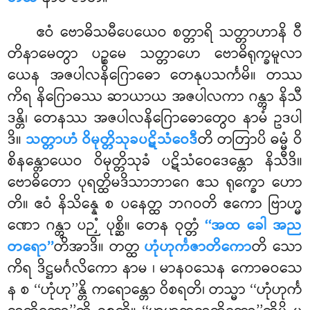
ဧဝံ ဗောဓိသမီပေယေဝ စတ္တာရိ သတ္တာဟာနိ ဝီ
တိနာမေတွာ ပဉ္စမေ သတ္တာဟေ ဗောဓိရုက္ခမူလာ
ယေန အဇပါလနိဂြောဓော တေနုပသင်္ကမိ။ တဿ
ကိရ နိဂြောဓဿ ဆာယာယ အဇပါလကာ ဂန္တွာ နိသီ
ဒန္တိ၊ တေနဿ အဇပါလနိဂြောဓောတွေဝ နာမံ ဥဒပါ
ဒိ။
သတ္တာဟံ ဝိမုတ္တိသုခပဋိသံဝေဒီ
တိ တတြာပိ ဓမ္မံ ဝိ
စိနန္တောယေဝ ဝိမုတ္တိသုခံ ပဋိသံဝေဒေန္တော နိသီဒိ။
ဗောဓိတော ပုရတ္ထိမဒိသာဘာဂေ ဧသ ရုက္ခော ဟော
တိ။ ဧဝံ နိသိန္နေ စ ပနေတ္ထ ဘဂဝတိ ဧကော ဗြာဟ္မ
ဏော ဂန္တွာ ပဉှံ ပုစ္ဆိ။ တေန ဝုတ္တံ
‘‘အထ ခေါ အည
တရော’’
တိအာဒိ။ တတ္ထ
ဟုံဟုင်္ကဇာတိကော
တိ သော
ကိရ ဒိဋ္ဌမင်္ဂလိကော နာမ
၊ မာနဝသေန ကောဓဝသေ
န စ ‘‘ဟုံဟု’’န္တိ ကရောန္တော ဝိစရတိ၊ တသ္မာ ‘‘ဟုံဟုင်္က