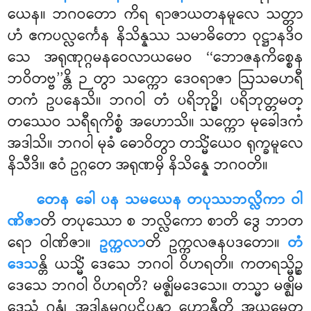
ယေန။ ဘဂဝတော ကိရ ရာဇာယတနမူလေ သတ္တာ
ဟံ ဧကပလ္လင်္ကေန နိသိန္နဿ သမာဓိတော ဝုဋ္ဌာနဒိဝ
သေ အရုဏုဂ္ဂမနဝေလာယမေဝ ‘‘ဘောဇနကိစ္စေန
ဘဝိတဗ္ဗ’’န္တိ ဉတွာ သက္ကော ဒေဝရာဇာ ဩသဓဟရီ
တကံ ဥပနေသိ။ ဘဂဝါ တံ ပရိဘုဉ္ဇိ၊ ပရိဘုတ္တမတ္
တဿေဝ သရီရကိစ္စံ အဟောသိ။ သက္ကော မုခေါဒကံ
အဒါသိ။ ဘဂဝါ မုခံ ဓောဝိတွာ တသ္မိံယေဝ ရုက္ခမူလေ
နိသီဒိ။ ဧဝံ ဥဂ္ဂတေ အရုဏမှိ နိသိန္နေ ဘဂဝတိ။
တေန ခေါ ပန သမယေန တပုဿဘလ္လိကာ ဝါ
ဏိဇာ
တိ တပုဿော စ ဘလ္လိကော စာတိ ဒွေ ဘာတ
ရော ဝါဏိဇာ။
ဥက္ကလာ
တိ ဥက္ကလဇနပဒတော။
တံ
ဒေသ
န္တိ ယသ္မိံ ဒေသေ ဘဂဝါ ဝိဟရတိ။ ကတရသ္မိဉ္စ
ဒေသေ ဘဂဝါ ဝိဟရတိ? မဇ္ဈိမဒေသေ။ တသ္မာ မဇ္ဈိမ
ဒေသံ ဂန္တုံ အဒ္ဓါနမဂ္ဂပ္ပဋိပန္နာ
ဟောန္တီတိ အယမေတ္ထ