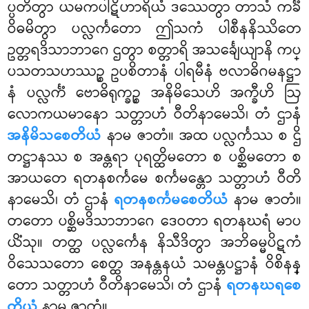
ပ္ပတိတွာ ယမကပါဋိဟာရိယံ ဒဿေတွာ တာသံ ကင်္ခံ
ဝိဓမိတွာ ပလ္လင်္ကတော ဤသကံ ပါစီနနိဿိတေ
ဥတ္တရဒိသာဘာဂေ ဌတွာ စတ္တာရိ အသင်္ချေယျာနိ ကပ္
ပသတသဟဿဉ္စ ဥပစိတာနံ ပါရမီနံ ဗလာဓိဂမနဋ္ဌာ
နံ ပလ္လင်္ကံ ဗောဓိရုက္ခဉ္စ အနိမိသေဟိ အက္ခီဟိ ဩ
လောကယမာနော သတ္တာဟံ ဝီတိနာမေသိ၊ တံ ဌာနံ
အနိမိသစေတိယံ
နာမ ဇာတံ။ အထ ပလ္လင်္ကဿ စ ဌိ
တဋ္ဌာနဿ စ အန္တရာ ပုရတ္ထိမတော စ ပစ္ဆိမတော စ
အာယတေ ရတနစင်္ကမေ စင်္ကမန္တော သတ္တာဟံ ဝီတိ
နာမေသိ၊ တံ ဌာနံ
ရတနစင်္ကမစေတိယံ
နာမ ဇာတံ။
တတော ပစ္ဆိမဒိသာဘာဂေ ဒေဝတာ ရတနဃရံ မာပ
ယိံသု။ တတ္ထ ပလ္လင်္ကေန နိသီဒိတွာ အဘိဓမ္မပိဋကံ
ဝိသေသတော စေတ္ထ အနန္တနယံ သမန္တပဋ္ဌာနံ
ဝိစိနန္
တော သတ္တာဟံ ဝီတိနာမေသိ၊ တံ ဌာနံ
ရတနဃရစေ
တိယံ
နာမ ဇာတံ။