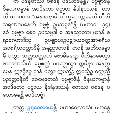
ကိံ ပနေတဿ
ဝစနေ ပယောဇနန္တိ? ပဗ္ဗဇ္ဇာဒီနံ
ဝိနယကမ္မာနံ အာဒိတော ပဋ္ဌာယ နိဒါနဒဿနံ။ ယာ
ဟိ ဘဂဝတာ ‘‘အနုဇာနာမိ၊ ဘိက္ခဝေ၊ ဣမေဟိ တီဟိ
သရဏဂမနေဟိ ပဗ္ဗဇ္ဇံ ဥပသမ္ပဒ’’န္တိ (မဟာဝ။ ၃၄)
ဧဝံ ပဗ္ဗဇ္ဇာ စေဝ ဥပသမ္ပဒါ စ အနုညာတာ၊ ယာနိ စ
ရာဇဂဟာဒီသု ဥပဇ္ဈာယဥပဇ္ဈာယဝတ္တအာစရိယ
အာစရိယဝတ္တာဒီနိ အနုညာတာနိ၊ တာနိ အဘိသမ္ဗော
ဓိံ ပတွာ သတ္တသတ္တာဟံ ဗောဓိမဏ္ဍေ ဝီတိနာမေတွာ
ဗာရာဏသိယံ ဓမ္မစက္ကံ ပဝတ္တေတွာ ဣမိနာ အနုက္က
မေန ဣဒဉ္စိဒဉ္စ ဌာနံ ပတွာ ဣမသ္မိဉ္စ ဣမသ္မိဉ္စ ဝတ္ထုသ္မိံ
ပညတ္တာနီတိ ဧဝမေတေသံ ပဗ္ဗဇ္ဇာဒီနံ ဝိနယကမ္မာနံ
အာဒိတော ပဋ္ဌာယ နိဒါနဒဿနံ ဧတဿ ဝစနေ ပ
ယောဇနန္တိ ဝေဒိတဗ္ဗံ။
တတ္ထ
ဥရုဝေလာယ
န္တိ မဟာဝေလာယံ၊ မဟန္တေ