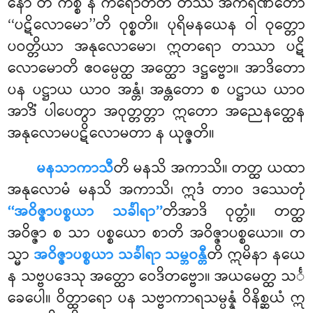
နော တံ ကိစ္စံ န ကရောတီတိ တဿ အကရဏတော
‘‘ပဋိလောမော’’တိ ဝုစ္စတိ။ ပုရိမနယေန ဝါ ဝုတ္တော
ပဝတ္တိယာ အနုလောမော၊ ဣတရော တဿာ ပဋိ
လောမောတိ ဧဝမ္ပေတ္ထ အတ္ထော ဒဋ္ဌဗ္ဗော။ အာဒိတော
ပန ပဋ္ဌာယ ယာဝ အန္တံ၊ အန္တတော စ ပဋ္ဌာယ ယာဝ
အာဒိံ ပါပေတွာ အဝုတ္တတ္တာ ဣတော အညေနတ္ထေန
အနုလောမပဋိလောမတာ န ယုဇ္ဇတိ။
မနသာကာသီ
တိ မနသိ အကာသိ။ တတ္ထ ယထာ
အနုလောမံ မနသိ အကာသိ၊ ဣဒံ တာဝ ဒဿေတုံ
‘‘အဝိဇ္ဇာပစ္စယာ သင်္ခါရာ’’
တိအာဒိ ဝုတ္တံ။ တတ္ထ
အဝိဇ္ဇာ စ သာ ပစ္စယော စာတိ အဝိဇ္ဇာပစ္စယော။ တ
သ္မာ
အဝိဇ္ဇာပစ္စယာ သင်္ခါရာ သမ္ဘဝန္တီ
တိ ဣမိနာ နယေ
န သဗ္ဗပဒေသု အတ္ထော ဝေဒိတဗ္ဗော။ အယမေတ္ထ သင်္
ခေပေါ။ ဝိတ္ထာရော ပန သဗ္ဗာကာရသမ္ပန္နံ ဝိနိစ္ဆယံ ဣ