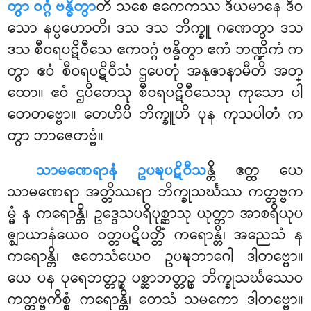
တွာ ဝဂ္ဂံ ဗန္ဓိတွာ
တိ သစေ ဧကေကဿ ဒိယမာနေ ဒိဝ
သော နပ္ပဟောတိ၊ ဒသ ဒသ ဘိက္ခူ
ဂဏေတွာ ဒသ
ဒသ စီဝရပဋိဝီသေ ဧကဝဂ္ဂံ ဗန္ဓိတွာ ဧကံ ဘဏ္ဍိကံ က
တွာ ဧဝံ စီဝရပဋိဝီသံ ဌပေတုံ အနုဇာနာမီတိ အတ္
ထော။ ဧဝံ ဌပိတေသု
စီဝရပဋိဝီသေသု ကုသော ပါ
တေတဗ္ဗော။ တေဟိပိ ဘိက္ခူဟိ ပုန ကုသပါတံ က
တွာ ဘာဇေတဗ္ဗံ။
သာမဏေရာနံ ဥပဍ္ဎပဋိဝီသ
န္တိ ဧတ္ထ ယေ
သာမဏေရာ အတ္တိဿရာ ဘိက္ခုသင်္ဃဿ ကတ္တဗ္ဗက
မ္မံ န ကရောန္တိ၊ ဥဒ္ဒေသပရိပုစ္ဆာသု ယုတ္တာ အာစရိယုပ
ဇ္ဈာယာနံယေဝ ဝတ္တပဋိပတ္တိံ ကရောန္တိ၊ အညေသံ န
ကရောန္တိ၊ ဧတေသံယေဝ ဥပဍ္ဎဘာဂေါ ဒါတဗ္ဗော။
ယေ ပန ပုရေဘတ္တဉ္စ ပစ္ဆာဘတ္တဉ္စ ဘိက္ခုသင်္ဃဿေဝ
ကတ္တဗ္ဗကိစ္စံ ကရောန္တိ၊ တေသံ သမကော ဒါတဗ္ဗော။