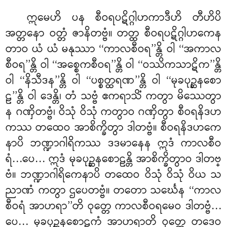
ဣမေဟိ
ပန စီဝရပဋိဂ္ဂါဟကာဒီဟိ တီဟိပိ
အတ္တနော ဝတ္တံ ဇာနိတဗ္ဗံ။ တတ္ထ စီဝရပဋိဂ္ဂါဟကေန
တာဝ ယံ ယံ မနုဿာ ‘‘ကာလစီဝရ’’န္တိ ဝါ ‘‘အကာလ
စီဝရ’’န္တိ ဝါ ‘‘အစ္စေကစီဝရ’’န္တိ ဝါ ‘‘ဝဿိကသာဋိက’’န္တိ
ဝါ ‘‘နိသီဒန’’န္တိ ဝါ ‘‘ပစ္စတ္ထရဏ’’န္တိ ဝါ ‘‘မုခပုဉ္ဆနစော
ဠ’’န္တိ ဝါ ဒေန္တိ၊ တံ သဗ္ဗံ ဧကရာသိံ ကတွာ မိဿေတွာ
န ဂဏှိတဗ္ဗံ၊ ဝိသုံ ဝိသုံ ကတွာဝ ဂဏှိတွာ စီဝရနိဒဟ
ကဿ တထေဝ အာစိက္ခိတွာ ဒါတဗ္ဗံ။ စီဝရနိဒဟကေ
နာပိ ဘဏ္ဍာဂါရိကဿ ဒဒမာနေန ဣဒံ ကာလစီဝ
ရံ…ပေ… ဣဒံ မုခပုဉ္ဆနစောဠန္တိ အာစိက္ခိတွာဝ ဒါတဗ္
ဗံ။ ဘဏ္ဍာဂါရိကေနာပိ တထေဝ ဝိသုံ ဝိသုံ ဝိယ သ
ညာဏံ ကတွာ ဌပေတဗ္ဗံ။ တတော သင်္ဃေန ‘‘ကာလ
စီဝရံ အာဟရာ’’တိ ဝုတ္တေ ကာလစီဝရမေဝ ဒါတဗ္ဗံ…
ပေ… မုခပုဉ္ဆနစောဠကံ အာဟရာတိ ဝုတ္တေ တဒေဝ