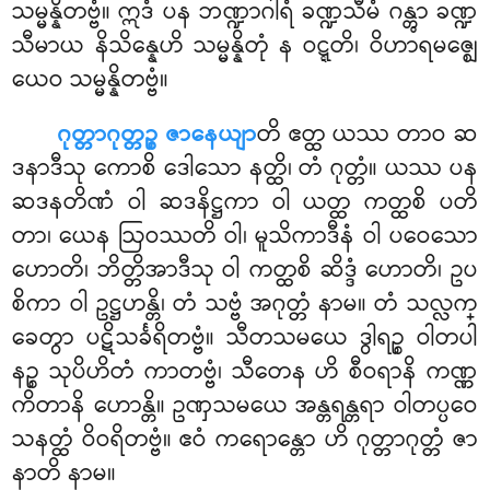
သမ္မန္နိတဗ္ဗံ။ ဣဒံ ပန ဘဏ္ဍာဂါရံ ခဏ္ဍသီမံ ဂန္တွာ ခဏ္ဍ
သီမာယ နိသိန္နေဟိ သမ္မန္နိတုံ န ဝဋ္ဋတိ၊ ဝိဟာရမဇ္ဈေ
ယေဝ သမ္မန္နိတဗ္ဗံ။
ဂုတ္တာဂုတ္တဉ္စ ဇာနေယျာ
တိ ဧတ္ထ ယဿ တာဝ ဆ
ဒနာဒီသု ကောစိ ဒေါသော နတ္ထိ၊ တံ ဂုတ္တံ။ ယဿ ပန
ဆဒနတိဏံ ဝါ ဆဒနိဋ္ဌကာ ဝါ ယတ္ထ ကတ္ထစိ ပတိ
တာ၊ ယေန ဩဝဿတိ ဝါ၊ မူသိကာဒီနံ
ဝါ ပဝေသော
ဟောတိ၊ ဘိတ္တိအာဒီသု ဝါ ကတ္ထစိ ဆိဒ္ဒံ ဟောတိ၊ ဥပ
စိကာ ဝါ ဥဋ္ဌဟန္တိ၊ တံ သဗ္ဗံ အဂုတ္တံ နာမ။ တံ သလ္လက္
ခေတွာ ပဋိသင်္ခရိတဗ္ဗံ။ သီတသမယေ ဒွါရဉ္စ ဝါတပါ
နဉ္စ သုပိဟိတံ ကာတဗ္ဗံ၊ သီတေန ဟိ စီဝရာနိ ကဏ္ဏ
ကိတာနိ ဟောန္တိ။ ဥဏှသမယေ အန္တရန္တရာ ဝါတပ္ပဝေ
သနတ္ထံ ဝိဝရိတဗ္ဗံ။ ဧဝံ ကရောန္တော ဟိ ဂုတ္တာဂုတ္တံ ဇာ
နာတိ နာမ။