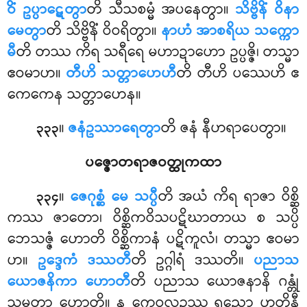
ဝိံ ဥပ္ပာဋေတွာ
တိ သီသစမ္မံ အပနေတွာ။
သိဗ္ဗိနိံ ဝိနာ
မေတွာ
တိ သိဗ္ဗိနိံ ဝိဝရိတွာ။
နာဟံ အာစရိယ သက္ကော
မီ
တိ တဿ ကိရ သရီရေ မဟာဍာဟော ဥပ္ပဇ္ဇိ၊ တသ္မာ
ဧဝမာဟ။
တီဟိ သတ္တာဟေဟီ
တိ တီဟိ ပဿေဟိ ဧ
ကေကေန သတ္တာဟေန။
။
ဇနံ
ဥဿာရေတွာ
တိ ဇနံ နီဟရာပေတွာ။
၃၃၃
ပဇ္ဇောတရာဇဝတ္ထုကထာ
။
ဇေဂုစ္ဆံ မေ သပ္ပီ
တိ အယံ ကိရ ရာဇာ ဝိစ္ဆိ
၃၃၄
ကဿ ဇာတော၊ ဝိစ္ဆိကဝိသပဋိဃာတာယ စ သပ္ပိ
ဘေသဇ္ဇံ ဟောတိ ဝိစ္ဆိကာနံ ပဋိကူလံ၊ တသ္မာ ဧဝမာ
ဟ။
ဥဒ္ဒေကံ ဒဿတီ
တိ ဥဂ္ဂါရံ ဒဿတိ။
ပညာသ
ယောဇနိကာ ဟောတီ
တိ ပညာသ ယောဇနာနိ ဂန္တုံ
သမတ္ထာ ဟောတိ။ န ကေဝလဉ္စဿ ရညော ဟတ္ထိနီ