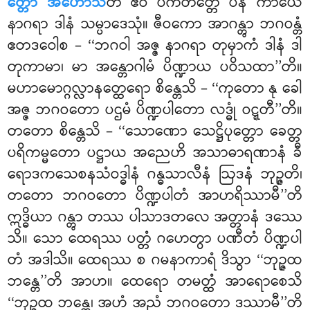
တ္တော အဟောသီ
တိ ဧဝံ ပကတတ္တေ ပန ကာယေ
နာဂရာ ဒါနံ သမ္ပာဒေသုံ။ ဇီဝကော အာဂန္တွာ ဘဂဝန္တံ
ဧတဒဝေါစ – ‘‘ဘဂဝါ အဇ္ဇ နာဂရာ တုမှာကံ ဒါနံ ဒါ
တုကာမာ၊ မာ အန္တောဂါမံ ပိဏ္ဍာယ ပဝိသထာ’’တိ။
မဟာမောဂ္ဂလ္လာနတ္ထေရော စိန္တေသိ – ‘‘ကုတော နု ခေါ
အဇ္ဇ ဘဂဝတော ပဌမံ ပိဏ္ဍပါတော လဒ္ဓုံ ဝဋ္ဋတီ’’တိ။
တတော စိန္တေသိ – ‘‘သောဏော သေဋ္ဌိပုတ္တော ခေတ္တ
ပရိကမ္မတော ပဋ္ဌာယ အညေဟိ အသာဓာရဏာနံ ခီ
ရောဒကသေစနသံဝဒ္ဓါနံ ဂန္ဓသာလီနံ ဩဒနံ ဘုဉ္ဇတိ၊
တတော ဘဂဝတော ပိဏ္ဍပါတံ အာဟရိဿာမီ’’တိ
ဣဒ္ဓိယာ ဂန္တွာ တဿ ပါသာဒတလေ အတ္တာနံ ဒဿေ
သိ။ သော ထေရဿ ပတ္တံ ဂဟေတွာ ပဏီတံ ပိဏ္ဍပါ
တံ အဒါသိ။ ထေရဿ စ ဂမနာကာရံ ဒိသွာ ‘‘ဘုဉ္ဇထ
ဘန္တေ’’တိ အာဟ။ ထေရော တမတ္ထံ အာရောစေသိ
‘‘ဘုဉ္ဇထ ဘန္တေ၊ အဟံ အညံ ဘဂဝတော ဒဿာမီ’’တိ