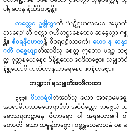
ဝိဟာရဋ္ဌာနေ ဗီဇနိံ ပဿေ ဌပေတွာ သုနိဝတ္ထေန သု
ပါရုတေန နိသီဒိတဗ္ဗန္တိ။
တတ္ထေဝ ဥဇ္ဈိတွာ
တိ ‘‘ပဋိဂ္ဂဟဏမေဝ အမှာကံ
ဘာရော’’တိ ဝတွာ ဂဟိတဋ္ဌာနေယေဝ ဆဍ္ဍေတွာ ဂစ္ဆ
န္တိ။
စီဝရနိဒဟက
န္တိ စီဝရပဋိသာမကံ။
ယော န ဆန္ဒာ
ဂတိံ ဂစ္ဆေယျာ
တိအာဒီသု စေတ္ထ ဣတော ပရဉ္စ သဗ္ဗ
တ္ထ ဝုတ္တနယေနေဝ ဝိနိစ္ဆယော ဝေဒိတဗ္ဗော။ သမ္မုတိဝိ
နိစ္ဆယောပိ ကထိတာနုသာရေနေဝ ဇာနိတဗ္ဗော။
ဘဏ္ဍာဂါရသမ္မုတိအာဒိကထာ
။
ဝိဟာရံ
ဝါ
တိအာဒီသု ယော အာရာမမဇ္ဈေ
၃၄၃
အာရာမိကသာမဏေရာဒီဟိ အဝိဝိတ္တော သဗ္ဗေသံ သ
မောသရဏဋ္ဌာနေ ဝိဟာရော ဝါ အဍ္ဎယောဂေါ ဝါ
ဟောတိ၊ သော သမ္မန္နိတဗ္ဗော။ ပစ္စန္တသေနာသနံ ပန န