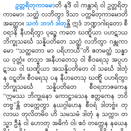
ဥတ္တရိတုကာမော
တိ နဒိံ ဝါ ကန္တာရံ ဝါ ဥတ္တရိတု
ကာမော၊ သတ္ထံ လဘိတွာ ဒိသာ ပက္ကမိတုကာမောတိ
အတ္ထော။
သကံ ဘာဂံ ဒါတု
န္တိ ဣဒံ ဘဏ္ဍာဂါရတော စီ
ဝရာနိ နီဟရိတွာ ပုဉ္ဇေ ကတေ ဃဏ္ဋိယာ ပဟဋာယ
ဘိက္ခုသင်္ဃေ သန္နိပတိတေ သတ္ထံ လဘိတွာ ဂန္တုကာ
မော ‘‘သတ္ထတော မာ ပရိဟာယီ’’တိ ဧတမတ္ထံ သန္ဓာ
ယ ဝုတ္တံ။ တသ္မာ အနီဟတေသု ဝါ စီဝရေသု အပ္ပဟ
ဋာယ ဝါ ဃဏ္ဋိယာ အသန္နိပတိတေ ဝါ
သင်္ဃေ ဒါတုံ
န ဝဋ္ဋတိ။ စီဝရေသု ပန နီဟတေသု ဃဏ္ဋိံ ပဟရိတွာ
ဘိက္ခုသင်္ဃေ သန္နိပတိတေ စီဝရဘာဇကေန
‘‘ဣမဿ ဘိက္ခုနော ကောဋ္ဌာသေန ဧတ္တကေန ဘဝိ
တဗ္ဗ’’န္တိ တက္ကေတွာ နယဂ္ဂါဟေန စီဝရံ ဒါတဗ္ဗံ။ တု
လာယ တုလိတမိဝ ဟိ သမသမံ ဒါတုံ န သက္ကာ၊ တ
သ္မာ ဦနံ ဝါ ဟောတု အဓိကံ ဝါ၊ ဧဝံ တက္ကေန နယေန