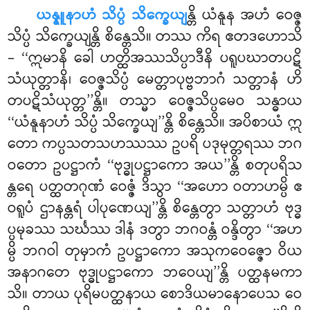
ယန္နူနာဟံ သိပ္ပံ သိက္ခေယျ
န္တိ ယံနူန အဟံ ဝေဇ္ဇ
သိပ္ပံ သိက္ခေယျန္တိ စိန္တေသိ။ တဿ ကိရ ဧတဒဟောသိ
– ‘‘ဣမာနိ ခေါ ဟတ္ထိအဿသိပ္ပာဒီနိ ပရူပဃာတပဋိ
သံယုတ္တာနိ၊ ဝေဇ္ဇသိပ္ပံ မေတ္တာပုဗ္ဗဘာဂံ သတ္တာနံ ဟိ
တပဋိသံယုတ္တ’’န္တိ။ တသ္မာ ဝေဇ္ဇသိပ္ပမေဝ သန္ဓာယ
‘‘ယံနူနာဟံ သိပ္ပံ သိက္ခေယျ’’န္တိ စိန္တေသိ။ အပိစာယံ ဣ
တော ကပ္ပသတသဟဿဿ
ဥပရိ ပဒုမုတ္တရဿ ဘဂ
ဝတော ဥပဋ္ဌာကံ ‘‘ဗုဒ္ဓုပဋ္ဌာကော အယ’’န္တိ စတုပရိသ
န္တရေ ပတ္ထတဂုဏံ ဝေဇ္ဇံ ဒိသွာ ‘‘အဟော ဝတာဟမ္ပိ ဧ
ဝရူပံ ဌာနန္တရံ ပါပုဏေယျ’’န္တိ စိန္တေတွာ သတ္တာဟံ ဗုဒ္ဓ
ပ္ပမုခဿ သင်္ဃဿ ဒါနံ ဒတွာ ဘဂဝန္တံ ဝန္ဒိတွာ
‘‘အဟ
မ္ပိ ဘဂဝါ တုမှာကံ
ဥပဋ္ဌာကော အသုကဝေဇ္ဇော ဝိယ
အနာဂတေ ဗုဒ္ဓုပဋ္ဌာကော ဘဝေယျ’’န္တိ ပတ္ထနမကာ
သိ။ တာယ ပုရိမပတ္ထနာယ စောဒိယမာနောပေသ ဝေ