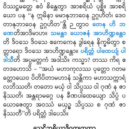
ဝိဿဋ္ဌမတ္တေ ဧဝံ စိန္တေတွာ အာစရိယံ ပုစ္ဆိ။ အာစရိ
ယော ပန ‘‘န ဣမိနာ မမာနုဘာဝေန ဥဂ္ဂဟိတံ၊ ဒေဝ
တာနုဘာဝေန ဥဂ္ဂဟိတ’’န္တိ ဉတွာဝ
တေန ဟိ ဘ
ဏေ
တိအာဒိမာဟ။
သမန္တာ ယောဇနံ အာဟိဏ္ဍန္တော
တိ
ဒိဝသေ ဒိဝသေ ဧကေကေန ဒွါရေန နိက္ခမိတွာ စ
တ္တာရော ဒိဝသေ အာဟိဏ္ဍန္တော။
ပရိတ္တံ ပါထေယျံ ပါ
ဒါသီ
တိ အပ္ပမတ္တကံ အဒါသိ။ ကသ္မာ? တဿ ကိရ ဧ
တဒဟောသိ – ‘‘အယံ မဟာကုလဿ ပုတ္တော ဂတမ
တ္တောယေဝ ပိတိပိတာမဟာနံ သန္တိကာ မဟာသက္ကာရံ
လဘိဿတိ၊ တတော မယှံ ဝါ သိပ္ပဿ ဝါ ဂုဏံ န ဇာ
နိဿတိ၊ အန္တရာမဂ္ဂေ ပန ခီဏပါထေယျော သိပ္ပံ ပ
ယောဇေတွာ အဝဿံ မယှဉ္စ သိပ္ပဿ စ ဂုဏံ ဇာ
နိဿတီ’’တိ ပရိတ္တံ ဒါပေသိ။
သေဋ္ဌိဘရိယာဒိဝတ္ထုကထာ