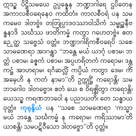
ဣဒဉ္စ ပိဋ္ဌိသမယေ
ဥပ္ပန္နေန ဘဏ္ဍာဂါရေ ဌပိတေန
အကာလစီဝရေနေဝ ကထိတံ။ ကာလစီဝရံ ပန သမ
ကမေဝ ဒါတဗ္ဗံ။ တတြုပ္ပာဒဝဿာဝါသိကံ သမ္မုဉ္ဇနီဗ
န္ဓနာဒိ သင်္ဃဿ ဖာတိကမ္မံ ကတွာ ဂဟေတဗ္ဗံ။ ဧတ
ဉှေတ္ထ သဗ္ဗေသံ ဝတ္တံ။ ဘဏ္ဍာဂါရိကစီဝရေပိ သစေ
သာမဏေရာ အာဂန္တွာ ‘‘ဘန္တေ မယံ ယာဂုံ ပစာမ၊ ဘ
တ္တံ ပစာမ၊ ခဇ္ဇကံ ပစာမ၊ အပ္ပဟရိတကံ ကရောမ၊ ဒန္တ
ကဋ္ဌံ အာဟရာမ၊ ရင်္ဂဆလ္လိံ ကပ္ပိယံ ကတွာ ဒေမ၊ ကိံ
အမှေဟိ န ကတံ နာမာ’’တိ ဥက္ကုဋ္ဌိံ ကရောန္တိ၊ သမ
ဘာဂေါဝ ဒါတဗ္ဗော။ ဧတံ ယေ စ ဝိရဇ္ဈိတွာ ကရောန္တိ၊
ယေသဉ္စ ကရဏဘာဝေါ န ပညာယတိ၊ တေ သန္ဓာယ
ဝုတ္တံ။
ကုရုန္ဒိယံ
ပန ‘‘သစေ သာမဏေရာ ‘ကသ္မာ
မယံ ဘန္တေ သင်္ဃကမ္မံ န ကရောမ၊ ကရိဿာမာ’တိ
ယာစန္တိ၊ သမပဋိဝီသော ဒါတဗ္ဗော’’တိ ဝုတ္တံ။