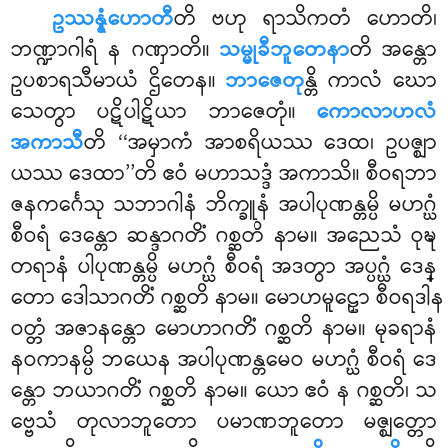
ဥဿန္နံ
ဟောတီ
တိ ဗဟု ရာသိကတံ ဟောတိ၊
ဘဏ္ဍာဂါရံ န ဂဏှာတိ။
သမ္မုခီဘူတေနာ
တိ အန္တော
ဥပစာရသီမာယံ ဌိတေန။
ဘာဇေတု
န္တိ ကာလံ ဃော
သေတွာ ပဋိပါဋိယာ ဘာဇေတုံ။
ကောလာဟလံ
အကာသီ
တိ ‘‘အမှာကံ အာစရိယဿ ဒေထ၊ ဥပဇ္ဈာ
ယဿ ဒေထာ’’တိ ဧဝံ မဟာသဒ္ဒံ အကာသိ။ စီဝရဘာ
ဇနကင်္ဂေသု သဘာဂါနံ ဘိက္ခူနံ အပါပုဏန္တမ္ပိ မဟဂ္ဃံ
စီဝရံ ဒေန္တော ဆန္ဒာဂတိံ ဂစ္ဆတိ နာမ။ အညေသံ ဝုဍ္ဎ
တရာနံ ပါပုဏန္တမ္ပိ မဟဂ္ဃံ စီဝရံ အဒတွာ အပ္ပဂ္ဃံ ဒေန္
တော ဒေါသာဂတိံ ဂစ္ဆတိ နာမ။ မောဟမူဠှော စီဝရဒါန
ဝတ္တံ အဇာနန္တော မောဟာဂတိံ ဂစ္ဆတိ နာမ။ မုခရာနံ
နဝကာနမ္ပိ ဘယေန အပါပုဏန္တမေဝ မဟဂ္ဃံ စီဝရံ ဒေ
န္တော ဘယာဂတိံ ဂစ္ဆတိ နာမ။ ယော ဧဝံ န ဂစ္ဆတိ၊ သ
ဗ္ဗေသံ တုလာဘူတော ပမာဏဘူတော မဇ္ဈတ္တော