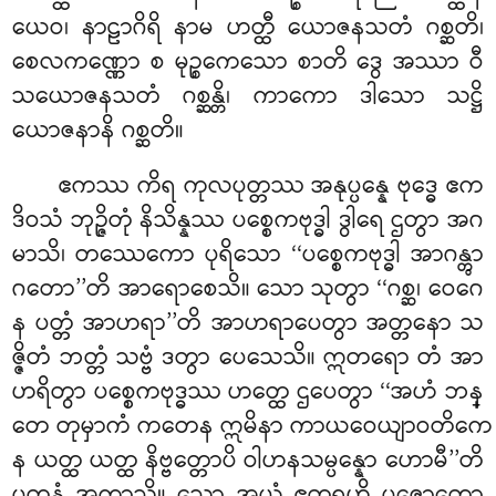
ယေဝ၊ နာဠာဂိရိ နာမ ဟတ္ထီ ယောဇနသတံ ဂစ္ဆတိ၊
စေလကဏ္ဏော စ မုဉ္စကေသော စာတိ ဒွေ အဿာ ဝီ
သယောဇနသတံ ဂစ္ဆန္တိ၊ ကာကော ဒါသော သဋ္ဌိ
ယောဇနာနိ ဂစ္ဆတိ။
ဧကဿ ကိရ ကုလပုတ္တဿ အနုပ္ပန္နေ ဗုဒ္ဓေ ဧက
ဒိဝသံ ဘုဉ္ဇိတုံ နိသိန္နဿ ပစ္စေကဗုဒ္ဓါ ဒွါရေ ဌတွာ အဂ
မာသိ၊ တဿေကော ပုရိသော ‘‘ပစ္စေကဗုဒ္ဓါ အာဂန္တွာ
ဂတော’’တိ အာရောစေသိ။ သော သုတွာ ‘‘ဂစ္ဆ၊ ဝေဂေ
န ပတ္တံ အာဟရာ’’တိ အာဟရာပေတွာ အတ္တနော သ
ဇ္ဇိတံ ဘတ္တံ သဗ္ဗံ ဒတွာ ပေသေသိ။ ဣတရော တံ အာ
ဟရိတွာ ပစ္စေကဗုဒ္ဓဿ ဟတ္ထေ ဌပေတွာ ‘‘အဟံ ဘန္
တေ တုမှာကံ ကတေန ဣမိနာ ကာယဝေယျာဝတိကေ
န ယတ္ထ ယတ္ထ နိဗ္ဗတ္တောပိ ဝါဟနသမ္ပန္နော ဟောမီ’’တိ