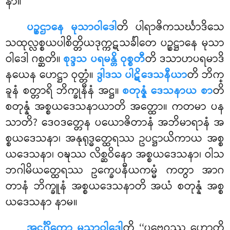
နာ။
ပဉ္စဌာနေ မုသာဝါဒေါ
တိ ပါရာဇိကသင်္ဃာဒိသေ
သထုလ္လစ္စယပါစိတ္တိယဒုက္ကဋသင်္ခါတေ ပဉ္စဋ္ဌာနေ မုသာ
ဝါဒေါ ဂစ္ဆတိ။
စုဒ္ဒသ ပရမန္တိ ဝုစ္စတီ
တိ ဒသာဟပရမာဒိ
နယေန ဟေဋ္ဌာ ဝုတ္တံ။
ဒွါဒသ ပါဋိဒေသနီယာ
တိ ဘိက္
ခူနံ စတ္တာရိ ဘိက္ခုနီနံ အဋ္ဌ။
စတုန္နံ ဒေသနာယ စာ
တိ
စတုန္နံ အစ္စယဒေသနာယာတိ အတ္ထော။ ကတမာ ပန
သာတိ? ဒေဝဒတ္တေန ပယောဇိတာနံ အဘိမာရာနံ အ
စ္စယဒေသနာ၊ အနုရုဒ္ဓတ္ထေရဿ ဥပဋ္ဌာယိကာယ အစ္စ
ယဒေသနာ၊ ဝဍ္ဎဿ လိစ္ဆဝိနော အစ္စယဒေသနာ၊ ဝါသ
ဘဂါမိယတ္ထေရဿ ဥက္ခေပနီယကမ္မံ ကတွာ အာဂ
တာနံ ဘိက္ခူနံ အစ္စယဒေသနာတိ အယံ စတုန္နံ အစ္စ
ယဒေသနာ
နာမ။
အဋ္ဌင်္ဂိကော မုသာဝါဒေါ
တိ ‘‘ပုဗ္ဗေဝဿ ဟောတိ