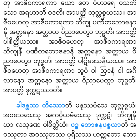
တု အာဇီဝကာရဏာ ယော တေ ဝိဟာရေ ဝသတိ
သော အရဟာတိ ဝဒတိ၊ အာပတ္တိ ထုလ္လစ္စယဿ။ အာ
ဇီဝဟေတု အာဇီဝကာရဏာ ဘိက္ခု ပဏီတဘောဇနာ
နိ အတ္တနော အတ္ထာယ ဝိညာပေတွာ ဘုဉ္ဇတိ၊ အာပတ္တိ
ပါစိတ္တိယဿ။ အာဇီဝဟေတု အာဇီဝကာရဏာ
ဘိက္ခုနီ ပဏီတဘောဇနာနိ အတ္တနော အတ္ထာယ ဝိ
ညာပေတွာ ဘုဉ္ဇတိ၊ အာပတ္တိ ပါဋိဒေသနီယဿ။ အာ
ဇီဝဟေတု အာဇီဝကာရဏာ သူပံ ဝါ ဩဒနံ ဝါ အဂိ
လာနော အတ္တနော အတ္ထာယ ဝိညာပေတွာ ဘုဉ္ဇတိ၊
အာပတ္တိ ဒုက္ကဋဿာတိ။
ခါဒန္တဿ တိဿော
တိ မနုဿမံသေ ထုလ္လစ္စယံ၊
အဝသေသေသု အကပ္ပိယမံသေသု ဒုက္ကဋံ၊ ဘိက္ခုနိ
ယာ လသုဏေ ပါစိတ္တိယံ။
ပဉ္စ ဘောဇနပစ္စယာ
တိ အ
ဝဿုတာ အဝဿုတဿ ပုရိသဿ ဟတ္ထတော ဘော