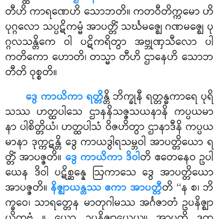
တီဟိ ကာရဏေဟိ သောဘတိ။ ကတဝီတိက္ကမော ဟိ
ပုဂ္ဂလော သပ္ပဋိကမ္မံ အာပတ္တိံ သင်္ဃမဇ္ဈေ ဂဏမဇ္ဈေ ပု
ဂ္ဂလသန္တိကေ ဝါ ပဋိကရိတွာ အဗ္ဘုဏှသီလော ပါ
ကတိကော ဟောတိ၊ တသ္မာ တီဟိ ဌာနေဟိ သောဘ
တီတိ ဝုစ္စတိ။
ဒွေ ကာယိကာ ရတ္တိ
န္တိ ဘိက္ခုနီ ရတ္တန္ဓကာရေ ပုရိ
သဿ ဟတ္ထပါသေ ဌာနနိသဇ္ဇသယနာနိ ကပ္ပယမာ
နာ ပါစိတ္တိယံ၊ ဟတ္ထပါသံ ဝိဇဟိတွာ ဌာနာဒီနိ ကပ္ပယ
မာနာ ဒုက္ကဋန္တိ ဒွေ ကာယဒွါရသမ္ဘဝါ အာပတ္တိယော ရ
တ္တိံ အာပဇ္ဇတိ။
ဒွေ ကာယိကာ ဒိဝါ
တိ ဧတေနေဝ ဥပါ
ယေန ဒိဝါ ပဋိစ္ဆန္နေ ဩကာသေ ဒွေ အာပတ္တိယော
အာပဇ္ဇတိ။
နိဇ္ဈာယန္တဿ ဧကာ အာပတ္တီ
တိ ‘‘န စ၊ ဘိ
က္ခဝေ၊ သာရတ္တေန မာတုဂါမဿ အင်္ဂဇာတံ ဥပနိဇ္ဈာ
ယိတဗ္ဗံ
။ ယော ဥပနိဇ္ဈာယေယျ၊ အာပတ္တိ ဒုက္က