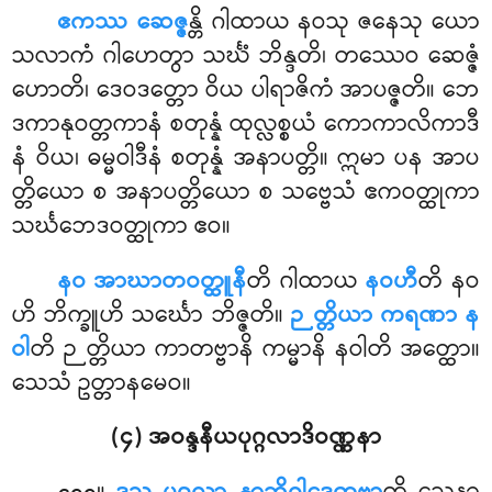
ဧကဿ ဆေဇ္ဇ
န္တိ ဂါထာယ နဝသု ဇနေသု ယော
သလာကံ ဂါဟေတွာ သင်္ဃံ ဘိန္ဒတိ၊ တဿေဝ ဆေဇ္ဇံ
ဟောတိ၊ ဒေဝဒတ္တော ဝိယ ပါရာဇိကံ အာပဇ္ဇတိ။ ဘေ
ဒကာနုဝတ္တကာနံ စတုန္နံ ထုလ္လစ္စယံ ကောကာလိကာဒီ
နံ
ဝိယ၊ ဓမ္မဝါဒီနံ စတုန္နံ အနာပတ္တိ။ ဣမာ ပန အာပ
တ္တိယော စ အနာပတ္တိယော စ သဗ္ဗေသံ ဧကဝတ္ထုကာ
သင်္ဃဘေဒဝတ္ထုကာ ဧဝ။
နဝ အာဃာတဝတ္ထူနီ
တိ ဂါထာယ
နဝဟီ
တိ နဝ
ဟိ ဘိက္ခူဟိ သင်္ဃော ဘိဇ္ဇတိ။
ဉတ္တိယာ ကရဏာ န
ဝါ
တိ ဉတ္တိယာ ကာတဗ္ဗာနိ ကမ္မာနိ နဝါတိ အတ္ထော။
သေသံ ဥတ္တာနမေဝ။
(၄) အဝန္ဒနီယပုဂ္ဂလာဒိဝဏ္ဏနာ