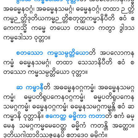
အဓမ္မေနဝဂ္ဂံ၊ အဓမ္မေနသမဂ္ဂံ၊ ဓမ္မေနဝဂ္ဂံ၊ တထာ
ဉတ္တိ
ကမ္မဉတ္တိဒုတိယကမ္မဉတ္တိစတုတ္ထကမ္မာနိပီတိ ဧဝံ ဧ
ကေကသ္မိံ ကမ္မေ တယော တယော ကတွာ ဒွါဒသ
ကမ္မဒေါသာ ဝုတ္တာ။
စတဿော ကမ္မသမ္ပတ္တိယော
တိ အပလောကန
ကမ္မံ ဓမ္မေနသမဂ္ဂံ၊ တထာ သေသာနိပီတိ ဧဝံ စ
တဿော ကမ္မသမ္ပတ္တိယော ဝုတ္တာ။
ဆ ကမ္မာနီ
တိ အဓမ္မေနဝဂ္ဂကမ္မံ၊ အဓမ္မေနသမဂ္ဂ
ကမ္မံ၊ ဓမ္မပတိရူပကေနဝဂ္ဂကမ္မံ၊ ဓမ္မပတိရူပကေန
သမဂ္ဂကမ္မံ၊ ဓမ္မေနဝဂ္ဂကမ္မံ၊ ဓမ္မေနသမဂ္ဂကမ္မန္တိ ဧဝံ ဆ
ကမ္မာနိ ဝုတ္တာနိ။
ဧကေတ္ထ ဓမ္မိကာ ကတာ
တိ ဧကံ ဓမ္
မေန သမဂ္ဂကမ္မမေဝေတ္ထ ဓမ္မိကံ ကတန္တိ အတ္ထော။
ဒုတိယဂါထာဝိဿဇ္ဇနေပိ ဧတဒေဝ ဓမ္မိကံ။