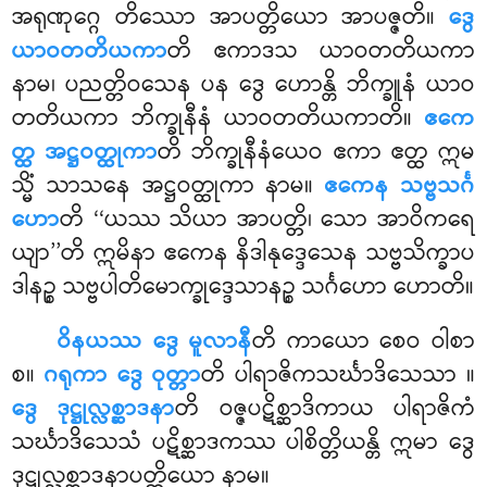
အရုဏုဂ္ဂေ တိဿော အာပတ္တိယော အာပဇ္ဇတိ။
ဒွေ
ယာဝတတိယကာ
တိ ဧကာဒသ ယာဝတတိယကာ
နာမ၊ ပညတ္တိဝသေန ပန ဒွေ ဟောန္တိ ဘိက္ခူနံ ယာဝ
တတိယကာ ဘိက္ခုနီနံ ယာဝတတိယကာတိ။
ဧကေ
တ္ထ အဋ္ဌဝတ္ထုကာ
တိ ဘိက္ခုနီနံယေဝ ဧကာ ဧတ္ထ ဣမ
သ္မိံ သာသနေ အဋ္ဌဝတ္ထုကာ နာမ။
ဧကေန သဗ္ဗသင်္ဂ
ဟော
တိ ‘‘ယဿ သိယာ အာပတ္တိ၊ သော အာဝိကရေ
ယျာ’’တိ ဣမိနာ ဧကေန နိဒါနုဒ္ဒေသေန သဗ္ဗသိက္ခာပ
ဒါနဉ္စ သဗ္ဗပါတိမောက္ခုဒ္ဒေသာနဉ္စ သင်္ဂဟော ဟောတိ။
ဝိနယဿ ဒွေ မူလာနီ
တိ ကာယော စေဝ ဝါစာ
စ။
ဂရုကာ ဒွေ ဝုတ္တာ
တိ ပါရာဇိကသင်္ဃာဒိသေသာ
။
ဒွေ ဒုဋ္ဌုလ္လစ္ဆာဒနာ
တိ ဝဇ္ဇပဋိစ္ဆာဒိကာယ ပါရာဇိကံ
သင်္ဃာဒိသေသံ ပဋိစ္ဆာဒကဿ ပါစိတ္တိယန္တိ ဣမာ ဒွေ
ဒုဋ္ဌုလ္လစ္ဆာဒနာပတ္တိယော နာမ။