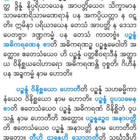
တ္ထ ဒွိန္နံ နိပ္ပရိယာယေန အာပတ္တိယေဝ၊ သိက္ခာမာန
သာမဏေရိသာမဏေရာနံ ပန အကပ္ပိယတ္တာ န ဝဋ္ဋ
တိ။ ဣမိနာ ပရိယာယေန တေသံ အာပတ္တိ န ဒေသာ
ပေတဗ္ဗာ၊ ဒဏ္ဍကမ္မံ ပန တေသံ ကာတဗ္ဗံ။
ပဉ္စန္နံ
အဓိကရဏေန စာ
တိ အဓိကရဏဉ္စ ပဉ္စန္နမေဝါတိ အ
တ္ထော။ ဧတေသံယေဝ ဟိ ပဉ္စန္နံ ပတ္တစီဝရာဒီနံ အတ္ထာ
ယ ဝိနိစ္ဆယဝေါဟာရော အဓိကရဏန္တိ ဝုစ္စတိ၊ ဂိဟီနံ
ပန အဍ္ဍကမ္မံ နာမ ဟောတိ။
ပဉ္စန္နံ ဝိနိစ္ဆယော ဟောတီ
တိ ပဉ္စန္နံ သဟဓမ္မိကာ
နံယေဝ ဝိနိစ္ဆယော နာမ
ဟောတိ။
ပဉ္စန္နံ ဝူပသမေန
စာ
တိ ဧတေသံယေဝ ပဉ္စန္နံ အဓိကရဏံ ဝိနိစ္ဆိတံ ဝူပ
သန္တံ နာမ ဟောတီတိ အတ္ထော။
ပဉ္စန္နဉ္စေဝ အနာပတ္တီ
တိ ဧတေသံယေဝ ပဉ္စန္နံ အနာပတ္တိ နာမ ဟောတီတိ
အတ္ထော။
တီဟိ ဌာနေဟိ သောဘတီ
တိ သင်္ဃာဒီဟိ