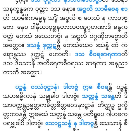
။
ဒသ ပုဂ္ဂလာ နာဘိဝါဒေတဗ္ဗာ
တိ သေနာ
၄၇၇
သနက္ခန္ဓကေ ဝုတ္တာ ဒသ ဇနာ။
အဉ္ဇလိ သာမီစေန စာ
တိ သာမီစိကမ္မေန သဒ္ဓိံ အဉ္ဇလိ စ တေသံ န ကာတဗ္
ဗော၊ နေဝ ပါနီယာပုစ္ဆနတာလဝဏ္ဋဂ္ဂဟဏာဒိ ခန္ဓက
ဝတ္တံ တေသံ ဒဿေတဗ္ဗံ၊ န အဉ္ဇလိ ပဂ္ဂဏှိတဗ္ဗောတိ
အတ္ထော။
ဒသန္နံ ဒုက္ကဋ
န္တိ တေသံယေဝ ဒသန္နံ ဧဝံ က
ရောန္တဿ ဒုက္ကဋံ ဟောတိ။
ဒသ စီဝရဓာရဏာ
တိ
ဒသ ဒိဝသာနိ အတိရေကစီဝရဿ ဓာရဏာ အနုညာ
တာတိ အတ္ထော။
ပဉ္စန္နံ ဝဿံဝုဋ္ဌာနံ၊ ဒါတဗ္ဗံ ဣဓ စီဝရ
န္တိ ပဉ္စန္နံ
သဟဓမ္မိကာနံ သမ္မုခါဝ ဒါတဗ္ဗံ။
သတ္တန္နံ သန္တေ
တိ ဒိ
သာပက္ကန္တဥမ္မတ္တကခိတ္တစိတ္တဝေဒနာဋ္ဋာနံ တိဏ္ဏဉ္စ ဥက္ခိ
တ္တကာနန္တိ ဣမေသံ သတ္တန္နံ သန္တေ ပတိရူပေ ဂါဟကေ
ပရမ္မုခါပိ ဒါတဗ္ဗံ။
သောဠသန္နံ န ဒါတဗ္ဗ
န္တိ သေသာနံ စီ