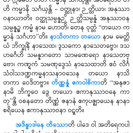
တိ ဣမေဟိ တီဟိ ကမ္မာနိ သင်္ဂယှန္တိ။ အပရေဟိပိ တီ
ဟိ ကမ္မာနိ သင်္ဂယှန္တိ – ဝတ္ထုနာ၊ ဉတ္တိယာ၊ အနုဿာ
ဝနာယာတိ။ ဝတ္ထုသမ္ပန္နဉှိ ဉတ္တိသမ္ပန္နံ အနုဿာဝန
သမ္ပန္နဉ္စ ကမ္မံ နာမ ဟောတိ၊ တေန ဝုတ္တံ ‘‘တယော က
မ္မာနံ သင်္ဂဟာ’’တိ။
နာသိတကာ တယော
နာမ မေတ္တိ
ယံ
ဘိက္ခုနိံ နာသေထ၊ ဒူသကော နာသေတဗ္ဗော၊ ဒသ
ဟင်္ဂေဟိ သမန္နာဂတော သာမဏေရော နာသေတဗ္
ဗော၊ ကဏ္ဋကံ သမဏုဒ္ဒေသံ နာသေထာတိ ဧဝံ လိင်္ဂ
သံဝါသဒဏ္ဍကမ္မနာသနာဝသေန တယော နာသိ
တကာ ဝေဒိတဗ္ဗာ။
တိဏ္ဏန္နံ ဧကဝါစိကာ
တိ ‘‘အနုဇာ
နာမိ ဘိက္ခဝေ ဒွေ တယော ဧကာနုဿာဝနေ ကာ
တု’’န္တိ ဝစနတော တိဏ္ဏံ ဇနာနံ ဧကုပဇ္ဈာယေန နာနာ
စရိယေန ဧကာနုဿာဝနာ ဝဋ္ဋတိ။
အဒိန္နာဒါနေ တိဿော
တိ ပါဒေ ဝါ အတိရေကပါ