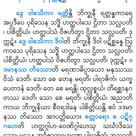
ဒွေ ဝါစသိကာ ရတ္တိ
န္တိ ဘိက္ခုနီ ရတ္တန္ဓကာရေ
အပ္ပဒီပေ ပုရိသေန သဒ္ဓိံ ဟတ္ထပါသေ ဌိတာ သလ္လပတိ
၊ ပါစိတ္တိယံ၊ ဟတ္ထပါသံ ဝိဇဟိတွာ ဌိတာ သလ္လပတိ၊ ဒု
က္ကဋံ။
ဒွေ ဝါစသိကာ ဒိဝါ
တိ ဘိက္ခုနီ ဒိဝါ ပဋိစ္ဆန္နေ ဩ
ကာသေ ပုရိသေန သဒ္ဓိံ ဟတ္ထပါသေ ဌိတာ သလ္လပတိ၊
ပါစိတ္တိယံ၊ ဟတ္ထပါသံ ဝိဇဟိတွာ သလ္လပတိ၊ ဒုက္ကဋံ။
ဒ
ဒမာနဿ တိဿော
တိ မရဏာဓိပ္ပာယော မနုဿဿ
ဝိသံ ဒေတိ၊ သော စေ တေန မရတိ၊ ပါရာဇိကံ၊ ယက္ခ
ပေတာနံ ဒေတိ၊ တေ စေ မရန္တိ၊ ထုလ္လစ္စယံ၊ တိရစ္ဆာနဂ
တဿ ဒေတိ၊ သော စေ မရတိ၊ ပါစိတ္တိယံ၊ အညာတိ
ကာယ ဘိက္ခုနိယာ စီဝရဒါနေ ပါစိတ္တိယန္တိ ဧဝံ ဒဒမာ
နဿ တိဿော အာပတ္တိယော။
စတ္တာရော စ ပဋိဂ္
ဂဟေ
တိ ဟတ္ထဂ္ဂါဟ-ဝေဏိဂ္ဂါဟေသု သင်္ဃာဒိသေ