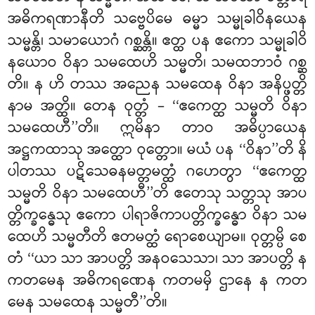
အဓိကရဏာနီတိ သဗ္ဗေပိမေ ဓမ္မာ သမ္မုခါဝိနယေန
သမ္မန္တိ၊ သမာယောဂံ ဂစ္ဆန္တိ။ ဧတ္ထ ပန ဧကော သမ္မုခါဝိ
နယောဝ ဝိနာ သမထေဟိ သမ္မတိ၊ သမထဘာဝံ
ဂစ္ဆ
တိ။ န ဟိ တဿ အညေန သမထေန ဝိနာ အနိပ္ဖတ္တိ
နာမ အတ္ထိ။ တေန ဝုတ္တံ – ‘‘ဧကေတ္ထ သမ္မတိ ဝိနာ
သမထေဟီ’’တိ။ ဣမိနာ တာဝ အဓိပ္ပာယေန
အဋ္ဌကထာသု အတ္ထော ဝုတ္တော။ မယံ ပန ‘‘ဝိနာ’’တိ နိ
ပါတဿ ပဋိသေဓနမတ္တမတ္ထံ ဂဟေတွာ ‘‘ဧကေတ္ထ
သမ္မတိ ဝိနာ သမထေဟီ’’တိ
ဧတေသု သတ္တသု အာပ
တ္တိက္ခန္ဓေသု ဧကော ပါရာဇိကာပတ္တိက္ခန္ဓော ဝိနာ သမ
ထေဟိ သမ္မတီတိ ဧတမတ္ထံ ရောစေယျာမ။ ဝုတ္တမ္ပိ စေ
တံ ‘‘ယာ သာ အာပတ္တိ အနဝသေသာ၊ သာ အာပတ္တိ န
ကတမေန အဓိကရဏေန ကတမမှိ ဌာနေ န ကတ
မေန သမထေန သမ္မတီ’’တိ။