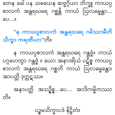
တေန ခေါ
ပန သမယေန ဆဗ္ဗဂ္ဂိယာ ဘိက္ခူ ကာယပ္ပ
စာလကံ အန္တရဃရေ ဂစ္ဆန္တိ ကာယံ ဩလမ္ဗေန္တာ…
ပေ…။
‘‘န ကာယပ္ပစာလကံ အန္တရဃရေ ဂမိဿာမီတိ
သိက္ခာ ကရဏီယာ’’
တိ။
န ကာယပ္ပစာလကံ အန္တရဃရေ ဂန္တဗ္ဗံ။ ကာယံ
ပဂ္ဂဟေတွာ ဂန္တဗ္ဗံ
။ ယော အနာဒရိယံ ပဋိစ္စ ကာယပ္ပ
စာလကံ အန္တရဃရေ ဂစ္ဆတိ ကာယံ ဩလမ္ဗေန္တော၊
အာပတ္တိ ဒုက္ကဋဿ။
အနာပတ္တိ အသဉ္စိစ္စ…ပေ… အာဒိကမ္မိကဿာ
တိ။
ပဉ္စမသိက္ခာပဒံ နိဋ္ဌိတံ။