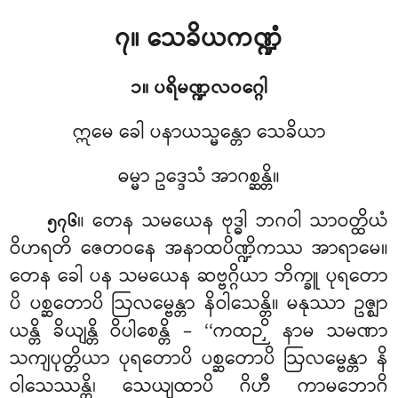
၇။ သေခိယကဏ္ဍံ
၁။ ပရိမဏ္ဍလဝဂ္ဂေါ
ဣမေ ခေါ ပနာယသ္မန္တော သေခိယာ
ဓမ္မာ ဥဒ္ဒေသံ အာဂစ္ဆန္တိ။
။ တေန
သမယေန ဗုဒ္ဓါ ဘဂဝါ သာဝတ္ထိယံ
၅၇၆
ဝိဟရတိ ဇေတဝနေ အနာထပိဏ္ဍိကဿ အာရာမေ။
တေန ခေါ ပန သမယေန ဆဗ္ဗဂ္ဂိယာ ဘိက္ခူ ပုရတော
ပိ ပစ္ဆတောပိ ဩလမ္ဗေန္တာ နိဝါသေန္တိ။ မနုဿာ ဥဇ္ဈာ
ယန္တိ ခိယျန္တိ ဝိပါစေန္တိ – ‘‘ကထဉှိ နာမ သမဏာ
သကျပုတ္တိယာ ပုရတောပိ ပစ္ဆတောပိ ဩလမ္ဗေန္တာ နိ
ဝါသေဿန္တိ၊ သေယျထာပိ ဂိဟီ ကာမဘောဂိ