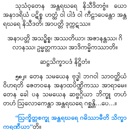
သုသံဝုတေန အန္တရဃရေ နိသီဒိတဗ္ဗံ။ ယော
အနာဒရိယံ ပဋိစ္စ ဟတ္ထံ ဝါ ပါဒံ ဝါ ကီဠာပေန္တော အန္တ
ရဃရေ နိသီဒတိ၊ အာပတ္တိ ဒုက္ကဋဿ။
အနာပတ္တိ အသဉ္စိစ္စ၊ အဿတိယာ၊ အဇာနန္တဿ၊ ဂိ
လာနဿ၊ ဥမ္မတ္တကဿ၊ အာဒိကမ္မိကဿာတိ။
ဆဋ္ဌသိက္ခာပဒံ နိဋ္ဌိတံ။
။ တေန သမယေန ဗုဒ္ဓါ ဘဂဝါ သာဝတ္ထိယံ
၅၈၂
ဝိဟရတိ ဇေတဝနေ အနာထပိဏ္ဍိကဿ အာရာမေ။
တေန ခေါ ပန သမယေန ဆဗ္ဗဂ္ဂိယာ ဘိက္ခူ တဟံ
တဟံ ဩလောကေန္တာ အန္တရဃရေ ဂစ္ဆန္တိ…ပေ…။
‘‘ဩက္ခိတ္တစက္ခု အန္တရဃရေ ဂမိဿာမီတိ သိက္ခာ
ကရဏီယာ’’
တိ။