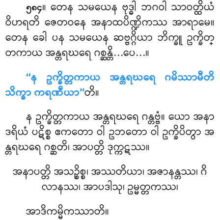
။ တေန
သမယေန ဗုဒ္ဓါ ဘဂဝါ သာဝတ္ထိယံ
၅၈၄
ဝိဟရတိ ဇေတဝနေ အနာထပိဏ္ဍိကဿ အာရာမေ။
တေန ခေါ ပန သမယေန ဆဗ္ဗဂ္ဂိယာ ဘိက္ခူ ဥက္ခိတ္
တကာယ အန္တရဃရေ ဂစ္ဆန္တိ…ပေ…။
‘‘န ဥက္ခိတ္တကာယ အန္တရဃရေ ဂမိဿာမီတိ
သိက္ခာ ကရဏီယာ’’
တိ။
န ဥက္ခိတ္တကာယ အန္တရဃရေ ဂန္တဗ္ဗံ။ ယော အနာ
ဒရိယံ ပဋိစ္စ ဧကတော ဝါ ဥဘတော ဝါ ဥက္ခိပိတွာ အ
န္တရဃရေ ဂစ္ဆတိ၊ အာပတ္တိ ဒုက္ကဋဿ။
အနာပတ္တိ အသဉ္စိစ္စ၊ အဿတိယာ၊ အဇာနန္တဿ၊ ဂိ
လာနဿ၊ အာပဒါသု၊ ဥမ္မတ္တကဿ၊
အာဒိကမ္မိကဿာတိ။