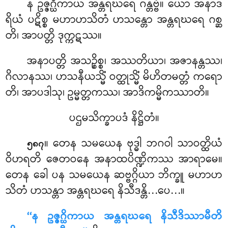
န ဥဇ္ဇဂ္ဃိကာယ အန္တရဃရေ ဂန္တဗ္ဗံ။ ယော အနာဒ
ရိယံ ပဋိစ္စ မဟာဟသိတံ ဟသန္တော အန္တရဃရေ ဂစ္ဆ
တိ၊ အာပတ္တိ ဒုက္ကဋဿ။
အနာပတ္တိ အသဉ္စိစ္စ၊ အဿတိယာ၊ အဇာနန္တဿ၊
ဂိလာနဿ၊ ဟသနီယသ္မိံ ဝတ္ထုသ္မိံ မိဟိတမတ္တံ ကရော
တိ၊ အာပဒါသု၊ ဥမ္မတ္တကဿ၊ အာဒိကမ္မိကဿာတိ။
ပဌမသိက္ခာပဒံ နိဋ္ဌိတံ။
။ တေန သမယေန ဗုဒ္ဓါ ဘဂဝါ သာဝတ္ထိယံ
၅၈၇
ဝိဟရတိ ဇေတဝနေ အနာထပိဏ္ဍိကဿ အာရာမေ။
တေန ခေါ ပန သမယေန ဆဗ္ဗဂ္ဂိယာ ဘိက္ခူ မဟာဟ
သိတံ ဟသန္တာ အန္တရဃရေ နိသီဒန္တိ…ပေ…။
‘‘န ဥဇ္ဇဂ္ဃိကာယ အန္တရဃရေ နိသီဒိဿာမီတိ