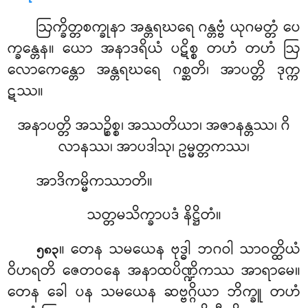
ဩက္ခိတ္တစက္ခုနာ အန္တရဃရေ ဂန္တဗ္ဗံ ယုဂမတ္တံ ပေ
က္ခန္တေန။ ယော အနာဒရိယံ ပဋိစ္စ တဟံ တဟံ ဩ
လောကေန္တော အန္တရဃရေ ဂစ္ဆတိ၊ အာပတ္တိ ဒုက္က
ဋဿ။
အနာပတ္တိ အသဉ္စိစ္စ၊ အဿတိယာ၊ အဇာနန္တဿ၊ ဂိ
လာနဿ၊ အာပဒါသု၊ ဥမ္မတ္တကဿ၊
အာဒိကမ္မိကဿာတိ။
သတ္တမသိက္ခာပဒံ နိဋ္ဌိတံ။
။ တေန
သမယေန ဗုဒ္ဓါ ဘဂဝါ သာဝတ္ထိယံ
၅၈၃
ဝိဟရတိ ဇေတဝနေ အနာထပိဏ္ဍိကဿ အာရာမေ။
တေန ခေါ ပန သမယေန ဆဗ္ဗဂ္ဂိယာ ဘိက္ခူ တဟံ