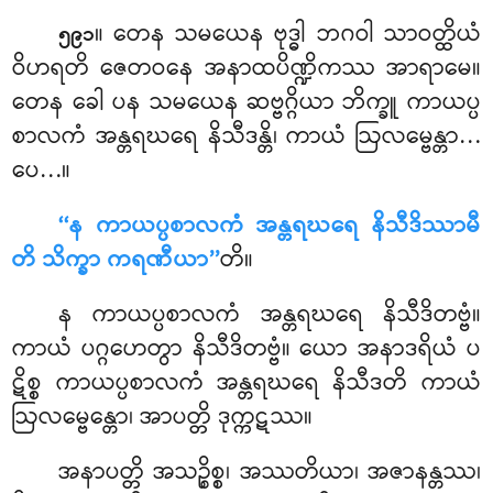
။ တေန
သမယေန ဗုဒ္ဓါ ဘဂဝါ သာဝတ္ထိယံ
၅၉၁
ဝိဟရတိ ဇေတဝနေ အနာထပိဏ္ဍိကဿ အာရာမေ။
တေန ခေါ ပန သမယေန ဆဗ္ဗဂ္ဂိယာ ဘိက္ခူ ကာယပ္ပ
စာလကံ အန္တရဃရေ နိသီဒန္တိ၊ ကာယံ ဩလမ္ဗေန္တာ…
ပေ…။
‘‘န ကာယပ္ပစာလကံ အန္တရဃရေ နိသီဒိဿာမီ
တိ သိက္ခာ ကရဏီယာ’’
တိ။
န ကာယပ္ပစာလကံ အန္တရဃရေ နိသီဒိတဗ္ဗံ။
ကာယံ ပဂ္ဂဟေတွာ နိသီဒိတဗ္ဗံ။ ယော အနာဒရိယံ ပ
ဋိစ္စ ကာယပ္ပစာလကံ အန္တရဃရေ နိသီဒတိ ကာယံ
ဩလမ္ဗေန္တော၊ အာပတ္တိ ဒုက္ကဋဿ။
အနာပတ္တိ အသဉ္စိစ္စ၊ အဿတိယာ၊ အဇာနန္တဿ၊