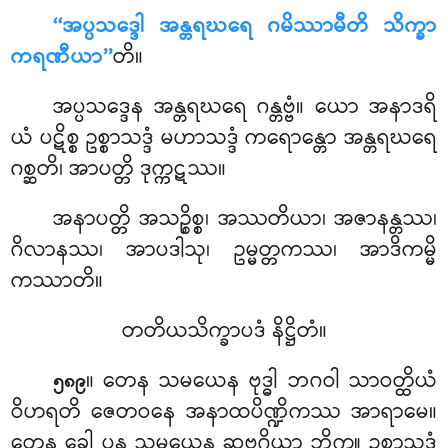
‘‘အပ္ပသဒ္ဒေါ အန္တရဃရေ ဂမိဿာမီတိ သိက္ခာ
ကရဏီယာ’’
တိ။
အပ္ပသဒ္ဒေန အန္တရဃရေ ဂန္တဗ္ဗံ။ ယော အနာဒရိ
ယံ ပဋိစ္စ ဥစ္စာသဒ္ဒံ မဟာသဒ္ဒံ ကရောန္တော အန္တရဃရေ
ဂစ္ဆတိ၊ အာပတ္တိ ဒုက္ကဋဿ။
အနာပတ္တိ အသဉ္စိစ္စ၊ အဿတိယာ၊ အဇာနန္တဿ၊
ဂိလာနဿ၊ အာပဒါသု၊ ဥမ္မတ္တကဿ၊ အာဒိကမ္မိ
ကဿာတိ။
တတိယသိက္ခာပဒံ နိဋ္ဌိတံ။
။ တေန သမယေန ဗုဒ္ဓါ ဘဂဝါ သာဝတ္ထိယံ
၅၈၉
ဝိဟရတိ ဇေတဝနေ အနာထပိဏ္ဍိကဿ အာရာမေ။
တေန ခေါ ပန သမယေန ဆဗ္ဗဂ္ဂိယာ ဘိက္ခူ ဥစ္စာသဒ္ဒံ