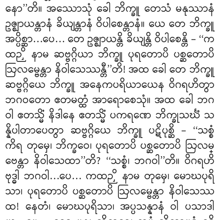
နော’’တိ။ အဿောသုံ ခေါ ဘိက္ခူ တေသံ မနုဿာနံ
ဥဇ္ဈာယန္တာနံ ခိယျန္တာနံ ဝိပါစေန္တာနံ။ ယေ တေ ဘိက္ခူ
အပ္ပိစ္ဆာ…ပေ… တေ ဥဇ္ဈာယန္တိ ခိယျန္တိ ဝိပါစေန္တိ – ‘‘က
ထဉှိ နာမ ဆဗ္ဗဂ္ဂိယာ ဘိက္ခူ ပုရတောပိ ပစ္ဆတောပိ
ဩလမ္ဗေန္တာ နိဝါသေဿန္တီ’’တိ! အထ ခေါ တေ ဘိက္ခူ
ဆဗ္ဗဂ္ဂိယေ ဘိက္ခူ အနေကပရိယာယေန ဝိဂရဟိတွာ
ဘဂဝတော ဧတမတ္ထံ အာရောစေသုံ။ အထ ခေါ ဘဂ
ဝါ ဧတသ္မိံ နိဒါနေ ဧတသ္မိံ ပကရဏေ ဘိက္ခုသင်္ဃံ သ
န္နိပါတာပေတွာ ဆဗ္ဗဂ္ဂိယေ ဘိက္ခူ ပဋိပုစ္ဆိ – ‘‘သစ္စံ
ကိရ တုမှေ၊ ဘိက္ခဝေ၊ ပုရတောပိ ပစ္ဆတောပိ ဩလမ္
ဗေန္တာ နိဝါသေထာ’’တိ? ‘‘သစ္စံ၊ ဘဂဝါ’’တိ။ ဝိဂရဟိ
ဗုဒ္ဓါ ဘဂဝါ…ပေ… ကထဉှိ နာမ တုမှေ၊ မောဃပုရိ
သာ၊ ပုရတောပိ ပစ္ဆတောပိ ဩလမ္ဗေန္တာ နိဝါသေဿ
ထ! နေတံ၊ မောဃပုရိသာ၊ အပ္ပသန္နာနံ ဝါ ပသာဒါ