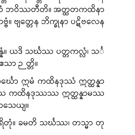
 နေသံ ဘဝိဿတီတိ။ အတ္ထတကထိနာ
တဗ္ဗံ။ ဗျတ္တေန ဘိက္ခုနာ ပဋိဗလေန
နံ။ ယဒိ သင်္ဃဿ ပတ္တကလ္လံ၊ သင်္
ဧသာ ဉတ္တိ။
သင်္ဃော ဣမံ ကထိနဒုဿံ ဣတ္ထန္နာ
မဿ ကထိနဒုဿဿ ဣတ္ထန္နာမဿ
 ဘာသေယျ။
ထရိတုံ။ ခမတိ သင်္ဃဿ၊ တသ္မာ တု