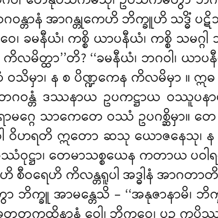
တေနုပသင်္ကမိံသု၊ ဥပသင်္ကမိတွာ ဘဂဝန္တ
ံ ဘဂဝန္တာနံ အာဂန္တုကေဟိ ဘိက္ခူဟိ သဒ္ဓိံ
္ခဝေ၊ ခမနီယံ၊ ကစ္စိ ယာပနီယံ၊ ကစ္စိ သမဂ
ကိလမိတ္ထာ’’တိ? ‘‘ခမနီယံ၊ ဘဂဝါ၊ ယာပနီယ
ဝသိမှာ၊ န စ ပိဏ္ဍကေန ကိလမိမှာ
။ ဣဓ 
န္တာ ဘဂဝန္တံ ဒဿနာယ ဥပကဋ္ဌာယ ဝဿူပနာ
ရာမဂ္ဂေ သာကေတေ ဝဿံ ဥပဂစ္ဆိမှာ။ တေ မ
ဂဝါ ဝိဟရတိ ဣတော ဆသု ယောဇနေသု၊ န
၊ ဝဿံဝုဋ္ဌာ၊ တေမာသစ္စယေန ကတာယ ပ
ေဟိ စီဝရေဟိ ကိလန္တရူပါ အဒ္ဓါနံ အာဂတာ
 ဘိက္ခူ အာမန္တေသိ – ‘‘အနုဇာနာမိ၊ ဘိက္ခ
အတ္ထတကထိနာနံ ဝေါ၊ ဘိက္ခဝေ၊ ပဉ္စ ကပ္ပိ