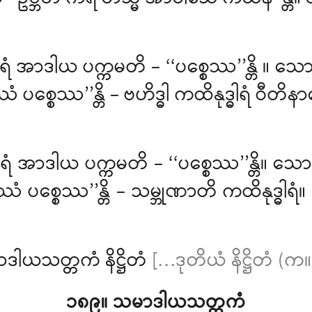
 အာဒါယ ပက္ကမတိ – ‘‘ပစ္စေဿ’’န္တိ
။ သော
 ပစ္စေဿ’’န္တိ – ဗဟိဒ္ဓါ ကထိနုဒ္ဓါရံ ဝီ
ရံ အာဒါယ ပက္ကမတိ – ‘‘ပစ္စေဿ’’န္တိ။ 
ံ ပစ္စေဿ’’န္တိ – သမ္ဘုဏာတိ ကထိနုဒ္ဓါ
ဒါယသတ္တကံ နိဋ္ဌိတံ
[…ဒုတိယံ နိဋ္ဌိတံ (က။
၁၈၉။ သမာဒါယသတ္တကံ