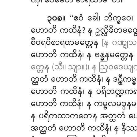
ဏှီ၊ ဧဝမေတံ ဓာရယာမီ’’တိ။
၃၀၈
။ ‘‘ဧဝံ ခေါ၊ ဘိက္ခဝ
ဟောတိ ကထိနံ? န ဥလ္လိခိတမတ
စီဝရဝိစာရဏမတ္တေန
[န ဂဏ္ဋု
ဟောတိ ကထိနံ၊ န ဗန္ဓနမတ္တ
တ္တေန (သီ။ သျာ။)၊ န ဩဝဒေယ
တ္ထတံ ဟောတိ ကထိနံ၊ န ဒဠှီ
ဟောတိ ကထိနံ၊ န ပရိဘဏ္ဍက
ဟောတိ ကထိနံ၊ န ကမ္ဗလမဒ္ဒန
န ပရိကထာကတေန အတ္ထတံ ဟောတ
အတ္ထတံ ဟောတိ ကထိနံ၊ န နိ