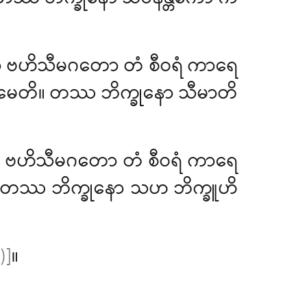
 ဗဟိသီမဂတော တံ စီဝရံ ကာရေ
တိနာမေတိ။ တဿ ဘိက္ခုနော သီမာတိ
သော ဗဟိသီမဂတော တံ စီဝရံ ကာရေ
ရံ။ တဿ ဘိက္ခုနော သဟ ဘိက္ခူဟိ
)]
။