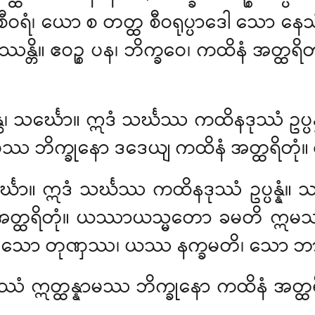
ီဝရံ၊ ယော စ တတ္ထ စီဝရုပ္ပာဒေါ သော
ပိဿန္တိ။ ဧဝဉ္စ ပန၊ ဘိက္ခဝေ၊ ကထိနံ အတ္ထရိ
၊ သင်္ဃော။ ဣဒံ သင်္ဃဿ ကထိနဒုဿံ ဥပ္ပန္
ဿ ဘိက္ခုနော ဒဒေယျ ကထိနံ အတ္ထရိတုံ။ 
္ဃော။ ဣဒံ သင်္ဃဿ ကထိနဒုဿံ ဥပ္ပန္နံ။ 
အတ္ထရိတုံ။ ယဿာယသ္မတော ခမတိ ဣ
ရိတုံ၊ သော တုဏှဿ၊ ယဿ နက္ခမတိ၊ သော
နဒုဿံ ဣတ္ထန္နာမဿ ဘိက္ခုနော ကထိနံ အတ္