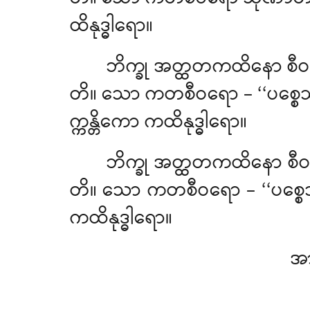
ထိနုဒ္ဓါရော။
ဘိက္ခု အတ္ထတကထိနော စီဝရံ
တိ။ သော ကတစီဝရော – ‘‘ပစ္စေဿံ
က္ကန္တိကော ကထိနုဒ္ဓါရော။
ဘိက္ခု အတ္ထတကထိနော စီဝ
တိ။ သော ကတစီဝရော – ‘‘ပစ္စေဿ
ကထိနုဒ္ဓါရော။
အာ