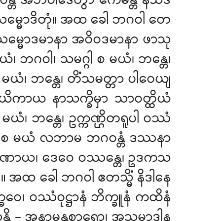
ံ အဘိဝါဒေတွာ ဧကမန္တံ နိသီဒိံ
 ပဋိသမ္မောဒိတုံ။ အထ ခေါ ဘဂဝါ တေ
္ဂါ သမ္မောဒမာနာ အဝိဝဒမာနာ ဖာသု
ံ၊ ဘဂဝါ၊ သမဂ္ဂါ စ မယံ၊ ဘန္တေ၊
မယံ၊ ဘန္တေ၊ တိံသမတ္တာ ပါဝေယျ
ယိကာယ နာသက္ခိမှာ သာဝတ္ထိယံ
ယံ၊ ဘန္တေ၊ ဥက္ကဏ္ဌိတရူပါ ဝဿံ
 စ မယံ လဘာမ ဘဂဝန္တံ ဒဿနာ
ဝါရဏာယ၊ ဒေဝေ ဝဿန္တေ၊ ဥဒကသ
တိ။ အထ ခေါ ဘဂဝါ ဧတသ္မိံ
နိဒါနေ
ဝေ၊ ဝဿံဝုဋ္ဌာနံ ဘိက္ခူနံ
ကထိနံ
ဿန္တိ – အနာမန္တစာရော၊ အသမာဒါန