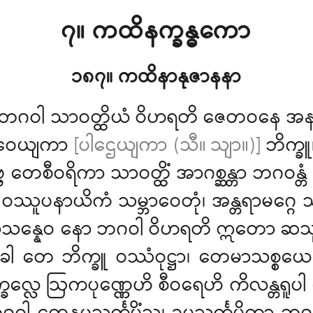
၇။ ကထိနက္ခန္ဓကော
၁၈၇။ ကထိနာနုဇာနနာ
ဓါ ဘဂဝါ သာဝတ္ထိယံ ဝိဟရတိ ဇေတဝနေ
ပါဝေယျကာ
[ပါဌေယျကာ (သီ။ သျာ။)]
ဘိက္ခူ
ေ တေစီဝရိကာ သာဝတ္ထိံ အာဂစ္ဆန္တာ ဘဂ
 ဝဿူပနာယိကံ သမ္ဘာဝေတုံ၊ အန္တရာမဂ္ဂ
– အာသန္နေဝ နော ဘဂဝါ ဝိဟရတိ ဣတော 
ါ တေ ဘိက္ခူ ဝဿံဝုဋ္ဌာ၊ တေမာသစ
္ခလ္လေ ဩကပုဏ္ဏေဟိ စီဝရေဟိ ကိလန္တရူ