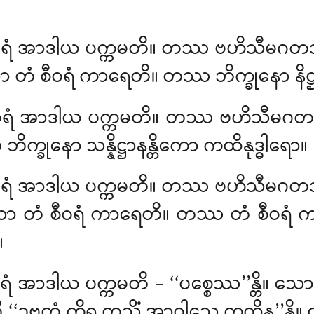
ရံ အာဒါယ ပက္ကမတိ။ တဿ ဗဟိသီမဂတဿ 
ာ တံ စီဝရံ ကာရေတိ။ တဿ ဘိက္ခုနော နိဋ္ဌာ
ရံ အာဒါယ ပက္ကမတိ။ တဿ ဗဟိသီမဂတဿ ဧ
္ခုနော သန္နိဋ္ဌာနန္တိကော ကထိနုဒ္ဓါရော။
ဝရံ အာဒါယ ပက္ကမတိ။ တဿ ဗဟိသီမဂတဿ 
။ သော တံ စီဝရံ ကာရေတိ။ တဿ တံ စီဝရ
။
ရံ အာဒါယ ပက္ကမတိ – ‘‘ပစ္စေဿ’’န္တိ။ 
‘ဥဗ္ဘတံ
ကိရ တသ္မိံ အာဝါသေ ကထိန’’န္တ