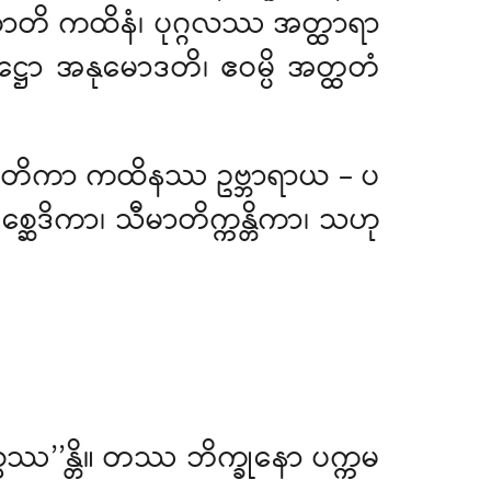
တိ ကထိနံ၊ ပုဂ္ဂလဿ အတ္ထာရာ
ော အနုမောဒတိ၊ ဧဝမ္ပိ အတ္ထတံ
ေ၊ မာတိကာ ကထိနဿ ဥဗ္ဘာရာယ – ပ
ာဝစ္ဆေဒိကာ၊ သီမာတိက္ကန္တိကာ၊ သဟု
ေဿ’’န္တိ။ တဿ ဘိက္ခုနော ပက္ကမ