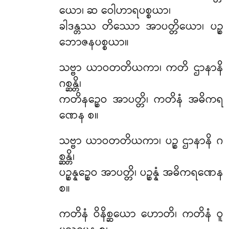
ယော၊ ဆ ဝေါဟာရပစ္စယာ၊
ခါဒန္တဿ တိဿော အာပတ္တိယော၊ ပဉ္စ
ဘောဇနပစ္စယာ။
သဗ္ဗာ
ယာဝတတိယကာ၊ ကတိ ဌာနာနိ
ဂစ္ဆန္တိ၊
ကတိနဉ္စေဝ အာပတ္တိ၊ ကတိနံ အဓိကရ
ဏေန စ။
သဗ္ဗာ ယာဝတတိယကာ၊ ပဉ္စ ဌာနာနိ ဂ
စ္ဆန္တိ၊
ပဉ္စန္နဉ္စေဝ အာပတ္တိ၊ ပဉ္စန္နံ အဓိကရဏေန
စ။
ကတိနံ ဝိနိစ္ဆယော ဟောတိ၊ ကတိနံ ဝူ