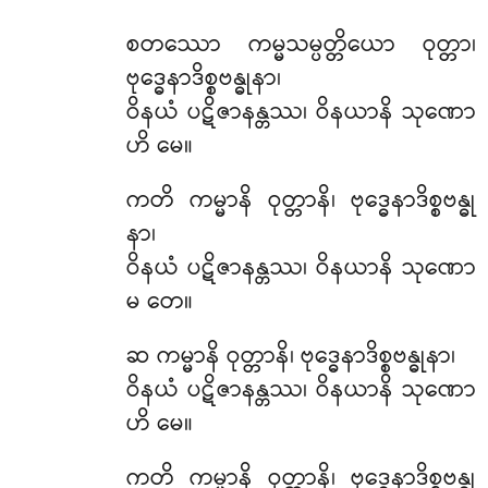
စတဿော ကမ္မသမ္ပတ္တိယော ဝုတ္တာ၊
ဗုဒ္ဓေနာဒိစ္စဗန္ဓုနာ၊
ဝိနယံ ပဋိဇာနန္တဿ၊ ဝိနယာနိ သုဏော
ဟိ မေ။
ကတိ
ကမ္မာနိ ဝုတ္တာနိ၊ ဗုဒ္ဓေနာဒိစ္စဗန္ဓု
နာ၊
ဝိနယံ ပဋိဇာနန္တဿ၊ ဝိနယာနိ သုဏော
မ တေ။
ဆ ကမ္မာနိ ဝုတ္တာနိ၊ ဗုဒ္ဓေနာဒိစ္စဗန္ဓုနာ၊
ဝိနယံ ပဋိဇာနန္တဿ၊ ဝိနယာနိ သုဏော
ဟိ မေ။
ကတိ ကမ္မာနိ ဝုတ္တာနိ၊ ဗုဒ္ဓေနာဒိစ္စဗန္ဓု