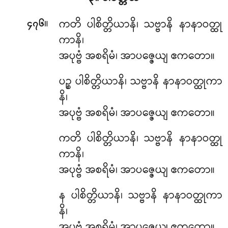
။
ကတိ ပါစိတ္တိယာနိ၊ သဗ္ဗာနိ နာနာဝတ္ထု
၄၇၆
ကာနိ၊
အပုဗ္ဗံ အစရိမံ၊ အာပဇ္ဇေယျ ဧကတော။
ပဉ္စ ပါစိတ္တိယာနိ၊ သဗ္ဗာနိ နာနာဝတ္ထုကာ
နိ၊
အပုဗ္ဗံ အစရိမံ၊ အာပဇ္ဇေယျ ဧကတော။
ကတိ ပါစိတ္တိယာနိ၊ သဗ္ဗာနိ နာနာဝတ္ထု
ကာနိ၊
အပုဗ္ဗံ အစရိမံ၊ အာပဇ္ဇေယျ ဧကတော။
န
ပါစိတ္တိယာနိ၊ သဗ္ဗာနိ နာနာဝတ္ထုကာ
နိ၊
အပုဗ္ဗံ အစရိမံ၊ အာပဇ္ဇေယျ ဧကတော။