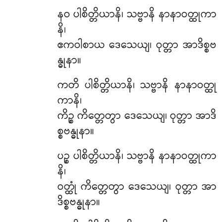
နဝ
ပါစိတ္တိယာနိ၊ သဗ္ဗာနိ နာနာဝတ္ထုကာ
နိ၊
ဧကဝါစာယ ဒေသေယျ၊ ဝုတ္တာ အာဒိစ္စဗ
န္ဓုနာ။
ကတိ ပါစိတ္တိယာနိ၊ သဗ္ဗာနိ နာနာဝတ္ထု
ကာနိ၊
ကိဉ္စ
ကိတ္တေတွာ ဒေသေယျ၊ ဝုတ္တာ အာဒိ
စ္စဗန္ဓုနာ။
ပဉ္စ ပါစိတ္တိယာနိ၊ သဗ္ဗာနိ နာနာဝတ္ထုကာ
နိ၊
ဝတ္ထုံ ကိတ္တေတွာ ဒေသေယျ၊ ဝုတ္တာ အာ
ဒိစ္စဗန္ဓုနာ။