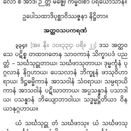
လော စ အာဒိ၊ ဉတ္တိ မဇ္ဈေ၊ ကမ္မဝါစာ ပရိယောသာနံ။
ဥပေါသထာဒိပုစ္ဆာဝိဿဇ္ဇနာ နိဋ္ဌိတာ။
အတ္ထဝသပကရဏံ
။
[အ။ နိ။ ၁၀။၃၃၄၊ ပရိ။ ၂၂]
ဒသ
အတ္ထဝ
၃၃၄
သေ ပဋိစ္စ တထာဂတေန သာဝကာနံ သိက္ခာပဒံ ပည
တ္တံ – သင်္ဃသုဋ္ဌုတာယ၊ သင်္ဃဖာသုတာယ၊ ဒုမ္မင်္ကူနံ ပု
ဂ္ဂလာနံ နိဂ္ဂဟာယ၊ ပေသလာနံ ဘိက္ခူနံ ဖာသုဝိဟာ
ရာယ၊ ဒိဋ္ဌဓမ္မိကာနံ အာသဝါနံ သံဝရာယ၊ သမ္ပရာယိ
ကာနံ အာသဝါနံ ပဋိဃာတာယ၊ အပ္ပသန္နာနံ ပသာဒါ
ယ၊ ပသန္နာနံ ဘိယျောဘာဝါယ၊ သဒ္ဓမ္မဋ္ဌိတိယာ ဝိန
ယာနုဂ္ဂဟာယ။
ယံ သင်္ဃသုဋ္ဌု တံ သင်္ဃဖာသု။ ယံ သင်္ဃဖာသု