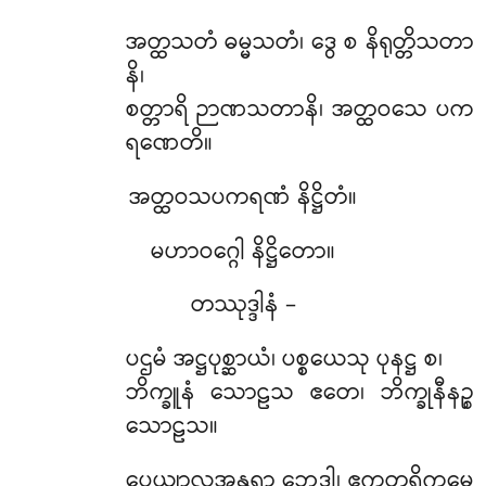
အတ္ထသတံ ဓမ္မသတံ၊ ဒွေ စ နိရုတ္တိသတာ
နိ၊
စတ္တာရိ ဉာဏသတာနိ၊ အတ္ထဝသေ ပက
ရဏေတိ။
အတ္ထဝသပကရဏံ နိဋ္ဌိတံ။
မဟာဝဂ္ဂေါ နိဋ္ဌိတော။
တဿုဒ္ဒါနံ –
ပဌမံ အဋ္ဌပုစ္ဆာယံ၊ ပစ္စယေသု ပုနဋ္ဌ စ၊
ဘိက္ခူနံ သောဠသ ဧတေ၊ ဘိက္ခုနီနဉ္စ
သောဠသ။
ပေယျာလအန္တရာ ဘေဒါ၊ ဧကုတ္တရိကမေ