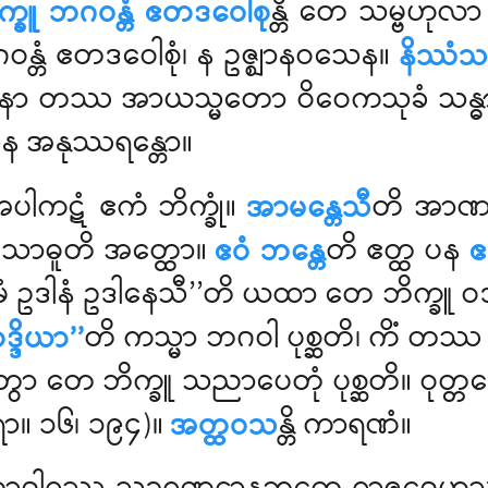
္ခူ ဘဂဝန္တံ ဧတဒဝေါစု
န္တိ တေ သမ္ဗဟုလာ
န္တံ ဧတဒဝေါစုံ၊ န ဥဇ္ဈာနဝသေန။
နိဿံ
ဇ္ဇနာ တဿ အာယသ္မတော ဝိဝေကသုခံ သန္ဓ
ေန အနုဿရန္တော။
 အပါကဋံ ဧကံ ဘိက္ခုံ။
အာမန္တေသီ
တိ အာဏ
ဟေ၊ သာဓူတိ အတ္ထော။
ဧဝံ ဘန္တေ
တိ ဧတ္ထ ပန
ဧ
ံ ဥဒါနံ ဥဒါနေသီ’’တိ ယထာ တေ ဘိက္ခူ ဝဒ
ဒ္ဒိယာ’’
တိ ကသ္မာ ဘဂဝါ ပုစ္ဆတိ၊ ကိံ တဿ 
ာ တေ ဘိက္ခူ သညာပေတုံ ပုစ္ဆတိ။ ဝုတ္တဉှ
 (ပါရာ။ ၁၆၊ ၁၉၄)။
အတ္ထဝသ
န္တိ ကာရဏံ။