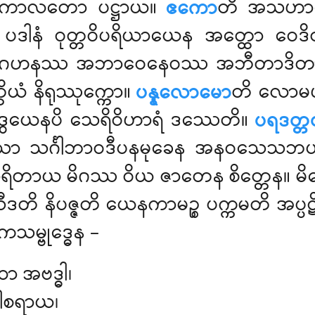
ဇိတကာလတော ပဋ္ဌာယ။
ဧကော
တိ အသဟာယ
 ပဒါနံ ဝုတ္တဝိပရိယာယေန အတ္ထော ဝေဒိတ
ေသဂဟနဿ အဘာဝေနေဝဿ အဘီတာဒိတာတ
တိယံ နိရုဿုက္ကော။
ပန္နလောမော
တိ လောမ
ဒွယေနပိ သေရိဝိဟာရံ ဒဿေတိ။
ပရဒတ္တဝ
ဗသော သင်္ဂါဘာဝဒီပနမုခေန အနဝသေ
ာရိတာယ မိဂဿ ဝိယ ဇာတေန စိတ္တေန။ 
ီဒတိ နိပဇ္ဇတိ ယေနကာမဉ္စ ပက္ကမတိ အပ္
သမ္ဗုဒ္ဓေန –
ာ အဗဒ္ဓါ၊
ဂေါစရာယ၊