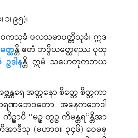
၁။၁။၉၅)၊
ိဝေကသုခံ ဖလသမာပတ္တိသုခံ၊ ဣဒ
မတ္ထ
န္တိ ဧတံ ဘဒ္ဒိယတ္ထေရဿ ပုထု
ံ ဥဒါန
န္တိ ဣမံ သဟေတုကဘယ
္တရေ အတ္တနော စိတ္တေ စိတ္တကာ
ိကာရဏဘေဒတော အနေကဘေဒါ
 ကိဉ္စာပိ ‘‘မဉ္စ တွဉ္စ ကိမန္တရ’’န္တိအာ
တိအာဒီသု (မဟာဝ။ ၃၄၆) ဝေမဇ္