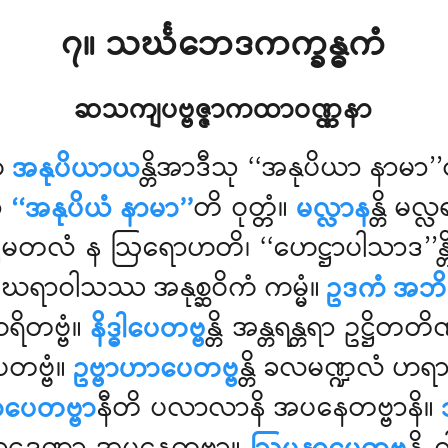
၇။ သင်္ဃဘေဒကက္ခန္ဓကံ
ဆသကျပဗ္ဗဇ္ဇာကထာဝဏ္ဏနာ
ေ
အနုပိယာယ
န္တိအာဒီသု ‘‘အနုပိယာ နာမ
ာ
‘‘အနုပိယံ နာမာ’’
တိ ဝုတ္တံ။
မလ္လာန
န္တိ မလ္
လံ န ဩရောဟတိ၊ ‘‘ဟေဋ္ဌာပါသာဒ’’န္တိပိ ပ
္တိ ဃရာဝါသဿ အနုစ္ဆဝိကံ ကမ္မံ။
ဥဒကံ အဘိ
ရိတဗ္ဗံ။
နိဒ္ဓါပေတဗ္ဗ
န္တိ အန္တရန္တရာ ဥဋ္ဌိ
ေတဗ္ဗံ။
ဥဗ္ဗာဟာပေတဗ္ဗ
န္တိ ခလမဏ္ဍလံ ဟရ
ာပေတဗ္ဗာ
နီတိ ပလာလာနိ အပနေတဗ္ဗာနိ။