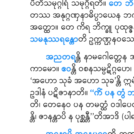
ပီတိသမုဂ္ဂါရံ သမုဂ္ဂိရတိ။
တေ ဘိက
တဿ အနုဂ္ဂဏှနာဓိပ္ပာယေန ဘဂဝ
အတ္ထော။ တေ ကိရ ဘိက္ခူ ပုထု
သမနုဿရန္တော
တိ ဥက္ကဏ္ဌနဝသ
အညတရ
န္တိ နာမဂေါတ္တေန
ကာမော။
ဧဝ
န္တိ ဝစနသမ္ပဋိဂ္ဂ
‘အဟော သုခံ အဟော သုခ’န္တိ ဣမ
ဥဒါနံ ပဋိဇာနာတိ။
‘‘ကိံ ပန တွံ ဘ
တိ၊ တေနေဝ ပန တမတ္ထံ ဝဒါပေတွ
န္တိ၊ ဇာနန္တာပိ န ပုစ္ဆန္တီ’’တိအာဒိ