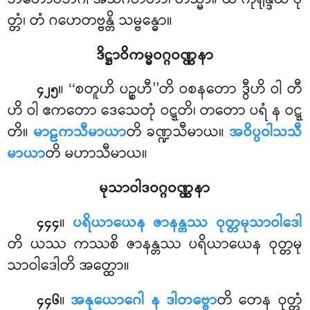
တ္တံ၊ တံ ဂဟေတဗ္ဗန္တိ သမ္ဗန္ဓော။
ဒိဋ္ဌာဝိကမ္မဝဂ္ဂဝဏ္ဏနာ
။ ‘‘စတူဟိ
ပဉ္စဟီ’’တိ ဝစနတော ဒွီဟိ ဝါ တီ
၄၂၅
ဟိ ဝါ ဧကတော ဒေသေတုံ ဝဋ္ဋတိ၊ တတော ပရံ န ဝဋ္ဋ
တိ။
မာဠကသီမာယာ
တိ ခဏ္ဍသီမာယ။
အဝိပ္ပဝါသသီ
မာယာ
တိ မဟာသီမာယ။
မုသာဝါဒဝဂ္ဂဝဏ္ဏနာ
။
ပရိယာယေန ဇာနန္တဿ ဝုတ္တမုသာဝါဒေါ
၄၄၄
တိ ယဿ ကဿစိ ဇာနန္တဿ ပရိယာယေန ဝုတ္တမု
သာဝါဒေါတိ အတ္ထော။
။
အနုယောဂေါ န ဒါတဗ္ဗော
တိ တေန ဝုတ္တံ
၄၄၆