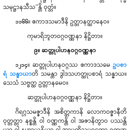
သမုဋ္ဌာနသီသ’’န္တိ ဝုတ္တံ။
။ ဧကာဒသမာဒီနိ
ဥတ္တာနတ္ထာနေဝ။
၁၁၆၆
ကုမာရိဘူတဝဂ္ဂဝဏ္ဏနာ နိဋ္ဌိတာ။
၉။ ဆတ္တုပါဟနဝဂ္ဂဝဏ္ဏနာ
။ ဆတ္တုပါဟနဝဂ္ဂဿ
ဧကာဒသမေ
ဥပစာ
၁၂၁၄
ရံ သန္ဓာယာ
တိ သမန္တာ ဒွါဒသဟတ္ထုပစာရံ သန္ဓာယ။
သေသံ သဗ္ဗတ္ထ ဥတ္တာနမေဝ။
ဆတ္တုပါဟနဝဂ္ဂဝဏ္ဏနာ နိဋ္ဌိတာ။
ဂိရဂ္ဂသမဇ္ဇာဒီနိ အစိတ္တကာနိ လောကဝဇ္ဇာနီတိ
ဝုတ္တတ္တာ နစ္စန္တိ ဝါ ဝဏ္ဏကန္တိ ဝါ အဇာနိတွာဝ ပဿန္တိ