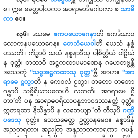
။ နဝမေ
သဗ္ဗေသ
န္တိ ဘိက္ခုဿ ဘိက္ခုနိယာ
၈၃၀
စ။ ဣဓ ခေတ္တပါလကာ အာရာမာဒိဂေါပကာ စ
သာမိ
ကာ
ဧဝ။
။ ဒသမေ
ဧကပယောဂေနာ
တိ ဧကဒိသာဝ
၈၃၆
လောကနပယောဂေန။
တေသံယေဝါ
တိ ယေသံ နစ္စံ
ပဿတိ။ ကိဉ္စာပိ သယံ နစ္စနာဒီသု ပါစိတ္တိယံ ပါဠိယံ
န ဝုတ္တံ၊ တထာပိ အဋ္ဌကထာပမာဏေန ဂဟေတဗ္ဗန္တိ
ဒဿေတုံ
‘‘သဗ္ဗအဋ္ဌကထာသု ဝုတ္တ’’
န္တိ အာဟ။
‘‘အာ
ရာမေ ဌတွာ
တိ န ကေဝလံ ဌတွာ၊ တတော တတော
ဂန္တွာပိ သဗ္ဗိရိယာပထေဟိ လဘတိ၊ ‘အာရာမေ ဌိ
တာ’တိ ပန အာရာမပရိယာပန္နဘာဝဒဿနတ္ထံ ဝုတ္တံ။
ဣတရထာ နိသိန္နာပိ န လဘေယျာ’’တိ တီသုပိ
ဂဏ္ဌိ
ပဒေသု
ဝုတ္တံ။ သေသမေတ္ထ ဥတ္တာနမေဝ။ နစ္စာဒီနံ
အညတရတာ၊ အညတြ အနုညာတကာရဏာ ဂမနံ၊