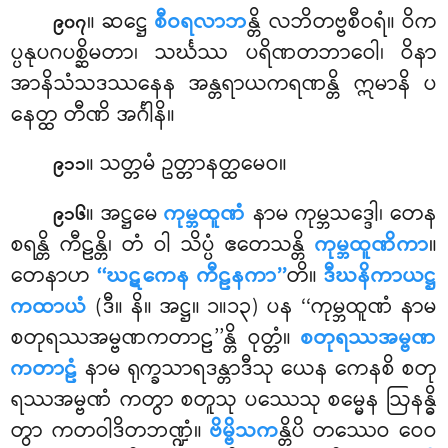
။ ဆဋ္ဌေ
စီဝရလာဘ
န္တိ လဘိတဗ္ဗစီဝရံ။ ဝိက
၉၀၇
ပ္ပနုပဂပစ္ဆိမတာ၊ သင်္ဃဿ ပရိဏတဘာဝေါ၊ ဝိနာ
အာနိသံသဒဿနေန အန္တရာယကရဏန္တိ ဣမာနိ ပ
နေတ္ထ တီဏိ အင်္ဂါနိ။
။ သတ္တမံ ဥတ္တာနတ္ထမေဝ။
၉၁၁
။ အဋ္ဌမေ
ကုမ္ဘထူဏံ
နာမ ကုမ္ဘသဒ္ဒေါ၊ တေန
၉၁၆
စရန္တိ ကီဠန္တိ၊ တံ ဝါ သိပ္ပံ ဧတေသန္တိ
ကုမ္ဘထူဏိကာ
။
တေနာဟ
‘‘ဃဋကေန ကီဠနကာ’’
တိ။
ဒီဃနိကာယဋ္ဌ
ကထာယံ
(ဒီ။ နိ။ အဋ္ဌ။ ၁။၁၃) ပန ‘‘ကုမ္ဘထူဏံ နာမ
စတုရဿအမ္ဗဏကတာဠ’’န္တိ ဝုတ္တံ။
စတုရဿအမ္ဗဏ
ကတာဠံ
နာမ ရုက္ခသာရဒန္တာဒီသု ယေန ကေနစိ စတု
ရဿအမ္ဗဏံ ကတွာ စတူသု ပဿေသု စမ္မေန ဩနန္ဓိ
တွာ ကတဝါဒိတဘဏ္ဍံ။
ဗိမ္ဗိသက
န္တိပိ တဿေဝ ဝေဝ