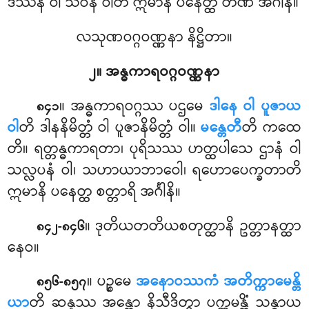
ဒဿနံ ဝါ သဝနံ ဝါတိ ဣမာနိ ပနေတ္ထ တီဏိ အင်္ဂါနိ။
လသုဏဝဂ္ဂဝဏ္ဏနာ နိဋ္ဌိတာ။
၂။ အန္ဓကာရဝဂ္ဂဝဏ္ဏနာ
။ အန္ဓကာရဝဂ္ဂဿ ပဌမေ
ဒါနေ ဝါ ပူဇာယ
၈၄၁
ဝါ
တိ ဒါနနိမိတ္တံ ဝါ ပူဇာနိမိတ္တံ ဝါ။
မန္တေတီ
တိ ကထေ
တိ။ ရတ္တန္ဓကာရတာ၊ ပုရိသဿ ဟတ္ထပါသေ ဌာနံ ဝါ
သလ္လပနံ ဝါ၊ သဟာယာဘာဝေါ၊ ရဟောပေက္ခတာတိ
ဣမာနိ ပနေတ္ထ စတ္တာရိ အင်္ဂါနိ။
။ ဒုတိယတတိယစတုတ္ထာနိ ဥတ္တာနတ္ထာ
၈၄၂-၈၄၆
နေဝ။
။ ပဉ္စမေ
အနောဝဿကံ အတိက္ကာမေန္တိ
၈၅၆-၈၅၇
ယာ
တိ ဆန္နဿ အန္တော နိသီဒိတွာ ပက္ကမန္တိံ သန္ဓာယ