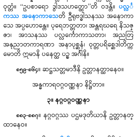
ဝုတ္တံ။ ‘‘ဥပစာရော ဒွါဒသဟတ္ထော’’တိ ဝဒန္တိ။
ပလ္လင်္
ကဿ အနောကာသေ
တိ ဦရုဗဒ္ဓါသနဿ အနောကာ
သေ အပ္ပဟောန္တေ။ ပုရေဘတ္တတာ၊ အန္တရဃရေ နိသဇ္
ဇာ၊ အာသနဿ ပလ္လင်္ကောကာသတာ၊ အညတြ
အနုညာတကာရဏာ အနာပုစ္ဆနံ၊ ဝုတ္တပရိစ္ဆေဒါတိက္က
မောတိ ဣမာနိ ပနေတ္ထ ပဉ္စ အင်္ဂါနိ။
။ ဆဋ္ဌသတ္တမာဒီနိ ဥတ္တာနတ္ထာနေဝ။
၈၅၉-၈၆၄
အန္ဓကာရဝဂ္ဂဝဏ္ဏနာ နိဋ္ဌိတာ။
၃။ နဂ္ဂဝဂ္ဂဝဏ္ဏနာ
။ နဂ္ဂဝဂ္ဂဿ ပဌမဒုတိယာနိ ဥတ္တာနတ္
၈၈၃-၈၈၇
ထာနေဝ။