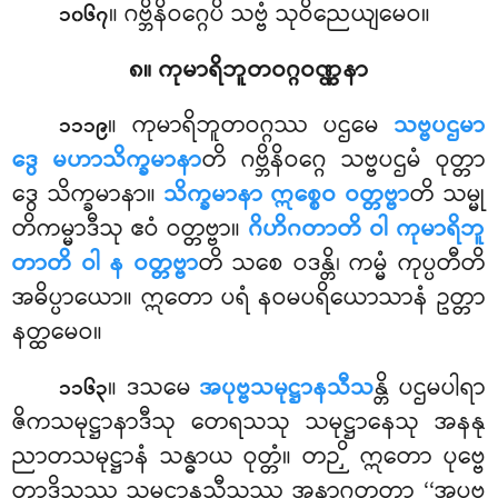
။ ဂဗ္ဘိနိဝဂ္ဂေပိ သဗ္ဗံ သုဝိညေယျမေဝ။
၁၀၆၇
၈။ ကုမာရိဘူတဝဂ္ဂဝဏ္ဏနာ
။ ကုမာရိဘူတဝဂ္ဂဿ ပဌမေ
သဗ္ဗပဌမာ
၁၁၁၉
ဒွေ မဟာသိက္ခမာနာ
တိ ဂဗ္ဘိနိဝဂ္ဂေ သဗ္ဗပဌမံ ဝုတ္တာ
ဒွေ သိက္ခမာနာ။
သိက္ခမာနာ ဣစ္စေဝ ဝတ္တဗ္ဗာ
တိ သမ္မု
တိကမ္မာဒီသု ဧဝံ ဝတ္တဗ္ဗာ။
ဂိဟိဂတာတိ ဝါ ကုမာရိဘူ
တာတိ ဝါ န ဝတ္တဗ္ဗာ
တိ သစေ ဝဒန္တိ၊ ကမ္မံ ကုပ္ပတီတိ
အဓိပ္ပာယော။ ဣတော ပရံ နဝမပရိယောသာနံ ဥတ္တာ
နတ္ထမေဝ။
။ ဒသမေ
အပုဗ္ဗသမုဋ္ဌာနသီသ
န္တိ ပဌမပါရာ
၁၁၆၃
ဇိကသမုဋ္ဌာနာဒီသု တေရသသု သမုဋ္ဌာနေသု အနနု
ညာတသမုဋ္ဌာနံ သန္ဓာယ ဝုတ္တံ။ တဉှိ ဣတော ပုဗ္ဗေ
တာဒိသဿ သမုဋ္ဌာနသီသဿ အနာဂတတ္တာ ‘‘အပုဗ္ဗ