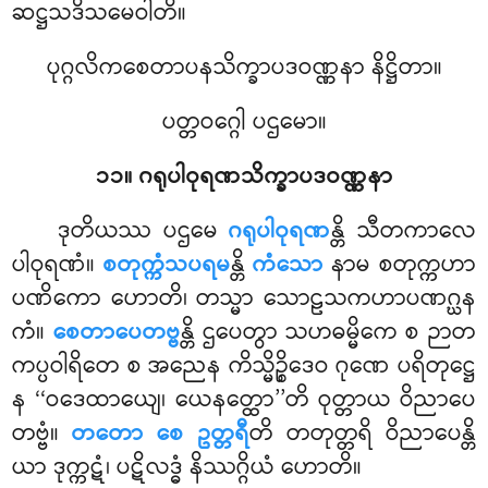
ဆဋ္ဌသဒိသမေဝါတိ။
ပုဂ္ဂလိကစေတာပနသိက္ခာပဒဝဏ္ဏနာ နိဋ္ဌိတာ။
ပတ္တဝဂ္ဂေါ ပဌမော။
၁၁။ ဂရုပါဝုရဏသိက္ခာပဒဝဏ္ဏနာ
ဒုတိယဿ
ပဌမေ
ဂရုပါဝုရဏ
န္တိ သီတကာလေ
ပါဝုရဏံ။
စတုက္ကံသပရမ
န္တိ
ကံသော
နာမ စတုက္ကဟာ
ပဏိကော ဟောတိ၊ တသ္မာ သောဠသကဟာပဏဂ္ဃန
ကံ။
စေတာပေတဗ္ဗ
န္တိ ဌပေတွာ သဟဓမ္မိကေ စ ဉာတ
ကပ္ပဝါရိတေ စ အညေန ကိသ္မိဉ္စိဒေဝ ဂုဏေ ပရိတုဋ္ဌေ
န ‘‘ဝဒေထာယျေ၊ ယေနတ္ထော’’တိ ဝုတ္တာယ ဝိညာပေ
တဗ္ဗံ။
တတော စေ ဥတ္တရီ
တိ တတုတ္တရိ ဝိညာပေန္တိ
ယာ ဒုက္ကဋံ၊ ပဋိလဒ္ဓံ နိဿဂ္ဂိယံ ဟောတိ။