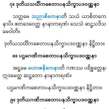
၇။ ဒုတိယသင်္ဃိကစေတာပနသိက္ခာပဒဝဏ္ဏနာ
သတ္တမေ
သညာစိကေနာ
တိ သယံ ယာစိတကေ
နာပိ။ ဧတဒေဝေတ္ထ နာနာကရဏံ၊ သေသံ ဆဋ္ဌသဒိသ
မေဝါတိ။
ဒုတိယသင်္ဃိကစေတာပနသိက္ခာပဒဝဏ္ဏနာ နိဋ္ဌိတာ။
၈။ ပဌမဂဏိကစေတာပနသိက္ခာပဒဝဏ္ဏနာ
အဋ္ဌမေ
မဟာဇနိကေနာ
တိ ဂဏဿ ပရိစ္စတ္တေန၊
ဣဒမေတ္ထ ဆဋ္ဌတော နာနာကရဏံ။
ပဌမဂဏိကစေတာပနသိက္ခာပဒဝဏ္ဏနာ နိဋ္ဌိတာ။
၉။ ဒုတိယဂဏိကစေတာပနသိက္ခာပဒဝဏ္ဏနာ