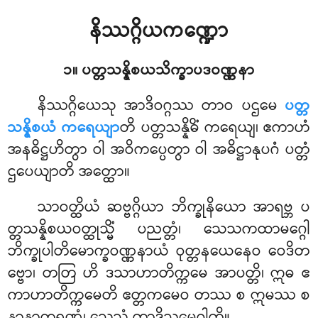
နိဿဂ္ဂိယကဏ္ဍော
၁။ ပတ္တသန္နိစယသိက္ခာပဒဝဏ္ဏနာ
နိဿဂ္ဂိယေသု
အာဒိဝဂ္ဂဿ တာဝ ပဌမေ
ပတ္တ
သန္နိစယံ ကရေယျာ
တိ ပတ္တသန္နိဓိံ ကရေယျ၊ ဧကာဟံ
အနဓိဋ္ဌဟိတွာ ဝါ အဝိကပ္ပေတွာ ဝါ အဓိဋ္ဌာနုပဂံ ပတ္တံ
ဌပေယျာတိ အတ္ထော။
သာဝတ္ထိယံ ဆဗ္ဗဂ္ဂိယာ ဘိက္ခုနိယော အာရဗ္ဘ ပ
တ္တသန္နိစယဝတ္ထုသ္မိံ ပညတ္တံ၊ သေသကထာမဂ္ဂေါ
ဘိက္ခုပါတိမောက္ခဝဏ္ဏနာယံ ဝုတ္တနယေနေဝ ဝေဒိတ
ဗ္ဗော၊ တတြ ဟိ ဒသာဟာတိက္ကမေ အာပတ္တိ၊ ဣဓ ဧ
ကာဟာတိက္ကမေတိ ဧတ္တကမေဝ တဿ စ ဣမဿ စ
နာနာကရဏံ၊ သေသံ တာဒိသမေဝါတိ။