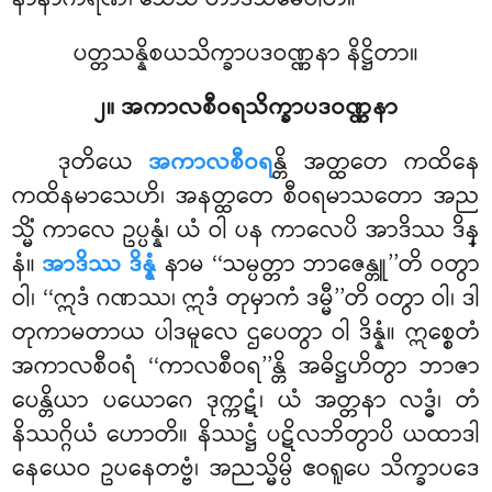
ပတ္တသန္နိစယသိက္ခာပဒဝဏ္ဏနာ နိဋ္ဌိတာ။
၂။ အကာလစီဝရသိက္ခာပဒဝဏ္ဏနာ
ဒုတိယေ
အကာလစီဝရ
န္တိ အတ္ထတေ ကထိနေ
ကထိနမာသေဟိ၊ အနတ္ထတေ စီဝရမာသတော အည
သ္မိံ ကာလေ ဥပ္ပန္နံ၊ ယံ ဝါ ပန ကာလေပိ အာဒိဿ ဒိန္
နံ။
အာဒိဿ ဒိန္နံ
နာမ ‘‘သမ္ပတ္တာ ဘာဇေန္တူ’’တိ ဝတွာ
ဝါ၊ ‘‘ဣဒံ ဂဏဿ၊ ဣဒံ တုမှာကံ ဒမ္မီ’’တိ ဝတွာ ဝါ၊ ဒါ
တုကာမတာယ ပါဒမူလေ ဌပေတွာ ဝါ ဒိန္နံ။ ဣစ္စေတံ
အကာလစီဝရံ ‘‘ကာလစီဝရ’’န္တိ အဓိဋ္ဌဟိတွာ ဘာဇာ
ပေန္တိယာ ပယောဂေ ဒုက္ကဋံ၊ ယံ အတ္တနာ လဒ္ဓံ၊ တံ
နိဿဂ္ဂိယံ ဟောတိ။ နိဿဋ္ဌံ ပဋိလဘိတွာပိ ယထာဒါ
နေယေဝ ဥပနေတဗ္ဗံ၊ အညသ္မိမ္ပိ ဧဝရူပေ သိက္ခာပဒေ