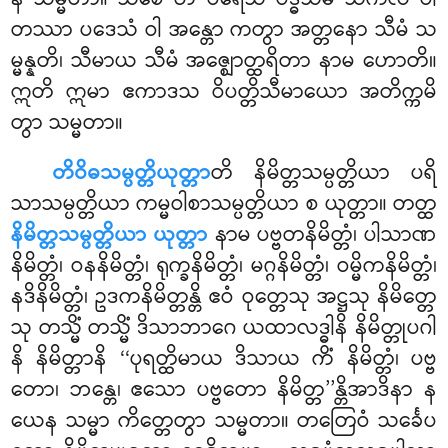
တဿာ ပဒေသံ ဝါ အန္တော ကတွာ အတ္တနော သီမံ သ
မ္မန္နတိ၊ သီမာယ သီမံ အဇ္ဈောတ္ထရိတာ နာမ ဟောတိ။
ဣတိ ဣမာ ဧကာဒသ ဝိပတ္တိသီမာယော အတိက္ကမိ
တွာ သမ္မတာ။
တိဝိဓသမ္ပတ္တိယုတ္တာ
တိ နိမိတ္တသမ္ပတ္တိယာ ပရိ
သာသမ္ပတ္တိယာ ကမ္မဝါစာသမ္ပတ္တိယာ စ ယုတ္တာ။ တတ္ထ
နိမိတ္တသမ္ပတ္တိယာ ယုတ္တာ
နာမ ပဗ္ဗတနိမိတ္တံ၊ ပါသာဏ
နိမိတ္တံ၊ ဝနနိမိတ္တံ၊ ရုက္ခနိမိတ္တံ၊ မဂ္ဂနိမိတ္တံ၊ ဝမ္မိကနိမိတ္တံ၊
နဒိနိမိတ္တံ၊ ဥဒကနိမိတ္တန္တိ ဧဝံ ဝုတ္တေသု အဋ္ဌသု နိမိတ္တေ
သု တသ္မိံ တသ္မိံ ဒိသာဘာဂေ ယထာလဒ္ဓါနိ
နိမိတ္တုပဂါ
နိ နိမိတ္တာနိ ‘‘ပုရတ္ထိမာယ ဒိသာယ ကိံ နိမိတ္တံ၊ ပဗ္ဗ
တော၊ ဘန္တေ၊ ဧသော ပဗ္ဗတော နိမိတ္တ’’န္တိအာဒိနာ န
ယေန သမ္မာ ကိတ္တေတွာ သမ္မတာ။ တတြေဝံ သင်္ခေပ