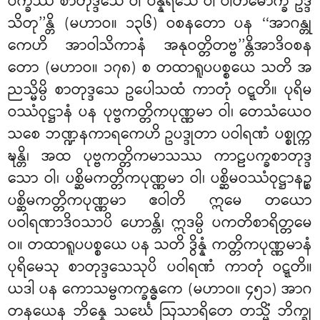
ပက္ခဿ စာတုဒ္ဒသေ ဝါ ပန္နရသေ ဝါ ပါတိမောက္ခံ ဥဒ္ဒိ
သိတု’’န္တိ (မဟာဝ။ ၁၃၆) ဝစနတော ပန ‘‘အာဂန္တု
ကေဟိ အာဝါသိကာနံ အနုဝတ္တိတဗ္ဗ’’န္တိအာဒိဝစန
တော (မဟာဝ။ ၁၇၈) စ တထာရူပပစ္စယေ သတိ အ
ညသ္မိမ္ပိ စာတုဒ္ဒသေ ဥပေါသထံ ကာတုံ ဝဋ္ဋတိ။ ပုရိမ
ဝဿံဝုဋ္ဌာနံ ပန ပုဗ္ဗကတ္တိကပုဏ္ဏမာ ဝါ၊ တေသံယေဝ
သစေ ဘဏ္ဍနကာရကေဟိ ဥပဒ္ဒုတာ ပဝါရဏံ ပစ္စုက္က
ဍ္ဎန္တိ၊ အထ ပုဗ္ဗကတ္တိကမာသဿ ကာဠပက္ခစာတုဒ္ဒ
သော ဝါ၊ ပစ္ဆိမကတ္တိကပုဏ္ဏမာ ဝါ၊ ပစ္ဆိမဝဿံဝုဋ္ဌာနဉ္စ
ပစ္ဆိမကတ္တိကပုဏ္ဏမာ ဧဝါတိ ဣမေ တယော
ပဝါရဏာဒိဝသာပိ ဟောန္တိ၊ ဣဒမ္ပိ ပကတိစာရိတ္တမေ
ဝ။ တထာရူပပစ္စယေ ပန သတိ ဒွိန္နံ ကတ္တိကပုဏ္ဏမာနံ
ပုရိမေသု စာတုဒ္ဒသေသုပိ ပဝါရဏံ ကာတုံ ဝဋ္ဋတိ။
ယဒါ ပန ကောသမ္ဗကက္ခန္ဓကေ (မဟာဝ။ ၄၅၁) အာဂ
တနယေန ဘိန္နေ သင်္ဃေ ဩသာရိတေ တသ္မိံ ဘိက္ခု