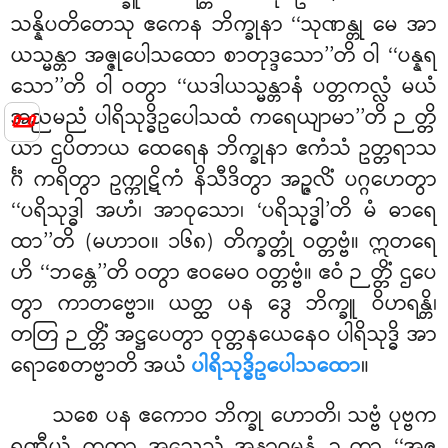
သန္နိပတိတေသု ဧကေန ဘိက္ခုနာ ‘‘သုဏန္တု မေ အာ
ယသ္မန္တာ အဇ္ဇုပေါသထော စာတုဒ္ဒသော’’တိ ဝါ ‘‘ပန္နရ
သော’’တိ ဝါ ဝတွာ ‘‘ယဒါယသ္မန္တာနံ ပတ္တကလ္လံ မယံ
အညမညံ ပါရိသုဒ္ဓိဥပေါသထံ ကရေယျာမာ’’တိ ဉတ္တိ
📜
ယာ ဌပိတာယ ထေရေန ဘိက္ခုနာ ဧကံသံ ဥတ္တရာသ
င်္ဂံ ကရိတွာ ဥက္ကုဋိကံ နိသီဒိတွာ အဉ္ဇလိံ ပဂ္ဂဟေတွာ
‘‘ပရိသုဒ္ဓါ အဟံ၊ အာဝုသော၊ ‘ပရိသုဒ္ဓါ’တိ မံ ဓာရေ
ထာ’’တိ (မဟာဝ။ ၁၆၈) တိက္ခတ္တုံ ဝတ္တဗ္ဗံ။ ဣတရေ
ဟိ ‘‘ဘန္တေ’’တိ ဝတွာ ဧဝမေဝ ဝတ္တဗ္ဗံ။ ဧဝံ ဉတ္တိံ ဌပေ
တွာ ကာတဗ္ဗော။ ယတ္ထ ပန ဒွေ ဘိက္ခူ ဝိဟရန္တိ၊
တတြ
ဉတ္တိံ အဋ္ဌပေတွာ ဝုတ္တနယေနေဝ ပါရိသုဒ္ဓိ အာ
ရောစေတဗ္ဗာတိ အယံ
ပါရိသုဒ္ဓိဥပေါသထော
။
သစေ ပန ဧကောဝ ဘိက္ခု ဟောတိ၊ သဗ္ဗံ ပုဗ္ဗက