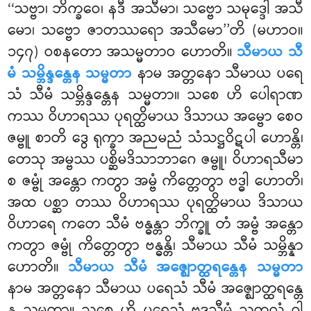
‘‘သဗ္ဗာ၊ ဘိက္ခဝေ၊ နဒီ အသီမာ၊ သဗ္ဗော သမုဒ္ဒေါ အသီ
မော၊ သဗ္ဗော ဇာတဿရော အသီမော’’တိ (မဟာဝ။
၁၄၇) ဝစနတော အသမ္မတာဝ ဟောတိ။
သီမာယ သီ
မံ သမ္ဘိန္ဒန္တေန သမ္မတာ
နာမ အတ္တနော သီမာယ ပရေ
သံ သီမံ သမ္ဘိန္ဒန္တေန သမ္မတာ။ သစေ ဟိ ပေါရာဏ
ကဿ ဝိဟာရဿ ပုရတ္ထိမာယ ဒိသာယ အမ္ဗော စေဝ
ဇမ္ဗူ စာတိ ဒွေ ရုက္ခာ အညမညံ သံသဋ္ဌဝိဋပါ ဟောန္တိ၊
တေသု အမ္ဗဿ ပစ္ဆိမဒိသာဘာဂေ ဇမ္ဗူ၊ ဝိဟာရသီမာ
စ ဇမ္ဗုံ အန္တော ကတွာ အမ္ဗံ ကိတ္တေတွာ ဗဒ္ဓါ ဟောတိ၊
အထ ပစ္ဆာ တဿ ဝိဟာရဿ ပုရတ္ထိမာယ ဒိသာယ
ဝိဟာရေ ကတေ သီမံ ဗန္ဓန္တာ ဘိက္ခူ တံ အမ္ဗံ အန္တော
ကတွာ ဇမ္ဗုံ ကိတ္တေတွာ ဗန္ဓန္တိ၊ သီမာယ သီမံ သမ္ဘိန္နာ
ဟောတိ။
သီမာယ သီမံ အဇ္ဈောတ္ထရန္တေန သမ္မတာ
နာမ အတ္တနော သီမာယ ပရေသံ သီမံ အဇ္ဈောတ္ထရန္တေ
န သမ္မတာ။ သစေ ဟိ ပရေသံ ဗဒ္ဓသီမံ သကလံ ဝါ