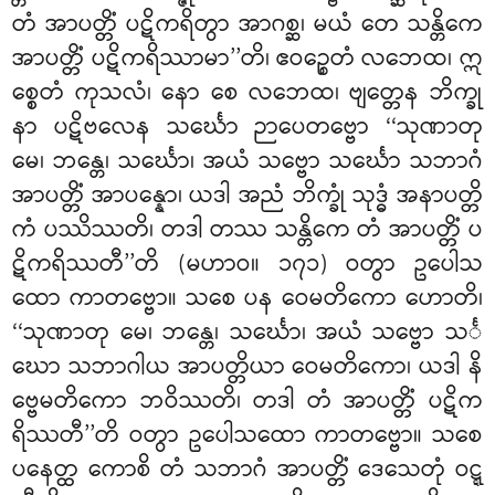
တံ အာပတ္တိံ ပဋိကရိတွာ အာဂစ္ဆ၊ မယံ တေ သန္တိကေ
အာပတ္တိံ ပဋိကရိဿာမာ’’တိ၊ ဧဝဉ္စေတံ လဘေထ၊ ဣ
စ္စေတံ ကုသလံ၊ နော စေ လဘေထ၊ ဗျတ္တေန ဘိက္ခု
နာ ပဋိဗလေန သင်္ဃော ဉာပေတဗ္ဗော ‘‘သုဏာတု
မေ၊ ဘန္တေ၊ သင်္ဃော၊ အယံ သဗ္ဗော သင်္ဃော သဘာဂံ
အာပတ္တိံ အာပန္နော၊ ယဒါ အညံ ဘိက္ခုံ သုဒ္ဓံ အနာပတ္တိ
ကံ ပဿိဿတိ၊ တဒါ တဿ သန္တိကေ တံ အာပတ္တိံ ပ
ဋိကရိဿတီ’’တိ (မဟာဝ။ ၁၇၁) ဝတွာ ဥပေါသ
ထော ကာတဗ္ဗော။ သစေ ပန ဝေမတိကော ဟောတိ၊
‘‘သုဏာတု မေ၊ ဘန္တေ၊ သင်္ဃော၊ အယံ သဗ္ဗော သင်္
ဃော သဘာဂါယ အာပတ္တိယာ ဝေမတိကော၊ ယဒါ နိ
ဗ္ဗေမတိကော ဘဝိဿတိ၊ တဒါ တံ အာပတ္တိံ ပဋိက
ရိဿတီ’’တိ ဝတွာ ဥပေါသထော ကာတဗ္ဗော။ သစေ
ပနေတ္ထ ကောစိ တံ သဘာဂံ အာပတ္တိံ ဒေသေတုံ ဝဋ္ဋ