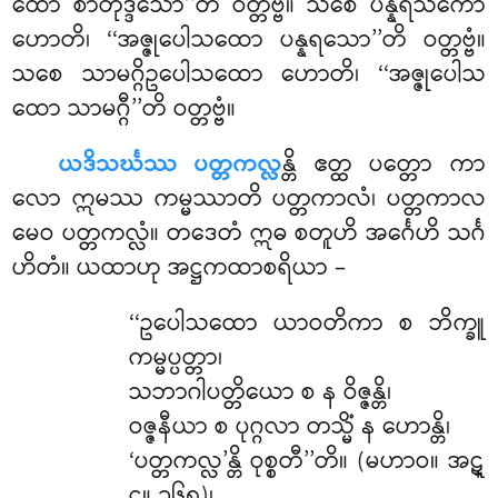
ထော စာတုဒ္ဒသော’’တိ ဝတ္တဗ္ဗံ။ သစေ ပန္နရသိကော
ဟောတိ၊ ‘‘အဇ္ဇုပေါသထော ပန္နရသော’’တိ ဝတ္တဗ္ဗံ။
သစေ သာမဂ္ဂိဥပေါသထော ဟောတိ၊ ‘‘အဇ္ဇုပေါသ
ထော သာမဂ္ဂီ’’တိ ဝတ္တဗ္ဗံ။
ယဒိ
သင်္ဃဿ ပတ္တကလ္လ
န္တိ ဧတ္ထ ပတ္တော ကာ
လော ဣမဿ ကမ္မဿာတိ ပတ္တကာလံ၊ ပတ္တကာလ
မေဝ ပတ္တကလ္လံ။ တဒေတံ ဣဓ စတူဟိ အင်္ဂေဟိ သင်္ဂ
ဟိတံ။ ယထာဟု အဋ္ဌကထာစရိယာ –
‘‘ဥပေါသထော ယာဝတိကာ စ ဘိက္ခူ
ကမ္မပ္ပတ္တာ၊
သဘာဂါပတ္တိယော စ န ဝိဇ္ဇန္တိ၊
ဝဇ္ဇနီယာ စ ပုဂ္ဂလာ တသ္မိံ န ဟောန္တိ၊
‘ပတ္တကလ္လ’န္တိ ဝုစ္စတီ’’တိ။ (မဟာဝ။ အဋ္
ဌ။ ၁၆၈)၊