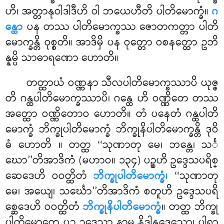
ဟိ၊ အတ္တာနုဝါဒါဒီဟိ ဝါ ဘယေဟီတိ ပါတိမောက္ခံ။
ဂ
န္ထော
ပန တဿ ပါတိမောက္ခဿ ဇောတကတ္တာ ပါတိ
မောက္ခန္တိ ဝုစ္စတိ။ အာဒိမှိ ပန ဝုတ္တော ဝစနတ္ထော ဥဘိ
န္နမ္ပိ သာဓာရဏော ဟောတိ။
တတ္ထာယံ ဝဏ္ဏနာ သီလပါတိမောက္ခဿာပိ ယုဇ္ဇ
တိ ဂန္ထပါတိမောက္ခဿာပိ၊ ဂန္ထေ ဟိ ဝဏ္ဏိတေ တဿ
အတ္ထော ဝဏ္ဏိတောဝ ဟောတိ။ တံ ပနေတံ ဂန္ထပါတိ
မောက္ခံ ဘိက္ခုပါတိမောက္ခံ ဘိက္ခုနိပါတိမောက္ခန္တိ ဒုဝိ
ဓံ ဟောတိ
။ တတ္ထ ‘‘သုဏာတု မေ၊ ဘန္တေ၊ သင်္
ဃော’’တိအာဒိကံ (မဟာဝ။ ၁၃၄) ပဉ္စဟိ ဥဒ္ဒေသပရိစ္
ဆေဒေဟိ ဝဝတ္ထိတံ
ဘိက္ခုပါတိမောက္ခံ၊
‘‘သုဏာတု
မေ၊ အယျေ၊ သင်္ဃော’’တိအာဒိကံ စတူဟိ ဥဒ္ဒေသပရိ
စ္ဆေဒေဟိ ဝဝတ္ထိတံ
ဘိက္ခုနိပါတိမောက္ခံ
။ တတ္ထ ဘိက္ခု
ပါတိမောက္ခေ ပဉ္စ ဥဒ္ဒေသာ နာမ နိဒါနုဒ္ဒေသော၊ ပါရာ