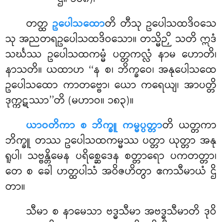
တတ္ထ
ဥပေါသထော
တိ တီသု ဥပေါသထဒိဝသေ
သု အညတရဥပေါသထဒိဝသော။ တသ္မိဉှိ သတိ ဣဒံ
သင်္ဃဿ ဥပေါသထကမ္မံ ပတ္တကလ္လံ နာမ ဟောတိ၊
နာသတိ။ ယထာဟ ‘‘န စ၊ ဘိက္ခဝေ၊ အနုပေါသထေ
ဥပေါသထော ကာတဗ္ဗော၊ ယော ကရေယျ၊ အာပတ္တိ
ဒုက္ကဋဿာ’’တိ (မဟာဝ။ ၁၈၃)။
ယာဝတိကာ စ ဘိက္ခူ ကမ္မပ္ပတ္တာ
တိ ယတ္တကာ
ဘိက္ခူ တဿ ဥပေါသထကမ္မဿ ပတ္တာ ယုတ္တာ အနု
ရူပါ၊ သဗ္ဗန္တိမေန ပရိစ္ဆေဒေန စတ္တာရော ပကတတ္တာ၊
တေ စ ခေါ ဟတ္ထပါသံ အဝိဇဟိတွာ ဧကသီမာယံ ဌိ
တာ။
သီမာ စ နာမေသာ ဗဒ္ဓသီမာ အဗဒ္ဓသီမာတိ ဒုဝိ