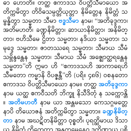
ဓာ ဟောတိ။ တတ္ထ ဧကာဒသ ဝိပတ္တိသီမာယော အ
တိက္ကမိတွာ တိဝိဓသမ္ပတ္တိယုတ္တာ နိမိတ္တေန နိမိတ္တံ သ
မ္ဗန္ဓိတွာ သမ္မတာ သီမာ
ဗဒ္ဓသီမာ
နာမ၊ ‘‘အတိခုဒ္ဒကာ၊
အတိမဟတီ၊ ခဏ္ဍနိမိတ္တာ၊ ဆာယာနိမိတ္တာ၊ အနိမိတ္
တာ၊ ဗဟိသီမေ ဌိတာ သမ္မတာ၊ နဒိယာ သမ္မတာ၊ သ
မုဒ္ဒေ သမ္မတာ၊ ဇာတဿရေ သမ္မတာ၊ သီမာယ သီမံ
သမ္ဘိန္ဒန္တေန သမ္မတာ၊ သီမာယ သီမံ အဇ္ဈောတ္ထရန္တေန
သမ္မတာ’’တိ ဣမာ ဟိ ‘‘ဧကာဒသဟိ အာကာရေဟိ
သီမတော ကမ္မာနိ ဝိပဇ္ဇန္တီ’’တိ (ပရိ။ ၄၈၆) ဝစနတော
ဧကာဒသ ဝိပတ္တိသီမာယော နာမ။ တတ္ထ
အတိခုဒ္ဒကာ
နာမ ယတ္ထ ဧကဝီသတိ ဘိက္ခူ နိသီဒိတုံ န သက္ကောန္တိ
။
အတိမဟတီ
နာမ ယာ အန္တမသော ကေသဂ္ဂမတ္တေ
နာပိ တိယောဇနံ အတိက္ကမိတွာ သမ္မတာ။
ခဏ္ဍနိမိတ္
တာ
နာမ အဃဋိတနိမိတ္တာ ဝုစ္စတိ၊ ပုရတ္ထိမာယ ဒိသာ
ယ နိမိတ္တံ ကိတ္တေတွာ အနုက္ကမေနေဝ ဒက္ခိဏာယ ပစ္ဆိ