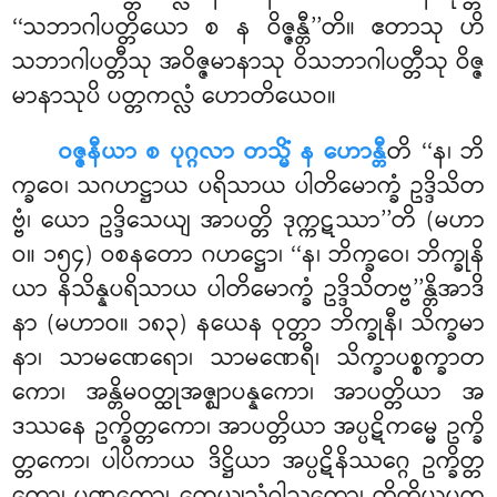
‘‘သဘာဂါပတ္တိယော စ န ဝိဇ္ဇန္တီ’’တိ။ ဧတာသု ဟိ
သဘာဂါပတ္တီသု အဝိဇ္ဇမာနာသု ဝိသဘာဂါပတ္တီသု ဝိဇ္ဇ
မာနာသုပိ ပတ္တကလ္လံ ဟောတိယေဝ။
ဝဇ္ဇနီယာ စ ပုဂ္ဂလာ တသ္မိံ န ဟောန္တီ
တိ ‘‘န၊ ဘိ
က္ခဝေ၊ သဂဟဋ္ဌာယ ပရိသာယ ပါတိမောက္ခံ ဥဒ္ဒိသိတ
ဗ္ဗံ၊ ယော ဥဒ္ဒိသေယျ အာပတ္တိ ဒုက္ကဋဿာ’’တိ
(မဟာ
ဝ။ ၁၅၄) ဝစနတော ဂဟဋ္ဌော၊ ‘‘န၊ ဘိက္ခဝေ၊ ဘိက္ခုနိ
ယာ နိသိန္နပရိသာယ ပါတိမောက္ခံ ဥဒ္ဒိသိတဗ္ဗ’’န္တိအာဒိ
နာ (မဟာဝ။ ၁၈၃) နယေန ဝုတ္တာ ဘိက္ခုနီ၊ သိက္ခမာ
နာ၊ သာမဏေရော၊ သာမဏေရီ၊ သိက္ခာပစ္စက္ခာတ
ကော၊ အန္တိမဝတ္ထုအဇ္ဈာပန္နကော၊ အာပတ္တိယာ အ
ဒဿနေ ဥက္ခိတ္တကော၊ အာပတ္တိယာ အပ္ပဋိကမ္မေ ဥက္ခိ
တ္တကော၊ ပါပိကာယ ဒိဋ္ဌိယာ အပ္ပဋိနိဿဂ္ဂေ ဥက္ခိတ္တ
ကော၊ ပဏ္ဍကော၊ ထေယျသံဝါသကော၊ တိတ္ထိယပက္က