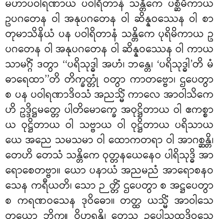
မဟာပဝါရဏာယ ပဝါရိတာနံ သန္တိကေ ပစ္ဆိမိကာယ
ဥပဂတေန ဝါ အနုပဂတေန ဝါ ဆိန္နဝဿေန ဝါ စာ
တုမာသိနိယံ ပန ပဝါရိတာနံ သန္တိကေ ပုရိမိကာယ ဥ
ပဂတေန ဝါ အနုပဂတေန ဝါ ဆိန္နဝဿေန ဝါ ကာယ
သာမဂ္ဂိံ ဒတွာ ‘‘ပရိသုဒ္ဓါ အဟံ၊ ဘန္တေ၊ ‘ပရိသုဒ္ဓါ’တိ မံ
ဓာရေထာ’’တိ တိက္ခတ္တုံ ဝတွာ ကာတဗ္ဗော၊ ဌပေတွာ
စ ပန ပဝါရဏာဒိဝသံ အညသ္မိံ ကာလေ အာဝါသိကေ
ဟိ ဥဒ္ဒိဋ္ဌမတ္တေ ပါတိမောက္ခေ အဝုဋ္ဌိတာယ ဝါ ဧကစ္စာ
ယ ဝုဋ္ဌိတာယ ဝါ သဗ္ဗာယ ဝါ ဝုဋ္ဌိတာယ ပရိသာယ
ယေ အညေ သမသမာ ဝါ ထောကတရာ ဝါ အာဂစ္ဆန္တိ၊
တေဟိ တေသံ သန္တိကေ ဝုတ္တနယေနေဝ ပါရိသုဒ္ဓိ အာ
ရောစေတဗ္ဗာ။ ယော ပနာယံ အညမညံ အာရောစနဝ
သေန ကရီယတိ၊ သော ဉတ္တိံ ဌပေတွာ စ အဋ္ဌပေတွာ
စ ကရဏဝသေန ဒုဝိဓော။ တတ္ထ ယသ္မိံ အာဝါသေ
တယော ဘိက္ခူ ဝိဟရန္တိ၊ တေသု ဥပေါသထဒိဝသေ