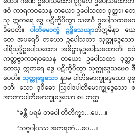
ထော၊ ဂဏေ ဥပေါသထော၊ ပုဂ္ဂလေ ဥပေါသထောတိ၊
ဧဝံ ကာရကဝသေန တယော ဥပေါသထာ ဝုတ္တာ၊ တေ
သု ဣတရေ ဒွေ ပဋိက္ခိပိတွာ သင်္ဃေ ဥပေါသထမေဝ
ဒီပေတိ။
ပါတိမောက္ခံ ဥဒ္ဒိသေယျာ
တိဣမိနာ ယေ
တေ အပရေပိ တယော ဥပေါသထာ သုတ္တုဒ္ဒေသော၊
ပါရိသုဒ္ဓိဥပေါသထော၊ အဓိဋ္ဌာနဥပေါသထောတိ၊ ဧဝံ
ကတ္တဗ္ဗာကာရဝသေန တယော ဥပေါသထာ ဝုတ္တာ၊
တေသု ဣတရေ ဒွေ ပဋိက္ခိပိတွာ သုတ္တုဒ္ဒေသမေဝ ဒီ
ပေတိ။
သုတ္တုဒ္ဒေသော
နာမ ပါတိမောက္ခုဒ္ဒေသော ဝုစ္
စတိ၊ သော ဒုဝိဓော ဩဝါဒပါတိမောက္ခုဒ္ဒေသော စ
အာဏာပါတိမောက္ခုဒ္ဒေသော စ။ တတ္ထ
‘‘ခန္တီ
ပရမံ တပေါ တိတိက္ခာ…ပေ…။
‘‘သဗ္ဗပါပဿ အကရဏံ…ပေ…။