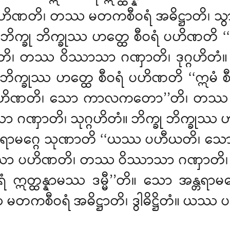
ဏတိ၊ တဿ မတကစီဝရံ အဓိဋ္ဌာတိ၊ သွ
ံ။ ဘိက္ခု ဘိက္ခုဿ ဟတ္ထေ စီဝရံ ပဟိဏတိ ‘‘
ိဏတိ၊ တဿ ဝိဿာသာ ဂဏှာတိ၊ ဒုဂ္ဂဟ
 ဘိက္ခုဿ ဟတ္ထေ စီဝရံ ပဟိဏတိ ‘‘ဣမံ စီ
ော ပဟိဏတိ၊ သော ကာလကတော’’တိ၊ တ
တိ၊ သုဂ္ဂဟိတံ။ ဘိက္ခု ဘိက္ခုဿ ဟတ္ထ
ာ အန္တရာမဂ္ဂေ သုဏာတိ ‘‘ယဿ ပဟီယတ
တံ။ ယော ပဟိဏတိ၊ တဿ ဝိဿာသာ ဂဏှာတိ၊ ဒ
ရံ ဣတ္ထန္နာမဿ ဒမ္မီ’’တိ။ သော အန္တ
တကစီဝရံ အဓိဋ္ဌာတိ၊ ဒွါဓိဋ္ဌိတံ။ ယ