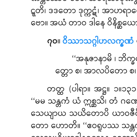
ဋ္ဋတိ၊ ဒဒတော ဒုက္ကဋံ၊ အာဟရာပေတ
ဗော။ အယံ တာဝ ဒါနေ ဝိနိစ္ဆယေ
၇၀
။
ဝိဿာသဂ္ဂါဟလက္ခဏံ
‘‘အနုဇာနာမိ
၊ ဘိက္
တ္တော စ၊ အာလပိတော စ
တတ္ထ (ပါရာ။ အဋ္ဌ။ ၁။၁၃
‘‘မမ သန္တကံ ယံ ဣစ္ဆသိ၊ တံ ဂဏ
သေယျာယ သယိတောပိ ယာဝဇီဝိတိန
တော ဟောတိ။ ‘‘ဧဝရူပဿ သန္တက