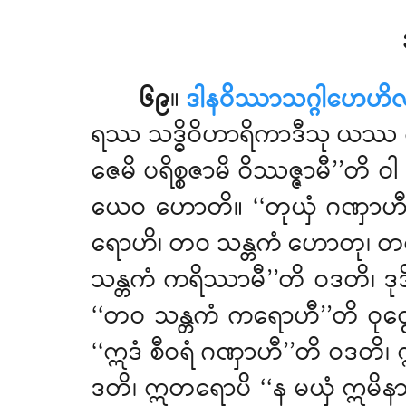
၆၉
။
ဒါနဝိဿာသဂ္ဂါဟေဟိ
ရဿ သဒ္ဓိဝိဟာရိကာဒီသု ယဿ ကဿစ
ဇေမိ ပရိစ္စဇာမိ ဝိဿဇ္ဇာမီ’’တိ ဝ
ယေဝ ဟောတိ။ ‘‘တုယှံ ဂဏှာဟီ’’တိ
ရောဟိ၊ တဝ သန္တကံ ဟောတု၊ တဝ 
သန္တကံ ကရိဿာမီ’’တိ ဝဒတိ၊ ဒု
‘‘တဝ သန္တကံ ကရောဟီ’’တိ ဝုတ္
‘‘ဣဒံ စီဝရံ ဂဏှာဟီ’’တိ ဝဒတိ၊ 
ဒတိ၊ ဣတရောပိ ‘‘န မယှံ ဣမိနာ 