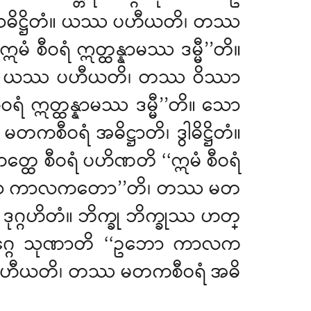
ာဓိဋ္ဌိတံ။ ယဿ ပဟီယတိ၊ တဿ
ဣမံ စီဝရံ ဣတ္ထန္နာမဿ ဒမ္မီ’’တိ။
ိတံ။ ယဿ ပဟီယတိ၊ တဿ ဝိဿာ
ဝရံ ဣတ္ထန္နာမဿ ဒမ္မီ’’တိ။ သော
ဿ
မတကစီဝရံ အဓိဋ္ဌာတိ၊ ဒွါဓိဋ္ဌိတံ။
ေ စီဝရံ ပဟိဏတိ ‘‘ဣမံ စီဝရံ
ိ၊ သော ကာလကတော’’တိ၊ တဿ မတ
ုဂ္ဂဟိတံ။ ဘိက္ခု ဘိက္ခုဿ ဟတ္
ရာမဂ္ဂေ သုဏာတိ ‘‘ဥဘော ကာလက
ဿ ပဟီယတိ၊ တဿ မတကစီဝရံ အဓိ