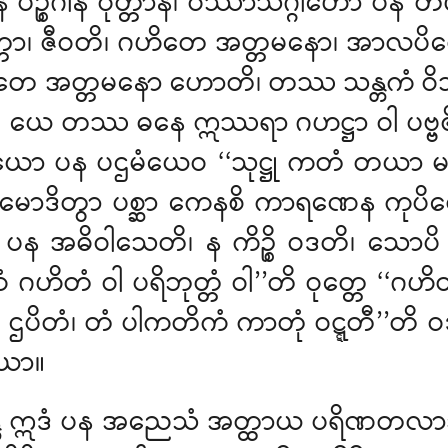
္ဂါနိ ဝုတ္တာနိ၊ ဝိဿာသဂ္ဂါဟော ပန တီဟိ 
္တော၊ ဇီဝတိ၊ ဂဟိတေ အတ္တမနော၊ အာလပိ
တေ အတ္တမနော ဟောတိ၊ တဿ သန္တကံ ဝိဿ
ဝ ယေ တဿ ဓနေ ဣဿရာ ဂဟဋ္ဌာ ဝါ ပဗ္ဗဇိတ
ော ပန ပဌမံယေဝ ‘‘သုဋ္ဌု ကတံ တယာ မမ 
 အနုမောဒိတွာ ပစ္ဆာ ကေနစိ ကာရဏေန ကု
ပန အဓိဝါသေတိ၊ န ကိဉ္စိ ဝဒတိ၊ သောပ
ဂဟိတံ ဝါ ပရိဘုတ္တံ ဝါ’’တိ ဝုတ္တေ ‘‘ဂဟိ
ိတံ၊ တံ ပါကတိကံ ကာတုံ ဝဋ္ဋတီ’’တိ 
ယော။
န္တိ ဣဒံ ပန အညေသံ အတ္ထာယ ပရိဏတ