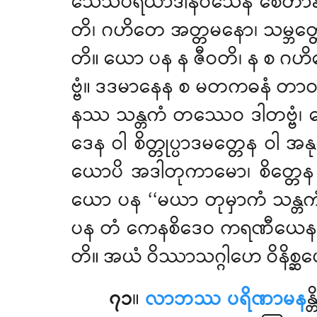
သေသပရိယာဒါနဝသေန စေတာနိ ပဉ္စင်
တိ၊ ဂဟိတေ အတ္တမနော၊ သမ္ဘတ
တိ။ ယော ပန န ဇီဝတိ၊ န စ
ဂဟိ
ဗ္ဗံ။ ဒဒမာနေန စ မတကဓနံ တာ
နဿ သန္တကံ တဿေဝ ဒါတဗ္ဗံ၊ ယ
ဒေန ဝါ စိတ္တုပ္ပာဒမတ္တေန ဝါ
ယောပိ အဒါတုကာမော၊ စိတ္တေန 
ယော ပန ‘‘မယာ တုမှာကံ သန္တကံ 
ပန တံ ကေနစိဒေဝ ကရဏီယေန ဌပ
တိ။ အယံ ဝိဿာသဂ္ဂါဟေ ဝိနိစ္ဆ
၇၁
။
လာဘဿ ပရိဏာမန