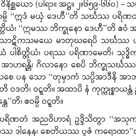
ဝိနိစ္ဆယော (ပါရာ။ အဋ္ဌ။ ၂။၆၅၉-၆၆၀) –
တကမ္ပိ ‘‘ဣဒံ မယှံ ဒေဟီ’’တိ သင်္ဃဿ ပ
ိတ္တိယံ၊ ‘‘ဣမဿ ဘိက္ခုနော ဒေဟီ’’တိ ဧ
ဝဿိကသာဋိကသမယေ မာတုဃရေပိ သင်္ဃဿ
 ပါစိတ္တိယံ၊ ပရဿ ပရိဏာမေတိ၊ သုဒ္ဓိကပ
အာဟရန္တိ၊ ဂိလာနော စေပိ ဘိက္ခုသင်္
 သစေ ပန သော ‘‘တုမှာကံ သပ္ပိအာဒီနိ
အာဘတ
’’တိ ဝဒတိ၊ ဝဋ္ဋတိ။ အထာပိ နံ ကုက္ကုစ္စာယန္တ
’တိ၊ ဧဝမ္ပိ ဝဋ္ဋတိ။
 ပရိဏတံ အညဝိဟာရံ ဥဒ္ဒိသိတွာ ‘‘အသုက
သင်္ဃဿ ဒါနေန၊ စေတိယဿ ပူဇံ ကရောထာ’