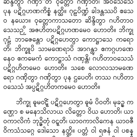
ဆိန္ဒိတွာ ဂဏှာ’’တိ ဝုတ္တော ဂဏှာတိ၊ အဝသေသေ
ပုန ပဋိဂ္ဂဟဏကိစ္စံ နတ္ထိ။ ဂုဠပိဏ္ဍံ ခါဒန္တဿပိ ဧသေ
ဝ နယော။ ဝုတ္တောကာသတော ဆိန္ဒိတွာ ဂဟိတာဝ
သေသဉှိ အဇဟိတပဋိဂ္ဂဟဏမေဝ ဟောတိ။ ဘိက္ခု
ဂုဠံ ဘာဇေန္တော ပဋိဂ္ဂဟေတွာ ကောဋ္ဌာသေ ကရော
တိ၊ ဘိက္ခူပိ သာမဏေရာပိ အာဂန္တွာ ဧကဂ္ဂဟဏေ
နေဝ ဧကမေကံ ကောဋ္ဌာသံ ဂဏှန္တိ၊ ဂဟိတာဝသေသံ
ပဋိဂ္ဂဟိတမေဝ ဟောတိ။ သစေ လောလသာမဏေ
ရော
ဂဏှိတွာ ဂဏှိတွာ ပုန ဌပေတိ၊ တဿ ဂဟိတာ
ဝသေသံ အပ္ပဋိဂ္ဂဟိတကမေဝ ဟောတိ။
ဘိက္ခု ဓူမဝဋ္ဋိံ ပဋိဂ္ဂဟေတွာ ဓူမံ ပိဝတိ၊ မုခဉ္စ က
ဏ္ဌော စ မနောသိလာယ လိတ္တော ဝိယ ဟောတိ၊ ယာ
ဝကာလိကံ ဘုဉ္ဇိတုံ ဝဋ္ဋတိ၊ ယာဝကာလိကေန ယာဝဇီ
ဝိကသံသဂ္ဂေ ဒေါသော နတ္ထိ။ ပတ္တံ ဝါ ရဇနံ ဝါ ပစန္