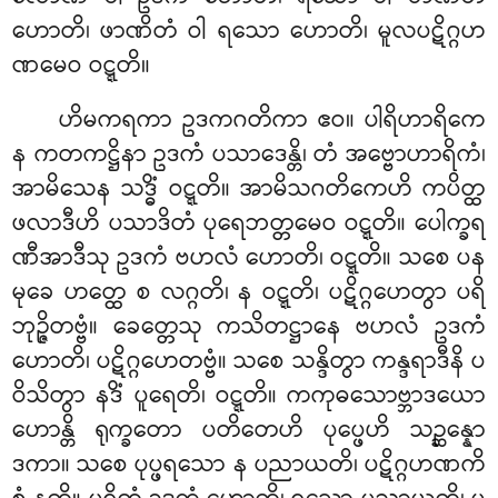
ဟောတိ၊ ဖာဏိတံ ဝါ ရသော ဟောတိ၊ မူလပဋိဂ္ဂဟ
ဏမေဝ ဝဋ္ဋတိ။
ဟိမကရကာ ဥဒကဂတိကာ ဧဝ။ ပါရိဟာရိကေ
န ကတကဋ္ဌိနာ ဥဒကံ ပသာဒေန္တိ၊ တံ အဗ္ဗောဟာရိကံ၊
အာမိသေန သဒ္ဓိံ ဝဋ္ဋတိ။ အာမိသဂတိကေဟိ ကပိတ္ထ
ဖလာဒီဟိ ပသာဒိတံ ပုရေဘတ္တမေဝ ဝဋ္ဋတိ။ ပေါက္ခရ
ဏီအာဒီသု ဥဒကံ ဗဟလံ ဟောတိ၊ ဝဋ္ဋတိ။ သစေ ပန
မုခေ ဟတ္ထေ စ လဂ္ဂတိ၊ န ဝဋ္ဋတိ၊ ပဋိဂ္ဂဟေတွာ ပရိ
ဘုဉ္ဇိတဗ္ဗံ။ ခေတ္တေသု ကသိတဋ္ဌာနေ ဗဟလံ ဥဒကံ
ဟောတိ၊ ပဋိဂ္ဂဟေတဗ္ဗံ။ သစေ သန္ဒိတွာ ကန္ဒရာဒီနိ ပ
ဝိသိတွာ နဒိံ ပူရေတိ၊ ဝဋ္ဋတိ။ ကကုဓသောဗ္ဘာဒယော
ဟောန္တိ ရုက္ခတော ပတိတေဟိ ပုပ္ဖေဟိ သဉ္ဆန္နော
ဒကာ။ သစေ ပုပ္ဖရသော န ပညာယတိ၊ ပဋိဂ္ဂဟဏကိ