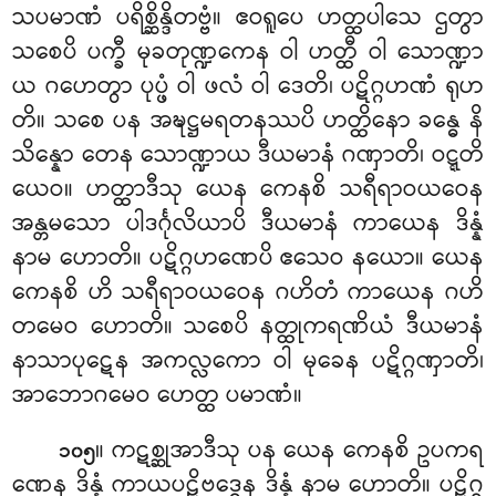
သပမာဏံ ပရိစ္ဆိန္ဒိတဗ္ဗံ။ ဧဝရူပေ ဟတ္ထပါသေ ဌတွာ
သစေပိ ပက္ခီ မုခတုဏ္ဍကေန ဝါ ဟတ္ထီ ဝါ သောဏ္ဍာ
ယ ဂဟေတွာ ပုပ္ဖံ ဝါ ဖလံ ဝါ ဒေတိ၊ ပဋိဂ္ဂဟဏံ ရုဟ
တိ။ သစေ ပန အဍ္ဎဋ္ဌမရတနဿပိ ဟတ္ထိနော ခန္ဓေ နိ
သိန္နော တေန သောဏ္ဍာယ ဒီယမာနံ ဂဏှာတိ၊ ဝဋ္ဋတိ
ယေဝ။ ဟတ္ထာဒီသု ယေန ကေနစိ သရီရာဝယဝေန
အန္တမသော ပါဒင်္ဂုလိယာပိ ဒီယမာနံ ကာယေန ဒိန္နံ
နာမ ဟောတိ။ ပဋိဂ္ဂဟဏေပိ ဧသေဝ နယော။ ယေန
ကေနစိ ဟိ သရီရာဝယဝေန ဂဟိတံ ကာယေန ဂဟိ
တမေဝ ဟောတိ။ သစေပိ နတ္ထုကရဏိယံ ဒီယမာနံ
နာသာပုဋေန အကလ္လကော ဝါ မုခေန ပဋိဂ္ဂဏှာတိ၊
အာဘောဂမေဝ ဟေတ္ထ ပမာဏံ။
။ ကဋစ္ဆုအာဒီသု ပန ယေန ကေနစိ ဥပကရ
၁၀၅
ဏေန ဒိန္နံ ကာယပဋိဗဒ္ဓေန ဒိန္နံ နာမ ဟောတိ။ ပဋိဂ္ဂ