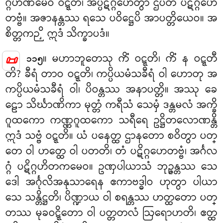
ဂ္ဂဟဏမေဝ ဝဋ္ဋတိ၊ အပ္ပဋိဂ္ဂဟေတွာ ဌပိတံ ပဋိဂ္ဂဟေ
တဗ္ဗံ။ အဇာနန္တဿ ရသေ ပဝိဋ္ဌေပိ အာပတ္တိယေဝ။ အ
စိတ္တကဉှိ ဣဒံ သိက္ခာပဒံ။
။ မဟာဘူတေသု ကိံ ဝဋ္ဋတိ၊ ကိံ န ဝဋ္ဋတီ
📜
၁၁၅
တိ? ခီရံ တာဝ ဝဋ္ဋတိ၊ ကပ္ပိယမံသခီရံ ဝါ ဟောတု အ
ကပ္ပိယမံသခီရံ ဝါ၊ ပိဝန္တဿ အနာပတ္တိ။ အဿု ခေ
ဠော သိင်္ဃာဏိကာ မုတ္တံ ကရီသံ သေမှံ ဒန္တမလံ အက္ခိ
ဂူထကော ကဏ္ဏဂူထကော သရီရေ ဥဋ္ဌိတလောဏန္တိ
ဣဒံ သဗ္ဗံ ဝဋ္ဋတိ။ ယံ ပနေတ္ထ ဌာနတော စဝိတွာ ပတ္
တေ ဝါ ဟတ္ထေ ဝါ ပတတိ၊ တံ ပဋိဂ္ဂဟေတဗ္ဗံ၊ အင်္ဂလ
ဂ္ဂံ ပဋိဂ္ဂဟိတကမေဝ။ ဥဏှပါယာသံ ဘုဉ္ဇန္တဿ သေ
ဒေါ အင်္ဂုလိအနုသာရေန ဧကာဗဒ္ဓါဝ ဟုတွာ ပါယာ
သေ သန္တိဋ္ဌတိ၊ ပိဏ္ဍာယ ဝါ စရန္တဿ ဟတ္ထတော ပတ္
တဿ မုခဝဋ္ဋိတော ဝါ ပတ္တတလံ ဩရောဟတိ၊ ဧတ္ထ