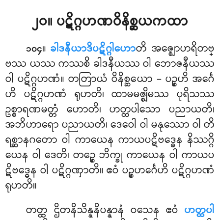
၂၀။ ပဋိဂ္ဂဟဏဝိနိစ္ဆယကထာ
။
ခါဒနီယာဒိပဋိဂ္ဂါဟော
တိ
အဇ္ဈောဟရိတဗ္
၁၀၄
ဗဿ ယဿ ကဿစိ ခါဒနီယဿ ဝါ ဘောဇနီယဿ
ဝါ ပဋိဂ္ဂဟဏံ။ တတြာယံ ဝိနိစ္ဆယော – ပဉ္စဟိ အင်္ဂေ
ဟိ ပဋိဂ္ဂဟဏံ ရုဟတိ၊ ထာမမဇ္ဈိမဿ ပုရိသဿ
ဥစ္စာရဏမတ္တံ ဟောတိ၊ ဟတ္ထပါသော ပညာယတိ၊
အဘိဟာရော ပညာယတိ၊ ဒေဝေါ ဝါ မနုဿော
ဝါ တိ
ရစ္ဆာနဂတော ဝါ ကာယေန ကာယပဋိဗဒ္ဓေန နိဿဂ္ဂိ
ယေန ဝါ ဒေတိ၊ တဉ္စေ ဘိက္ခု ကာယေန ဝါ ကာယပ
ဋိဗဒ္ဓေန ဝါ ပဋိဂ္ဂဏှာတိ။ ဧဝံ ပဉ္စဟင်္ဂေဟိ ပဋိဂ္ဂဟဏံ
ရုဟတိ။
တတ္ထ ဌိတနိသိန္နနိပန္နာနံ ဝသေန ဧဝံ
ဟတ္ထပါ