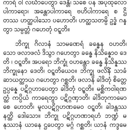
ကာရံ ဝါ လင်္ဃာပေတွာ ဒေန္တိ၊ သစေ ပန အပုထုလော
ပါကာရော၊ အန္တောပါကာရေ ဗဟိပါကာရေ စ ဌိ
တဿ ဟတ္ထပါသော ပဟောတိ၊ ဟတ္ထသတမ္ပိ ဥဒ္ဓံ ဂန္
တွာ သမ္ပတ္တံ ဂဟေတုံ ဝဋ္ဋတိ။
ဘိက္ခု ဂိလာနံ သာမဏေရံ ခန္ဓေန ဝဟတိ၊
သော ဖလာဖလံ ဒိသွာ ဂဟေတွာ ခန္ဓေ နိသိန္နောဝ ဒေ
တိ
၊ ဝဋ္ဋတိ။ အပရော ဘိက္ခုံ ဝဟန္တော ခန္ဓေ နိသိန္နဿ
ဘိက္ခုနော ဒေတိ၊ ဝဋ္ဋတိယေဝ။ ဘိက္ခု ဖလိနိံ သာခံ
ဆာယတ္ထာယ ဂဟေတွာ ဂစ္ဆတိ၊ ဖလာနိ ခါဒိတုံ စိတ္တေ
ဥပ္ပန္နေ ပဋိဂ္ဂဟာပေတွာ ခါဒိတုံ ဝဋ္ဋတိ။ မစ္ဆိကဝါရဏ
တ္ထံ ကပ္ပိယံ ကာရေတွာ ပဋိဂ္ဂဏှာတိ၊ ခါဒိတုကာမော
စေ ဟောတိ၊ မူလပဋိဂ္ဂဟဏမေဝ ဝဋ္ဋတိ၊ ခါဒန္တဿ
နတ္ထိ ဒေါသော။ ဘိက္ခု ပဋိဂ္ဂဟဏာရဟံ ဘဏ္ဍံ မ
နုဿာနံ ယာနေ ဌပေတွာ မဂ္ဂံ ဂစ္ဆတိ၊ ယာနံ ကဒ္ဒမေ