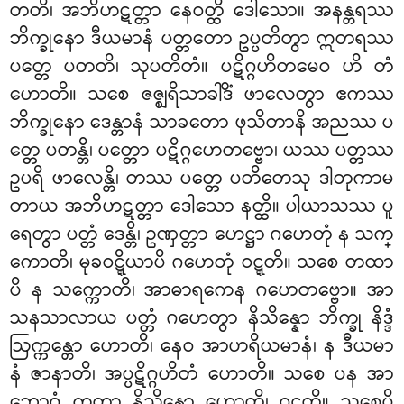
တတိ၊ အဘိဟဋတ္တာ နေဝတ္ထိ ဒေါသော။ အနန္တရဿ
ဘိက္ခုနော ဒီယမာနံ ပတ္တတော ဥပ္ပတိတွာ ဣတရဿ
ပတ္တေ ပတတိ၊ သုပတိတံ။ ပဋိဂ္ဂဟိတမေဝ ဟိ တံ
ဟောတိ။ သစေ ဇဇ္ဈရိသာခါဒိံ ဖာလေတွာ ဧကဿ
ဘိက္ခုနော ဒေန္တာနံ သာခတော ဖုသိတာနိ အညဿ ပ
တ္တေ ပတန္တိ၊ ပတ္တော ပဋိဂ္ဂဟေတဗ္ဗော၊ ယဿ ပတ္တဿ
ဥပရိ ဖာလေန္တိ၊ တဿ ပတ္တေ ပတိတေသု ဒါတုကာမ
တာယ အဘိဟဋတ္တာ ဒေါသော နတ္ထိ။ ပါယာသဿ ပူ
ရေတွာ ပတ္တံ ဒေန္တိ၊ ဥဏှတ္တာ ဟေဋ္ဌာ ဂဟေတုံ န သက္
ကောတိ၊ မုခဝဋ္ဋိယာပိ ဂဟေတုံ ဝဋ္ဋတိ။ သစေ
တထာ
ပိ န သက္ကောတိ၊ အာဓာရကေန ဂဟေတဗ္ဗော။ အာ
သနသာလာယ ပတ္တံ ဂဟေတွာ နိသိန္နော ဘိက္ခု နိဒ္ဒံ
ဩက္ကန္တော ဟောတိ၊ နေဝ အာဟရိယမာနံ၊ န ဒီယမာ
နံ ဇာနာတိ၊ အပ္ပဋိဂ္ဂဟိတံ ဟောတိ။ သစေ ပန အာ
ဘောဂံ ကတွာ နိသိန္နော ဟောတိ၊ ဝဋ္ဋတိ။ သစေပိ