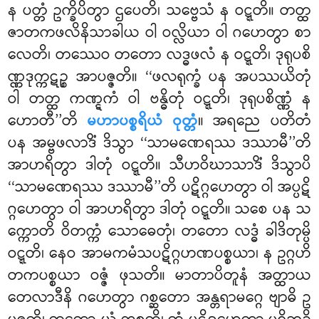
န ပတ္တံ ဥက္ခိပိတွာ ဌပေတိ၊ သဗ္ဗေသံ န ဝဋ္ဋတိ။ တတ္ထ
ဇာတကဖလိနိသာခါယ ဝါ ဝလ္လိယာ ဝါ ဂဟေတွာ စာ
လေတိ၊ တဿေဝ တတော လဒ္ဓဖလံ န ဝဋ္ဋတိ၊ ဒုရုပစိ
ဏ္ဏဒုက္ကဋဉ္စ အာပဇ္ဇတိ။ ‘‘ဖလရုက္ခံ ပန အပဿယိတုံ
ဝါ တတ္ထ ကဏ္ဋကံ ဝါ ဗန္ဓိတုံ ဝဋ္ဋတိ၊ ဒုရုပစိဏ္ဏံ န
ဟောတီ’’တိ
မဟာပစ္စရိယံ ဝုတ္တံ
။ အရညေ ပတိတံ
ပန အမ္ဗဖလာဒိံ ဒိသွာ ‘‘သာမဏေရဿ ဒဿာမီ’’တိ
အာဟရိတွာ ဒါတုံ ဝဋ္ဋတိ။ သီဟဝိဃာသာဒိံ ဒိသွာပိ
‘‘သာမဏေရဿ ဒဿာမီ’’တိ ပဋိဂ္ဂဟေတွာ ဝါ အပ္ပဋိ
ဂ္ဂဟေတွာ ဝါ အာဟရိတွာ ဒါတုံ ဝဋ္ဋတိ။ သစေ ပန သ
က္ကောတိ ဝိတက္ကံ သောဓေတုံ၊ တတော လဒ္ဓံ ခါဒိတုမ္ပိ
ဝဋ္ဋတိ၊ နေဝ အာမကမံသပဋိဂ္ဂဟဏပစ္စယာ၊ န ဥဂ္ဂဟိ
တကပစ္စယာ ဝဇ္ဇံ ဖုသတိ။ မာတာပိတူနံ အတ္ထာယ
တေလာဒီနိ ဂဟေတွာ ဂစ္ဆတော အန္တရာမဂ္ဂေ ဗျာဓိ ဥ