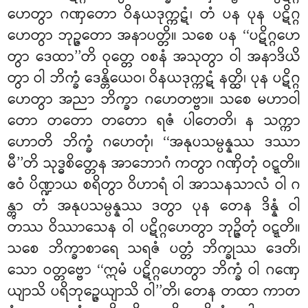
ဟေတွာ ဂဏှတော ဝိနယဒုက္ကဋံ၊ တံ ပန ပုန ပဋိဂ္ဂ
ဟေတွာ ဘုဉ္ဇတော အနာပတ္တိ။ သစေ ပန ‘‘ပဋိဂ္ဂဟေ
တွာ ဒေထာ’’တိ ဝုတ္တေ ဝစနံ အသုတွာ ဝါ အနာဒိယိ
တွာ ဝါ ဘိက္ခံ ဒေန္တိယေဝ၊ ဝိနယဒုက္ကဋံ နတ္ထိ၊ ပုန ပဋိဂ္ဂ
ဟေတွာ အညာ ဘိက္ခာ ဂဟေတဗ္ဗာ။ သစေ မဟာဝါ
တော တတော တတော ရဇံ ပါတေတိ၊ န သက္ကာ
ဟောတိ ဘိက္ခံ ဂဟေတုံ၊ ‘‘အနုပသမ္ပန္နဿ ဒဿာ
မီ’’တိ သုဒ္ဓစိတ္တေန အာဘောဂံ ကတွာ ဂဏှိတုံ ဝဋ္ဋတိ။
ဧဝံ ပိဏ္ဍာယ စရိတွာ ဝိဟာရံ ဝါ အာသနသာလံ ဝါ ဂ
န္တွာ တံ အနုပသမ္ပန္နဿ ဒတွာ ပုန တေန ဒိန္နံ ဝါ
တဿ ဝိဿာသေန ဝါ ပဋိဂ္ဂဟေတွာ ဘုဉ္ဇိတုံ ဝဋ္ဋတိ။
သစေ ဘိက္ခာစာရေ သရဇံ ပတ္တံ ဘိက္ခုဿ ဒေတိ၊
သော ဝတ္တဗ္ဗော ‘‘ဣမံ ပဋိဂ္ဂဟေတွာ ဘိက္ခံ ဝါ ဂဏှေ
ယျာသိ ပရိဘုဉ္ဇေယျာသိ ဝါ’’တိ၊ တေန တထာ ကာတ