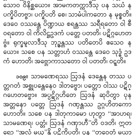
သောဝ ဝိနိစ္ဆယော။ အာမကတက္ကာဒီသု ပန သယံ န
ပက္ခိပိတဗ္ဗာ၊ ပက္ခိပတိ စေ၊ သာမံပါကတော န မုစ္စတိ။
ဒေဝေ ဝဿန္တေ ပိဏ္ဍာယ စရန္တဿ သရီရတော ဝါ စီ
ဝရတော ဝါ ကိလိဋ္ဌဥဒကံ ပတ္တေ ပတတိ၊ ပဋိဂ္ဂဟေတ
ဗ္ဗံ။ ရုက္ခမူလာဒီသု ဘုဉ္ဇန္တဿ ပတိတေပိ ဧသေဝ န
ယော။ သစေ ပန သတ္တာဟံ ဝဿန္တေ ဒေဝေ သုဒ္ဓံ ဥဒ
ကံ ဟောတိ၊ အဗ္ဘောကာသတော ဝါ ပတတိ၊ ဝဋ္ဋတိ။
။ သာမဏေရဿ ဩဒနံ ဒေန္တေန တဿ ပ
၁၀၉
တ္တဂတံ အစ္ဆုပန္တေနေဝ ဒါတဗ္ဗော၊ ပတ္တော ဝါဿ ပဋိဂ္
ဂဟေတဗ္ဗော။ အပ္ပဋိဂ္ဂဟိတေ ဩဒနံ ဆုပိတွာ ပုန
အတ္တနော ပတ္တေ ဩဒနံ ဂဏှန္တဿ ဥဂ္ဂဟိတကော
ဟောတိ။ သစေ ပန ဒါတုကာမော ဟုတွာ ‘‘အာဟရ၊
သာမဏေရ၊ ပတ္တံ၊ ဩဒနံ ဂဏှာဟီ’’တိ ဝဒတိ၊ ဣတ
ရော ‘‘အလံ မယှ’’န္တိ ပဋိက္ခိပတိ၊ ပုန ‘‘တဝေတံ မယာ