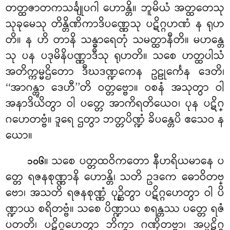
တတ္ထဇာတကသင်္ချုပဂါ ဟောန္တိ။ ဘူမိယံ အတ္ထတေသု
သုခုမေသု တိန္တိဏိကာဒိပဏ္ဏေသု ပဋိဂ္ဂဟဏံ န ရုဟ
တိ။ န ဟိ တာနိ သန္ဓာရေတုံ သမတ္ထာနီတိ။ မဟန္တေ
သု ပန ပဒုမိနိပဏ္ဏာဒီသု ရုဟတိ။ သစေ ဟတ္ထပါသံ
အတိက္ကမ္မဌိတော ဒီဃဒဏ္ဍကေန ဥဠုင်္ကေန ဒေတိ၊
‘‘အာဂန္တွာ ဒေဟီ’’တိ ဝတ္တဗ္ဗော။ ဝစနံ အသုတွာ ဝါ
အနာဒိယိတွာ ဝါ ပတ္တေ အာကိရတိယေဝ၊ ပုန ပဋိဂ္
ဂဟေတဗ္ဗံ။ ဒူရေ ဌတွာ ဘတ္တပိဏ္ဍံ ခိပန္တေပိ ဧသေဝ န
ယော။
။ သစေ
ပတ္တထဝိကတော နီဟရိယမာနေ ပ
၁၀၆
တ္တေ ရဇနစုဏ္ဏာနိ ဟောန္တိ၊ သတိ ဥဒကေ ဓောဝိတဗ္
ဗော၊ အသတိ ရဇနစုဏ္ဏံ ပုဉ္ဆိတွာ ပဋိဂ္ဂဟေတွာ ဝါ ပိ
ဏ္ဍာယ စရိတဗ္ဗံ။ သစေ ပိဏ္ဍာယ စရန္တဿ ပတ္တေ ရဇံ
ပတတိ၊ ပဋိဂ္ဂဟေတွာ ဘိက္ခာ ဂဏှိတဗ္ဗာ၊ အပ္ပဋိဂ္ဂ