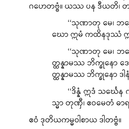
ဂဟေတဗ္ဗံ။ ယဿ ပန ဒီယတိ၊
‘‘သုဏာတု မေ၊ ဘန္တ
ဃော ဣမံ ကထိနဒုဿံ ဣတ္
‘‘သုဏာတု
မေ၊ ဘန္
တ္ထန္နာမဿ ဘိက္ခုနေ
တ္ထန္နာမဿ ဘိက္ခုနော
‘‘ဒိန္နံ ဣဒံ သင်္
သ္မာ တုဏှီ၊ ဧဝမေတံ ဓာ
ဧဝံ ဒုတိယကမ္မဝါစာယ ဒါတဗ္ဗံ။