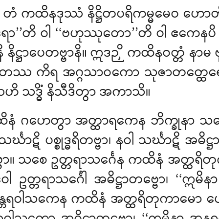
တံ ကထိနဒုဿံ နိဋ္ဌိတပရိကမ္မမေဝ ဟောတိ၊
ော’’တိ ဝါ ‘‘ဗဟုဿုတော’’တိ ဝါ ဧကေနပ
နိဋ္ဌာပေတဗ္ဗာနိ။ ဣဒဉှိ ကထိနဝတ္တံ နာမ ဗ
 တဿ ကိရ အဂ္ဂသာဝကော သုဇာတတ္ထေရော
 သဒ္ဓိံ နိသီဒိတွာ အကာသိ။
ံ ဂဟေတွာ အတ္ထာရကေန ဘိက္ခုနာ သစေ 
ာဋိ ပစ္စုဒ္ဓရိတဗ္ဗာ၊ နဝါ သင်္ဃာဋိ အဓိဋ
ဒိတဗ္ဗာ။ သစေ ဥတ္တရာသင်္ဂေန ကထိနံ အတ
၊ နဝေါ ဥတ္တရာသင်္ဂေါ အဓိဋ္ဌာတဗ္ဗော၊ ‘‘ဣ
စေ အန္တရဝါသကေန ကထိနံ အတ္ထရိတုကာမေ