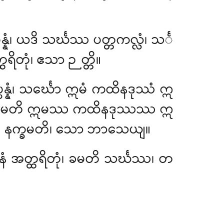
နံ၊ ယဒိ သင်္ဃဿ ပတ္တကလ္လံ၊ သင်္
ိတုံ၊ ဧသာ ဉတ္တိ။
ပန္နံ၊ သင်္ဃော ဣမံ ကထိနဒုဿံ ဣ
မတော ခမတိ ဣမဿ ကထိနဒုဿဿ ဣ
ယဿ နက္ခမတိ၊ သော ဘာသေယျ။
ိနံ အတ္ထရိတုံ၊ ခမတိ သင်္ဃဿ၊ တ