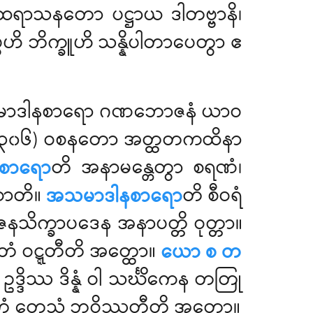
ရာသနတော ပဋ္ဌာယ ဒါတဗ္ဗာနိ၊
ဟိ ဘိက္ခူဟိ သန္နိပါတာပေတွာ ဧ
ော အသမာဒါနစာရော ဂဏဘောဇနံ ယာဝ
ာဝ။ ၃၀၆) ဝစနတော အတ္ထတကထိနာ
တစာရော
တိ အနာမန္တေတွာ စရဏံ၊
ဟောတိ။
အသမာဒါနစာရော
တိ စီဝရံ
ဇနသိက္ခာပဒေန အနာပတ္တိ ဝုတ္တာ။
တံ ဝဋ္ဋတီတိ အတ္ထော။
ယော စ တ
ဒိဿ ဒိန္နံ ဝါ သင်္ဃိကေန တတြု
ိ၊ တံ တေသံ ဘဝိဿတီတိ အတ္ထော။