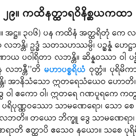
၂၉။ ကထိနတ္ထာရဝိနိစ္ဆယကထာ
။ အဋ္ဌ။ ၃၀၆) ပန ကထိနံ အတ္ထရိတုံ ကေ 
လဘန္တိ၊ ဥဒ္ဓံ သတသဟဿမ္ပိ၊ ပဉ္စန္နံ ဟေဋ္ဌ
ာယ ပဝါရိတာ လဘန္တိ။ ဆိန္နဝဿာ ဝါ ပစ္
န လဘန္တီ’’တိ
မဟာပစ္စရိယံ
ဝုတ္တံ။ ပုရိ
လဘန္တိ၊ အာနိသံသော ဣတရေသံယေဝ ဟောတိ
ဒွေ ဝါ ဧကော ဝါ၊ ဣတရေ ဂဏပူရကေ ကတွာ
ပရိပုဏ္ဏဝဿော သာမဏေရော၊ သော စေ ပစ္
 လဘတိ။ တယော ဘိက္ခူ ဒွေ သာမဏေရာ၊
ဏေရာတိ ဧတ္ထာပိ ဧသေဝ နယော။ သစေ ပု