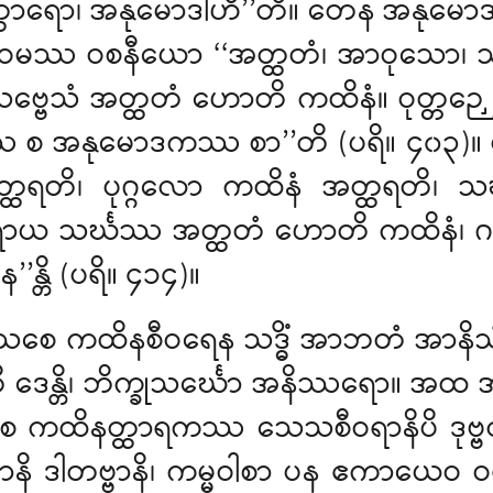
တ္ထာရော၊ အနုမောဒါဟီ’’တိ။ တေန အနုမော
တွာ ဧဝမဿ ဝစနီယော ‘‘အတ္ထတံ၊ အာဝုသော၊
ဗ္ဗေသံ အတ္ထတံ ဟောတိ ကထိနံ။ ဝုတ္တဉှေတံ ပ
အနုမောဒကဿ စာ’’တိ (ပရိ။ ၄၀၃)။ ပုနပိ
တ္ထရတိ၊ ပုဂ္ဂလော ကထိနံ အတ္ထရတိ
ထရာယ သင်္ဃဿ
အတ္ထတံ ဟောတိ ကထိနံ၊
္တိ (ပရိ။ ၄၁၄)။
သစေ ကထိနစီဝရေန သဒ္ဓိံ အာဘတံ အာနိ
န္တိ၊ ဘိက္ခုသင်္ဃော အနိဿရော။ အထ အဝိစ
 ကထိနတ္ထာရကဿ သေသစီဝရာနိပိ ဒုဗ္ဗလာ
ာနိ ဒါတဗ္ဗာနိ၊ ကမ္မဝါစာ ပန ဧကာယေ