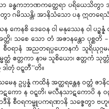
လာ ခန္ဓကဘာဏကတ္ထေရာ ပရိယေသိတွာ အာ
ုဉ္ဇိတွာ ဂမိဿန္တိ၊ အာနိသံသော ပန ဣတရ
 ယေန ကေနစိ ဒေဝေန ဝါ မနုဿေန ဝါ ပဉ္စန္န
ိ၊ သစေ သော တံ အဇာနန္တော ပုစ္ဆတိ – ‘‘ဘ
္ဏံ စီဝရာနံ အညတရပ္ပဟောနကံ သူရိယုဂ္
တ္ထံ ဧတ္တကာ နာမ သူစိယော၊ ဧတ္တကံ သုတ္တံ၊
 ဒါတုံ ဝဋ္ဋတီ’’တိ။
ေန ဥပ္ပန္နံ ကထိနံ အတ္ထရန္တေန ဝတ္တံ ဇ
ဋကော န ဝဋ္ဋတိ၊ မလီနသာဋကောပိ န ဝဋ္
ာဒီနိ စီဝရကမ္မူပကရဏာနိ သဇ္ဇေတွာ ဗဟူဟိ