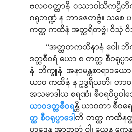
ဗလဝဝတ္ထာနိ ဝဿာဝါသိကဌိတိက
ဂရုဘဏ္ဍံ န ဘာဇေတဗ္ဗံ။ သစေ ပ
ကတ္ထ ကထိနံ အတ္ထရိတဗ္ဗံ၊ ဝိသုံ ဝိသ
‘‘အတ္ထတကထိနာနံ
ဝေါ၊ ဘ
ဒတ္ထစီဝရံ ယော စ တတ္ထ စီဝရ
နံ ဘိက္ခူနံ အနာမန္တစာရာဒယော 
ယာဝ ကထိနံ န ဥဒ္ဓရီယတိ၊ တာဝ 
အသမာဒါယ စရဏံ၊ စီဝရဝိပ္ပဝါ
ယာဝဒတ္ထစီဝရ
န္တိ ယာဝတာ စီဝရ
တ္ထ စီဝရုပ္ပာဒေါ
တိ တတ္ထ ကထိနတ္ထ
ပ္ပာဒေန အာဘတံ ဝါ၊ ယေန ကေနစိ