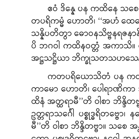
ဧဝံ ဒိန္နေ ပန ကထိနေ သစေ 
တပရိကမ္မံ ဟောတိ၊ ‘‘အဟံ ထေရ
သန္နိပတိတွာ ဓောဝနသိဗ္ဗနရဇနာနိ 
ပိ ဘဂဝါ ကထိနဝတ္တံ အကာသိ။
အဋ္ဌသဋ္ဌိယာ ဘိက္ခုသတသဟဿေဟိ
ကတပရိယောသိတံ ပန ကထိန
ကာမော ဟောတိ၊ ပေါရာဏိကာ သင်္ဃ
ထိနံ အတ္ထရာမီ’’တိ ဝါစာ ဘိန္
ဥတ္တရာသင်္ဂေါ ပစ္စုဒ္ဓရိတဗ္ဗော
မီ’’တိ ဝါစာ ဘိန္ဒိတဗ္ဗာ။ သ