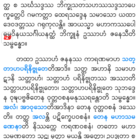
တ္ထ စ သင်္ဃသဒ္ဒဿ ဘိက္ခုသတသဟဿသဒ္ဒသာပေ
က္ခတ္တေပိ ဂမကတ္တာ ထေရသဒ္ဒေန သမာသော ယထာ
ဒေဝဒတ္တဿ ဂရုကုလန္တိ။ အာယသ္မာ မဟာကဿပေါ
ဓမ္မဝိနယသင်္ဂါယနတ္ထံ ဘိက္ခူနံ ဥဿာဟံ ဇနေသီတိ
📜
သမ္ဗန္ဓော။
တထာ ဥဿာဟံ ဇနနဿ ကာရဏမာဟ
သတ္
တာဟပရိနိဗ္ဗုတေ
တိအာဒိ။ သတ္တ အဟာနိ သမာဟ
ဋာနိ သတ္တာဟံ၊ သတ္တာဟံ ပရိနိဗ္ဗုတဿ အဿာတိ
သတ္တာဟပရိနိဗ္ဗုတော၊ သတ္တာဟပရိနိဗ္ဗုတေ သုဘဒ္ဒေ
န ဝုဍ္ဎပဗ္ဗဇိတေန ဝုတ္တဝစနမနုဿရန္တောတိ သမ္ဗန္ဓော။
အလံ၊ အာဝုသော
တိအာဒိနာ တေန ဝုတ္တဝစနံ ဒဿေ
တိ။ တတ္ထ
အလ
န္တိ ပဋိက္ခေပဝစနံ။
တေန မဟာသမ
ဏေနာ
တိ နိဿက္ကေ ကရဏဝစနံ၊ တတော မဟာ
သမဏတော သုဋ္ဌု မုတ္တာ မယန္တိ အတ္ထော၊ ဥပဒ္ဒုတာ စ