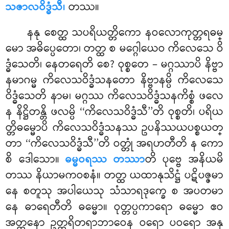
သဇာလဝိဒ္ဓံသီ၊
တဿ။
နနု စေတ္ထ သပရိယတ္တိကော နဝလောကုတ္တရဓမ္
မော အဓိပ္ပေတော၊ တတ္ထ စ မဂ္ဂေါယေဝ ကိလေသေ ဝိ
ဒ္ဓံသေတိ၊ နေတရေတိ စေ? ဝုစ္စတေ – မဂ္ဂဿာပိ နိဗ္ဗာ
နမာဂမ္မ
ကိလေသဝိဒ္ဓံသနတော နိဗ္ဗာနမ္ပိ ကိလေသေ
ဝိဒ္ဓံသေတိ နာမ၊ မဂ္ဂဿ ကိလေသဝိဒ္ဓံသနကိစ္စံ ဖလေ
န နိဋ္ဌိတန္တိ ဖလမ္ပိ ‘‘ကိလေသဝိဒ္ဓံသီ’’တိ ဝုစ္စတိ၊ ပရိယ
တ္တိဓမ္မောပိ ကိလေသဝိဒ္ဓံသနဿ ဥပနိဿယပစ္စယတ္
တာ ‘‘ကိလေသဝိဒ္ဓံသီ’’တိ ဝတ္တုံ အရဟတီတိ န ကော
စိ ဒေါသော။
ဓမ္မဝရဿ တဿာ
တိ ပုဗ္ဗေ အနိယမိ
တဿ နိယာမကဝစနံ။ တတ္ထ ယထာနုသိဋ္ဌံ ပဋိပဇ္ဇမာ
နေ စတူသု အပါယေသု သံသာရဒုက္ခေ စ အပတမာ
နေ ဓာရေတီတိ ဓမ္မော။ ဝုတ္တပ္ပကာရော ဓမ္မော ဧဝ
အတ္တနော ဥတ္တရိတရာဘာဝေန ဝရော ပဝရော အနု