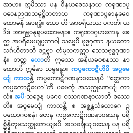
အာဟ။ ဣမိဿာ ပန ဝိနယဒေသနာယ ကရုဏာပ္
ပဓာနဉာဏသမုဋ္ဌိတတာယ ကရုဏာပ္ပဓာနမေဝ
ထောမနံ အာရဒ္ဓံ။ ဧသာ ဟိ အာစရိယဿ ပကတိ၊ ယ
ဒိဒံ အာရမ္ဘာနုရူပထောမနာ။ ကရုဏာဂ္ဂဟဏေန စေ
တ္ထ အပရိမေယျပ္ပဘာဝါ သဗ္ဗေပိ ဗုဒ္ဓဂုဏာ နယတော
သင်္ဂဟိတာတိ ဒဋ္ဌဗ္ဗာ တံမူလကတ္တာ သေသဗုဒ္ဓဂုဏာ
နံ။ တတ္ထ
ယော
တိ ဣမဿ အနိယမဝစနဿ နာ
ထောတိ ဣမိနာ သမ္ဗန္ဓော။
ကပ္ပကောဋီဟိပိ အပ္ပမေ
ယျံ ကာလ
န္တိ
ကပ္ပကောဋိဂဏနာဝသေနပိ ‘‘ဧတ္တကာ
ကပ္ပကောဋိယော’’တိ ပမေတုံ အသက္ကုဏေယျံ ကာ
လံ။
အပိ
-သဒ္ဒေန ပဂေဝ ဝဿဂဏနာယာတိ ဒဿေ
တိ။ အပ္ပမေယျံ ကာလန္တိ စ အစ္စန္တသံယောဂေ ဥ
ပယောဂဝစနံ၊ တေန ကပ္ပကောဋိဂဏနာဝသေန ပရိ
စ္ဆိန္ဒိတုမသက္ကုဏေယျမပိ၊ အသင်္ချေယျဝသေန ပန ပရိ