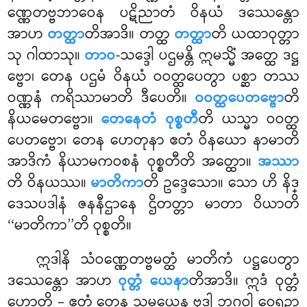
ဏ္ဏေတဗ္ဗဘာဝေန ပဋိညာတံ ဝိနယံ ဒဿေန္တော
အာဟ
တတ္ထာ
တိအာဒိ။ တတ္ထ
တတ္ထာ
တိ ယထာဝုတ္တာ
သု ဂါထာသု။
တာဝ
-သဒ္ဒေါ ပဌမန္တိ ဣမသ္မိံ အတ္ထေ ဒဋ္ဌ
ဗ္ဗော၊ တေန ပဌမံ ဝိနယံ ဝဝတ္ထပေတွာ
ပစ္ဆာ တဿ
ဝဏ္ဏနံ ကရိဿာမာတိ ဒီပေတိ။
ဝဝတ္ထပေတဗ္ဗော
တိ
နိယမေတဗ္ဗော။
တေနေတံ ဝုစ္စတီ
တိ ယသ္မာ ဝဝတ္ထ
ပေတဗ္ဗော၊ တေန ဟေတုနာ ဧတံ ဝိနယော နာမာတိ
အာဒိကံ နိယာမကဝစနံ ဝုစ္စတီတိ အတ္ထော။
အဿာ
တိ ဝိနယဿ။
မာတိကာ
တိ ဥဒ္ဒေသော။ သော ဟိ နိဒ္
ဒေသပဒါနံ ဇနနီဌာနေ ဌိတတ္တာ မာတာ ဝိယာတိ
‘‘မာတိကာ’’တိ ဝုစ္စတိ။
ဣဒါနိ သံဝဏ္ဏေတဗ္ဗမတ္ထံ မာတိကံ ပဋ္ဌပေတွာ
ဒဿေန္တော အာဟ
ဝုတ္တံ ယေနာ
တိအာဒိ။ ဣဒံ ဝုတ္တံ
ဟောတိ – ဧတံ တေန သမယေန ဗုဒ္ဓါ ဘဂဝါ ဝေရဉ္ဇာ