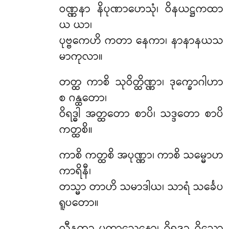
ဝဏ္ဏနာ နိပုဏာဟေသုံ၊ ဝိနယဋ္ဌကထာ
ယ ယာ၊
ပုဗ္ဗကေဟိ ကတာ နေကာ၊ နာနာနယသ
မာကုလာ။
တတ္ထ
ကာစိ သုဝိတ္ထိဏ္ဏာ၊ ဒုက္ခောဂါဟာ
စ ဂန္ထတော၊
ဝိရဒ္ဓါ အတ္ထတော စာပိ၊ သဒ္ဒတော စာပိ
ကတ္ထစိ။
ကာစိ ကတ္ထစိ အပုဏ္ဏာ၊ ကာစိ သမ္မောဟ
ကာရိနီ၊
တသ္မာ တာဟိ သမာဒါယ၊ သာရံ သင်္ခေပ
ရူပတော။