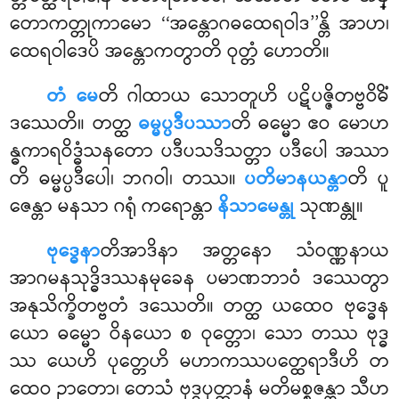
တောကတ္တုကာမော ‘‘အန္တောဂဓထေရဝါဒ’’န္တိ အာဟ၊
ထေရဝါဒေပိ အန္တောကတွာတိ ဝုတ္တံ ဟောတိ။
တံ မေ
တိ ဂါထာယ သောတူဟိ ပဋိပဇ္ဇိတဗ္ဗဝိဓိံ
ဒဿေတိ။ တတ္ထ
ဓမ္မပ္ပဒီပဿာ
တိ ဓမ္မော ဧဝ မောဟ
န္ဓကာရဝိဒ္ဓံသနတော ပဒီပသဒိသတ္တာ ပဒီပေါ အဿာ
တိ ဓမ္မပ္ပဒီပေါ၊ ဘဂဝါ၊ တဿ။
ပတိမာနယန္တာ
တိ ပူ
ဇေန္တာ မနသာ ဂရုံ ကရောန္တာ
နိသာမေန္တု
သုဏန္တု။
ဗုဒ္ဓေနာ
တိအာဒိနာ
အတ္တနော သံဝဏ္ဏနာယ
အာဂမနသုဒ္ဓိဒဿနမုခေန ပမာဏဘာဝံ ဒဿေတွာ
အနုသိက္ခိတဗ္ဗတံ
ဒဿေတိ။ တတ္ထ ယထေဝ ဗုဒ္ဓေန
ယော ဓမ္မော ဝိနယော စ ဝုတ္တော၊ သော တဿ ဗုဒ္ဓ
ဿ ယေဟိ ပုတ္တေဟိ မဟာကဿပတ္ထေရာဒီဟိ တ
ထေဝ ဉာတော၊ တေသံ ဗုဒ္ဓပုတ္တာနံ မတိမစ္စဇန္တာ သီဟ