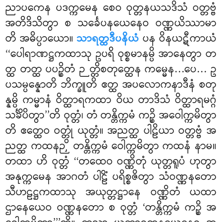
ညာပကေန ပဒက္ကမေန စေဝ ဝုတ္တနယသဒိသံ ဝတ္တဗ္ဗံ
အတိဒိသိတွာ စ သင်္ခေပနယေနေဝ ဝဏ္ဏယိဿာမာ
တိ အဓိပ္ပာယော။
သာရတ္ထဒီပနိယံ
ပန ဝိနယဋီကာယံ
‘‘ပေါရာဏဋ္ဌကထာသု ဥပရိ ဝုစ္စမာနမ္ပိ အာနေတွာ တ
တ္ထ တတ္ထ ပပဉ္စိတံ ဉတ္တိစတုတ္ထေန ကမ္မေန…ပေ… ဥ
ပသမ္ပန္နောတိ ဘိက္ခူတိ ဧတ္ထ အပလောကနာဒီနံ စတု
န္နမ္ပိ
ကမ္မာနံ ဝိတ္ထာရကထာ ဝိယ တာဒိသံ ဝိတ္ထာရမဂ္ဂံ
သင်္ခိပိတွာ’’တိ ဝုတ္တံ၊ တံ တန္တိက္ကမံ ကဉ္စိ အဝေါက္ကမိတွာ
တိ ဧတ္ထေဝ ဝတ္တုံ ယုတ္တံ။ အညတ္ထ ပါဠိယာ ဝတ္တဗ္ဗံ အ
ညတ္ထ ကထနဉှိ တန္တိက္ကမံ ဝေါက္ကမိတွာ ကထနံ နာမ။
တထာ ဟိ ဝုတ္တံ ‘‘တထေဝ ဝဏ္ဏိတုံ ယုတ္တရူပံ ဟုတွာ
အနုက္ကမေန အာဂတံ ပါဠိံ ပရိစ္စဇိတွာ သံဝဏ္ဏနတော
သီဟဠဋ္ဌကထာသု အယုတ္တဋ္ဌာနေ ဝဏ္ဏိတံ ယထာ
ဌာနေယေဝ ဝဏ္ဏနတော စ ဝုတ္တံ ‘တန္တိက္ကမံ ကဉ္စိ အ