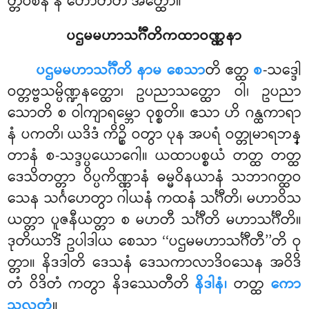
တ္တဝစနံ န ဟောတီတိ အတ္ထော။
ပဌမမဟာသင်္ဂီတိကထာဝဏ္ဏနာ
ပဌမမဟာသင်္ဂီတိ နာမ စေသာ
တိ ဧတ္ထ
စ
-သဒ္ဒေါ
ဝတ္တဗ္ဗသမ္ပိဏ္ဍနတ္ထော၊ ဥပညာသတ္ထော ဝါ၊ ဥပညာ
သောတိ စ ဝါကျာရမ္ဘော ဝုစ္စတိ။ ဧသာ ဟိ ဂန္ထကာရာ
နံ ပကတိ၊ ယဒိဒံ ကိဉ္စိ ဝတွာ ပုန အပရံ ဝတ္တုမာရဘန္
တာနံ စ-သဒ္ဒပ္ပယောဂေါ။ ယထာပစ္စယံ တတ္ထ တတ္ထ
ဒေသိတတ္တာ ဝိပ္ပကိဏ္ဏာနံ ဓမ္မဝိနယာနံ
သဘာဂတ္ထဝ
သေန သင်္ဂဟေတွာ ဂါယနံ ကထနံ သင်္ဂီတိ၊ မဟာဝိသ
ယတ္တာ ပူဇနီယတ္တာ စ မဟတီ သင်္ဂီတိ မဟာသင်္ဂီတိ။
ဒုတိယာဒိံ ဥပါဒါယ စေသာ ‘‘ပဌမမဟာသင်္ဂီတီ’’တိ ဝု
တ္တာ။ နိဒဒါတိ ဒေသနံ ဒေသကာလာဒိဝသေန အဝိဒိ
တံ ဝိဒိတံ ကတွာ နိဒဿေတီတိ
နိဒါနံ၊
တတ္ထ
ကော
သလ္လတ္ထံ
။