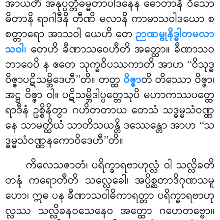
အာယတိံ အနုပ္ပတ္တိဓမ္မတာပါဒနေန ဓောတာနိ ဝိသော
ဓိတာနိ ရာဂါဒီနိ တီဏိ မလာနိ ကာမာသဝါဒယော စ
စတ္တာရော အာသဝါ ယေဟိ တေ
ဉာဏမ္ဗုနိဒ္ဓါတမလာ
သဝါ၊
တေဟိ ခီဏာသဝေဟီတိ အတ္ထော။ ခီဏာသဝ
ဘာဝေပိ န ဧတေ သုက္ခဝိပဿကာတိ အာဟ ‘‘ဝိသုဒ္ဓ
ဝိဇ္ဇာပဋိသမ္ဘိဒေဟီ’’တိ။ တတ္ထ
ဝိဇ္ဇာ
တိ တိဿော ဝိဇ္ဇာ၊
အဋ္ဌ ဝိဇ္ဇာ ဝါ။ ပဋိသမ္ဘိဒါပ္ပတ္တေသုပိ မဟာကဿပတ္ထေ
ရာဒီနံ ဥစ္စိနိတွာ ဂဟိတတာယ တေသံ သဒ္ဓမ္မသံဝဏ္ဏ
နေ သာမတ္ထိယံ သာတိသယန္တိ ဒဿေန္တော အာဟ ‘‘သ
ဒ္ဓမ္မသံဝဏ္ဏနကောဝိဒေဟီ’’တိ။
ကိလေသဇာတံ၊ ပရိက္ခာရဗာဟုလ္လံ ဝါ သလ္လိခတိ
တနုံ ကရောတီတိ သလ္လေခေါ၊ အပ္ပိစ္ဆတာဒိဂုဏသမူ
ဟော၊ ဣဓ ပန ခီဏာသဝါဓိကာရတ္တာ ပရိက္ခာရဗာဟု
လ္လဿ သလ္လိခနဝသေနေဝ အတ္ထော ဂဟေတဗ္ဗော။