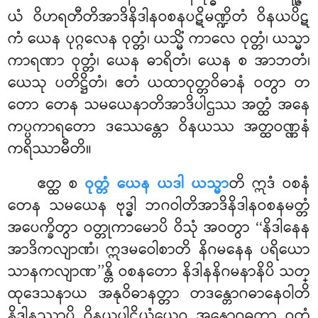
ယံ ဝိဟရတီတိအာဒိနိဒါနဝစနပဋိမဏ္ဍိတံ ဝိနယပိဋ
ကံ ယေန ပုဂ္ဂလေန ဝုတ္တံ၊ ယသ္မိံ ကာလေ ဝုတ္တံ၊ ယသ္မာ
ကာရဏာ ဝုတ္တံ၊ ယေန ဓာရိတံ၊ ယေန စ အာဘတံ၊
ယေသု ပတိဋ္ဌိတံ၊ ဧတံ ယထာဝုတ္တဝိဓာနံ ဝတွာ တ
တော တေန သမယေနာတိအာဒိပါဌဿ အတ္ထံ အနေ
ကပ္ပကာရတော ဒဿေန္တော ဝိနယဿ အတ္ထဝဏ္ဏနံ
ကရိဿာမီတိ။
ဧတ္ထ စ
ဝုတ္တံ ယေန ယဒါ ယသ္မာ
တိ ဣဒံ ဝစနံ
တေန သမယေန ဗုဒ္ဓါ ဘဂဝါတိအာဒိနိဒါနဝစနမတ္တံ
အပေက္ခိတွာ ဝတ္တုကာမောပိ ဝိသုံ အဝတွာ ‘‘နိဒါနေန
အာဒိကလျာဏံ၊ ဣဒမဝေါစာတိ နိဂမနေန ပရိယော
သာနကလျာဏ’’န္တိ ဝစနတော နိဒါနနိဂမနာနိပိ သတ္
ထုဒေသနာယ အနုဝိဓာနတ္တာ တဒန္တောဂဓာနေဝါတိ
နိဒါနဿာပိ ဝိနယပါဠိယံယေဝ အန္တောဂဓတ္တာ ဝုတ္တံ