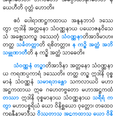
ယေဟီတိ ဝုတ္တံ ဟောတိ။
ဧဝံ ပေါရာဏဋ္ဌကထာယ အနူနဘာဝံ ဒဿေ
တွာ ဣဒါနိ အတ္တနော သံဝဏ္ဏနာယ ပယောဇနဝိသေ
သံ အဇ္ဈေသကဉ္စ ဒဿေတုံ
သံဝဏ္ဏနာ
တိအာဒိမာဟ။
တတ္ထ
သင်္ခတတ္တာ
တိ ရစိတတ္တာ။
န ကဉ္စိ အတ္ထံ အဘိ
သမ္ဘုဏာတီ
တိ န ကဉ္စိ အတ္ထံ သာဓေတိ။
သံဝဏ္ဏနံ တဉ္စာ
တိအာဒိနာ အတ္တနော သံဝဏ္ဏနာ
ယ ကရဏပ္ပကာရံ ဒဿေတိ။ တတ္ထ တဉ္စ ဣဒါနိ ဝုစ္စ
မာနံ သံဝဏ္ဏနံ
သမာရဘန္တော
သကလာယပိ မဟာ
အဋ္ဌကထာယ ဣဓ ဂဟေတဗ္ဗတော မဟာအဋ္ဌကထံ
တဿာ
ဣဒါနိ ဝုစ္စမာနာယ သံဝဏ္ဏနာယ
သရီရံ က
တွာ
မဟာပစ္စရိယံ ယော ဝိနိစ္ဆယော ဝုတ္တော၊ တထေဝ
ကုရုန္ဒီနာမာဒီသု
ဝိဿုတာသု အဋ္ဌကထာသု ယော ဝိနိ