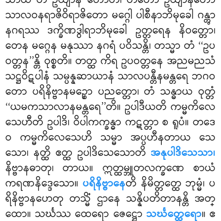
သာယ တံ ဥယျာနံ ဟောတိ၊ တတော ဥယျာနတော
သာလဝနရာဇိဝိရာဇိတော မဂ္ဂေါ ပါစီနာဘိမုခေါ ဂန္တွာ
နဂရဿ ဒက္ခိဏဒွါရာဘိမုခေါ ဥတ္တရေန နိဝတ္တော၊
တေန မဂ္ဂေန မနုဿာ နဂရံ ပဝိသန္တိ၊ တသ္မာ တံ ‘‘ဥပ
ဝတ္တန’’န္တိ ဝုစ္စတိ။ တတ္ထ ကိရ ဥပဝတ္တနေ အညမညသံ
သဋ္ဌဝိဋပါနံ သမ္ပန္နဆာယာနံ သာလပန္တီနမန္တရေ ဘဂဝ
တော ပရိနိဗ္ဗာနမဉ္စော ပညတ္တော၊ တံ သန္ဓာယ ဝုတ္တံ
‘‘ယမကသာလာနမန္တရေ’’တိ။ ဥပါဒီယတိ ကမ္မကိလေ
သေဟီတိ ဥပါဒိ၊ ဝိပါကက္ခန္ဓာ ကဋတ္တာ စ ရူပံ။ တဒေ
ဝ ကမ္မကိလေသေဟိ သမ္မာ အပ္ပဟီနတာယ သေ
သော၊ နတ္ထိ ဧတ္ထ ဥပါဒိသေသောတိ
အနုပါဒိသေသာ၊
နိဗ္ဗာနဓာတု၊ တာယ။ ဣတ္ထမ္ဘူတလက္ခဏေ
စာယံ
ကရဏနိဒ္ဒေသော။
ပရိနိဗ္ဗာနေ
တိ နိမိတ္တတ္ထေ ဘုမ္မံ၊ ပ
ရိနိဗ္ဗာနဟေတု တသ္မိံ ဌာနေ သန္နိပတိတာနန္တိ အတ္
ထော။ သင်္ဃဿ ထေရော ဇေဋ္ဌော
သင်္ဃတ္ထေရော
။ ဧ