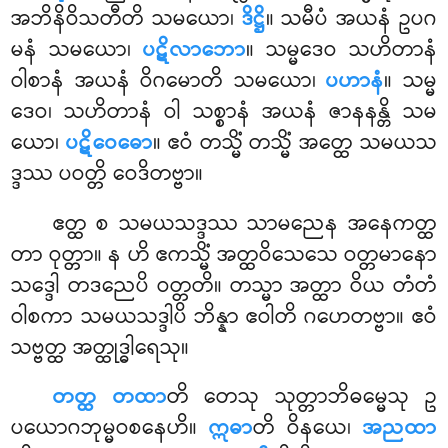
အဘိနိဝိသတီတိ သမယော၊
ဒိဋ္ဌိ
။ သမီပံ အယနံ ဥပဂ
မနံ သမယော၊
ပဋိလာဘော
။ သမ္မဒေဝ သဟိတာနံ
ဝါစာနံ အယနံ ဝိဂမောတိ သမယော၊
ပဟာနံ
။ သမ္မ
ဒေဝ၊ သဟိတာနံ ဝါ သစ္စာနံ အယနံ ဇာနနန္တိ သမ
ယော၊
ပဋိဝေဓော
။ ဧဝံ တသ္မိံ တသ္မိံ အတ္ထေ သမယသ
ဒ္ဒဿ ပဝတ္တိ ဝေဒိတဗ္ဗာ။
ဧတ္ထ စ သမယသဒ္ဒဿ သာမညေန အနေကတ္ထ
တာ ဝုတ္တာ။ န ဟိ ဧကသ္မိံ အတ္ထဝိသေသေ ဝတ္တမာနော
သဒ္ဒေါ တဒညေပိ ဝတ္တတိ။ တသ္မာ အတ္ထာ ဝိယ တံတံ
ဝါစကာ သမယသဒ္ဒါပိ ဘိန္နာ ဧဝါတိ ဂဟေတဗ္ဗာ။ ဧဝံ
သဗ္ဗတ္ထ အတ္ထုဒ္ဓါရေသု။
တတ္ထ တထာ
တိ တေသု သုတ္တာဘိဓမ္မေသု ဥ
ပယောဂဘုမ္မဝစနေဟိ။
ဣဓာ
တိ ဝိနယေ၊
အညထာ