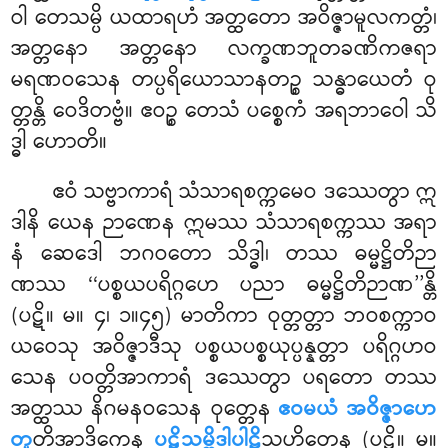
ဝါ တေသမ္ပိ ယထာရဟံ အတ္ထတော အဝိဇ္ဇာမူလကတ္တံ၊
အတ္တနော အတ္တနော လက္ခဏဘူတခဏိကဇရာ
မရဏဝသေန တပ္ပရိယောသာနတဉ္စ သန္ဓာယေတံ ဝု
တ္တန္တိ ဝေဒိတဗ္ဗံ။ ဧဝဉ္စ တေသံ ပစ္စေကံ အရဘာဝေါ သိ
ဒ္ဓါ ဟောတိ။
ဧဝံ သဗ္ဗာကာရံ သံသာရစက္ကမေဝ ဒဿေတွာ ဣ
ဒါနိ ယေန ဉာဏေန ဣမဿ သံသာရစက္ကဿ အရာ
နံ ဆေဒေါ ဘဂဝတော သိဒ္ဓါ၊ တဿ ဓမ္မဋ္ဌိတိဉာ
ဏဿ ‘‘ပစ္စယပရိဂ္ဂဟေ ပညာ ဓမ္မဋ္ဌိတိဉာဏ’’န္တိ
(ပဋိ။ မ။ ၄၊ ၁။၄၅) မာတိကာ ဝုတ္တတ္တာ ဘဝစက္ကာဝ
ယဝေသု အဝိဇ္ဇာဒီသု ပစ္စယပစ္စယုပ္ပန္နတ္တာ ပရိဂ္ဂဟဝ
သေန ပဝတ္တိအာကာရံ ဒဿေတွာ ပရတော တဿ
အတ္ထဿ နိဂမနဝသေန ဝုတ္တေန
ဧဝမယံ အဝိဇ္ဇာဟေ
တူ
တိအာဒိကေန
ပဋိသမ္ဘိဒါပါဠိ
သဟိတေန (ပဋိ။ မ။