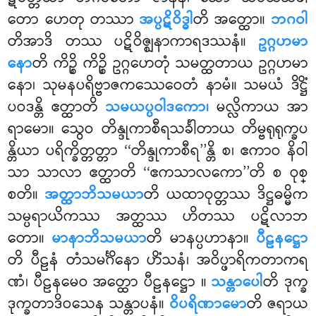
တော ဟေတု တဿာ
အပ္ပဋိဝိဒ္ဓါ
တိ အတ္ထော။
ဘဂဝါ
တိအာဒိ တဿ ပဋိဝိဇ္ဈနာကာရဒဿနံ။
ဥဂ္ဂဟမာ
နော
တိ ကိဉ္စိ ကိဉ္စိ ဥဂ္ဂဟေတုံ သမတ္ထတာယ ဥဂ္ဂဟမာ
နော၊ သုမနပရိဗ္ဗာဇကဿေဝေတံ နာမံ။ သမယံ ဒိဋ္ဌိံ
ပဝဒန္တိ ဧတ္ထာတိ
သမယပ္ပဝါဒကော၊
မလ္လိကာယ အာ
ရာမော။ သွေဝ တိန္ဒုကာစီရသင်္ခါတာယ တိမ္ဗရုရုက္ခပ
န္တိယာ ပရိက္ခိတ္တတ္တာ ‘‘တိန္ဒုကာစီရ’’န္တိ စ၊ ဧကာဝ နိဝါ
သာ သာလာ ဧတ္ထာတိ ‘‘ဧကသာလကော’’တိ စ ဝုစ္
စတိ။
အတ္ထာဘိသမယာ
တိ ယထာဝုတ္တဿ ဒိဋ္ဌဓမ္မိက
သမ္ပရာယိကဿ အတ္ထဿ ဟိတဿ ပဋိလာဘ
တော။
မာနာဘိသမယာ
တိ မာနပ္ပဟာနာ။
ပီဠနဋ္ဌော
တိ ပီဠနံ တံသမင်္ဂိနော ဟိံသနံ၊ အဝိပ္ဖာရိကတာကရ
ဏံ၊ ပီဠနမေဝ အတ္ထော ပီဠနဋ္ဌော
။
သန္တာပေါ
တိ ဒုက္ခ
ဒုက္ခတာဒိဝသေန သန္တာပနံ။
ဝိပရိဏာမော
တိ ဇရာယ