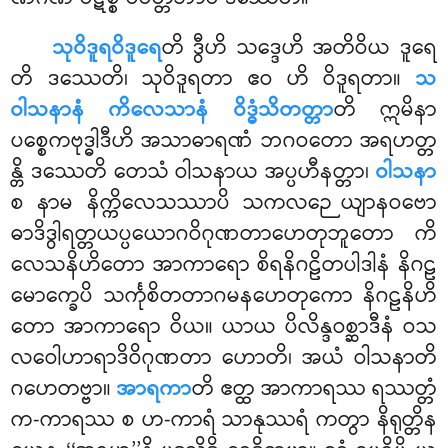
သုဝိဒူရဝိဒူရေ
တိ ဒွီဟိ သဒ္ဒေဟိ အတိဝိယ ဒူရေ
တိ ဒဿေတိ၊ သုဝိဒူရတာ ဧဝ ဟိ ဝိဒူရတာ။
သ
ဝါသနာနံ ကိလေသာနံ ဝိဒ္ဓံသိတတ္တာ
တိ ဣမိနာ
ပစ္စေကဗုဒ္ဓါဒီဟိ အသာဓာရဏံ ဘဂဝတော အရဟတ္တ
န္တိ ဒဿေတိ တေသံ ဝါသနာယ အပ္ပဟီနတ္တာ၊
ဝါသနာ
စ နာမ နိက္ကိလေသဿာပိ သကလဉေယျာနဝဗော
ဓာဒိဒွါရတ္တယပ္ပယောဂဝိဂုဏတာဟေတုဘူတော ကိ
လေသနိဟိတော အာကာရော စိရနိဂဠိတပါဒါနံ နိဂဠ
မောက္ခေပိ သင်္ကုစိတတာဂမနဟေတုကော နိဂဠနိဟိ
တော အာကာရော ဝိယ။ ယာယ ပိလိန္ဒဝစ္ဆာဒီနံ ဝသ
လဝေါဟာရာဒိဝိဂုဏတာ ဟောတိ၊ အယံ ဝါသနာတိ
ဂဟေတဗ္ဗာ။
အာရကာ
တိ ဧတ္ထ အာကာရဿ ရဿတ္တံ
က-ကာရဿ စ ဟ-ကာရံ သာနုဿရံ ကတွာ နိရုတ္တိန