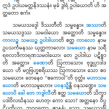
ဣဒံ ဥပါယမတ္တနိဒဿနံ။ မုခံ ဒွါရံ ဥပါယောတိ ဟိ အ
တ္ထတော ဧကံ။
သမယသဒ္ဒေါ ဒိဿတီတိ သမ္ဗန္ဓော။
အဿာ
တိ
သမယသဒ္ဒဿ သမဝါယော အတ္ထောတိ သမ္ဗန္ဓော။
ကာလဉ္စ သမယဉ္စ ဥပါဒါယာ
တိ ဧတ္ထ
ကာလော
နာမ
ဥပသင်္ကမနဿ ယုတ္တကာလော၊
သမယော
နာမ သရီ
ရဗလာဒိကာရဏသမဝါယော၊ တေ ဥပါဒါယ ပဋိစ္စာ
တိ အတ္ထော။
ခဏော
တိ ဩကာသော။ ဗုဒ္ဓုပ္ပာဒါဒ
ယော ဟိ မဂ္ဂဗြဟ္မစရိယဿ ဩကာသော။ သော ဧဝ
သမယော။ တေနေဝ ‘‘ဧကောဝါ’’တိ ဝုတ္တံ။
မဟာသမ
ယော
တိ မဟာသမူဟော။
ပဝနသ္မိ
န္တိ ဝနသဏ္ဍေ။
သမ
ယောပိ ခေါ တေ ဘဒ္ဒါလီ
တိ ဧတ္ထ
သမယော
တိ သိက္ခာ
ပဒါဝိလင်္ဃနဿ ဟေတု၊ ကော သော? အတ္တနော ဝိပ္ပ
ဋိပတ္တိယာ ဘဂဝတော ဇာနနံ၊ သော သမယသင်္ခါ