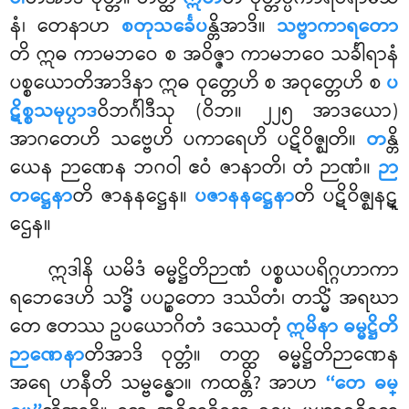
နံ၊ တေနာဟ
စတုသင်္ခေပ
န္တိအာဒိ။
သဗ္ဗာကာရတော
တိ ဣဓ ကာမဘဝေ စ အဝိဇ္ဇာ ကာမဘဝေ သင်္ခါရာနံ
ပစ္စယောတိအာဒိနာ ဣဓ ဝုတ္တေဟိ စ အဝုတ္တေဟိ စ
ပ
ဋိစ္စသမုပ္ပာဒ
ဝိဘင်္ဂါဒီသု (ဝိဘ။ ၂၂၅ အာဒယော)
အာဂတေဟိ သဗ္ဗေဟိ ပကာရေဟိ ပဋိဝိဇ္ဈတိ။
တ
န္တိ
ယေန ဉာဏေန ဘဂဝါ ဧဝံ ဇာနာတိ၊ တံ ဉာဏံ။
ဉာ
တဋ္ဌေနာ
တိ ဇာနနဋ္ဌေန။
ပဇာနနဋ္ဌေနာ
တိ ပဋိဝိဇ္ဈနဋ္
ဌေန။
ဣဒါနိ ယမိဒံ ဓမ္မဋ္ဌိတိဉာဏံ ပစ္စယပရိဂ္ဂဟာကာ
ရဘေဒေဟိ သဒ္ဓိံ ပပဉ္စတော ဒဿိတံ၊ တသ္မိံ အရဃာ
တေ ဧတဿ ဥပယောဂိတံ ဒဿေတုံ
ဣမိနာ ဓမ္မဋ္ဌိတိ
ဉာဏေနာ
တိအာဒိ ဝုတ္တံ။ တတ္ထ ဓမ္မဋ္ဌိတိဉာဏေန
အရေ ဟနီတိ သမ္ဗန္ဓော။ ကထန္တိ? အာဟ
‘‘တေ ဓမ္