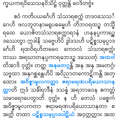
က္ခယကရဝိသေသနဝိသိဋ္ဌံ ဝုတ္တန္တိ ဝေဒိတဗ္ဗံ။
ဧဝံ ကတိပယင်္ဂေဟိ သံသာရစက္ကံ တဒဝသေသင်္
ဂေဟိ ဖလဘူတနာမရူပဓမ္မေဟိ တိဘဝရထဉ္စ တသ္မိံ
ရထေ ယောဇိတသံသာရစက္ကာရာနံ ဟနနပ္ပကာရဉ္စ
ဒဿေတွာ ဣဒါနိ သဗ္ဗေဟိပိ ဒွါဒသဟိ ပဋိစ္စသမုပ္ပာဒ
င်္ဂေဟိ ရထဝိရဟိတမေဝ ကေဝလံ သံသာရစက္ကံ၊
တဿ အရဃာတနပ္ပကာရဘေဒဉ္စ ဒဿေတုံ
အထဝါ
တိအာဒိ ဝုတ္တံ။ တတ္ထ
အနမတဂ္ဂ
န္တိ အနု အနု အမတဂ္ဂံ၊
သဗ္ဗထာ အနုဂစ္ဆန္တေဟိပိ အဝိညာတကောဋိကန္တိ အတ္
ထော။
အဝိဇ္ဇာမူလကတ္တာ ဇရာမရဏပရိယောသာန
တ္တာ
တိ ဣဒံ သင်္ခါရာဒီနံ ဒသန္နံ အရဘာဝေန ဧကတ္တံ
သမာရောပေတွာတိ ဝုတ္တံ။ န ဟိ တေသံ ပစ္စေကံ
အဝိဇ္ဇာမူလကတာ ဇရာမရဏပရိယောသာနတာ စ
အတ္ထိ တထာ
ပဋိစ္စသမုပ္ပာဒပါဠိယံ
အဝုတ္တတ္တာ။ အထ