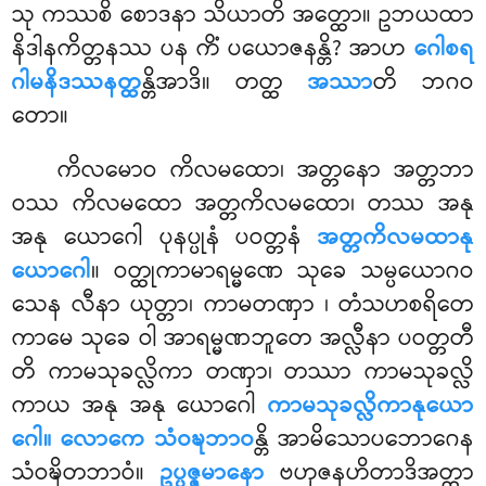
သု ကဿစိ စောဒနာ သိယာတိ အတ္ထော။ ဥဘယထာ
နိဒါနကိတ္တနဿ ပန ကိံ ပယောဇနန္တိ? အာဟ
ဂေါစရ
ဂါမနိဒဿနတ္ထ
န္တိအာဒိ။ တတ္ထ
အဿာ
တိ ဘဂဝ
တော။
ကိလမောဝ ကိလမထော၊ အတ္တနော အတ္တဘာ
ဝဿ ကိလမထော အတ္တကိလမထော၊ တဿ အနု
အနု ယောဂေါ ပုနပ္ပုနံ ပဝတ္တနံ
အတ္တကိလမထာနု
ယောဂေါ
။ ဝတ္ထုကာမာရမ္မဏေ သုခေ သမ္ပယောဂဝ
သေန လီနာ ယုတ္တာ၊ ကာမတဏှာ
၊ တံသဟစရိတေ
ကာမေ သုခေ ဝါ အာရမ္မဏဘူတေ အလ္လီနာ ပဝတ္တတီ
တိ ကာမသုခလ္လိကာ တဏှာ၊ တဿာ ကာမသုခလ္လိ
ကာယ အနု အနု ယောဂေါ
ကာမသုခလ္လိကာနုယော
ဂေါ။ လောကေ သံဝဍ္ဎဘာဝ
န္တိ အာမိသောပဘောဂေန
သံဝဍ္ဎိတဘာဝံ။
ဥပ္ပဇ္ဇမာနော
ဗဟုဇနဟိတာဒိအတ္ထာ