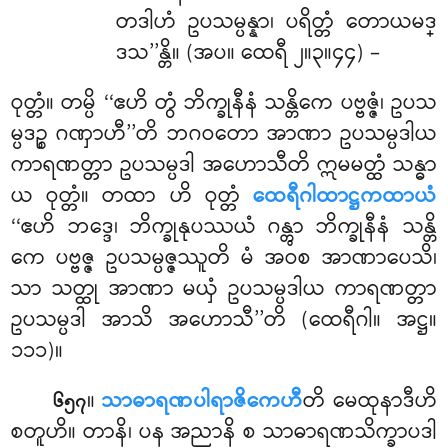
တဒါဟံ ဥပသမ္ပန္နာ၊ ပရိတ္တံ တောယမဒ္
ဒသ’’န္တိ။ (အပ။ ထေရီ ၂။၃။၄၄) –
ဝုတ္တံ။ တမ္ပိ ‘‘ဧဟိ တွံ ဘိက္ခုနီနံ သန္တိကေ ပဗ္ဗဇ္ဇံ၊ ဥပသ
မ္ပဒဉ္စ ဂဏှာဟီ’’တိ ဘဂဝတော အာဏာ ဥပသမ္ပဒါယ
ကာရဏတ္တာ ဥပသမ္ပဒါ အဟောသီတိ ဣမမတ္ထံ သန္ဓာ
ယ ဝုတ္တံ။ တထာ ဟိ ဝုတ္တံ
ထေရီဂါထာဋ္ဌကထာယံ
‘‘ဧဟိ ဘဒ္ဒေ၊ ဘိက္ခုနုပဿယံ
ဂန္တွာ ဘိက္ခုနီနံ သန္တိ
ကေ ပဗ္ဗဇ္ဇ ဥပသမ္ပဇ္ဇဿူတိ မံ အဝစ အာဏာပေသိ၊
သာ သတ္ထု အာဏာ မယှံ ဥပသမ္ပဒါယ ကာရဏတ္တာ
ဥပသမ္ပဒါ အာသိ အဟောသီ’’တိ (ထေရီဂါ။ အဋ္ဌ။
၁၁၁)။
။
သာဓာရဏပါရာဇိကေဟီ
တိ မေထုနာဒီဟိ
၆၅၇
စတူဟိ။ တာနိ၊ ပန အညာနိ စ သာဓာရဏသိက္ခာပဒါ