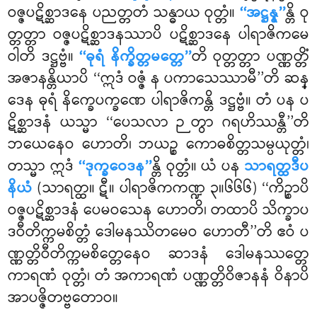
ဝဇ္ဇပဋိစ္ဆာဒနေ ပညတ္တတံ သန္ဓာယ ဝုတ္တံ။
‘‘အဋ္ဌန္န’’
န္တိ ဝု
တ္တတ္တာ ဝဇ္ဇပဋိစ္ဆာဒနဿာပိ ပဋိစ္ဆာဒနေ ပါရာဇိကမေ
ဝါတိ ဒဋ္ဌဗ္ဗံ။
‘‘ဓုရံ နိက္ခိတ္တမတ္တေ’’
တိ ဝုတ္တတ္တာ ပဏ္ဏတ္တိံ
အဇာနန္တိယာပိ ‘‘ဣဒံ ဝဇ္ဇံ န ပကာသေဿာမီ’’တိ ဆန္
ဒေန ဓုရံ နိက္ခေပက္ခဏေ ပါရာဇိကန္တိ ဒဋ္ဌဗ္ဗံ။ တံ ပန ပ
ဋိစ္ဆာဒနံ ယသ္မာ ‘‘ပေသလာ ဉတွာ ဂရဟိဿန္တီ’’တိ
ဘယေနေဝ ဟောတိ၊ ဘယဉ္စ ကောဓစိတ္တသမ္ပယုတ္တံ၊
တသ္မာ ဣဒံ
‘‘ဒုက္ခဝေဒန’’
န္တိ ဝုတ္တံ။ ယံ ပန
သာရတ္ထဒီပ
နိယံ
(သာရတ္ထ။ ဋီ။ ပါရာဇိကကဏ္ဍ ၃။၆၆၆) ‘‘ကိဉ္စာပိ
ဝဇ္ဇပဋိစ္ဆာဒနံ ပေမဝသေန ဟောတိ၊ တထာပိ သိက္ခာပ
ဒဝီတိက္ကမစိတ္တံ ဒေါမနဿိတမေဝ ဟောတီ’’တိ ဧဝံ ပ
ဏ္ဏတ္တိဝီတိက္ကမစိတ္တေနေဝ ဆာဒနံ ဒေါမနဿတ္တေ
ကာရဏံ ဝုတ္တံ၊ တံ အကာရဏံ ပဏ္ဏတ္တိဝိဇာနနံ ဝိနာပိ
အာပဇ္ဇိတဗ္ဗတောဝ။