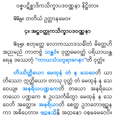
ဝဇ္ဇပဋိစ္ဆာဒိကသိက္ခာပဒဝဏ္ဏနာ နိဋ္ဌိတာ။
။ တတိယံ ဥတ္တာနမေဝ။
၆၆၉
၄။ အဋ္ဌဝတ္ထုကသိက္ခာပဒဝဏ္ဏနာ
။ စတုတ္ထေ
လောကဿာဒသင်္ခါတံ မိတ္တေဟိ
၆၇၅
အညမညံ ကာတဗ္ဗံ
သန္ထဝံ
။ ဝုတ္တမေဝတ္ထံ ပရိယာယန္တ
ရေန ဒဿေတုံ
‘‘ကာယသံသဂ္ဂရာဂေနာ’’
တိ ဝုတ္တံ။
တိဿိတ္ထိယော မေထုနံ တံ န သေဝေ
တိ ယာ
တိဿော ဣတ္ထိယော၊ တာသု ဝုတ္တံ တံ မေထုနံ န သေ
ဝေယျ။
အနရိယပဏ္ဍကေ
တိ တယော အနရိယေ၊
တယော ပဏ္ဍကေ စ ဥပသင်္ကမိတွာ မေထုနံ န သေ
ဝေတိ အတ္ထော။
အနရိယာ
တိ
စေတ္ထ ဥဘတောဗျဉ္ဇန
ကာ အဓိပ္ပေတာ။
ဗျဉ္ဇနသ္မိ
န္တိ အတ္တနော ဝစ္စမုခမဂ္ဂေပိ။