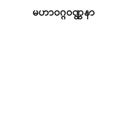
မဟာဝဂ္ဂဝဏ္ဏနာ