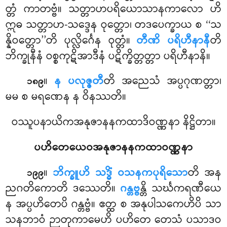
တ္တံ ကာတဗ္ဗံ။ သတ္တာဟပရိယောသာနကာလော ဟိ
ဣဓ သတ္တာဟ-သဒ္ဒေန ဝုတ္တော၊ တဒပေက္ခာယ စ ‘‘သ
န္နိဝတ္တော’’တိ ပုလ္လိင်္ဂေန ဝုတ္တံ။
တီဏိ ပရိဟီနာနီ
တိ
ဘိက္ခုနီနံ ဝစ္စကုဋိအာဒီနံ ပဋိက္ခိတ္တတ္တာ ပရိဟီနာနိ။
။
န ပလုဇ္ဇတီ
တိ အညေသံ အပ္ပဂုဏတ္တာ၊
၁၈၉
မမ စ မရဏေန န ဝိနဿတိ။
ဝဿူပနာယိကအနုဇာနနကထာဒိဝဏ္ဏနာ နိဋ္ဌိတာ။
ပဟိတေယေဝအနုဇာနနကထာဝဏ္ဏနာ
။
ဘိက္ခူဟိ သဒ္ဓိံ ဝသနကပုရိသော
တိ အန
၁၉၉
ညဂတိကောတိ ဒဿေတိ။
ဂန္တဗ္ဗ
န္တိ သင်္ဃကရဏီယေ
န အပ္ပဟိတေပိ ဂန္တဗ္ဗံ။ ဧတ္ထ စ အနုပါသကေဟိပိ သာ
သနဘာဝံ ဉာတုကာမေဟိ ပဟိတေ တေသံ ပသာဒဝ