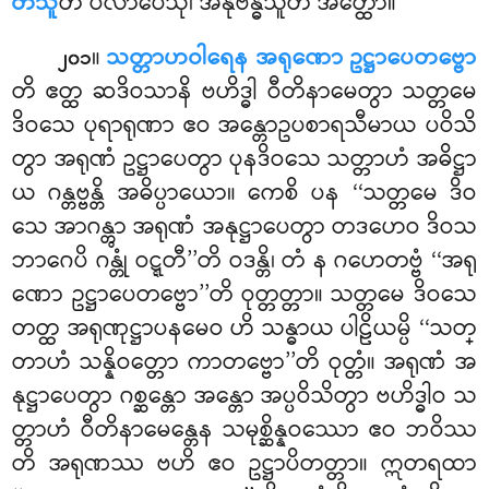
တိံသူ
တိ ပလာပေသုံ၊ အနုဗန္ဓိံသူတိ အတ္ထော။
။
သတ္တာဟဝါရေန အရုဏော ဥဋ္ဌာပေတဗ္ဗော
၂၀၁
တိ ဧတ္ထ ဆဒိဝသာနိ ဗဟိဒ္ဓါ ဝီတိနာမေတွာ သတ္တမေ
ဒိဝသေ ပုရာရုဏာ ဧဝ အန္တောဥပစာရသီမာယ ပဝိသိ
တွာ အရုဏံ ဥဋ္ဌာပေတွာ ပုနဒိဝသေ သတ္တာဟံ အဓိဋ္ဌာ
ယ ဂန္တဗ္ဗန္တိ အဓိပ္ပာယော။ ကေစိ ပန ‘‘သတ္တမေ ဒိဝ
သေ အာဂန္တွာ အရုဏံ အနုဋ္ဌာပေတွာ တဒဟေဝ ဒိဝသ
ဘာဂေပိ ဂန္တုံ ဝဋ္ဋတီ’’တိ ဝဒန္တိ၊ တံ န ဂဟေတဗ္ဗံ ‘‘အရု
ဏော ဥဋ္ဌာပေတဗ္ဗော’’တိ ဝုတ္တတ္တာ။ သတ္တမေ ဒိဝသေ
တတ္ထ အရုဏုဋ္ဌာပနမေဝ ဟိ သန္ဓာယ ပါဠိယမ္ပိ ‘‘သတ္
တာဟံ သန္နိဝတ္တော ကာတဗ္ဗော’’တိ ဝုတ္တံ။ အရုဏံ အ
နုဋ္ဌာပေတွာ ဂစ္ဆန္တော အန္တော အပ္ပဝိသိတွာ ဗဟိဒ္ဓါဝ သ
တ္တာဟံ ဝီတိနာမေန္တေန သမုစ္ဆိန္နဝဿော ဧဝ ဘဝိဿ
တိ အရုဏဿ ဗဟိ ဧဝ ဥဋ္ဌာပိတတ္တာ။ ဣတရထာ