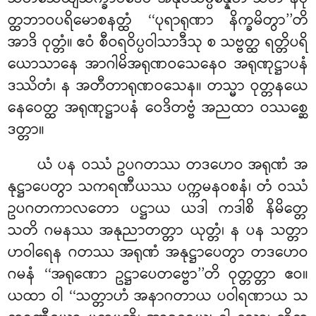
တ္ထဘာဝပရိမောစနတ္ထံ ‘‘ပုရာရုဏာ နိက္ခမိတွာ’’တိ
အာဒိ ဝုတ္တံ။ ဧဝံ စီဝရဝိပ္ပဝါသာဒီသု စ သဗ္ဗတ္ထ ရတ္တိပရိ
ယောသာနေ အာဂါမိအရုဏဝသေနေဝ အရုဏုဋ္ဌာပနံ
ဒဿိတံ၊ န အတီတာရုဏဝသေန။ တသ္မာ ဝုတ္တနယေ
နေဝေတ္ထ အရုဏုဋ္ဌာပနံ ဝေဒိတဗ္ဗံ အညထာ ဝဿစ္ဆေ
ဒတ္တာ။
ယံ ပန ဝဿံ ဥပဂတဿ တဒဟေဝ အရုဏံ အ
နုဋ္ဌာပေတွာ သကရဏီယဿ ပက္ကမနဝစနံ၊ တံ ဝဿံ
ဥပဂတကာလတော ပဋ္ဌာယ ယဒါ ကဒါစိ နိမိတ္တေ
သတိ ဂမနဿ အနုညာတတ္တာ ယုတ္တံ၊ န ပန သတ္တာ
ဟဝါရေန ဂတဿ အရုဏံ အနုဋ္ဌာပေတွာ တဒဟေဝ
ဂမနံ ‘‘အရုဏော ဥဋ္ဌာပေတဗ္ဗော’’တိ ဝုတ္တတ္တာ ဧဝ။
ယထာ ဝါ ‘‘သတ္တာဟံ အနာဂတာယ ပဝါရဏာယ သ