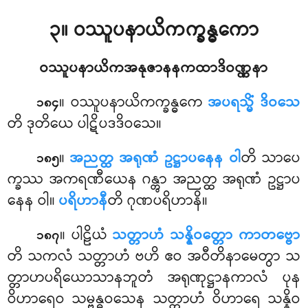
၃။ ဝဿူပနာယိကက္ခန္ဓကော
ဝဿူပနာယိကအနုဇာနနကထာဒိဝဏ္ဏနာ
။ ဝဿူပနာယိကက္ခန္ဓကေ
အပရသ္မိံ ဒိဝသေ
၁၈၄
တိ ဒုတိယေ ပါဋိပဒဒိဝသေ။
။
အညတ္ထ အရုဏံ ဥဋ္ဌာပနေန ဝါ
တိ သာပေ
၁၈၅
က္ခဿ အကရဏီယေန ဂန္တွာ အညတ္ထ အရုဏံ ဥဋ္ဌာပ
နေန ဝါ။
ပရိဟာနီ
တိ ဂုဏပရိဟာနိ။
။ ပါဠိယံ
သတ္တာဟံ သန္နိဝတ္တော ကာတဗ္ဗော
၁၈၇
တိ သကလံ သတ္တာဟံ ဗဟိ ဧဝ အဝီတိနာမေတွာ သ
တ္တာဟပရိယောသာနဘူတံ အရုဏုဋ္ဌာနကာလံ ပုန
ဝိဟာရေဝ သမ္ဗန္ဓဝသေန သတ္တာဟံ ဝိဟာရေ သန္နိဝ