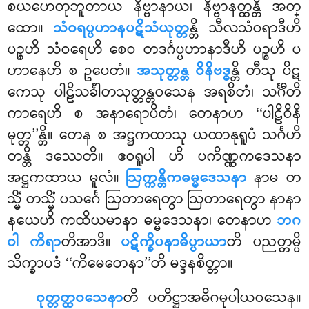
စယဟေတုဘူတာယ နိဗ္ဗာနာယ၊ နိဗ္ဗာနတ္ထန္တိ အတ္
ထော။
သံဝရပ္ပဟာနပဋိသံယုတ္တ
န္တိ သီလသံဝရာဒီဟိ
ပဉ္စဟိ သံဝရေဟိ စေဝ တဒင်္ဂပ္ပဟာနာဒီဟိ ပဉ္စဟိ ပ
ဟာနေဟိ စ ဥပေတံ။
အသုတ္တန္တ ဝိနိဗဒ္ဓ
န္တိ တီသု ပိဋ
ကေသု ပါဠိသင်္ခါတသုတ္တန္တဝသေန အရစိတံ၊ သင်္ဂီတိ
ကာရေဟိ စ အနာရောပိတံ၊ တေနာဟ ‘‘ပါဠိဝိနိ
မုတ္တ’’န္တိ။ တေန စ အဋ္ဌကထာသု ယထာနုရူပံ သင်္ဂဟိ
တန္တိ
ဒဿေတိ။ ဧဝရူပါ ဟိ ပကိဏ္ဏကဒေသနာ
အဋ္ဌကထာယ မူလံ။
ဩက္ကန္တိကဓမ္မဒေသနာ
နာမ တ
သ္မိံ တသ္မိံ ပသင်္ဂေ ဩတာရေတွာ ဩတာရေတွာ နာနာ
နယေဟိ ကထိယမာနာ ဓမ္မဒေသနာ၊ တေနာဟ
ဘဂ
ဝါ ကိရာ
တိအာဒိ။
ပဋိက္ခိပနာဓိပ္ပာယာ
တိ ပညတ္တမ္ပိ
သိက္ခာပဒံ ‘‘ကိမေတေနာ’’တိ မဒ္ဒနစိတ္တာ။
ဝုတ္တတ္ထဝသေနာ
တိ ပတိဋ္ဌာအဓိဂမုပါယဝသေန။