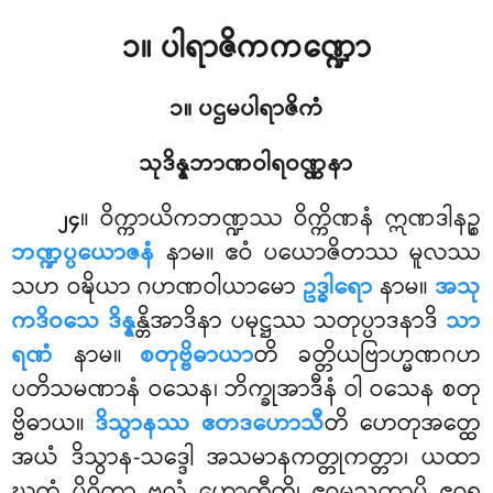
၁။ ပါရာဇိကကဏ္ဍော
၁။ ပဌမပါရာဇိကံ
သုဒိန္နဘာဏဝါရဝဏ္ဏနာ
။ ဝိက္ကာယိကဘဏ္ဍဿ
ဝိက္ကိဏနံ ဣဏဒါနဉ္စ
၂၄
ဘဏ္ဍပ္ပယောဇနံ
နာမ။ ဧဝံ ပယောဇိတဿ မူလဿ
သဟ ဝဍ္ဎိယာ ဂဟဏဝါယာမော
ဥဒ္ဓါရော
နာမ။
အသု
ကဒိဝသေ ဒိန္န
န္တိအာဒိနာ ပမုဋ္ဌဿ သတုပ္ပာဒနာဒိ
သာ
ရဏံ
နာမ။
စတုဗ္ဗိဓာယာ
တိ ခတ္တိယဗြာဟ္မဏဂဟ
ပတိသမဏာနံ ဝသေန၊ ဘိက္ခုအာဒီနံ ဝါ ဝသေန စတု
ဗ္ဗိဓာယ။
ဒိသွာနဿ ဧတဒဟောသီ
တိ ဟေတုအတ္ထေ
အယံ ဒိသွာန-သဒ္ဒေါ အသမာနကတ္တုကတ္တာ၊ ယထာ
ဃတံ ပိဝိတွာ ဗလံ ဟောတီတိ၊ ဧဝမညတ္ထာပိ ဧဝရူ