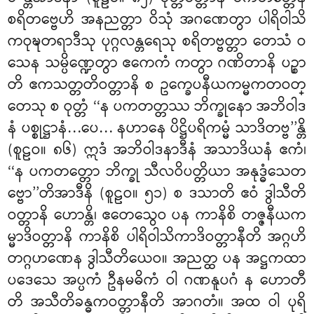
စရိတဗ္ဗေဟိ အနညတ္တာ ဝိသုံ အဂဏေတွာ ပါရိဝါသိ
ကဝုဍ္ဎတရာဒီသု ပုဂ္ဂလန္တရေသု စရိတဗ္ဗတ္တာ တေသံ ဝ
သေန သမ္ပိဏ္ဍေတွာ ဧကေကံ ကတွာ ဂဏိတာနိ ပဉ္စာ
တိ ဧကသတ္တတိဝတ္တာနိ စ ဥက္ခေပနီယကမ္မကတဝတ္
တေသု စ ဝုတ္တံ ‘‘န ပကတတ္တဿ ဘိက္ခုနော အဘိဝါဒ
နံ ပစ္စုဋ္ဌာနံ…ပေ… နဟာနေ ပိဋ္ဌိပရိကမ္မံ သာဒိတဗ္ဗ’’န္တိ
(စူဠဝ။ ၈၆) ဣဒံ အဘိဝါဒနာဒီနံ အသာဒိယနံ ဧကံ၊
‘‘န ပကတတ္တော ဘိက္ခု သီလဝိပတ္တိယာ အနုဒ္ဓံသေတ
ဗ္ဗော’’တိအာဒီနိ (စူဠဝ။ ၅၁) စ ဒသာတိ ဧဝံ ဒွါသီတိ
ဝတ္တာနိ ဟောန္တိ၊ ဧတေသွေဝ ပန ကာနိစိ တဇ္ဇနီယက
မ္မာဒိဝတ္တာနိ ကာနိစိ ပါရိဝါသိကာဒိဝတ္တာနီတိ အဂ္ဂဟိ
တဂ္ဂဟဏေန ဒွါသီတိယေဝ။ အညတ္ထ ပန အဋ္ဌကထာ
ပဒေသေ အပ္ပကံ ဦနမဓိကံ ဝါ ဂဏနူပဂံ န ဟောတီ
တိ အသီတိခန္ဓကဝတ္တာနီတိ အာဂတံ။ အထ ဝါ ပုရိ