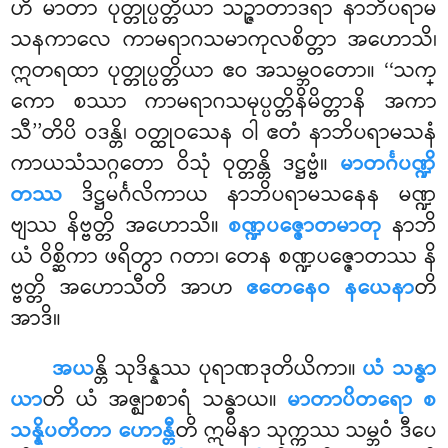
ဟိ မာတာ ပုတ္တုပ္ပတ္တိယာ သဉ္ဇာတာဒရာ နာဘိပရာမ
သနကာလေ ကာမရာဂသမာကုလစိတ္တာ အဟောသိ၊
ဣတရထာ ပုတ္တုပ္ပတ္တိယာ ဧဝ အသမ္ဘဝတော။ ‘‘သက္
ကော စဿာ ကာမရာဂသမုပ္ပတ္တိနိမိတ္တာနိ အကာ
သီ’’တိပိ ဝဒန္တိ၊ ဝတ္ထုဝသေန ဝါ ဧတံ နာဘိပရာမသနံ
ကာယသံသဂ္ဂတော ဝိသုံ ဝုတ္တန္တိ ဒဋ္ဌဗ္ဗံ။
မာတင်္ဂပဏ္ဍိ
တဿ
ဒိဋ္ဌမင်္ဂလိကာယ နာဘိပရာမသနေန မဏ္ဍ
ဗျဿ နိဗ္ဗတ္တိ အဟောသိ။
စဏ္ဍပဇ္ဇောတမာတု
နာဘိ
ယံ ဝိစ္ဆိကာ ဖရိတွာ
ဂတာ၊ တေန စဏ္ဍပဇ္ဇောတဿ နိ
ဗ္ဗတ္တိ အဟောသီတိ အာဟ
ဧတေနေဝ နယေနာ
တိ
အာဒိ။
အယ
န္တိ သုဒိန္နဿ ပုရာဏဒုတိယိကာ။
ယံ သန္ဓာ
ယာ
တိ ယံ အဇ္ဈာစာရံ သန္ဓာယ။
မာတာပိတရော စ
သန္နိပတိတာ ဟောန္တီ
တိ ဣမိနာ သုက္ကဿ သမ္ဘဝံ ဒီပေ