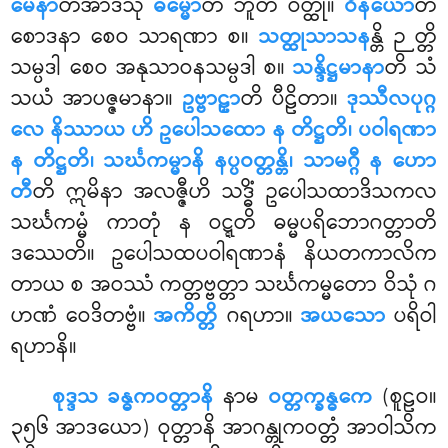
မေနာ
တိအာဒီသု
ဓမ္မော
တိ ဘူတံ ဝတ္ထု။
ဝိနယော
တိ
စောဒနာ စေဝ သာရဏာ စ။
သတ္ထုသာသန
န္တိ ဉတ္တိ
သမ္ပဒါ စေဝ အနုသာဝနသမ္ပဒါ စ။
သန္ဒိဋ္ဌမာနာ
တိ သံ
သယံ အာပဇ္ဇမာနာ။
ဥဗ္ဗာဠှာ
တိ ပီဠိတာ။
ဒုဿီလပုဂ္ဂ
လေ နိဿာယ ဟိ ဥပေါသထော န တိဋ္ဌတိ၊ ပဝါရဏာ
န တိဋ္ဌတိ၊ သင်္ဃကမ္မာနိ နပ္ပဝတ္တန္တိ၊ သာမဂ္ဂီ န ဟော
တီ
တိ ဣမိနာ အလဇ္ဇီဟိ သဒ္ဓိံ ဥပေါသထာဒိသကလ
သင်္ဃကမ္မံ ကာတုံ န ဝဋ္ဋတိ ဓမ္မပရိဘောဂတ္တာတိ
ဒဿေတိ။ ဥပေါသထပဝါရဏာနံ နိယတကာလိက
တာယ စ အဝဿံ ကတ္တဗ္ဗတ္တာ သင်္ဃကမ္မတော ဝိသုံ ဂ
ဟဏံ ဝေဒိတဗ္ဗံ။
အကိတ္တိ
ဂရဟာ။
အယသော
ပရိဝါ
ရဟာနိ။
စုဒ္ဒသ ခန္ဓကဝတ္တာနိ
နာမ
ဝတ္တက္ခန္ဓကေ
(စူဠဝ။
၃၅၆ အာဒယော) ဝုတ္တာနိ အာဂန္တုကဝတ္တံ
အာဝါသိက