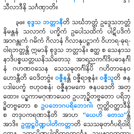
သီလာဒီနိ သင်္ဂဏှာတိ။
။
စုဒ္ဒသ ဘတ္တာနီ
တိ သင်္ဃဘတ္တံ ဥဒ္ဒေသဘတ္တံ
၃၀
နိမန္တနံ သလာကံ ပက္ခိကံ ဥပေါသထိကံ ပါဋိပဒိကံ
အာဂန္တုကံ ဂမိကံ ဂိလာနံ ဂိလာနုပဋ္ဌာကံ ဝိဟာရ-ဓုရ-
ဝါရဘတ္တန္တိ ဣမာနိ စုဒ္ဒသ ဘတ္တာနိ။ ဧတ္ထ စ သေနာသ
နာဒိပစ္စယတ္တယနိဿိတေသု အာရညကင်္ဂါဒိပဓာနင်္ဂါ
နံ ဂဟဏဝသေန သေသဓုတင်္ဂါနိပိ ဂဟိတာနေဝ
ဟောန္တီတိ ဝေဒိတဗ္ဗံ။
ဝဇ္ဇီန
န္တိ ဝဇ္ဇီရာဇူနံ။
ဝဇ္ဇီသူ
တိ ဇန
ပဒါပေက္ခံ ဗဟုဝစနံ၊ ဝဇ္ဇီနာမကေ ဇနပဒေတိ အတ္
ထော။ ပဉ္စကာမဂုဏာယေဝ ဥပဘုဉ္ဇိတဗ္ဗတော ပရိဘု
ဉ္ဇိတဗ္ဗတော စ
ဥပဘောဂပရိဘောဂါ၊
ဣတ္ထိဝတ္ထာဒီနိ
စ တဒုပကရဏာနီတိ အာဟ
‘‘ယေဟိ တေသ’’
န္တိ
အာဒိ။
ဥက္ကဋ္ဌပိဏ္ဍပါတိကတ္တာ
တိ သေသဓုတင်္ဂပရိဝါရိ