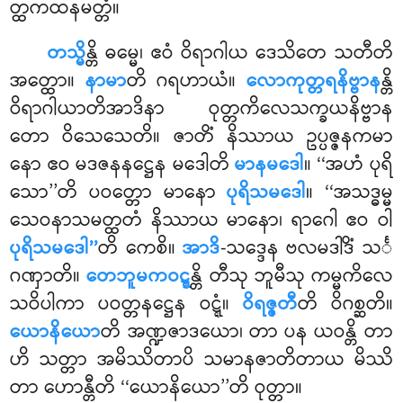
တ္ထကထနမတ္တံ။
တသ္မိ
န္တိ ဓမ္မေ၊ ဧဝံ ဝိရာဂါယ ဒေသိတေ သတီတိ
အတ္ထော။
နာမာ
တိ ဂရဟာယံ။
လောကုတ္တရနိဗ္ဗာန
န္တိ
ဝိရာဂါယာတိအာဒိနာ ဝုတ္တကိလေသက္ခယနိဗ္ဗာန
တော ဝိသေသေတိ။ ဇာတိံ နိဿာယ ဥပ္ပဇ္ဇနကမာ
နော ဧဝ မဒဇနနဋ္ဌေန မဒေါတိ
မာနမဒေါ
။ ‘‘အဟံ ပုရိ
သော’’တိ ပဝတ္တော မာနော
ပုရိသမဒေါ
။ ‘‘အသဒ္ဓမ္မ
သေဝနာသမတ္ထတံ နိဿာယ မာနော၊ ရာဂေါ ဧဝ ဝါ
ပုရိသမဒေါ’’
တိ ကေစိ။
အာဒိ
-သဒ္ဒေန ဗလမဒါဒိံ သင်္
ဂဏှာတိ။
တေဘူမကဝဋ္ဋ
န္တိ တီသု ဘူမီသု ကမ္မကိလေ
သဝိပါကာ ပဝတ္တနဋ္ဌေန
ဝဋ္ဋံ။
ဝိရဇ္ဇတီ
တိ ဝိဂစ္ဆတိ။
ယောနိယော
တိ အဏ္ဍဇာဒယော၊ တာ ပန ယဝန္တိ တာ
ဟိ သတ္တာ အမိဿိတာပိ သမာနဇာတိတာယ မိဿိ
တာ ဟောန္တီတိ ‘‘ယောနိယော’’တိ ဝုတ္တာ။