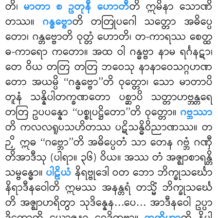
တိ၊
မာတာ စ ဥတုနီ ဟောတီ
တိ ဣမိနာ သောဏိ
တဿ။
ဂန္ဓဗ္ဗော
တိ တတြုပဂေါ သတ္တော အဓိပ္ပေ
တော၊ ဂန္တဗ္ဗောတိ ဝုတ္တံ ဟောတိ၊ တ-ကာရဿ စေတ္ထ
ဓ-ကာရော ကတော။ အထ ဝါ ဂန္ဓဗ္ဗာ နာမ ရင်္ဂနဋာ၊
တေ ဝိယ တတြ တတြ ဘဝေသု နာနာဝေသဂ္ဂဟဏ
တော အယမ္ပိ ‘‘ဂန္ဓဗ္ဗော’’တိ ဝုတ္တော၊ သော မာတာပိ
တူနံ သန္နိပါတက္ခဏတော ပစ္ဆာပိ သတ္တာဟဗ္ဘန္တရေ
တတြ ဥပပန္နော ‘‘ပစ္စုပဋ္ဌိတော’’တိ ဝုတ္တော။
ဂဗ္ဘဿာ
တိ ကလလရူပသဟိတဿ ပဋိသန္ဓိဝိညာဏဿ။ တ
ဉှိ ဣဓ ‘‘ဂဗ္ဘော’’တိ အဓိပ္ပေတံ သာ တေန ဂဗ္ဘံ ဂဏှီ
တိအာဒီသု (ပါရာ။ ၃၆) ဝိယ။ အဿ တံ အဇ္ဈာစာရန္တိ
သမ္ဗန္ဓော။
ပါဠိယံ
နိရဗ္ဗုဒေါ ဝတ ဘော ဘိက္ခုသင်္ဃော
နိရာဒီနဝေါတိ ဣမဿ အနန္တရံ တသ္မိံ ဘိက္ခုသင်္ဃေ
တိ အဇ္ဈာဟရိတွာ သုဒိန္နေန…ပေ… အာဒီနဝေါ ဥပ္ပာ