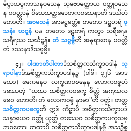
ဓိပ္ပာယပ္ပကာသနဝသေန သုဗောဓတ္ထာယ ဝတ္ထုဝသေ
န ပဝတ္တာနံ ဝိသေသတ္ထဇောတကဝသေနာတိ ဒဿိတံ
ဟောတိ။
အာမသနံ
အာမဋ္ဌမတ္တံ။ တတော ဒဠှတရံ
ဖု
သနံ။ ဃဋ္ဋနံ
ပန တတော ဒဠှတရံ ကတွာ သရီရေန
သရီရဿ သင်္ဃဋ္ဋနံ။
တံ သဗ္ဗမ္ပီ
တိ အနုရာဂေန ပဝတ္တိ
တံ ဒဿနာဒိသဗ္ဗမ္ပိ။
။
ပါဏာတိပါတာ
ဒိသစိတ္တကသိက္ခာပဒါနံ
သု
၄၂
ရာပါနာ
ဒိအစိတ္တကသိက္ခာပဒါနဉ္စ (ပါစိ။ ၃၂၆ အာဒ
ယော) ဧကေနေဝ လက္ခဏဝစနေန လောကဝဇ္ဇတံ
ဒဿေတုံ ‘‘ယဿ သစိတ္တကပက္ခေ စိတ္တံ အကုသလ
မေဝ ဟောတိ၊ တံ လောကဝဇ္ဇံ နာမာ’’တိ ဝုတ္တံ။ တတ္ထ
သစိတ္တကပက္ခေ
တိ ဣဒံ ကိဉ္စာပိ အစိတ္တကသိက္ခာပဒံ
သန္ဓာယေဝ ဝတ္တုံ ယုတ္တံ တဿေဝ သစိတ္တကပက္ခသမ္
ဘဝတော၊ တထာပိ သစိတ္တကသိက္ခာပဒါနမ္ပိ အသဉ္စိစ္စ