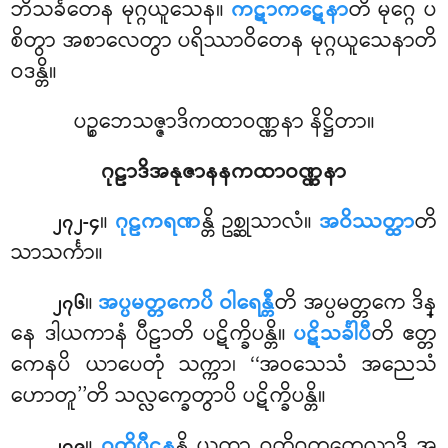
ဘိသင်္ခတေန မုဂ္ဂယူသေန။
ကဋာကဋေနာ
တိ မုဂ္ဂေ ပ
စိတွာ အစာလေတွာ ပရိဿာဝိတေန မုဂ္ဂယူသေနာတိ
ဝဒန္တိ။
ပဉ္စဘေသဇ္ဇာဒိကထာဝဏ္ဏနာ နိဋ္ဌိတာ။
ဂုဠာဒိအနုဇာနနကထာဝဏ္ဏနာ
။
ဂုဠကရဏ
န္တိ
ဥစ္ဆုသာလံ။
အဝိဿတ္ထာ
တိ
၂၇၂-၄
သာသင်္ကာ။
။
အပ္ပမတ္တကေပိ ဝါရေန္တီ
တိ အပ္ပမတ္တကေ ဒိန္
၂၇၆
နေ ဒါယကာနံ ပီဠာတိ ပဋိက္ခိပန္တိ။
ပဋိသင်္ခါပီ
တိ ဧတ္တ
ကေနပိ ယာပေတုံ သက္ကာ၊ ‘‘အဝသေသံ အညေသံ
ဟောတူ’’တိ သလ္လက္ခေတွာပိ ပဋိက္ခိပန္တိ။
။
ဝတ္ထိပီဠန
န္တိ ယထာ ဝတ္ထိဂတတေလာဒိ အ
၂၇၉