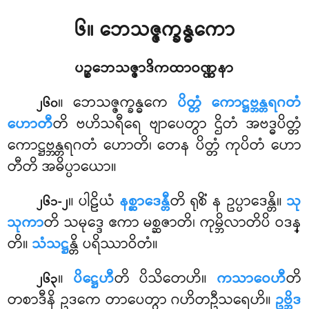
၆။ ဘေသဇ္ဇက္ခန္ဓကော
ပဉ္စဘေသဇ္ဇာဒိကထာဝဏ္ဏနာ
။ ဘေသဇ္ဇက္ခန္ဓကေ
ပိတ္တံ ကောဋ္ဌဗ္ဘန္တရဂတံ
၂၆၀
ဟောတီ
တိ ဗဟိသရီရေ ဗျာပေတွာ ဌိတံ အဗဒ္ဓပိတ္တံ
ကောဋ္ဌဗ္ဘန္တရဂတံ ဟောတိ၊ တေန ပိတ္တံ ကုပိတံ ဟော
တီတိ အဓိပ္ပာယော။
။ ပါဠိယံ
နစ္ဆာဒေန္တီ
တိ ရုစိံ န ဥပ္ပာဒေန္တိ။
သု
၂၆၁-၂
သုကာ
တိ သမုဒ္ဒေ ဧကာ မစ္ဆဇာတိ၊ ကုမ္ဘိလာတိပိ ဝဒန္
တိ။
သံသဋ္ဌ
န္တိ ပရိဿာဝိတံ။
။
ပိဋ္ဌေဟီ
တိ ပိသိတေဟိ။
ကသာဝေဟီ
တိ
၂၆၃
တစာဒီနိ ဥဒကေ တာပေတွာ ဂဟိတဦသရေဟိ။
ဥဗ္ဘိဒ