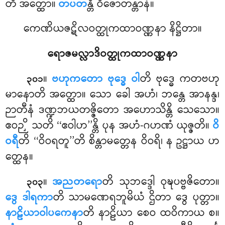
တိ အတ္ထော။
တပတ
န္တိ ဝိဇောတန္တာနံ။
ကေဏိယဇဋိလဝတ္ထုကထာဝဏ္ဏနာ နိဋ္ဌိတာ။
ရောဇမလ္လာဒိဝတ္ထုကထာဝဏ္ဏနာ
။
ဗဟုကတော ဗုဒ္ဓေ ဝါ
တိ ဗုဒ္ဓေ ကတဗဟု
၃၀၁
မာနောတိ အတ္ထော။ သော ခေါ အဟံ၊ ဘန္တေ အာနန္ဒ၊
ဉာတီနံ ဒဏ္ဍဘယတဇ္ဇိတော အဟောသိန္တိ သေသော။
ဧဝဉှိ သတိ ‘‘ဧဝါဟ’’န္တိ ပုန အဟံ-ဂဟဏံ ယုဇ္ဇတိ။
ဝိ
ဝရီ
တိ ‘‘ဝိဝရတူ’’တိ စိန္တာမတ္တေန ဝိဝရိ၊ န ဥဋ္ဌာယ ဟ
တ္ထေန။
။
အညတရော
တိ သုဘဒ္ဒေါ ဝုဍ္ဎပဗ္ဗဇိတော။
၃၀၃
ဒွေ ဒါရကာ
တိ သာမဏေရဘူမိယံ ဌိတာ ဒွေ ပုတ္တာ။
နာဠိယာဝါပကေနာ
တိ နာဠိယာ စေဝ ထဝိကာယ စ။