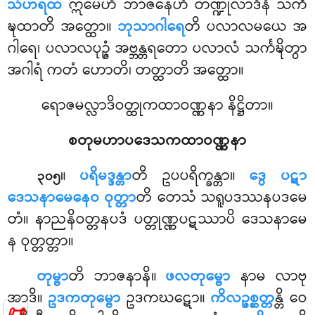
သံဟရထ
ဣမေဟိ ဘာဇနေဟိ တဏ္ဍုလာဒီနိ သင်္က
ဍ္ဎထာတိ အတ္ထော။
ဘုသာဂါရေ
တိ ပလာလမယေ အ
ဂါရေ၊ ပလာလပုဉ္ဇံ အဗ္ဘန္တရတော ပလာလံ သင်္ကဍ္ဎိတွာ
အဂါရံ ကတံ ဟောတိ၊ တတ္ထာတိ အတ္ထော။
ရောဇမလ္လာဒိဝတ္ထုကထာဝဏ္ဏနာ နိဋ္ဌိတာ။
စတုမဟာပဒေသကထာဝဏ္ဏနာ
။
ပရိမဒ္ဒန္တာ
တိ
ဥပပရိက္ခန္တာ။
ဒွေ ပဋာ
၃၀၅
ဒေသနာမေနေဝ ဝုတ္တာ
တိ တေသံ သရူပဒဿနပဒမေ
တံ။ နာညနိဝတ္တနပဒံ ပတ္တုဏ္ဏပဋဿာပိ ဒေသနာမေ
န ဝုတ္တတ္တာ။
တုမ္ဗာ
တိ ဘာဇနာနိ။
ဖလတုမ္ဗော
နာမ လာဗု
အာဒိ။
ဥဒကတုမ္ဗော
ဥဒကဃဋော။
ကိလဉ္ဇစ္ဆတ္တ
န္တိ ဝေ
📜