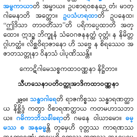
အမ္ဗကာယာ
တိ အမ္ဗာယ။ ဥပစာရဝစနဉှေတံ၊ မာတု
ဂါမေနာတိ အတ္ထော။
ဥပသံဟရထာ
တိ ဥပနေထ၊
‘‘ဤဒိသာ တာဝတိံသာ’’တိ ပရိကပ္ပေထာတိ အတ္
ထော။ ဣဒဉ္စ ဘိက္ခူနံ သံဝေဂဇနနတ္ထံ ဝုတ္တံ၊ န နိမိတ္တ
ဂ္ဂါဟတ္ထံ။ လိစ္ဆဝိရာဇာနော ဟိ သဗ္ဗေ န စိရဿေဝ အ
ဇာတသတ္တုနာ ဝိနာသံ ပါပုဏိဿန္တိ။
ကောဋိဂါမေသစ္စကထာဝဏ္ဏနာ နိဋ္ဌိတာ။
သီဟသေနာပတိဝတ္ထုအာဒိကထာဝဏ္ဏနာ
။
သန္ဓာဂါရေ
တိ ရာဇကိစ္စဿ သန္ဓာရဏတ္ထာ
၂၉၀
ယ နိစ္ဆိဒ္ဒံ ကတွာ ဝိစာရဏတ္ထာယ ကတမဟာသဘာ
ယ။
ဂမိကာဘိသင်္ခါရော
တိ ဂမနေ ဝါယာမော။
ဓမ္
မဿ စ အနုဓမ္မ
န္တိ တုမှေဟိ ဝုတ္တဿ ကာရဏဿ