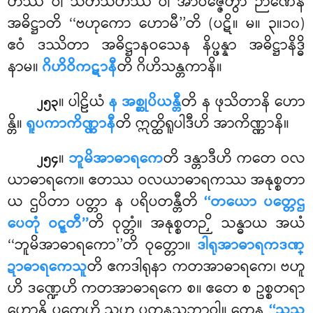
ဟဿံ ဝါ သတသဟဿံ ဝါ အာဝဇ္ဇေတွာ ဉာဏေန
အဓိဋ္ဌာတိ ‘‘ဗဟုကော ဟောမီ’’တိ (ပဋိ။ မ။ ၃။၁၀)
ဧဝံ ဒဿိတာ အဓိဋ္ဌာနဝသေန နိပ္ဖန္နာ အဓိဋ္ဌာနိဒ္ဓိ
နာမ။
ဂိဟိဝိကဋာနီ
တိ ဂိဟိသန္တကာနိ။
။ ပါဠိယံ
န အစ္ဆုပိယန္တီ
တိ န ဖုသိတာနိ ဟော
၂၅၃
န္တိ။
ရူပကာကိဏ္ဏာနီ
တိ ဣတ္ထိရူပါဒီဟိ အာကိဏ္ဏာနိ။
။
ဘူမိအာဓာရကေ
တိ ဒန္တာဒီဟိ ကတေ ဝလ
၂၅၄
ယာဓာရကေ။ ဧတဿ ဝလယာဓာရကဿ အနုစ္စတာ
ယ ဌပိတာ ပတ္တာ န ပရိပတန္တီတိ
‘‘တယော ပတ္တေ
ဌ
ပေတုံ ဝဋ္ဋတီ’’
တိ ဝုတ္တံ။ အနုစ္စတဉှိ သန္ဓာယ အယံ
‘‘ဘူမိအာဓာရကော’’တိ ဝုတ္တော။
ဒါရုအာဓာရကဒဏ္
ဍာဓာရကေသူ
တိ ဧကဒါရုနာ
ကတအာဓာရကေ၊ ဗဟူ
ဟိ ဒဏ္ဍေဟိ ကတအာဓာရကေ စ။ ဧတေ စ ဥစ္စတရာ
ဟောန္တိ ပတ္တေဟိ သဟ ပတနသဘာဝါ။ တေန
‘‘သုသ