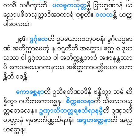
လာဒိံ သင်္ဂဏှာတိ။
ပလမ္ဗကသုတ္တ
န္တိ ဗြာဟ္မဏာနံ ယ
ညောပစိတသုတ္တာဒိအာကာရံ ဝုစ္စတိ။
ဝလယ
န္တိ ဟတ္ထ
ပါဒဝလယံ။
။
ဒွင်္ဂုလေ
တိ ဥပယောဂဗဟုဝစနံ၊ ဒွင်္ဂုလပ္ပမာ
၂၄၆
ဏံ အတိက္ကာမေတုံ န ဝဋ္ဋတီတိ အတ္ထော။ ဧတ္ထ စ ဒုမာ
သဿ ဝါ ဒွင်္ဂုလဿ ဝါ အတိက္ကန္တဘာဝံ အဇာနန္တဿာ
ပိ ကေသမဿုဂဏနာယ အစိတ္တကာပတ္တိယော ဟော
န္တီတိ ဝဒန္တိ။
ကောစ္ဆေနာ
တိ ဥသီရတိဏာဒီနိ ဗန္ဓိတွာ သမံ ဆိ
န္ဒိတွာ ဂဟိတကောစ္ဆေန။
စိက္ကလေနာ
တိ သိလေသယု
တ္တတေလေန။
ဥဏှာဘိတတ္တရဇသိရာနမ္ပီ
တိ ဥဏှာဘိ
တတ္တာနံ ရဇောကိဏ္ဏသိရာနံ။
အဒ္ဒဟတ္ထေနာ
တိ အလ္လ
ဟတ္ထေန။