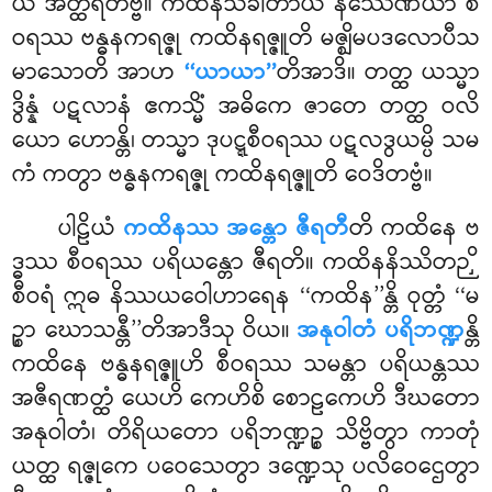
ယ အတ္ထရိတဗ္ဗံ။ ကထိနသင်္ခါတာယ နိဿေဏိယာ စီ
ဝရဿ ဗန္ဓနကရဇ္ဇု ကထိနရဇ္ဇူတိ မဇ္ဈိမပဒလောပီသ
မာသောတိ အာဟ
‘‘ယာယာ’’
တိအာဒိ။ တတ္ထ ယသ္မာ
ဒွိန္နံ ပဋလာနံ ဧကသ္မိံ အဓိကေ ဇာတေ တတ္ထ ဝလိ
ယော ဟောန္တိ၊ တသ္မာ ဒုပဋ္ဋစီဝရဿ ပဋလဒွယမ္ပိ သမ
ကံ ကတွာ ဗန္ဓနကရဇ္ဇု ကထိနရဇ္ဇူတိ ဝေဒိတဗ္ဗံ။
ပါဠိယံ
ကထိနဿ အန္တော ဇီရတီ
တိ ကထိနေ ဗ
ဒ္ဓဿ စီဝရဿ ပရိယန္တော ဇီရတိ။ ကထိနနိဿိတဉှိ
စီဝရံ ဣဓ နိဿယဝေါဟာရေန ‘‘ကထိန’’န္တိ ဝုတ္တံ ‘‘မ
ဉ္စာ ဃောသန္တီ’’တိအာဒီသု ဝိယ။
အနုဝါတံ ပရိဘဏ္ဍ
န္တိ
ကထိနေ ဗန္ဓနရဇ္ဇူဟိ စီဝရဿ သမန္တာ ပရိယန္တဿ
အဇီရဏတ္ထံ ယေဟိ ကေဟိစိ စောဠကေဟိ ဒီဃတော
အနုဝါတံ၊ တိရိယတော ပရိဘဏ္ဍဉ္စ သိဗ္ဗိတွာ ကာတုံ
ယတ္ထ ရဇ္ဇုကေ ပဝေသေတွာ ဒဏ္ဍေသု ပလိဝေဌေတွာ