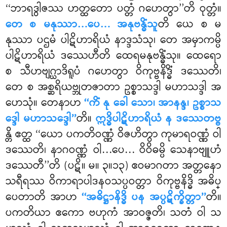
‘‘ဘာရဒွါဇဿ ဟတ္ထတော ပတ္တံ ဂဟေတွာ’’တိ ဝုတ္တံ။
တေ စ မနုဿာ…ပေ… အနုဗန္ဓိံသူ
တိ ယေ စ မ
နုဿာ ပဌမံ ပါဋိဟာရိယံ နာဒ္ဒသံသု၊ တေ အမှာကမ္ပိ
ပါဋိဟာရိယံ ဒဿေဟီတိ ထေရမနုဗန္ဓိံသု။ ထေရော
စ သီဟဗျဂ္ဃာဒိရူပံ ဂဟေတွာ ဝိကုဗ္ဗနိဒ္ဓိံ ဒဿေတိ၊
တေ စ အစ္ဆရိယဗ္ဘုတဇာတာ ဥစ္စာသဒ္ဒါ မဟာသဒ္ဒါ အ
ဟေသုံ။ တေနာဟ
‘‘ကိံ နု ခေါ သော၊ အာနန္ဒ၊ ဥစ္စာသ
ဒ္ဒေါ မဟာသဒ္ဒေါ’’
တိ။
ဣဒ္ဓိပါဋိဟာရိယံ န ဒဿေတဗ္ဗ
န္တိ ဧတ္ထ ‘‘ယော ပကတိဝဏ္ဏံ ဝိဇဟိတွာ ကုမာရဝဏ္ဏံ ဝါ
ဒဿေတိ၊ နာဂဝဏ္ဏံ ဝါ…ပေ… ဝိဝိဓမ္ပိ သေနာဗျူဟံ
ဒဿေတီ’’တိ (ပဋိ။ မ။ ၃။၁၃) ဧဝမာဂတာ အတ္တနော
သရီရဿ ဝိကာရာပါဒနဝသပ္ပဝတ္တာ ဝိကုဗ္ဗနိဒ္ဓိ အဓိပ္
ပေတာတိ အာဟ
‘‘အဓိဋ္ဌာနိဒ္ဓိ ပန အပ္ပဋိက္ခိတ္တာ’’
တိ။
ပကတိယာ ဧကော ဗဟုကံ အာဝဇ္ဇတိ၊ သတံ ဝါ သ