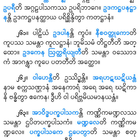
ဥပရီ
တိ အဂ္ဂဠပါသကဿ ဥပရိဘာဂေ။
ဥဒကဋ္ဌပနဋ္ဌာ
န
န္တိ ဥဒကဋ္ဌပနတ္ထာယ ပရိစ္ဆိန္ဒိတွာ ကတဋ္ဌာနံ။
။ ပါဠိယံ
ဥဒပါန
န္တိ ကူပံ။
နီစဝတ္ထုကော
တိ
၂၆၁
ကူပဿ သမန္တာ ကူလဋ္ဌာနံ၊ ဘူမိသမံ တိဋ္ဌတီတိ အတ္
ထော။
ဥဒကေန ဩတ္ထရိယျတီ
တိ သမန္တာ ဝဿောဒ
ကံ အာဂန္တွာ ကူပေ ပတတီတိ အတ္ထော။
။
ဝါဟေန္တီ
တိ ဥဿိဉ္စန္တိ။
အရဟဋဃဋိယန္တံ
၂၆၂
နာမ စက္ကသဏ္ဌာနံ အနေကာရံ အရေ အရေ ဃဋိကာ
နိ ဗန္ဓိတွာ ဧကေန၊ ဒွီဟိ ဝါ ပရိဗ္ဘမိယမာနယန္တံ။
။
အာဝိဒ္ဓပက္ခပါသက
န္တိ ကဏ္ဏိကမဏ္ဍလဿ
၂၆၃
သမန္တာ ဌပိတပက္ခပါသကံ။
မဏ္ဍလေ
တိ ကဏ္ဏိကမ
ဏ္ဍလေ။
ပက္ခပါသကေ ဌပေတွာ
တိ သမန္တာ စတု