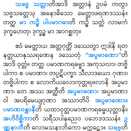
သဗ္ဗေ သတ္တာ
တိအာဒိ အတ္တာနံ ဥပမံ ကတွာ
သဗ္ဗသတ္တေသု အနောဓိသော မေတ္တာဖရဏဒဿနံ။
တတ္ထ
မာ ကဉ္စိ ပါပမာဂမာ
တိ ကဉ္စိ သတ္တံ လာမကံ
ဒုက္ခဟေတု၊ ဒုက္ခဉ္စ မာ အာဂစ္ဆတု။
ဧဝံ မေတ္တာယ အတ္တဂုတ္တိံ ဒဿေတွာ ဣဒါနိ ရတ
နတ္တယာနုဿရဏေန ဒဿေတုံ
‘‘အပ္ပမာဏော’’
တိ
အာဒိ ဝုတ္တံ။ တတ္ထ ပမာဏကရဓမ္မာ အကုသလာ၊ တဗ္ဗိ
ပါကာ စ ပမာဏာ၊ တပ္ပဋိပက္ခာ သီလာဒယော ဂုဏာ၊
တဗ္ဗိပါကာ စ လောကိယလောကုတ္တရဖလာနိ အပ္ပမာ
ဏာ၊ တေ အဿ အတ္ထီတိ
အပ္ပမာဏော၊
အပ္ပမာဏာ
ဝါ အပရိမေယျဂုဏာ အဿာတိပိ
အပ္ပမာဏော။
ပမာဏဝန္တာနီ
တိ ယထာဝုတ္တပမာဏကရဓမ္မယုတ္တာနိ။
အဟိဝိစ္ဆိကာ
တိ သရီသပါနညေဝ ပဘေဒဒဿနံ။
ဥ
ဏ္ဏနာဘီ
တိ လောမသနာဘိကော မက္ကဋော။
သရဗူ
တိ