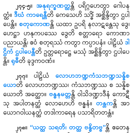
။
အနုရက္ခဏတ္ထ
န္တိ ပရိဂ္ဂဟေတွာ ဂေါပန
၂၇၄-၅
တ္ထံ။
ဒီဃံ ကာရေန္တီ
တိ ကေသေဟိ သဒ္ဓိံ အစ္ဆိန္ဒိတွာ ဌပါ
ပေန္တိ။
စတုကောဏ
န္တိ ယထာ ဥပရိ နလာဋန္တေသု ဒွေ၊
ဟေဋ္ဌာ ဟနုကပဿေ ဒွေတိ စတ္တာရော ကောဏာ
ပညာယန္တိ၊ ဧဝံ စတုရဿံ ကတွာ ကပ္ပာပနံ။ ပါဠိယံ
ဒါ
ဌိကံ ဌပါပေန္တီ
တိ ဥတ္တရောဋ္ဌေ မဿုံ အစ္ဆိန္ဒိတွာ ဌပါပေ
န္တိ။
ရုဓီ
တိ ခုဒ္ဒကဝဏံ။
။ ပါဠိယံ
လောဟဘဏ္ဍကံသဘဏ္ဍသန္နိစ
၂၇၇
ယော
တိ လောဟဘဏ္ဍဿ၊ ကံသဘဏ္ဍဿ စ သန္နိစ
ယောတိ
အတ္ထော။
ဗန္ဓနမတ္တ
န္တိ ဝါသိဒဏ္ဍာဒီနံ ကောဋီ
သု အပါတနတ္ထံ လောဟေဟိ ဗန္ဓနံ။
တန္တက
န္တိ အာ
ယောဂဝါယနတ္ထံ တဒါကာရေန ပသာရိတတန္တံ။
။
‘‘ယတ္ထ သရတိ၊ တတ္ထ ဗန္ဓိတဗ္ဗ’’
န္တိ ဧတေန
၂၇၈