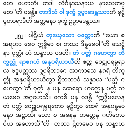
ဗော ဟောတိ၊ တဒါ လိင်္ဂနာသနာယ နာသေတဗ္
ဗော’’တိ ဝဒန္တိ။
တာဒိသံ ဝါ ဒုက္ခံ ဥပ္ပာဒေန္တဿာ
တိ မုဋ္ဌိ
ပ္ပဟာရာဒီဟိ အတ္တနော ဒုက္ခံ ဥပ္ပာဒေန္တဿ။
။ ပါဠိယံ
တုယှေသော ပတ္တော
တိ ‘‘ယော စ
၂၅၂
အရဟာ စေဝ ဣဒ္ဓိမာ စ၊ တဿ ဒိန္နမေဝါ’’တိ သေဋ္ဌိ
နာ ဝုတ္တံ၊ တံ သန္ဓာယ ဝဒတိ။
တံ ပတ္တံ ဂဟေတွာ တိ
က္ခတ္တုံ ရာဇဂဟံ အနုပရိယာယီ
တိ ဧတ္ထ ဝေဠုပရမ္ပရာ
ယ ဗဒ္ဓပတ္တဿ ဥပရိဘာဂေ အာကာသေ နဂရံ တိက္ခ
တ္တုံ အနုပရိယာယိတွာ ဌိတဘာဝံ သန္ဓာယ ‘‘ပတ္တံ ဂ
ဟေတွာ’’တိ ဝုတ္တံ၊ န ပန ထေရော ဟတ္ထေန ပတ္တံ သ
ယမေဝ အဂ္ဂဟေသိ။ ကေစိ ပန ဝဒန္တိ ‘‘ဣဒ္ဓိဗလေန
တံ ပတ္တံ ဝေဠုပရမ္ပရတော မုဉ္စိတွာ ထေရံ အနုဗန္ဓမာ
နော အဋ္ဌာသိ၊ သော စ အနေန ဟတ္ထေန ဂဟိတော
ဝိယ အဟောသီ’’တိ။ တထာ ဌိတမေဝ ပန သန္ဓာယ