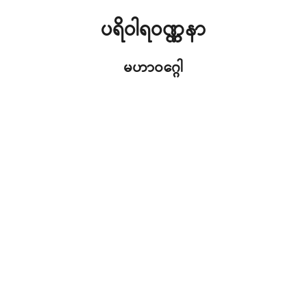
ပရိဝါရဝဏ္ဏနာ
မဟာဝဂ္ဂေါ