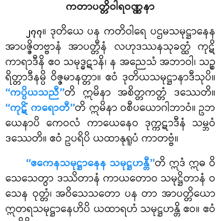
ကတာပတ္တိဝါရဝဏ္ဏနာ
။ ဒုတိယေ ပန ကတိဝါရေ ပဌမသမုဋ္ဌာနေန
၂၇၇
အာပဇ္ဇိတဗ္ဗာနံ အာပတ္တီနံ လဟုဒဿနသုခတ္ထံ ကုဋိ
ကာရာဒီနိ ဧဝ သမုဒ္ဓဋာနိ၊ န အညေသံ အဘာဝါ၊ သဉ္စ
ရိတ္တာဒီနမ္ပိ ဝိဇ္ဇမာနတ္တာ။ ဧဝံ ဒုတိယသမုဋ္ဌာနာဒီသုပိ။
‘‘ကပ္ပိယသညီ’’
တိ ဣမိနာ အစိတ္တကတ္တံ ဒဿေတိ။
‘‘ကုဋိံ ကရောတီ’’
တိ ဣမိနာ ဝစီပယောဂါဘာဝံ။ ဥဘ
ယေနာပိ ကေဝလံ ကာယေနေဝ ဒုက္ကဋာဒီနံ သမ္ဘဝံ
ဒဿေတိ။ ဧဝံ ဥပရိပိ ယထာနုရူပံ ကာတဗ္ဗံ။
‘‘ဧကေန
သမုဋ္ဌာနေန သမုဋ္ဌဟန္တီ’’
တိ ဣဒံ ဣဓ ဝိ
သေသေတွာ ဒဿိတာနံ ကာယတောဝ သမုဋ္ဌိတာနံ ဝ
သေန ဝုတ္တံ၊ အဝိသေသတော ပန တာ အာပတ္တိယော
ဣတရသမုဋ္ဌာနေဟိပိ ယထာရဟံ သမုဋ္ဌဟန္တိ ဧဝ။ ဧဝံ