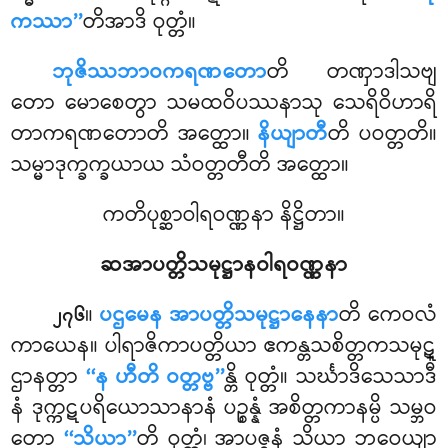
ကဿာ’’
တိအာဒိ ဝုတ္တံ။
ဘုဇိဿဘာဝကရဏတော
တိ တဏှာဒါသဗျ
တော မောစေတွာ သမထဝိပဿနာသု သေရိဝိဟာရိ
တာကရဏတောတိ အတ္ထော။
နိယျာတီ
တိ ပဝတ္တတိ။
သမ္မာဒုက္ခက္ခယာယ သံဝတ္တတီတိ အတ္ထော။
ကတိပုစ္ဆာဝါရဝဏ္ဏနာ နိဋ္ဌိတာ။
ဆအာပတ္တိသမုဋ္ဌာနဝါရဝဏ္ဏနာ
။
ပဌမေန အာပတ္တိသမုဋ္ဌာနေနာ
တိ ကေဝလံ
၂၇၆
ကာယေန။ ပါရာဇိကာပတ္တိယာ ဧကန္တသစိတ္တကသမုဋ္
ဌာနတ္တာ
‘‘န ဟီတိ ဝတ္တဗ္ဗ’’
န္တိ ဝုတ္တံ။ သင်္ဃာဒိသေသာဒီ
နံ
ဒုက္ကဋပရိယောသာနာနံ ပဉ္စန္နံ အစိတ္တကာနမ္ပိ သမ္ဘဝ
တော
‘‘သိယာ’’
တိ ဝုတ္တံ၊ အာပဇ္ဇနံ သိယာ ဘဝေယျာ