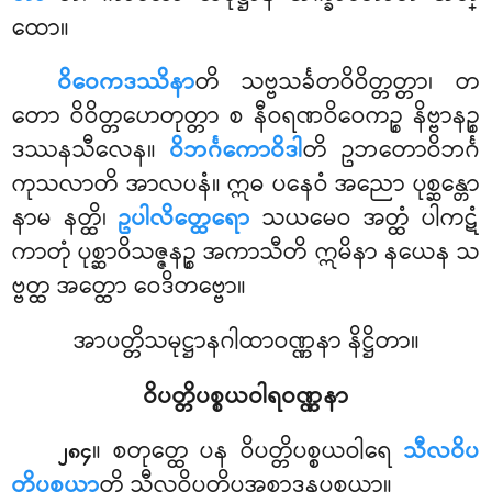
ထော။
ဝိဝေကဒဿိနာ
တိ သဗ္ဗသင်္ခတဝိဝိတ္တတ္တာ၊ တ
တော ဝိဝိတ္တဟေတုတ္တာ စ နီဝရဏဝိဝေကဉ္စ နိဗ္ဗာနဉ္စ
ဒဿနသီလေန။
ဝိဘင်္ဂကောဝိဒါ
တိ ဥဘတောဝိဘင်္ဂ
ကုသလာတိ အာလပနံ။ ဣဓ ပနေဝံ အညော ပုစ္ဆန္တော
နာမ နတ္ထိ၊
ဥပါလိတ္ထေရော
သယမေဝ အတ္ထံ ပါကဋံ
ကာတုံ ပုစ္ဆာဝိသဇ္ဇနဉ္စ အကာသီတိ ဣမိနာ နယေန သ
ဗ္ဗတ္ထ အတ္ထော ဝေဒိတဗ္ဗော။
အာပတ္တိသမုဋ္ဌာနဂါထာဝဏ္ဏနာ နိဋ္ဌိတာ။
ဝိပတ္တိပစ္စယဝါရဝဏ္ဏနာ
။ စတုတ္ထေ ပန ဝိပတ္တိပစ္စယဝါရေ
သီလဝိပ
၂၈၄
တ္တိပစ္စယာ
တိ သီလဝိပတ္တိပအစ္ဆာဒနပစ္စယာ။