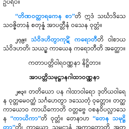
ဥပရိပိ။
‘‘တိဏဝတ္ထာရကေန စာ’’
တိ ဣဒံ သင်္ဃာဒိသေ
သဝဇ္ဇိတာနံ စတုန္နံ အာပတ္တီနံ ဝသေန ဝုတ္တံ။
။
သံဝိဒဟိတွာ
ကုဋိံ ကရောတီ
တိ ဝါစာယ
၂၇၉
သံဝိဒဟတိ၊ သယဉ္စ ကာယေန ကရောတီတိ အတ္ထော။
ကတာပတ္တိဝါရဝဏ္ဏနာ နိဋ္ဌိတာ။
အာပတ္တိသမုဋ္ဌာနဂါထာဝဏ္ဏနာ
။ တတိယော ပန ဂါထာဝါရော ဒုတိယဝါရေ
၂၈၃
န ဝုတ္တမေဝတ္ထံ သင်္ဂဟေတွာ ဒဿေတုံ ဝုတ္တော။ တတ္ထ
ကာယောဝ ကာယိကောတိ ဝတ္တဗ္ဗေ ဝစနဝိပလ္လာသေ
န
‘‘ကာယိကာ’’
တိ ဝုတ္တံ။ တေနာဟ
‘‘တေန သမုဋ္ဌိ
တာ’’
တိ၊ ကာယော သမုဋ္ဌာနံ အက္ခာတောတိ အတ္