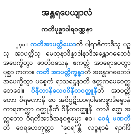
အန္တရပေယျာလံ
ကတိပုစ္ဆာဝါရဝဏ္ဏနာ
။
ကတိ
အာပတ္တိယော
တိ ပါရာဇိကာဒီသု ပဉ္စ
၂၇၁
သု အာပတ္တီသု မေထုနာဒိန္နာဒါနာဒိအန္တောဂဓဘေဒံ
အပေက္ခိတွာ ဇာတိဝသေန ဧကတ္တံ အာရောပေတွာ
ပုစ္ဆာ ကတာ။
ကတိ အာပတ္တိက္ခန္ဓာ
တိ အန္တောဂဓဘေဒံ
အပေက္ခိတွာ ပစ္စေကံ ရာသဋ္ဌေနာတိ ဧတ္တကမေဝေတ္ထ
ဘေဒေါ။
ဝိနီတာနိယေဝ
ဝိနီတဝတ္ထူနီ
တိ အာပတ္တိ
တော ဝိရမဏာနိ ဧဝ အဝိပ္ပဋိသာရပါမောဇ္ဇာဒိဓမ္မာနံ
ကာရဏတ္တာ ဝတ္ထူနီတိ ဝိနီတဝတ္ထူနိ၊ တာနိ ဧတ္ထ အ
တ္ထတော ဝိရတိအာဒိအနဝဇ္ဇဓမ္မာ ဧဝ။
ဝေရံ မဏတီ
တိ ဝေရဟေတုတ္တာ ‘‘ဝေရ’’န္တိ လဒ္ဓနာမံ ရာဂါဒိ