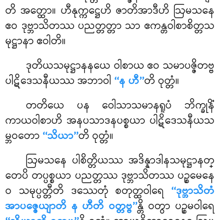
တိ အတ္ထော။ ဟီနုက္ကဋ္ဌေဟိ ဇာတိအာဒီဟိ ဩမသနေ
ဧဝ ဒုဗ္ဘာသိတဿ ပညတ္တတ္တာ သာ ဧကန္တဝါစာစိတ္တသ
မုဋ္ဌာနာ ဧဝါတိ။
ဒုတိယသမုဋ္ဌာနနယေ ဝါစာယ ဧဝ သမာပဇ္ဇိတဗ္ဗ
ပါဋိဒေသနီယဿ အဘာဝါ
‘‘န ဟီ’’
တိ ဝုတ္တံ။
တတိယေ
ပန ဝေါသာသမာနရူပံ ဘိက္ခုနိံ
ကာယဝါစာဟိ အနပသာဒနပစ္စယာ ပါဋိဒေသနီယသ
မ္ဘဝတော
‘‘သိယာ’’
တိ ဝုတ္တံ။
ဩမသနေ ပါစိတ္တိယဿ အဒိန္နာဒါနသမုဋ္ဌာနတ္
တေပိ တပ္ပစ္စယာ ပညတ္တဿ ဒုဗ္ဘာသိတဿ ပဉ္စမေနေ
ဝ သမုပ္ပတ္တီတိ ဒဿေတုံ စတုတ္ထဝါရေ
‘‘ဒုဗ္ဘာသိတံ
အာပဇ္ဇေယျာတိ န ဟီတိ ဝတ္တဗ္ဗ’’
န္တိ ဝတွာ ပဉ္စမဝါရေ