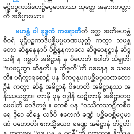
မုဋ္ဌိပဉ္စကာဒိဟေဋ္ဌိမပ္ပမာဏဿ သုတ္တေ အနာဂတတ္တာ
တိ အဓိပ္ပာယော။
မဟန္တံ ဝါ ခုဒ္ဒကံ ကရောတီ
တိ ဧတ္ထ အတိမဟန္တံ
စီဝရံ မုဋ္ဌိပဉ္စကာဒိပစ္ဆိမပ္ပမာဏယုတ္တံ ကတွာ သမန္တ
တော ဆိန္ဒနေနာပိ ဝိစ္ဆိန္ဒနကာလေ ဆိဇ္ဇမာနဋ္ဌာနံ ဆိဒ္ဒ
သင်္ချံ
န ဂစ္ဆတိ အဓိဋ္ဌာနံ န ဝိဇဟတိ ဧဝါတိ သိဇ္ဈတိ၊
‘‘ဃဋေတွာ ဆိန္ဒတိ၊ န ဘိဇ္ဇတီ’’တိ ဝစနေန စ သမေ
တိ။ ပရိက္ခာရစောဠံ ပန ဝိကပ္ပနုပဂပစ္ဆိမပ္ပမာဏတော
ဦနံ ကတွာ ဆိန္နံ အဓိဋ္ဌာနံ ဝိဇဟတိ အဓိဋ္ဌာနဿ အ
နိဿယတ္တာ။ တာနိ ပုန ဗဒ္ဓါနိ ဃဋိတာနိ အဓိဋ္ဌာတဗ္ဗ
မေဝါတိ ဝေဒိတဗ္ဗံ
။ ကေစိ ပန ‘‘ဝဿိကသာဋိကစီဝ
ရေ ဒွိဓာ ဆိန္နေ ယဒိပိ ဧကေကံ ခဏ္ဍံ ပစ္ဆိမပစ္ဆိမပ္ပမာ
ဏံ ပဟောတိ၊ ဧကသ္မိံယေဝ ခဏ္ဍေ အဓိဋ္ဌာနံ တိဋ္ဌတိ၊
န ဣတရေ၊ ‘‘ဒွေ ပန န ဝဋ္ဋန္တီ’’တိ ဝုတ္တတ္တာ။ နိသီဒန