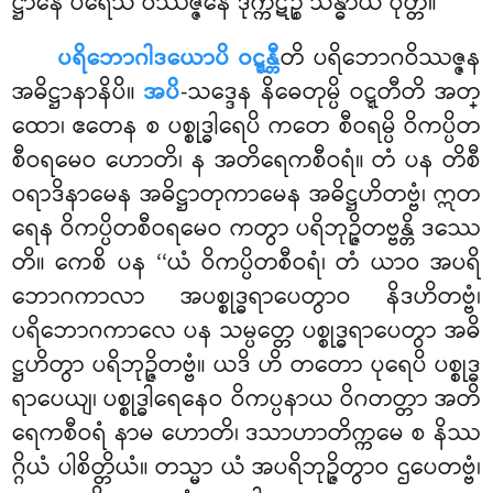
ဋ္ဌာနေ ပရေသံ ဝိဿဇ္ဇနေ ဒုက္ကဋဉ္စ သန္ဓာယ ဝုတ္တံ။
ပရိဘောဂါဒယောပိ ဝဋ္ဋန္တီ
တိ ပရိဘောဂဝိဿဇ္ဇန
အဓိဋ္ဌာနာနိပိ။
အပိ
-သဒ္ဒေန နိဓေတုမ္ပိ ဝဋ္ဋတီတိ အတ္
ထော၊ ဧတေန စ ပစ္စုဒ္ဓါရေပိ ကတေ စီဝရမ္ပိ ဝိကပ္ပိတ
စီဝရမေဝ ဟောတိ၊ န အတိရေကစီဝရံ။ တံ ပန တိစီ
ဝရာဒိနာမေန အဓိဋ္ဌာတုကာမေန အဓိဋ္ဌဟိတဗ္ဗံ၊ ဣတ
ရေန ဝိကပ္ပိတစီဝရမေဝ ကတွာ ပရိဘုဉ္ဇိတဗ္ဗန္တိ ဒဿေ
တိ။ ကေစိ ပန ‘‘ယံ ဝိကပ္ပိတစီဝရံ၊ တံ ယာဝ အပရိ
ဘောဂကာလာ အပစ္စုဒ္ဓရာပေတွာဝ နိဒဟိတဗ္ဗံ၊
ပရိဘောဂကာလေ ပန သမ္ပတ္တေ ပစ္စုဒ္ဓရာပေတွာ အဓိ
ဋ္ဌဟိတွာ ပရိဘုဉ္ဇိတဗ္ဗံ။ ယဒိ ဟိ တတော ပုရေပိ ပစ္စုဒ္ဓ
ရာပေယျ၊ ပစ္စုဒ္ဓါရေနေဝ ဝိကပ္ပနာယ ဝိဂတတ္တာ အတိ
ရေကစီဝရံ နာမ ဟောတိ၊ ဒသာဟာတိက္ကမေ စ နိဿ
ဂ္ဂိယံ ပါစိတ္တိယံ။ တသ္မာ ယံ အပရိဘုဉ္ဇိတွာဝ ဌပေတဗ္ဗံ၊