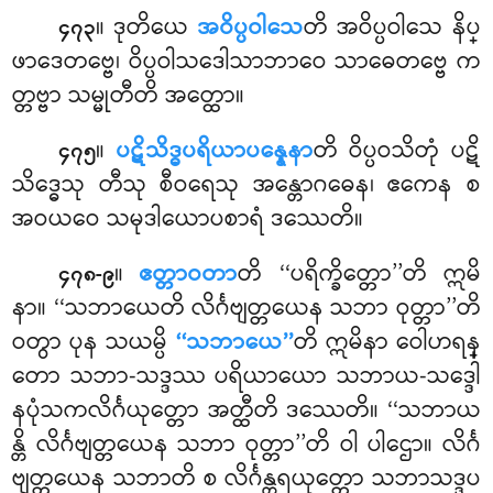
။ ဒုတိယေ
အဝိပ္ပဝါသေ
တိ အဝိပ္ပဝါသေ နိပ္
၄၇၃
ဖာဒေတဗ္ဗေ၊ ဝိပ္ပဝါသဒေါသာဘာဝေ သာဓေတဗ္ဗေ က
တ္တဗ္ဗာ သမ္မုတီတိ အတ္ထော။
။
ပဋိသိဒ္ဓပရိယာပန္နေနာ
တိ
ဝိပ္ပဝသိတုံ ပဋိ
၄၇၅
သိဒ္ဓေသု တီသု စီဝရေသု အန္တောဂဓေန၊ ဧကေန စ
အဝယဝေ သမုဒါယောပစာရံ ဒဿေတိ။
။
ဧတ္တာဝတာ
တိ ‘‘ပရိက္ခိတ္တော’’တိ ဣမိ
၄၇၈-၉
နာ။ ‘‘သဘာယေတိ လိင်္ဂဗျတ္တယေန သဘာ ဝုတ္တာ’’တိ
ဝတွာ ပုန သယမ္ပိ
‘‘သဘာယေ’’
တိ ဣမိနာ ဝေါဟရန္
တော သဘာ-သဒ္ဒဿ ပရိယာယော သဘာယ-သဒ္ဒေါ
နပုံသကလိင်္ဂယုတ္တော အတ္ထီတိ ဒဿေတိ။ ‘‘သဘာယ
န္တိ လိင်္ဂဗျတ္တယေန သဘာ ဝုတ္တာ’’တိ ဝါ ပါဌော။ လိင်္ဂ
ဗျတ္တယေန သဘာတိ စ လိင်္ဂန္တရယုတ္တော သဘာသဒ္ဒပ