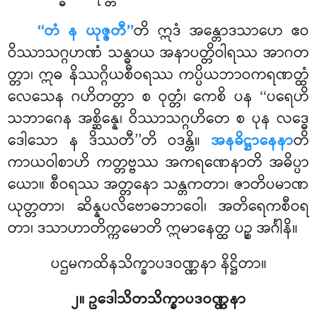
‘‘တံ န ယုဇ္ဇတီ’’
တိ ဣဒံ အန္တောဒသာဟေ ဧဝ
ဝိဿာသဂ္ဂဟဏံ သန္ဓာယ အနာပတ္တိဝါရဿ အာဂတ
တ္တာ၊ ဣဓ နိဿဂ္ဂိယစီဝရဿ ကပ္ပိယဘာဝကရဏတ္ထံ
လေသေန ဂဟိတတ္တာ စ ဝုတ္တံ၊ ကေစိ ပန ‘‘ပရေဟိ
သဘာဂေန အစ္ဆိန္နေ၊ ဝိဿာသဂ္ဂဟိတေ စ ပုန လဒ္ဓေ
ဒေါသော န ဒိဿတီ’’တိ ဝဒန္တိ။
အနဓိဋ္ဌာနေနာ
တိ
ကာယဝါစာဟိ ကတ္တဗ္ဗဿ အကရဏေနာတိ အဓိပ္ပာ
ယော။ စီဝရဿ အတ္တနော သန္တကတာ၊ ဇာတိပမာဏ
ယုတ္တတာ၊ ဆိန္နပလိဗောဓဘာဝေါ၊ အတိရေကစီဝရ
တာ၊ ဒသာဟာတိက္ကမောတိ ဣမာနေတ္ထ ပဉ္စ အင်္ဂါနိ။
ပဌမကထိနသိက္ခာပဒဝဏ္ဏနာ နိဋ္ဌိတာ။
၂။ ဥဒေါသိတသိက္ခာပဒဝဏ္ဏနာ