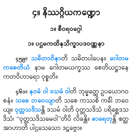
၄။ နိဿဂ္ဂိယကဏ္ဍော
၁။ စီဝရဝဂ္ဂေါ
၁။ ပဌမကထိနသိက္ခာပဒဝဏ္ဏနာ
။
သမိတာဝိနာ
တိ
သမိတပါပေန။
ဂေါတမ
၄၅၉
ကစေတိယံ
နာမ ဂေါတမယက္ခဿ စေတိယဋ္ဌာနေ
ကတဝိဟာရော ဝုစ္စတိ။
။
နဝမံ ဝါ ဒသမံ ဝါ
တိ ဘုမ္မတ္ထေ ဥပယောဂဝ
၄၆၁
စနံ။
သစေ ဘဝေယျာ
တိ သစေ ကဿစိ ကင်္ခါ ဘဝေ
ယျ။
ဝုတ္တသဒိသ
န္တိ ဒသမံ ဝါတိ ဝုတ္တသဒိသံ ပရိစ္ဆေဒသ
ဒိသံ၊ ‘‘ဝုတ္တသဒိသမေဝါ’’တိပိ လိခန္တိ။
ဓာရေတု
န္တိ ဧတ္ထ
အာဟာတိ ပါဌသေသော ဒဋ္ဌဗ္ဗော။