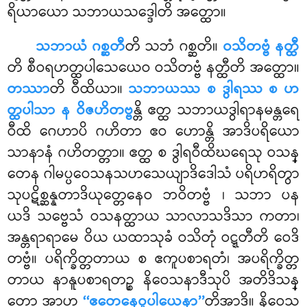
ရိယာယော သဘာယသဒ္ဒေါတိ အတ္ထော။
သဘာယံ ဂစ္ဆတီ
တိ သဘံ ဂစ္ဆတိ။
ဝသိတဗ္ဗံ နတ္ထီ
တိ စီဝရဟတ္ထပါသေယေဝ ဝသိတဗ္ဗံ နတ္ထီတိ အတ္ထော။
တဿာ
တိ ဝီထိယာ။
သဘာယဿ စ ဒွါရဿ စ ဟ
တ္ထပါသာ န ဝိဇဟိတဗ္ဗ
န္တိ ဧတ္ထ သဘာယဒွါရာနမန္တရေ
ဝီထိ ဂေဟာပိ ဂဟိတာ ဧဝ ဟောန္တိ အာဒိပရိယော
သာနာနံ ဂဟိတတ္တာ။ ဧတ္ထ စ ဒွါရဝီထိဃရေသု ဝသန္
တေန ဂါမပ္ပဝေသနသဟသေယျာဒိဒေါသံ ပရိဟရိတွာ
သုပဋိစ္ဆန္နတာဒိယုတ္တေနေဝ ဘဝိတဗ္ဗံ
၊ သဘာ ပန
ယဒိ သဗ္ဗေသံ ဝသနတ္ထာယ သာလာသဒိသာ ကတာ၊
အန္တရာရာမေ ဝိယ ယထာသုခံ ဝသိတုံ ဝဋ္ဋတီတိ ဝေဒိ
တဗ္ဗံ။ ပရိက္ခိတ္တတာယ စ ဧကူပစာရတံ၊ အပရိက္ခိတ္တ
တာယ နာနူပစာရတဉ္စ နိဝေသနာဒီသုပိ အတိဒိသန္
တော အာဟ
‘‘ဧတေနေဝူပါယေနာ’’
တိအာဒိ။ နိဝေသ