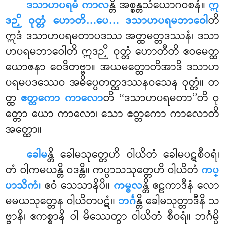
ဒသာဟပရမံ ကာလ
န္တိ အစ္စန္တသံယောဂဝစနံ။
ဣ
ဒဉှိ ဝုတ္တံ ဟောတိ…ပေ… ဒသာဟပရမဘာဝေါ
တိ
ဣဒံ ဒသာဟပရမတာပဒဿ အတ္ထမတ္တဒဿနံ၊ ဒသာ
ဟပရမဘာဝေါတိ ဣဒဉှိ ဝုတ္တံ ဟောတီတိ ဧဝမေတ္ထ
ယောဇနာ ဝေဒိတဗ္ဗာ။ အယမတ္ထောတိအာဒိ ဒသာဟ
ပရမပဒဿေဝ အဓိပ္ပေတတ္ထဒဿနဝသေန
ဝုတ္တံ။ တ
တ္ထ
ဧတ္တကော ကာလော
တိ ‘‘ဒသာဟပရမတာ’’တိ ဝု
တ္တော ယော ကာလော၊ သော ဧတ္တကော ကာလောတိ
အတ္ထော။
ခေါမ
န္တိ ခေါမသုတ္တေဟိ ဝါယိတံ ခေါမပဋစီဝရံ၊
တံ ဝါကမယန္တိ ဝဒန္တိ။ ကပ္ပာသသုတ္တေဟိ ဝါယိတံ
ကပ္
ပာသိကံ၊
ဧဝံ သေသာနိပိ။
ကမ္ဗလ
န္တိ ဧဠကာဒီနံ လော
မမယသုတ္တေန ဝါယိတပဋံ။
ဘင်္ဂ
န္တိ ခေါမသုတ္တာဒီနိ သ
ဗ္ဗာနိ၊ ဧကစ္စာနိ ဝါ မိဿေတွာ ဝါယိတံ စီဝရံ။ ဘင်္ဂမ္ပိ