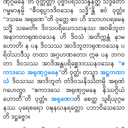
ဏုဂ္ဂမနေ’’တိ ဝုတ္တတ္တာ ပုဗ္ဗာပရသံသန္ဒနတ္ထံ သဒ္ဒတော
ဂမ္မမာနမ္ပိ ‘‘စီဝရုပ္ပာဒဒိဝသေန သဒ္ဓိ’’န္တိ ဧဝံ ဝုတ္တံ။
‘‘ဒသမေ အရုဏေ’’တိ ဝုတ္တေ ဧဝ ဟိ ဒသာဟပရမေန
သဒ္ဓိံ သမေတိ။ ဒိဝသပရိယောသာနဿ အဝဓိဘူတ
အနာဂတာရုဏဝသေန ဟိ ဒိဝသံ အတိက္ကန္တံ နာမ
ဟောတိ၊ န ပန ဒိဝသဿ အာဒိဘူတာရုဏဝသေန ပ
ရိဝါသာဒီသု တထာ အဂ္ဂဟဏတော၊ ဣဓ ပန ဘဂဝ
တာ ဒိဝသဿ အာဒိအန္တပရိစ္ဆေဒဒဿနဝသေန
‘‘ဧ
ကာဒသေ အရုဏုဂ္ဂမနေ’’
တိ ဝုတ္တံ၊ တသ္မာ
အဋ္ဌကထာ
ယံ
ဒိဝသဿ အာဒိဘူတံ တံဒိဝသနိဿိတမ္ပိ အရုဏံ
ဂဟေတွာ ‘‘ဧကာဒသေ အရုဏုဂ္ဂမနေ နိဿဂ္ဂိယံ
ဟောတီ’’တိ ဝုတ္တံ။
အရုဏော
တိ စေတ္ထ သူရိယုဂ္ဂမ
နဿ ပုရေစရော ဝဍ္ဎနဃနရတ္တော ပဘာဝိသေသော
တိ ဒဋ္ဌဗ္ဗော။