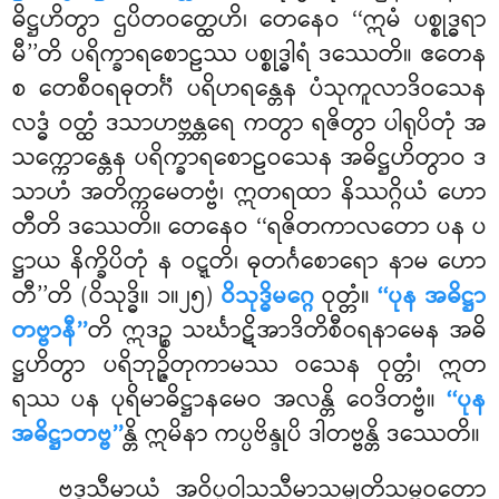
ဓိဋ္ဌဟိတွာ ဌပိတဝတ္ထေဟိ၊ တေနေဝ ‘‘ဣမံ ပစ္စုဒ္ဓရာ
မီ’’တိ ပရိက္ခာရစောဠဿ ပစ္စုဒ္ဓါရံ ဒဿေတိ။ ဧတေန
စ တေစီဝရဓုတင်္ဂံ ပရိဟရန္တေန ပံသုကူလာဒိဝသေန
လဒ္ဓံ ဝတ္ထံ ဒသာဟဗ္ဘန္တရေ ကတွာ ရဇိတွာ ပါရုပိတုံ အ
သက္ကောန္တေန ပရိက္ခာရစောဠဝသေန အဓိဋ္ဌဟိတွာဝ ဒ
သာဟံ အတိက္ကမေတဗ္ဗံ၊ ဣတရထာ နိဿဂ္ဂိယံ ဟော
တီတိ ဒဿေတိ။ တေနေဝ ‘‘ရဇိတကာလတော ပန ပ
ဋ္ဌာယ နိက္ခိပိတုံ န ဝဋ္ဋတိ၊ ဓုတင်္ဂစောရော နာမ ဟော
တီ’’တိ (ဝိသုဒ္ဓိ။ ၁။၂၅)
ဝိသုဒ္ဓိမဂ္ဂေ
ဝုတ္တံ။
‘‘ပုန အဓိဋ္ဌာ
တဗ္ဗာနီ’’
တိ ဣဒဉ္စ သင်္ဃာဋိအာဒိတိစီဝရနာမေန အဓိ
ဋ္ဌဟိတွာ ပရိဘုဉ္ဇိတုကာမဿ ဝသေန ဝုတ္တံ၊ ဣတ
ရဿ ပန ပုရိမာဓိဋ္ဌာနမေဝ အလန္တိ ဝေဒိတဗ္ဗံ။
‘‘ပုန
အဓိဋ္ဌာတဗ္ဗ’’
န္တိ ဣမိနာ ကပ္ပဗိန္ဒုပိ ဒါတဗ္ဗန္တိ ဒဿေတိ။
ဗဒ္ဓသီမာယံ အဝိပ္ပဝါသသီမာသမ္မုတိသမ္ဘဝတော