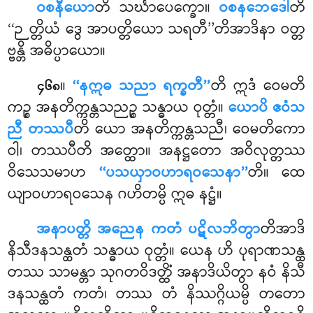
ဝစနီယော
တိ
သင်္ဃာပေက္ခော။
ဝစနဘေဒေါ
တိ
‘‘ဉတ္တိယံ ဒွေ အာပတ္တိယော သရတီ’’တိအာဒိနာ ဝတ္တ
ဗ္ဗန္တိ အဓိပ္ပာယော။
။
‘‘န
ဣဓ သညာ ရက္ခတီ’’
တိ ဣဒံ ဝေမတိ
၄၆၈
ကဉ္စ အနတိက္ကန္တသညဉ္စ သန္ဓာယ ဝုတ္တံ။
ယောပိ ဧဝံသ
ညီ တဿပီ
တိ ယော အနတိက္ကန္တသညီ၊ ဝေမတိကော
ဝါ၊ တဿပီတိ အတ္ထော။ အနဋ္ဌတော အဝိလုတ္တဿ
ဝိသေသမာဟ
‘‘ပသယှာဝဟာရဝသေနာ’’
တိ။ ထေ
ယျာဝဟာရဝသေန ဂဟိတမ္ပိ ဣဓ နဋ္ဌံ။
အနာပတ္တိ အညေန ကတံ ပဋိလဘိတွာ
တိအာဒိ
နိသီဒနသန္ထတံ သန္ဓာယ ဝုတ္တံ။ ယေန ဟိ ပုရာဏသန္ထ
တဿ သာမန္တာ သုဂတဝိဒတ္ထိံ အနာဒိယိတွာ နဝံ နိသီ
ဒနသန္ထတံ ကတံ၊ တဿ တံ နိဿဂ္ဂိယမ္ပိ တတော