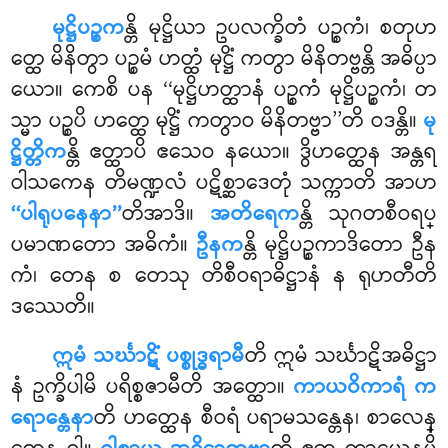
မုဋ္ဌိပဉ္စက
န္တိ မုဋ္ဌိယာ ဥပလက္ခိတံ ပဉ္စကံ၊ စတုဟ
တ္ထေ မိနိတွာ ပဉ္စမံ ဟတ္ထံ မုဋ္ဌိံ ကတွာ မိနိတဗ္ဗန္တိ အဓိပ္ပာ
ယော။ ကေစိ ပန ‘‘မုဋ္ဌိဟတ္ထာနံ ပဉ္စကံ မုဋ္ဌိပဉ္စကံ၊ တ
သ္မာ ပဉ္စပိ ဟတ္ထေ မုဋ္ဌိံ ကတွာဝ မိနိတဗ္ဗာ’’တိ ဝဒန္တိ။
မု
ဋ္ဌိတ္တိက
န္တိ ဧတ္ထာပိ ဧသေဝ နယော။ ဒွိဟတ္ထေန အန္တရ
ဝါသကေန တိမဏ္ဍလံ ပဋိစ္ဆာဒေတုံ သက္ကာတိ အာဟ
‘‘ပါရုပနေနာ’’
တိအာဒိ။
အတိရေက
န္တိ သုဂတစီဝရပ္
ပမာဏတော အဓိကံ။
ဦနက
န္တိ မုဋ္ဌိပဉ္စကာဒိတော ဦန
ကံ၊ တေန စ တေသု တိစီဝရာဓိဋ္ဌာနံ န ရုဟတီတိ
ဒဿေတိ။
ဣမံ သင်္ဃာဋိံ ပစ္စုဒ္ဓရာမီ
တိ ဣမံ သင်္ဃာဋိအဓိဋ္ဌာ
နံ ဥက္ခိပါမိ ပရိစ္စဇာမီတိ အတ္ထော။
ကာယဝိကာရံ က
ရောန္တေနာ
တိ ဟတ္ထေန စီဝရံ ပရာမသန္တေန၊ စာလေန္