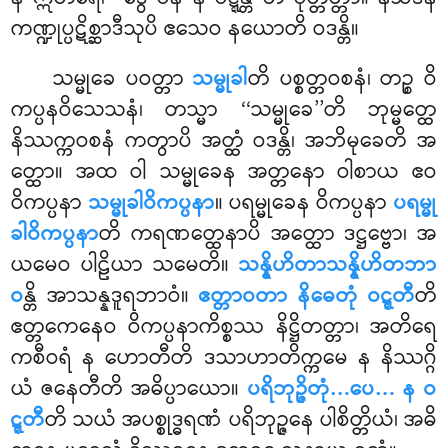
ကဏ္ဍုပ္ပဋိစ္ဆာဒီသုပိ ဧသေဝ နယောတိ ဝဒန္တိ။
သမ္မုခေ ပဝတ္တာ
သမ္မုခါ
တိ ပစ္စတ္တဝစနံ၊ တဉ္စ ဝိ
ကပ္ပနဝိသေသနံ၊ တသ္မာ ‘‘သမ္မုခေ’’တိ ဘုမ္မတ္ထေ
နိဿက္ကဝစနံ ကတွာပိ အတ္ထံ ဝဒန္တိ၊ အဘိမုခေတိ အ
တ္ထော။ အထ ဝါ သမ္မုခေန အတ္တနော ဝါစာယ ဧဝ
ဝိကပ္ပနာ
သမ္မုခါဝိကပ္ပနာ
။ ပရမ္မုခေန ဝိကပ္ပနာ
ပရမ္မု
ခါဝိကပ္ပနာ
တိ ကရဏတ္ထေနာပိ အတ္ထော ဒဋ္ဌဗ္ဗော၊ အ
ယမေဝ ပါဠိယာ သမေတိ။
သန္နိဟိတာသန္နိဟိတဘာ
ဝ
န္တိ အာသန္နဒူရဘာဝံ။
ဧတ္တာဝတာ နိဓေတုံ ဝဋ္ဋတီ
တိ
ဧတ္တကေနေဝ ဝိကပ္ပနာကိစ္စဿ နိဋ္ဌိတတ္တာ၊ အတိရေ
ကစီဝရံ န ဟောတီတိ ဒသာဟာတိက္ကမေ န နိဿဂ္ဂိ
ယံ ဇနေတီတိ အဓိပ္ပာယော။
ပရိဘုဉ္ဇိတုံ…ပေ… န ဝ
ဋ္ဋတီ
တိ သယံ အပစ္စုဒ္ဓရဏံ ပရိဘုဉ္ဇနေ ပါစိတ္တိယံ၊ အဓိ