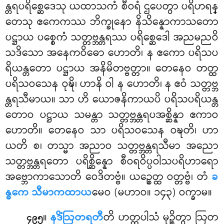
န္တရပရိစ္ဆေဒေသု ယထာသကံ စီဝရံ ဌပေတွာ ပရိဟရန္
တေသု ဧကေကဿ ဘိက္ခုနော နိသိန္နောကာသတော
ပဋ္ဌာယ ပစ္စေကံ သတ္တဗ္ဘန္တရဿ ပရိစ္ဆေဒေါ အညမညဝိ
သဒိသော အနေကဝိဓော ဟောတိ၊ န ဧကော ပရိသပ
ရိယန္တတော ပဋ္ဌာယ အနိမိတဗ္ဗတ္တာ။ တေနေဝ တတ္ထ
ပရိသဝသေန ဝုဍ္ဎိ၊ ဟာနိ ဝါ န ဟောတိ၊ န ဧဝံ သတ္တဗ္ဘ
န္တရသီမာယ။ သာ ဟိ ယောဇနိကာယပိ ပရိသပရိယန္တ
တောဝ ပဋ္ဌာယ သမန္တာ သတ္တဗ္ဘန္တရပအစ္ဆိန္နာ ဧကာဝ
ဟောတိ။ တေနေဝ သာ ပရိသဝသေန ဝဍ္ဎတိ၊ ဟာ
ယတိ စ၊ တသ္မာ အညာဝ သတ္တဗ္ဘန္တရသီမာ အညော
သတ္တဗ္ဘန္တရတော ပရိစ္ဆိန္နော စီဝရဝိပ္ပဝါသပရိဟာရော
အဗ္ဘောကာသောတိ ဝေဒိတဗ္ဗံ။ ယဉ္စေတ္ထ ဝတ္တဗ္ဗံ၊ တံ
ခ
န္ဓကေ သီမာကထာယ
မေဝ (မဟာဝ။ ၁၄၃) ဝက္ခာမ။
။
နဒိံ
ဩတရတီ
တိ ဟတ္ထပါသံ မုဉ္စိတွာ ဩတ
၄၉၅