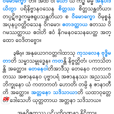
ဝိမောက္ခော’’
တိ။ အထ ဝါ
ယော
ယံ ကိဉ္စိ ဓမ္မံ
အနုပါဒိ
ယိတွာ
ပရိနိဗ္ဗာနဝသေန
စိတ္တဿ
စိတ္တသန္တတိယာ၊
တပ္ပဋိဗဒ္ဓကမ္မဇရူပသန္တတိယာ စ
ဝိမောက္ခော
ဝိမုစ္စနံ
အပုနပ္ပဝတ္တိဝသေန ဝိဂမော၊
ဧတဒတ္ထာယ
ဧတဿ ဝိ
ဂမဿတ္ထာယ ဧဝါတိ ဧဝံ နိဂမနဝသေနပေတ္ထ အတ္
ထော ဝေဒိတဗ္ဗော။
။ အနုယောဂဝတ္တဂါထာသု
ကုသလေန ဗုဒ္ဓိမ
၃၆၇
တာ
တိ သမ္မာသမ္ဗုဒ္ဓေန။
ကတ
န္တိ နိဗ္ဗတ္တိတံ၊ ပကာသိတ
န္တိ အတ္ထော။
တေနေဝါ
တိအာဒီသု တေနေဝ ကတာက
တဿ အဇာနနေဝ ပုဗ္ဗာပရံ အဇာနနဿ၊ အညဿပိ
ဘိက္ခုနော ယံ ကတာကတံ ဟောတိ၊ တမ္ပိ န ဇာနာတီ
တိ အတ္ထော။
အတ္တနော သဒိသာယာ
တိ ယထာဝုတ္တေ
📜
ဟိ ဒေါသေဟိ ယုတ္တတာယ အတ္တနာ သဒိသာယ။
အနုဝိဇ္ဇကဿ ပဋိပတ္တိဝဏ္ဏနာ နိဋ္ဌိတာ။