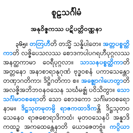
စူဠသင်္ဂါမံ
အနုဝိဇ္ဇကဿ ပဋိပတ္တိဝဏ္ဏနာ
။
တတြ
ဟီ
တိ တသ္မိံ သန္နိပါတေ။
အတ္တပစ္စတ္ထိ
၃၆၅
ကာ
တိ လဇ္ဇိပေသလဿ စောဒကပါပဂရဟီပုဂ္ဂလဿ
အနတ္ထကာမာ ဝေရီပုဂ္ဂလာ။
သာသနပစ္စတ္ထိကာ
တိ
အတ္တနော အနာစာရာနုဂုဏံ ဗုဒ္ဓဝစနံ ပကာသေန္တော
တဏှာဂတိကာ၊ ဒိဋ္ဌိဂတိကာ စ။
အဇ္ဈောဂါဟေတွာ
တိ
အလဇ္ဇိအဘိဘဝနဝသေန
သင်္ဃမဇ္ဈံ ပဝိသိတွာ။
သော
သင်္ဂါမာဝစရော
တိ သော စောဒကော သင်္ဂါမာဝစရော
နာမ။
ဒိဋ္ဌသုတမုတမ္ပိ ရာဇကထာဒိက
န္တိ ဒိဋ္ဌသုတဝ
သေနေဝ ရာဇစောရာဒိကထံ၊ မုတဝသေနပိ အန္နာဒိ
ကထဉ္စ အကထေန္တေနာတိ ယောဇေတဗ္ဗံ။
ကပ္ပိယာ