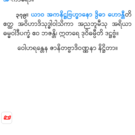
။
ယာဝ အကနိဋ္ဌဗြဟ္မာနော ဒွိဓာ ဟောန္တီ
တိ
၃၇၉
ဧတ္ထ အဝိဟာဒိသုဒ္ဓါဝါသိကာ အညဘူမီသု အရိယာ
ဓမ္မဝါဒီပက္ခံ ဧဝ ဘဇန္တိ၊ ဣတရေ ဒုဝိဓမ္ပီတိ ဒဋ္ဌဗ္ဗံ။
ဝေါဟရန္တေန ဇာနိတဗ္ဗာဒိဝဏ္ဏနာ နိဋ္ဌိတာ။
📜