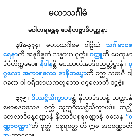
မဟာသင်္ဂါမံ
ဝေါဟရန္တေန ဇာနိတဗ္ဗာဒိဝဏ္ဏနာ
။ မဟာသင်္ဂါမေ
ပါဠိယံ
သင်္ဂါမာဝစ
၃၆၈-၃၇၄
ရေနာ
တိ အနုဝိဇ္ဇကံ သန္ဓာယ ဝုတ္တံ။
ဝတ္ထူ
တိ မေထုနာ
ဒိဝီတိက္ကမော။
နိဒါန
န္တိ ဝေသာလိအာဒိပညတ္တိဋ္ဌာနံ။
ပု
ဂ္ဂလော အကာရကော ဇာနိတဗ္ဗော
တိ ဧတ္ထ သင်္ဃေ ဝါ
ဂဏေ ဝါ ပရိဏာယကဘူတော ပုဂ္ဂလောတိ ဒဋ္ဌဗ္ဗံ။
။
ဝိဿဋ္ဌိသိက္ခာပဒ
န္တိ နီလာဒိဒသန္နံ သုက္ကာနံ
၃၇၅
မောစနဝသေန ဝုတ္တံ သုက္ကဝိဿဋ္ဌိသိက္ခာပဒံ။ တဉှိ
တေလာဒိမန္ဒဝဏ္ဏာနံ နီလာဒိပစုရဝဏ္ဏာနံ ဝသေန
‘‘ဝ
ဏ္ဏာဝဏ္ဏာ’’
တိ ဝုတ္တံ။ ပစုရတ္ထေ ဟိ ဣဓ အဝဏ္ဏောတိ
အ
-ကာရော။