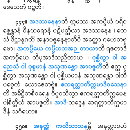
ဒေသေတုံ ဝဋ္ဋတိ။
။
အဒဿနေနာ
တိ ဣမဿ အကပ္ပိယံ ပရိဝ
၄၄၄
ဇ္ဇေန္တာနံ ဝိနယဓရာနံ ပဋိပတ္တိယာ အဒဿနေန
၊ တေ
သံ ဒိဋ္ဌာနုဂတိံ အနာပဇ္ဇနေနာတိပိ အတ္ထော ဂဟေတဗ္
ဗော။
အကပ္ပိယေ ကပ္ပိယသအဉတာယာ
တိ ရဇတာဒိ
အကပ္ပိယေ တိပုအာဒိသညိတာယ
။
ပုစ္ဆိတွာ ဝါ အ
ညေသံ ဝါ ဝုစ္စမာနံ အသုဏန္တော အာပဇ္ဇတီ
တိ ဧတ္ထ ပု
စ္ဆိတွာ အသုဏန္တော ဝါ ပုစ္ဆိယမာနံ အသုဏန္တော ဝါတိ
ပစ္စေကံ ယောဇေတဗ္ဗံ။
ဧကရတ္တာတိက္ကမာဒိဝသေနာ
တိ အဓိဋ္ဌိတစီဝရေန ဝိပ္ပဝသိတွာ ဧကရတ္တာတိက္ကမေန
ပါစိတ္တိယံ အာပဇ္ဇတိ။
အာဒိ
-သဒ္ဒေန ဆရတ္တာတိက္ကမာ
ဒီနံ သင်္ဂဟော။
။
အနတ္ထံ ကလိသာသန
န္တိ အနတ္ထာဝဟံ
၄၅၀