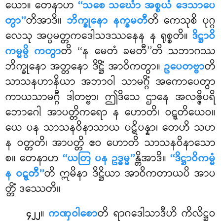
ယော။ တေနာဟ
‘‘သစေ သင်္ဃော အစ္စယံ ဒေသာပေ
တွာ’’
တိအာဒိ။
ဘိက္ခုနော နက္ခမတီ
တိ ကေသုစိ ပုဂ္ဂ
လေသု အပ္ပမတ္တကဒေါသဒဿနေန န ရုစ္စတိ။
ဒိဋ္ဌာဝိ
ကမ္မမ္ပိ ကတွာ
တိ ‘‘န မေတံ ခမတီ’’တိ သဘာဂဿ
ဘိက္ခုနော အတ္တနော ဒိဋ္ဌိံ အာဝိကတွာ။
ဥပေတဗ္ဗာ
တိ
သာသနဟာနိယာ အဘာဝါ သာမဂ္ဂိံ အကောပေတွာ
ကာယသာမဂ္ဂီ ဒါတဗ္ဗာ၊ ဤဒိသေ ဌာနေ အလဇ္ဇိပရိ
ဘောဂေါ အာပတ္တိကရော န ဟောတိ၊ ဝဋ္ဋတိယေဝ။
ယေ ပန သာသနဝိနာသာယ ပဋိပန္နာ၊ တေဟိ သဟ
န ဝတ္တတိ၊ အာပတ္တိ ဧဝ ဟောတိ သာသနဝိနာသော
စ။ တေနာဟ
‘‘ယတြ ပန ဥဒ္ဓမ္မ’’
န္တိအာဒိ။
‘‘ဒိဋ္ဌာဝိကမ္မံ
န ဝဋ္ဋတီ’’
တိ ဣမိနာ ဒိဋ္ဌိယာ အာဝိကတာယပိ အာပ
တ္တိံ ဒဿေတိ။
။
ကဏှဝါစော
တိ ရာဂဒေါသာဒီဟိ ကိလိဋ္ဌဝ
၄၂၂