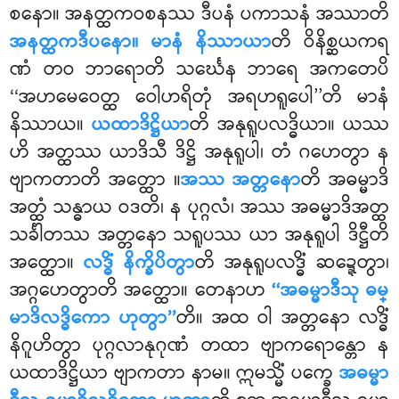
စနော။ အနတ္ထကဝစနဿ ဒီပနံ ပကာသနံ အဿာတိ
အနတ္ထကဒီပနော။ မာနံ နိဿာယာ
တိ ဝိနိစ္ဆယကရ
ဏံ တဝ ဘာရောတိ သင်္ဃေန ဘာရေ အကတေပိ
‘‘အဟမေဝေတ္ထ ဝေါဟရိတုံ အရဟရူပေါ’’တိ မာနံ
နိဿာယ။
ယထာဒိဋ္ဌိယာ
တိ အနုရူပလဒ္ဓိယာ။ ယဿ
ဟိ အတ္ထဿ ယာဒိသီ ဒိဋ္ဌိ အနုရူပါ၊ တံ ဂဟေတွာ န
ဗျာကတာတိ အတ္ထော
။
အဿ အတ္တနော
တိ အဓမ္မာဒိ
အတ္ထံ သန္ဓာယ ဝဒတိ၊ န ပုဂ္ဂလံ၊ အဿ အဓမ္မာဒိအတ္ထ
သင်္ခါတဿ အတ္တနော သရူပဿ ယာ အနုရူပါ ဒိဋ္ဌီတိ
အတ္ထော။
လဒ္ဓိံ နိက္ခိပိတွာ
တိ အနုရူပလဒ္ဓိံ ဆဍ္ဍေတွာ၊
အဂ္ဂဟေတွာတိ အတ္ထော။ တေနာဟ
‘‘အဓမ္မာဒီသု ဓမ္
မာဒိလဒ္ဓိကော ဟုတွာ’’
တိ။ အထ ဝါ အတ္တနော လဒ္ဓိံ
နိဂူဟိတွာ ပုဂ္ဂလာနုဂုဏံ တထာ ဗျာကရောန္တော န
ယထာဒိဋ္ဌိယာ ဗျာကတာ နာမ။ ဣမသ္မိံ ပက္ခေ
အဓမ္မာ